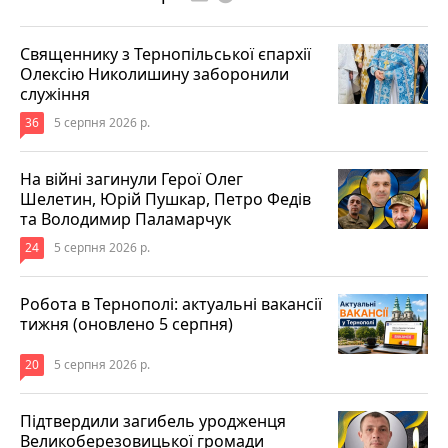
Священнику з Тернопільської єпархії
Олексію Николишину заборонили
служіння
36
5 серпня 2026 р.
На війні загинули Герої Олег
Шелетин, Юрій Пушкар, Петро Федів
та Володимир Паламарчук
24
5 серпня 2026 р.
Робота в Тернополі: актуальні вакансії
тижня (оновлено 5 серпня)
20
5 серпня 2026 р.
Підтвердили загибель уродженця
Великоберезовицької громади