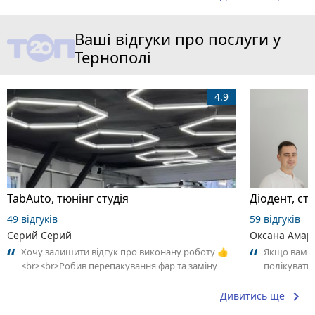
Ваші відгуки про послуги у
Тернополі
4.9
TabAuto, тюнінг студія
Дioдент, ст
49 відгуків
59 відгуків
Серий Серий
Оксана Амар
Хочу залишити відгук про виконану роботу 👍
Якщо вам п
<br><br>Робив перепакування фар та заміну
полікувати
скла на BMW X5 E70. Результатом дуже...
сюди! Ця кл
keyboard_arrow_right
Дивитись ще