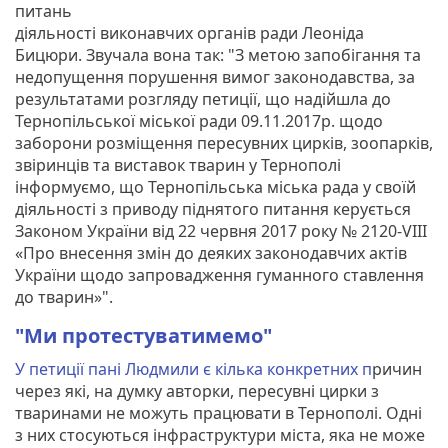
питань
діяльності виконавчих органів ради Леоніда
Бицюри. Звучала вона так: "З метою запобігання та
недопущення порушення вимог законодавства, за
результатами розгляду петиції, що надійшла до
Тернопільської міської ради 09.11.2017р. щодо
заборони розміщення пересувних цирків, зоопарків,
звіринців та виставок тварин у Тернополі
інформуємо, що Тернопільська міська рада у своїй
діяльності з приводу піднятого питання керується
Законом України від 22 червня 2017 року № 2120-VIII
«Про внесення змін до деяких законодавчих актів
України щодо запровадження гуманного ставлення
до тварин»".
"Ми протестуватимемо"
У петиції пані Людмили є кілька конкретних п
ричин
через які, на думку авторки, пересувні цирки з
тваринами не можуть працювати в Тернополі. Одні
з них стосуються інфраструктури міста, яка не може