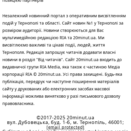
позицією партнерів
Незалежний новинний портал з оперативним висвітленням
подій у Тернополі та області. Сайт новин №1 у Тернополі за
розміром аудиторії. Новини створюються для Вас
мультимедійною редакцією RIA та 20minut.ua. Ми
висвітлюємо важливі та цікаві події, людей, життя
Тернополя. Редакція запрошує читачів додавати власні
новини в розділ "Від читачів". Сайт 20minut.ua входить до
видавничої групи RIA Media, яка також є частиною Медіа
корпорації RIA © 20minut.ua. Усі права захищені. Будь-яка
публiкацiя, передрук чи наступне поширення матеріалів
сайту у друкованих або електронних засобах масової
інформації можлива винятково у разі письмового дозволу
правовласника.
©2017-2025 20minut.ua
вул. Дубовецька, буд. 1-б, м. Тернопіль, 46001;
[email protected]