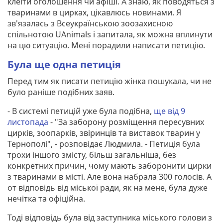
клеїти оголошення чи афіші. А знаю, як поводяться з
тваринами в цирках, цікавлюсь новинами. Я
зв'язалась з Всеукраїнською зоозахисною
спільнотою UAnimals і запитала, як можна вплинути
на цю ситуацію. Мені порадили написати петицію.
Була ще одна петиція
Перед тим як писати петицію жінка пошукала, чи не
було раніше подібних заяв.
- В системі петицій уже була подібна,
ще від 9
листопада
- "За заборону розміщення пересувних
цирків, зоопарків, звіринців та виставок тварин у
Тернополі", - розповідає Людмила. - Петиція була
трохи іншого змісту, більш загальніша, без
конкретних причин, чому мають заборонити цирки
з тваринами в місті. Але вона набрала 300 голосів. А
от відповідь від міської ради, як на мене, була дуже
нечітка та офіційна.
Тоді відповідь була від заступника міського голови з