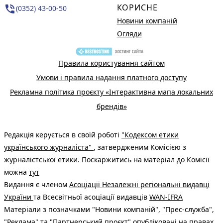
КОРИСНЕ
phone_in_talk
(0352) 43-00-50
Новини компаній
Огляди
Правила користування сайтом
Умови і правила надання платного доступу
Рекламна політика проєкту «Інтерактивна мапа локальних
брендів»
Редакція керується в своїй роботі
"Кодексом етики
українського журналіста"
, затвердженим Комісією з
журналістської етики. Поскаржитись на матеріал до Комісії
можна
тут
Видання є членом
Асоціації Незалежні регіональні видавці
України
та Всесвітньої асоціації видавців
WAN-IFRA
Матеріали з позначками "Новини компаній", "Прес-служба",
"Реклама" та "Партнерський проєкт" опубліковані на правах