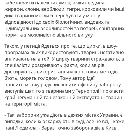
забезпечити належних умов, в яких ведмеді,
жирафи, слони, верблюди, тигри, крокодили чи інші
дикі тварини могли б перебувати у місті у
відповідності до своїх біологічних, видових та
індивідуальних особливостей та потреб, санітарних
норм та з можливістю вільного вигулу.
Також, у петиції йдеться про те, що цирки, в шоу-
програмах яких використовують тварин, негативно
впливають на дітей. У цирку тварини страждають, а
спеціалісти розкривають факти, коли звірів
дресирують з використанням жорстоких методів:
б’ють, морять голодом. Тому автор ідеї
просить міську раду висловити офіційну заборону
виступів шапіто з тваринами у Тернополі і покласти
край негуманній та незаконній експлуатації тварин
на території міста.
- Такі заборони уже діють в деяких містах України, є
випадки, коли їх оскаржують в суді, але не всі, - каже
пані Людмила. - Зараз точно заборона діє в Києві,