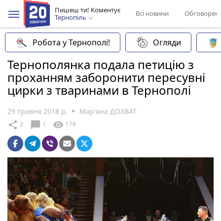
Пишеш ти! Коментує
Всі новини
Обговорен
Тернопіль
Робота у Тернополі!
Огляди
Тернополянка подала петицію з
проханням заборонити пересувні
цирки з тваринами в Тернополі
29 травня 2018 р.
Мар'яна ДОХВАТ
chat_bubble
share
visibility
2
1
176