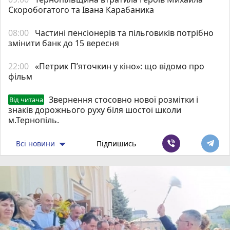
Скоробогатого та Івана Карабаника
08:00
Частині пенсіонерів та пільговиків потрібно
змінити банк до 15 вересня
22:00
«Петрик П’яточкин у кіно»: що відомо про
фільм
Звернення стосовно нової розмітки і
Від читача
знаків дорожнього руху біля шостої школи
м.Тернопіль.
Всі новини
Підпишись