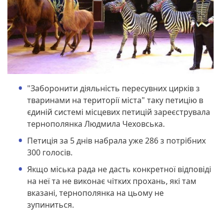
"Заборонити діяльність пересувних цирків з
тваринами на території міста" таку петицію в
єдиній системі місцевих петицій зареєструвала
тернополянка Людмила Чеховська.
Петиція за 5 днів набрала уже 286 з потрібних
300 голосів.
Якщо міська рада не дасть конкретної відповіді
на неї та не виконає чітких прохань, які там
вказані, тернополянка на цьому не
зупиниться.