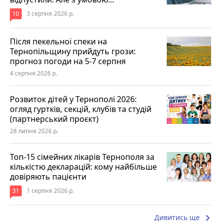
10
3 серпня 2026 р.
Після пекельної спеки на
Тернопільщину прийдуть грози:
прогноз погоди на 5-7 серпня
4 серпня 2026 р.
Розвиток дітей у Тернополі 2026:
огляд гуртків, секцій, клубів та студій
(партнерський проєкт)
28 липня 2026 р.
Топ-15 сімейних лікарів Тернополя за
кількістю декларацій: кому найбільше
довіряють пацієнти
31
1 серпня 2026 р.
keyboard_arrow_right
Дивитись ще