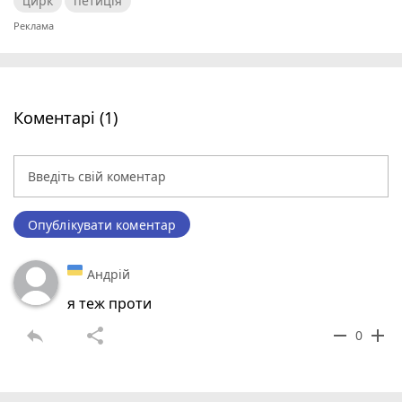
цирк
петиція
Коментарі (1)
Опублікувати коментар
Андрій
я теж проти
reply
share
remove
add
0