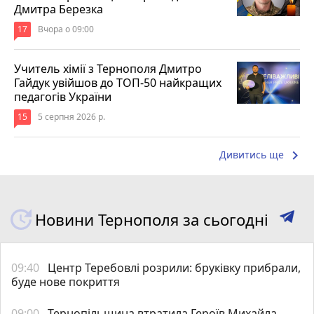
Дмитра Березка
17
Вчора о 09:00
Учитель хімії з Тернополя Дмитро
Гайдук увійшов до ТОП-50 найкращих
педагогів України
15
5 серпня 2026 р.
keyboard_arrow_right
Дивитись ще
Новини Тернополя за сьогодні
09:40
Центр Теребовлі розрили: бруківку прибрали,
буде нове покриття
09:00
Тернопільщина втратила Героїв Михайла