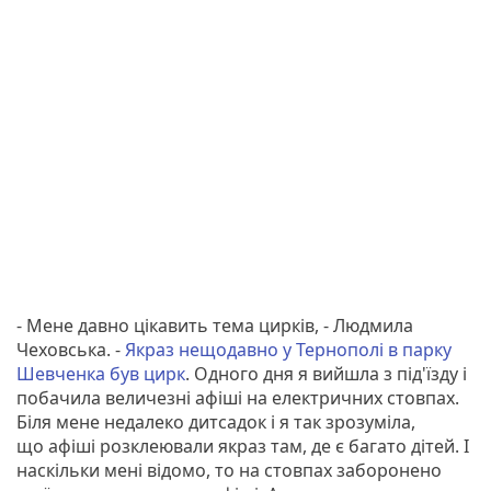
- Мене давно цікавить тема цирків, - Людмила
Чеховська. -
Якраз нещодавно у Тернополі в парку
Шевченка був цирк
. Одного дня я вийшла з під'їзду і
побачила величезні афіші на електричних стовпах.
Біля мене недалеко дитсадок і я так зрозуміла,
що афіші розклеювали якраз там, де є багато дітей. І
наскільки мені відомо, то на стовпах заборонено