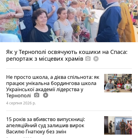
Як у Тернополі освячують кошики на Спаса:
репортаж з місцевих храмів
photo_camera
play_circle_filled
Не просто школа, а дієва спільнота: як
працює унікальна бордингова школа
Української академії лідерства у
Тернополі
photo_camera
play_circle_filled
4 серпня 2026 р.
15 років за вбивство випускниці:
апеляційний суд залишив вирок
Василю Гнатюку без змін