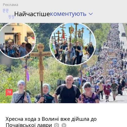
коментують
Найчастіше
78
4 серпня 2026 р.
Хресна хода з Волині вже дійшла до
Почаївської лаври
photo_camera
play_circle_filled