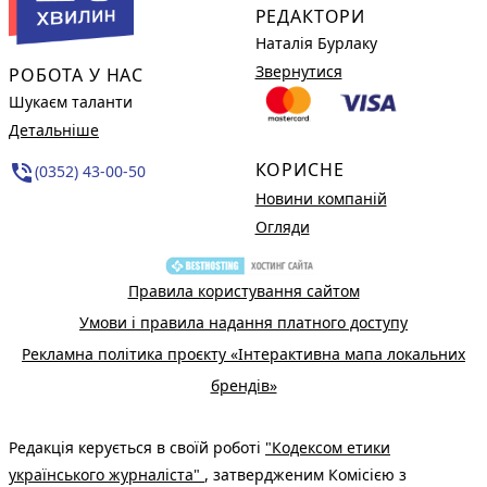
РЕДАКТОРИ
Наталія Бурлаку
Звернутися
РОБОТА У НАС
Шукаєм таланти
Детальніше
КОРИСНЕ
phone_in_talk
(0352) 43-00-50
Новини компаній
Огляди
Правила користування сайтом
Умови і правила надання платного доступу
Рекламна політика проєкту «Інтерактивна мапа локальних
брендів»
Редакція керується в своїй роботі
"Кодексом етики
українського журналіста"
, затвердженим Комісією з