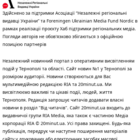
Здійснено за підтримки Асоціації “Незалежні регіональні
видавці України” та Foreningen Ukrainian Media Fund Nordic в
рамках реалізації проєкту Хаб підтримки регіональних медіа.
Погляди авторів не обов'язково збігаються з офіційною
позицією партнерів
Незалежний новинний портал з оперативним висвітленням
подій у Тернополі та області. Сайт новин №1 у Тернополі за
розміром аудиторії. Новини створюються для Вас
мультимедійною редакцією RIA та 20minut.ua. Ми
висвітлюємо важливі та цікаві події, людей, життя
Тернополя. Редакція запрошує читачів додавати власні
новини в розділ "Від читачів". Сайт 20minut.ua входить до
видавничої групи RIA Media, яка також є частиною Медіа
корпорації RIA © 20minut.ua. Усі права захищені. Будь-яка
публiкацiя, передрук чи наступне поширення матеріалів
сайту у друкованих або електронних засобах масової