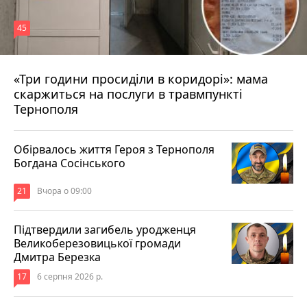
45
«Три години просиділи в коридорі»: мама
Вчора о 13:05
скаржиться на послуги в травмпункті
Тернополя
Обірвалось життя Героя з Тернополя
Богдана Сосінського
21
Вчора о 09:00
Підтвердили загибель уродженця
Великоберезовицької громади
Дмитра Березка
17
6 серпня 2026 р.