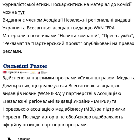
журналістської етики. Поскаржитись на матеріал до Комісії
можна
тут
Видання є членом
Асоціації Незалежні регіональні видавці
України
та Всесвітньої асоціації видавців
WAN-IFRA
Матеріали з позначками "Новини компаній", "Прес-служба",
"Реклама" та "Партнерський проєкт" опубліковані на правах
реклами.
Здійснено за підтримки програми «Сильніші разом: Медіа та
Демократія», що реалізується Всесвітньою асоціацією
видавців новин (WAN-IFRA) у партнерстві з Асоціацією
«Незалежні регіональні видавці України» (АНРВУ) та
Норвезькою асоціацією медіабізнесу (MBL) за підтримки
Норвегії. Погляди авторів не обов’язково відображають
офіційну позицію партнерів програми.