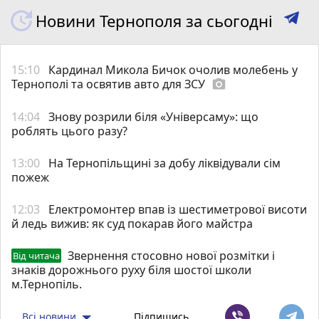
Новини Тернополя за сьогодні
15:10
Кардинал Микола Бичок очолив молебень у
Тернополі та освятив авто для ЗСУ
photo_camera
14:04
Знову розрили біля «Універсаму»: що
роблять цього разу?
13:00
На Тернопільщині за добу ліквідували сім
пожеж
12:03
Електромонтер впав із шестиметрової висоти
й ледь вижив: як суд покарав його майстра
Звернення стосовно нової розмітки і
Від читача
знаків дорожнього руху біля шостої школи
м.Тернопіль.
Всі новини
Підпишись