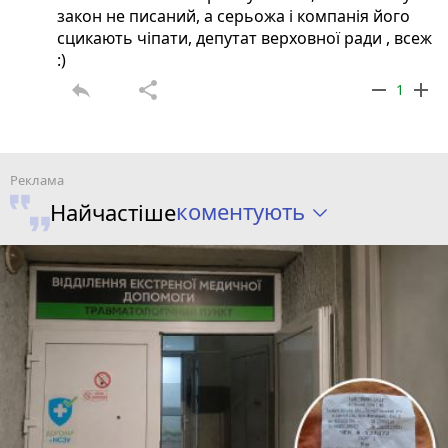
закон не писаний, а серьожа і компанія його
сцикають чіпати, депутат верховної ради , всеж
:)
reply
share
remove
add
1
коментують
Найчастіше