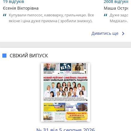
19 відгуків
2608 відгуків
Єсенія Вікторівна
Маша Остров
Купували пилосос, кавоварку, грильницю. Все
Дуже задов
якісне і ціна дуже приємна ( зробили знижку).
Медікал». 
Дякую. Рекомендую 100%
адміністрат
keyboard_arrow_right
Дивитись ще
СВІЖИЙ ВИПУСК
№ 31 від 5 серпня 2026