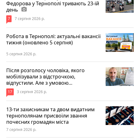
Федорова у Тернополі тривають 23-ій
день
photo_camera
7
7 серпня 2026 р.
Робота в Тернополі: актуальні вакансії
тижня (оновлено 5 серпня)
5 серпня 2026 р.
Після розголосу чоловіка, якого
мобілізували з відстрочкою,
відпустили. Але з умовою…
17
3 серпня 2026 р.
13-ти захисникам та двом видатним
тернополянам присвоїли звання
почесних громадян міста
7 серпня 2026 р.