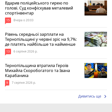
Вдарив поліцейського гирею по
голові. Суд конфіскував металевий
спортінвентар
15
Вчора о 20:03
Рівень середньої зарплати на
Тернопільщині у червні зріс на 9,7%:
де платять найбільше та найменше
13
6 серпня 2026 р.
Тернопільщина втратила Героїв
Михайла Скоробогатого та Івана
Карабаника
9
7 серпня 2026 р.
keyboard_arrow_right
Дивитись ще