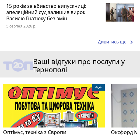
15 років за вбивство випускниці:
апеляційний суд залишив вирок
Василю Гнатюку без змін
5 серпня 2026 р.
keyboard_arrow_right
Дивитись ще
Ваші відгуки про послуги у
Тернополі
4.4
Оптімус, техніка з Європи
Оксфорд Ме