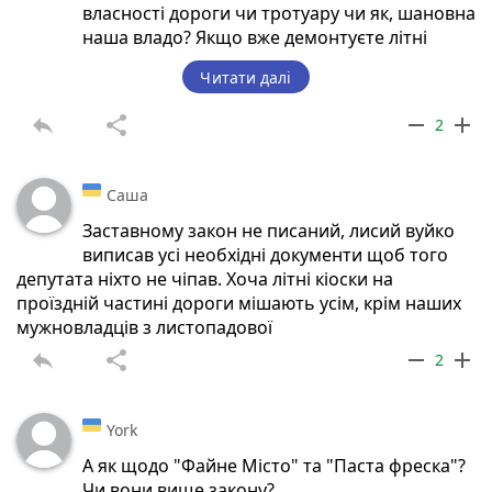
власності дороги чи тротуару чи як, шановна
наша владо? Якщо вже демонтуєте літні
майданчики закладів громадського
Читати далі
харчування, тоді ВИКЛЮЧНО усі, а якщо ні,
то нехай усі заклади матимуть право
reply
share
remove
add
2
залишати літні майданчики на постійно,
уклавши дозвільні документи на якийсь
довгостроковий термін за умов дотримання
Саша
їх у належному та бездоганному стані!!! А це
якось просто не справедливо виходить, всі
Заставному закон не писаний, лисий вуйко
майданчики постійно демонтовують, а
виписав усі необхідні документи щоб того
депутата ніхто не чіпав. Хоча літні кіоски на
майданчик сім'ї ресторанів "Файного міста"
проїздній частині дороги мішають усім, крім наших
завжди залишається!?!?!
мужновладців з листопадової
reply
share
remove
add
2
York
А як щодо "Файне Місто" та "Паста фреска"?
Чи вони вище закону?