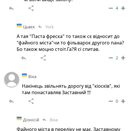
reply
share
remove
add
4
Цьвєк
York
reply
А тая "Паста фреска" то також сє відносит до
"файного міста"чи то фільварок другого пана?
Бо також моцно стоїт.Га?Я сі спитав.
reply
share
remove
add
2
Віка
Накінець звільнять дорогу від "кіосків", які
там понаставляв Заставний !!!
reply
share
remove
add
0
Діонісій
Віка
reply
Файного міста в переліку не має, Заставному