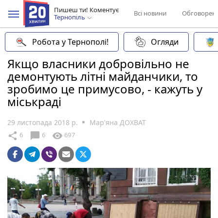
Пишеш ти! Коментує
Всі новини
Обговорен
Тернопіль
Робота у Тернополі!
Огляди
Якщо власники добровільно не
демонтують літні майданчики, то
зробимо це примусово, - кажуть у
міськраді
29 листопада 2018 р.
Мар'яна ДОХВАТ
chat_bubble
share
visibility
6
6
697