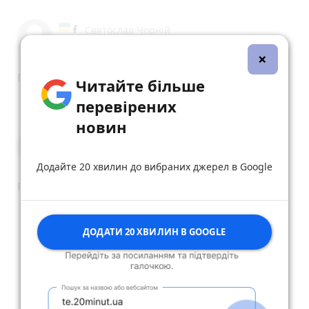
Святослав Чорній
13 червня 2024 р.
×
Підтримую
Читайте більше
reply
share
remove
add
0
перевірених
новин
Ганна Ворох
13 червня 2024 р.
Додайте 20 хвилин до вибраних джерел в Google
Підтримую.
reply
share
remove
add
0
ДОДАТИ 20 ХВИЛИН В GOOGLE
Дивитись ще 24 відповідей