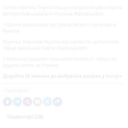
Світла пам'ять: Тернопільщина втратила двох героїв
Віктора Войчишина та Руслана Жаловського
Чортків навколішки зустрів загиблого героя Івана
Ружила
Мужньо боронив Україну від окупантів: зупинилось
серце захисника Сергія Страхоцького
У Кременці відкрили меморіал пам'яті 21 героя, які
віддали життя за Україну
Додайте 20 хвилин до вибраних джерел у
Google
Герої війни
Коментарі (28)