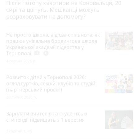
Після потопу квартири на Коновальця, 20
сирі та цвітуть. Мешканці можуть
розраховувати на допомогу?
Не просто школа, а дієва спільнота: як
працює унікальна бордингова школа
Української академії лідерства у
Тернополі
photo_camera
play_circle_filled
4 серпня 2026 р.
Розвиток дітей у Тернополі 2026:
огляд гуртків, секцій, клубів та студій
(партнерський проєкт)
28 липня 2026 р.
Зарплати вчителів та студентські
стипендії підвищать з 1 вересня
3 години тому