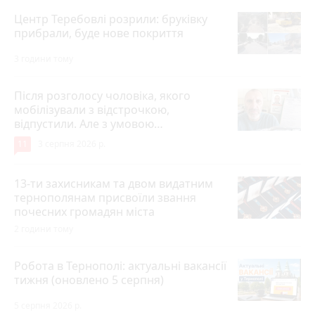
Центр Теребовлі розрили: бруківку
прибрали, буде нове покриття
3 години тому
Після розголосу чоловіка, якого
мобілізували з відстрочкою,
відпустили. Але з умовою…
11
3 серпня 2026 р.
13-ти захисникам та двом видатним
тернополянам присвоїли звання
почесних громадян міста
2 години тому
Робота в Тернополі: актуальні вакансії
тижня (оновлено 5 серпня)
5 серпня 2026 р.