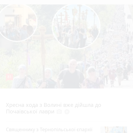
81
4 серпня 2026 р.
Хресна хода з Волині вже дійшла до
Почаївської лаври
photo_camera
play_circle_filled
Священнику з Тернопільської єпархії