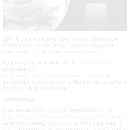
Друг загиблого на війні героя Антона Білика з села
Пастуше, що на Чортківщині, просить приділити
кілька хвилин, щоб вшанувати його пам'ять.
Щоб підтримати петицію, необхідно перейти за
посиланням –
https://petition.president.gov.ua/petition/228166
,
авторизуватись та натиснути «Підписати». Це займе у
вас всього декілька хвилин!
Текст петиції:
Пане Президенте! Прошу Вас присвоїти звання
«Герой України» (посмертно) моєму другові, нашому
захиснику, командиру 2 мотопіхотного відділення, 3
мотопіхотного взводу, 3 мотопіхотної роти військової