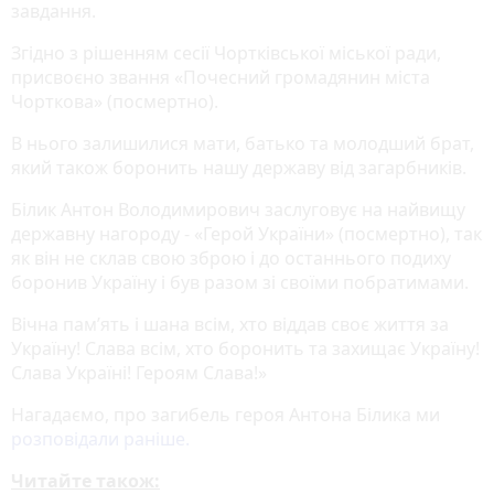
завдання.
Згідно з рішенням сесії Чортківської міської ради,
присвоєно звання «Почесний громадянин міста
Чорткова» (посмертно).
В нього залишилися мати, батько та молодший брат,
який також боронить нашу державу від загарбників.
Білик Антон Володимирович заслуговує на найвищу
державну нагороду - «Герой України» (посмертно), так
як він не склав свою зброю і до останнього подиху
боронив Україну і був разом зі своїми побратимами.
Вічна пам’ять і шана всім, хто віддав своє життя за
Україну! Слава всім, хто боронить та захищає Україну!
Слава Україні! Героям Слава!»
Нагадаємо, про загибель героя Антона Білика ми
розповідали раніше.
Читайте також: