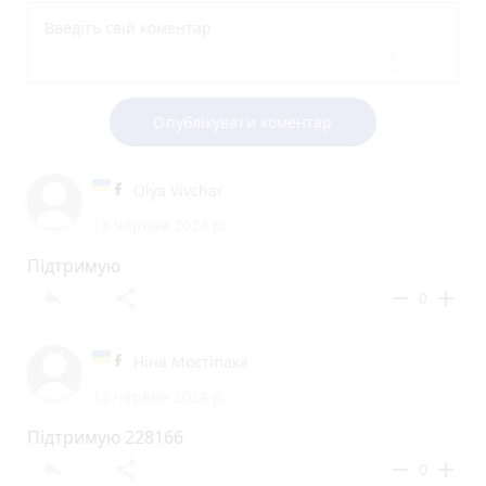
Опублікувати коментар
Olya Vivchar
13 червня 2024 р.
Підтримую
reply
share
remove
add
0
Ніна Мостіпака
13 червня 2024 р.
Підтримую 228166
reply
share
remove
add
0