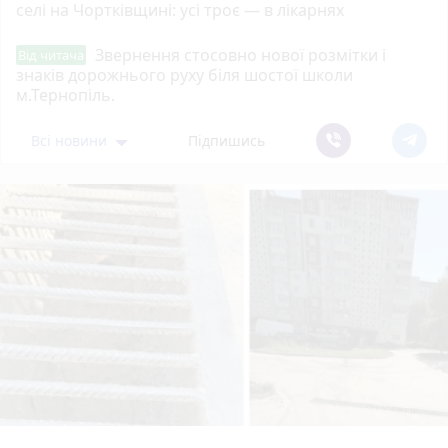
селі на Чортківщині: усі троє — в лікарнях
Звернення стосовно нової розмітки і
Від читача
знаків дорожнього руху біля шостої школи
м.Тернопіль.
Всі новини
Підпишись