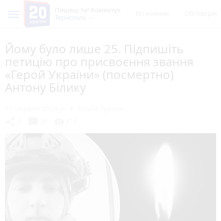
Пишеш ти! Коментує
Всі новини
Обговорен
Тернопіль
Йому було лише 25. Підпишіть
петицію про присвоєння звання
«Герой України» (посмертно)
Антону Білику
11 червня 2024 р.
Ольга Турчак
chat_bubble
share
visibility
0
28
418