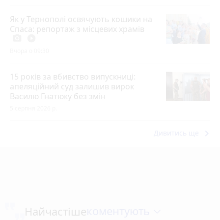
Як у Тернополі освячують кошики на
Спаса: репортаж з місцевих храмів
photo_camera
play_circle_filled
Вчора о 09:30
15 років за вбивство випускниці:
апеляційний суд залишив вирок
Василю Гнатюку без змін
5 серпня 2026 р.
keyboard_arrow_right
Дивитись ще
коментують
Найчастіше