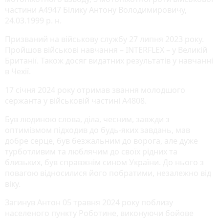
частини А4947 Білику Антону Володимировичу,
24.03.1999 р. н.
Призваний на військову службу 27 липня 2023 року.
Пройшов військові навчання – INTERFLEX – у Великій
Британії. Також досяг видатних результатів у навчанні
в Чехії.
17 січня 2024 року отримав звання молодшого
сержанта у військовій частині А4808.
Був людиною слова, діла, чесним, завжди з
оптимізмом підходив до будь-яких завдань, мав
добре серце, був безжальним до ворога, але дуже
турботливим та люблячим до своїх рідних та
близьких, був справжнім сином України. До нього з
повагою відносилися його побратими, незалежно від
віку.
Загинув Антон 05 травня 2024 року поблизу
населеного пункту Роботине, виконуючи бойове