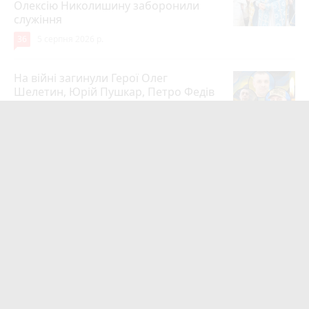
Олексію Николишину заборонили
служіння
36
5 серпня 2026 р.
На війні загинули Герої Олег
Шелетин, Юрій Пушкар, Петро Федів
та Володимир Паламарчук
24
5 серпня 2026 р.
Робота в Тернополі: актуальні вакансії
тижня (оновлено 5 серпня)
20
5 серпня 2026 р.
Підтвердили загибель уродженця
Великоберезовицької громади
Дмитра Березка
17
Вчора о 09:00