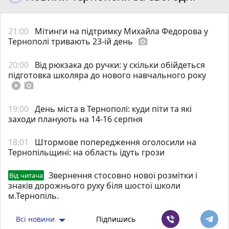
21:00
Мітинги на підтримку Михайла Федорова у
Тернополі тривають 23-ій день
photo_camera
20:00
Від рюкзака до ручки: у скільки обійдеться
підготовка школяра до нового навчального року
play_circle_filled
photo_camera
19:00
День міста в Тернополі: куди піти та які
заходи планують на 14-16 серпня
18:01
Штормове попередження оголосили на
Тернопільщині: на область ідуть грози
Звернення стосовно нової розмітки і
Від читача
знаків дорожнього руху біля шостої школи
м.Тернопіль.
Всі новини
Підпишись