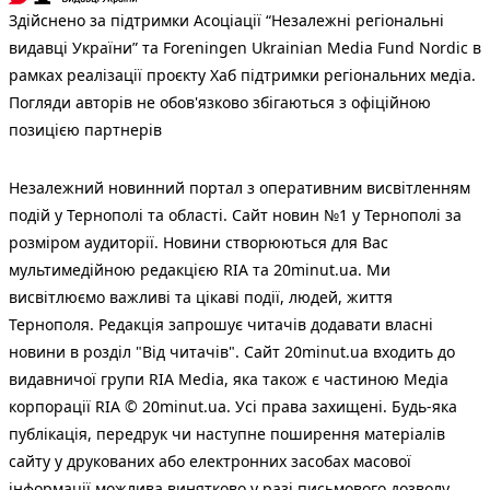
Здійснено за підтримки Асоціації “Незалежні регіональні
видавці України” та Foreningen Ukrainian Media Fund Nordic в
рамках реалізації проєкту Хаб підтримки регіональних медіа.
Погляди авторів не обов'язково збігаються з офіційною
позицією партнерів
Незалежний новинний портал з оперативним висвітленням
подій у Тернополі та області. Сайт новин №1 у Тернополі за
розміром аудиторії. Новини створюються для Вас
мультимедійною редакцією RIA та 20minut.ua. Ми
висвітлюємо важливі та цікаві події, людей, життя
Тернополя. Редакція запрошує читачів додавати власні
новини в розділ "Від читачів". Сайт 20minut.ua входить до
видавничої групи RIA Media, яка також є частиною Медіа
корпорації RIA © 20minut.ua. Усі права захищені. Будь-яка
публiкацiя, передрук чи наступне поширення матеріалів
сайту у друкованих або електронних засобах масової
інформації можлива винятково у разі письмового дозволу