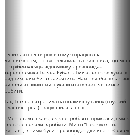
- Близько шести років тому я працювала
диспетчером, потім звільнилась і вирішила, що мені
потрібен місяць відпочинку, - розповідає
тернополянка Тетяна Рубас. - І ми з сестрою думали
над тим, чим би то зайнятись. Нам подобались різні
вироби з глини і ми шукали в інтернеті як це все
робити.
Так, Тетяна натрапила на полімерну глину (гнучкий
пластик – ред.) і зацікавилася нею.
- Мені стало цікаво, як з неї роблять прикраси, і ми з
сестрою почали їх робити. Ми і в "Перемозі" на
виставці з ними були, - розповідає дівчина. - Згодом