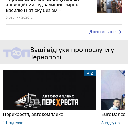
апеляційний суд залишив вирок
Василю Гнатюку без змін
5 серпня 2026 р.
keyboard_arrow_right
Дивитись ще
Ваші відгуки про послуги у
Тернополі
4.2
Перехрестя, автокомплекс
EuroDance,
11 відгуків
8 відгуків