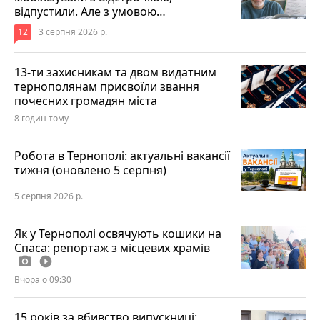
відпустили. Але з умовою…
12
3 серпня 2026 р.
13-ти захисникам та двом видатним
тернополянам присвоїли звання
почесних громадян міста
8 годин тому
Робота в Тернополі: актуальні вакансії
тижня (оновлено 5 серпня)
5 серпня 2026 р.
Як у Тернополі освячують кошики на
Спаса: репортаж з місцевих храмів
photo_camera
play_circle_filled
Вчора о 09:30
15 років за вбивство випускниці: