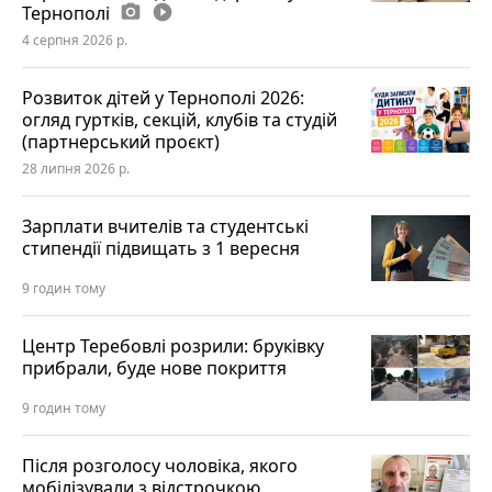
Тернополі
photo_camera
play_circle_filled
4 серпня 2026 р.
Розвиток дітей у Тернополі 2026:
огляд гуртків, секцій, клубів та студій
(партнерський проєкт)
28 липня 2026 р.
Зарплати вчителів та студентські
стипендії підвищать з 1 вересня
9 годин тому
Центр Теребовлі розрили: бруківку
прибрали, буде нове покриття
9 годин тому
Після розголосу чоловіка, якого
мобілізували з відстрочкою,