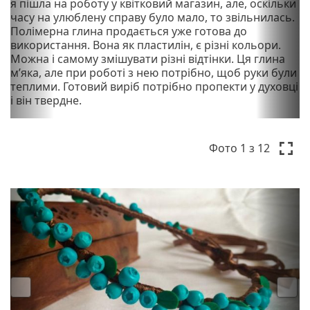
я пішла на роботу у квітковий магазин, але, оскільки
часу на улюблену справу було мало, то звільнилась.
Полімерна глина продається уже готова до
використання. Вона як пластилін, є різні кольори.
Можна і самому змішувати різні відтінки. Ця глина
мʼяка, але при роботі з нею потрібно, щоб руки були
теплими. Готовий виріб потрібно пропекти у духовці
і він твердне.
P
N
r
e
Фото
1
з 12
e
x
v
t
i
o
u
s