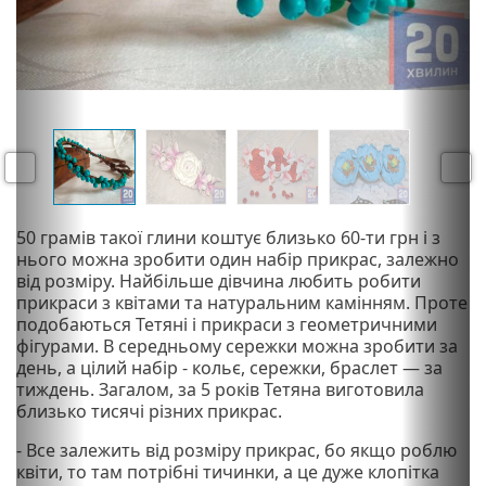
P
N
r
e
e
x
v
t
P
50 грамів такої глини коштує близько 60-ти грн і з
i
нього можна зробити один набір прикрас, залежно
r
o
від розміру. Найбільше дівчина любить робити
e
u
прикраси з квітами та натуральним камінням. Проте
v
s
подобаються Тетяні і прикраси з геометричними
i
фігурами. В середньому сережки можна зробити за
o
день, а цілий набір - кольє, сережки, браслет — за
u
тиждень. Загалом, за 5 років Тетяна виготовила
s
близько тисячі різних прикрас.
- Все залежить від розміру прикрас, бо якщо роблю
квіти, то там потрібні тичинки, а це дуже клопітка