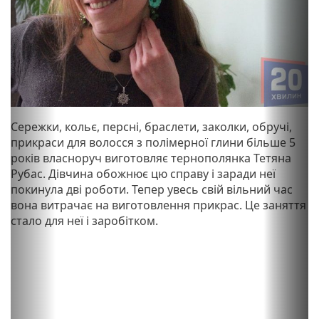
o
o
u
u
s
s
Сережки, кольє, персні, браслети, заколки, обручі,
прикраси для волосся з полімерної глини більше 5
років власноруч виготовляє тернополянка Тетяна
Рубас. Дівчина обожнює цю справу і заради неї
покинула дві роботи. Тепер увесь свій вільний час
вона витрачає на виготовлення прикрас. Це заняття
стало для неї і заробітком.