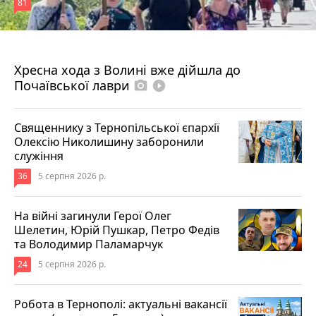
81
4 серпня 2026 р.
Хресна хода з Волині вже дійшла до
Почаївської лаври
photo_camera
play_circle_filled
Священнику з Тернопільської єпархії
Олексію Николишину заборонили
служіння
36
5 серпня 2026 р.
На війні загинули Герої Олег
Шелетин, Юрій Пушкар, Петро Федів
та Володимир Паламарчук
24
5 серпня 2026 р.
Робота в Тернополі: актуальні вакансії