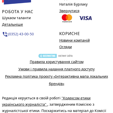
Наталія Бурлаку
Звернутися
РОБОТА У НАС
Шукаєм таланти
Детальніше
КОРИСНЕ
phone_in_talk
(0352) 43-00-50
Новини компаній
Огляди
Правила користування сайтом
Умови і правила надання платного доступу
Рекламна політика проєкту «Інтерактивна мапа локальних
брендів»
Редакція керується в своїй роботі
"Кодексом етики
українського журналіста"
, затвердженим Комісією з
журналістської етики. Поскаржитись на матеріал до Комісії