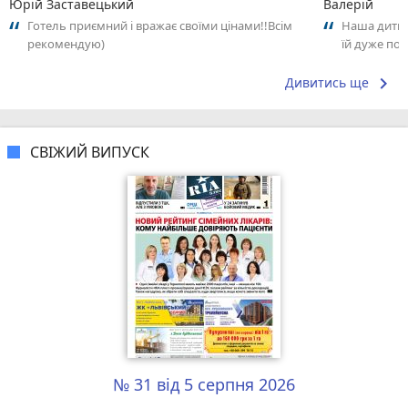
Юрій Заставецький
Валерій
Готель приємний і вражає своїми цінами!!Всім
Наша дитина
рекомендую)
їй дуже под
час від час
keyboard_arrow_right
Дивитись ще
СВІЖИЙ ВИПУСК
№ 31 від 5 серпня 2026