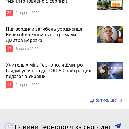
тижня (оновлено 5 серпня)
20
5 серпня 2026 р.
Підтвердили загибель уродженця
Великоберезовицької громади
Дмитра Березка
17
Вчора о 09:00
Учитель хімії з Тернополя Дмитро
Гайдук увійшов до ТОП-50 найкращих
педагогів України
15
5 серпня 2026 р.
keyboard_arrow_right
Дивитись ще
Новини Тернополя за сьогодні