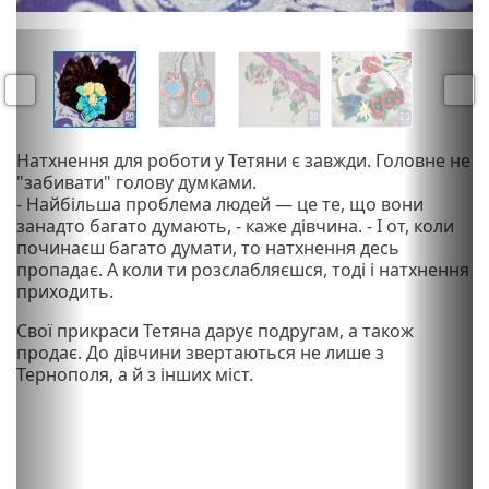
P
N
r
e
e
x
v
t
P
Натхнення для роботи у Тетяни є завжди. Головне не
i
"забивати" голову думками.
r
o
- Найбільша проблема людей — це те, що вони
e
u
занадто багато думають, - каже дівчина. - І от, коли
v
s
починаєш багато думати, то натхнення десь
i
пропадає. А коли ти розслабляєшся, тоді і натхнення
o
приходить.
u
s
Свої прикраси Тетяна дарує подругам, а також
продає. До дівчини звертаються не лише з
Тернополя, а й з інших міст.