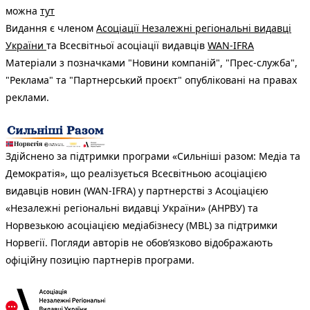
можна
тут
Видання є членом
Асоціації Незалежні регіональні видавці
України
та Всесвітньої асоціації видавців
WAN-IFRA
Матеріали з позначками "Новини компаній", "Прес-служба",
"Реклама" та "Партнерський проєкт" опубліковані на правах
реклами.
Здійснено за підтримки програми «Сильніші разом: Медіа та
Демократія», що реалізується Всесвітньою асоціацією
видавців новин (WAN-IFRA) у партнерстві з Асоціацією
«Незалежні регіональні видавці України» (АНРВУ) та
Норвезькою асоціацією медіабізнесу (MBL) за підтримки
Норвегії. Погляди авторів не обов’язково відображають
офіційну позицію партнерів програми.