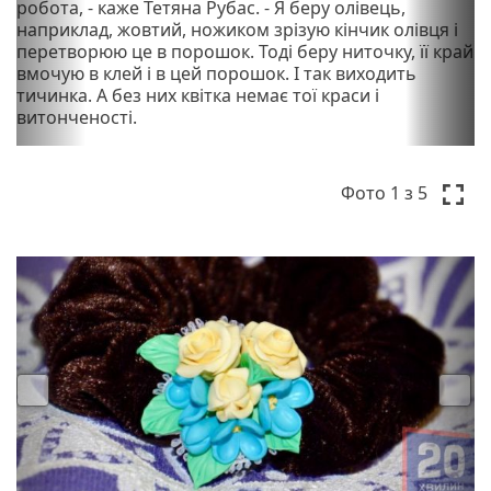
робота, - каже Тетяна Рубас. - Я беру олівець,
наприклад, жовтий, ножиком зрізую кінчик олівця і
перетворюю це в порошок. Тоді беру ниточку, її край
вмочую в клей і в цей порошок. І так виходить
тичинка. А без них квітка немає тої краси і
витонченості.
P
N
r
e
Фото
1
з 5
e
x
v
t
i
o
u
s