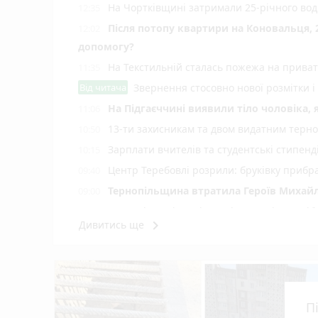
На Чортківщині затримали 25-річного вод
12:35
Після потопу квартири на Коновальця, 
12:02
допомогу?
На Текстильній сталась пожежа на приват
11:35
Від читача
Звернення стосовно нової розмітки і
На Підгаєччині виявили тіло чоловіка,
11:06
13-ти захисникам та двом видатним терн
10:50
Зарплати вчителів та студентські стипенд
10:15
Центр Теребовлі розрили: бруківку прибр
09:40
Тернопільщина втратила Героїв Михайл
09:00
Частині пенсіонерів та пільговиків потріб
08:00
keyboard_arrow_right
Дивитись ще
«Петрик П’яточкин у кіно»: що відомо про
22:00
Земельний спір на Бучаччині: прокуратур
21:00
Обрали єпископа-помічника Бучацької єпа
20:00
35-річну тернополянку підозрюють у крад
19:00
П
В Україні запровадили День Військ зв'язк
18:00