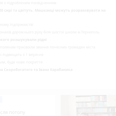
ія з підробленим посвідченням
20 сирі та цвітуть. Мешканці можуть розраховувати на
ному підприємстві
 знаків дорожнього руху біля шостої школи м.Тернопіль.
 якого розшукували рідні
ополянам присвоїли звання почесних громадян міста
ії підвищать з 1 вересня
али, буде нове покриття
а Скоробогатого та Івана Карабаника
но змінити банк до 15 вересня
 фільм
а вимагає повернути майже 5 га лісу
рхії УГКЦ
іжці телефона в неповнолітнього
ісля потопу
у та кібербезпеки 8 серпня