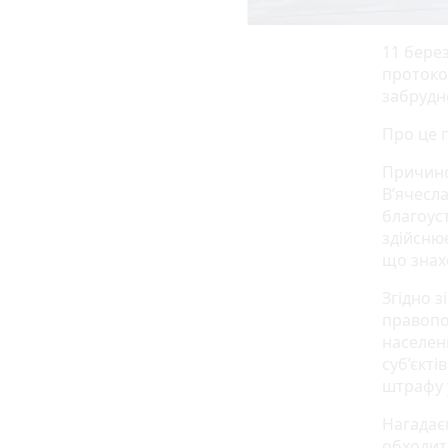
11 бере
протоко
забрудн
Про це
Причино
В’ячесл
благоус
здійсню
що знах
Згідно з
правопо
населен
суб’єкт
штрафу у
Нагадає
обходить