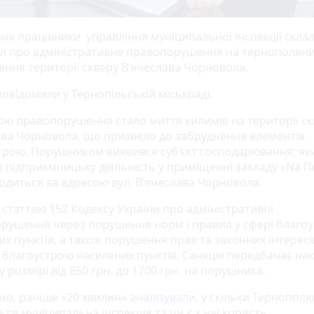
зня працівники управління муніципальної інспекції скла
л про адміністративне правопорушення на тернополяни
ення території скверу В’ячеслава Чорновола.
повідомили
у Тернопільській міськраді.
ю правопорушення стало миття килимів на території ск
ава Чорновола, що призвело до забруднення елементів
трою. Порушником виявився суб’єкт господарювання, як
є підприємницьку діяльність у приміщенні закладу «Na П
одиться за адресою вул. В’ячеслава Чорновола.
і статтею 152 Кодексу України про адміністративні
рушення через порушення норм і правил у сфері благо
их пунктів, а також порушення прав та законних інтересі
ів благоустрою населених пунктів. Санкція передбачає на
 розмірі від 850 грн. до 1700 грн. на порушника.
мо, раніше «20 хвилин»
аналізували
, у скільки Тернопол
ся муніципальна інспекція та чи є з неї користь.