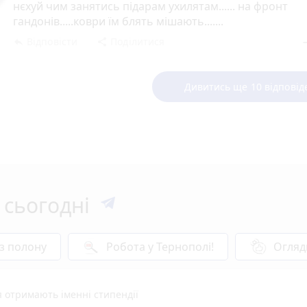
нєхуй чим занятись підарам ухилятам...... на фронт
гандонів.....коври їм блять мішають.......
Відповісти
Поділитися
reply
share
rem
Дивитись ще 10 відповід
 сьогодні
 з полону
Робота у Тернополі!
Огляд
я отримають іменні стипендії