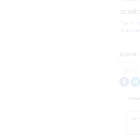
Читайт
Платні п
міськрад
Додайт
сміття
Коме