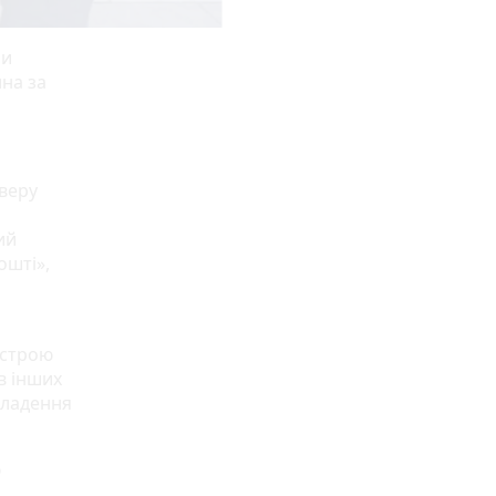
ли
на за
веру
ий
ошті»,
устрою
в інших
кладення
ю