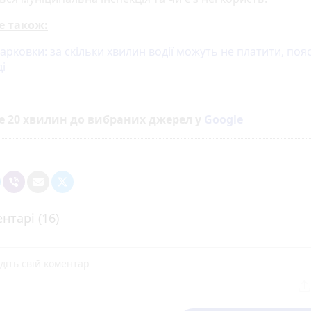
е також:
арковки: за скільки хвилин водії можуть не платити, поя
і
е 20 хвилин до вибраних джерел у
Google
нтарі (16)