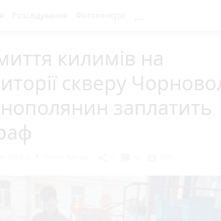
...
я
Розслідування
Фотоконкурс
миття килимів на
иторії скверу Чорново
рнополянин заплатить
раф
я 2025 р.
Ольга Турчак
chat_bubble
share
visibility
0
16
1491