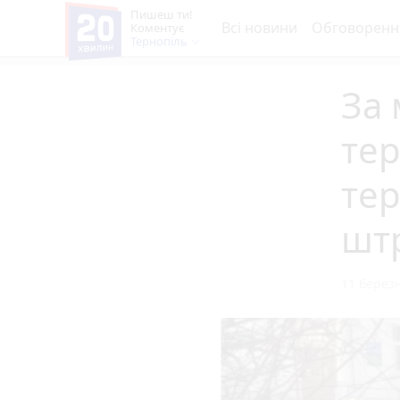
Пишеш ти!
Всі новини
Обговоренн
Коментує
Тернопіль
За 
тер
те
шт
11 березн