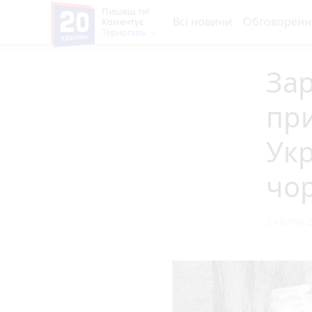
Пишеш ти!
Всі новини
Обговоренн
Коментує
Тернопіль
Зар
при
Укр
чор
3 квітня 