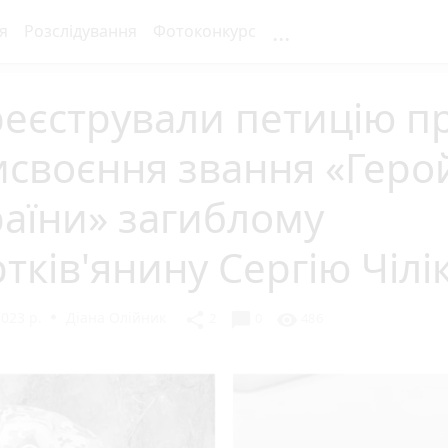
...
я
Розслідування
Фотоконкурс
еєстрували петицію п
своєння звання «Геро
аїни» загиблому
тків'янину Сергію Чілі
2023 р.
Діана Олійник
chat_bubble
share
visibility
2
0
486