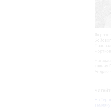
Як розпо
бойового
Поховали
Чорткові
Нагадає
звання 
Андрію 
Читайт
На Терн
земляку