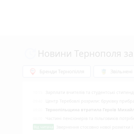
Новини Тернополя за
Бренди Тернопілля
Звільнені
Зарплати вчителів та студентські стипенд
10:15
Центр Теребовлі розрили: бруківку прибр
09:40
Тернопільщина втратила Героїв Михайл
09:00
Частині пенсіонерів та пільговиків потріб
08:00
Від читача
Звернення стосовно нової розмітки і