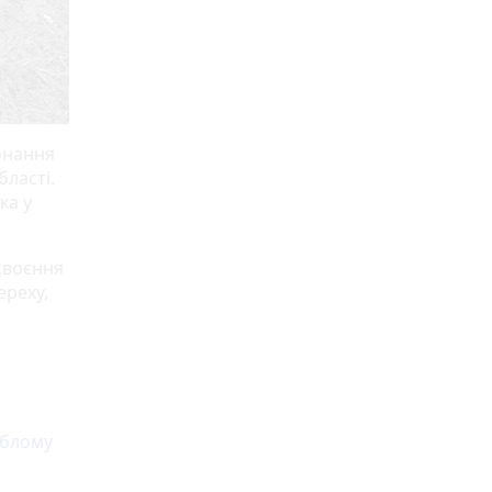
конання
бласті.
ка у
своєння
ереху,
иблому