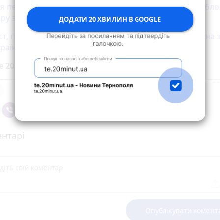
ся петиція про присвоєння звання Героя України загибл
ру з Тернополя Сергію Королю
ДОДАТИ 20 ХВИЛИН В GOOGLE
т, пластун та наш Захисник Віталій Дерех заслуговує на 
країни. Підтримайте петицію
е 20 хвилин до вибраних джерел у
Google
нтарі
Опублікувати комент