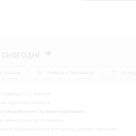
 сьогодні
 з полону
Робота у Тернополі!
Огляд
ії підвищать з 1 вересня
али, буде нове покриття
а Скоробогатого та Івана Карабаника
но змінити банк до 15 вересня
 знаків дорожнього руху біля шостої школи м.Тернопіль.