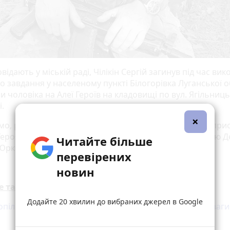
відають у міській раді, Чілікін Сергій загинув під час ви
 завдання у населеному пункті Білогорівка Луганської о
 чоловіка на Алеї Героїв на кладовищі по вул. Ягільниць
.
×
мо, раніше 20 хвилин повідомляли, що є петиції про при
Героя України нашим землякам Сергію Королю, Віталію Д
Читайте більше
Юрківу та іншим Героям.
перевірених
новин
е також:
Додайте 20 хвилин до вибраних джерел в Google
опільщині хочуть присвоїти звання «Герой України» заг