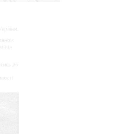
України.
Станом
 кінця
итись до
ивості