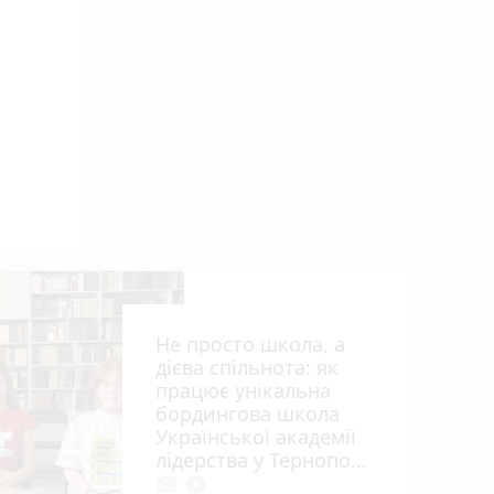
алі
Не просто школа, а
дієва спільнота: як
працює унікальна
бордингова школа
Української академії
лідерства у Тернополі
photo_camera
play_circle_filled