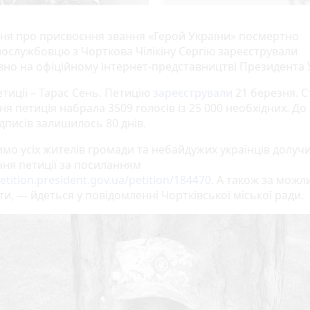
ня про присвоєння звання «Герой України» посмертно
вослужбовцю з Чорткова Чілікіну Сергію зареєстрували
но на офіційному інтернет-представництві Президента 
тиції – Тарас Сень. Петицію
зареєстрували
21 березня. 
тня петиція набрала 3509 голосів із 25 000 необхідних. До
дписів залишилось 80 днів.
мо усіх жителів громади та небайдужих українців долуч
ння петиції за посиланням
petition.president.gov.ua/petition/184470
. А також за можл
и, — йдеться у повідомленні Чортківської міської ради.