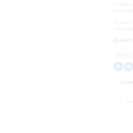
З'явила
команди
Журналіс
Героя У
Додайт
петиція
Коме