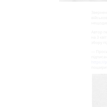
Звернен
військо
нещодав
Автор пе
на 3 кві
збору пі
— Проси
підписа
https://
поширит