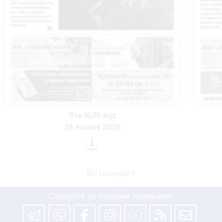
Ria №30 від
29 липня 2026

Всі номери >
Слідкуйте за нашими новинами