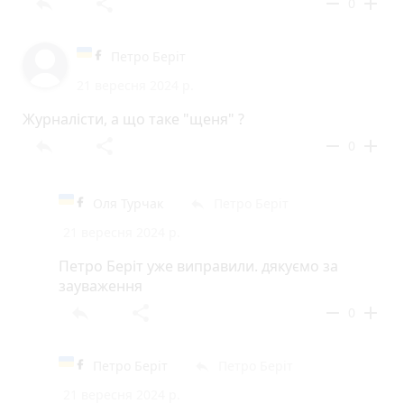
reply
share
remove
add
0
Петро Беріт
21 вересня 2024 р.
Журналісти, а що таке "щеня" ?
reply
share
remove
add
0
Оля Турчак
Петро Беріт
reply
21 вересня 2024 р.
Петро Беріт уже виправили. дякуємо за
зауваження
reply
share
remove
add
0
Петро Беріт
Петро Беріт
reply
21 вересня 2024 р.