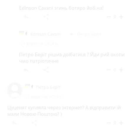
Edinson Cavani згинь ботяро йоб.на!
reply
share
remove
add
0
Edinson Cavani
Петро Беріт
reply
21 вересня 2024 р.
Петро Беріт рішив доїбатися ? Йди рий окопи
чмо патріотичне
reply
share
remove
add
0
Петро Беріт
21 вересня 2024 р.
Цуценят купляла через інтернет? А відправити їй
мали Новою Поштою? )
reply
share
remove
add
0