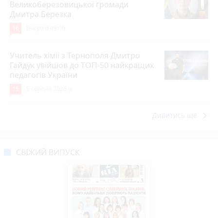
Великоберезовицької громади
Дмитра Березка
16
Вчора о 09:00
Учитель хімії з Тернополя Дмитро
Гайдук увійшов до ТОП-50 найкращих
педагогів України
15
5 серпня 2026 р.
keyboard_arrow_right
Дивитись ще
СВІЖИЙ ВИПУСК