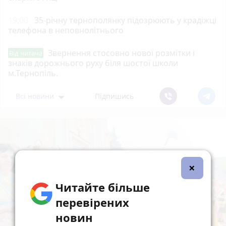
19:00
35-річну тернополянку підозрюють у крадіжці
телефона в неповнолітнього
Звернення стосовно нової розмітки і
Від читача
знаків дорожнього руху біля шостої школи
м.Тернопіль.
Всі новини
Підпишись
×
Читайте більше
перевірених
новин