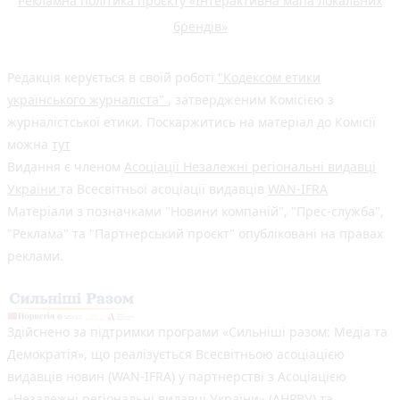
Рекламна політика проєкту «Інтерактивна мапа локальних
брендів»
Редакція керується в своїй роботі
"Кодексом етики
українського журналіста"
, затвердженим Комісією з
журналістської етики. Поскаржитись на матеріал до Комісії
можна
тут
Видання є членом
Асоціації Незалежні регіональні видавці
України
та Всесвітньої асоціації видавців
WAN-IFRA
Матеріали з позначками "Новини компаній", "Прес-служба",
"Реклама" та "Партнерський проєкт" опубліковані на правах
реклами.
Здійснено за підтримки програми «Сильніші разом: Медіа та
Демократія», що реалізується Всесвітньою асоціацією
видавців новин (WAN-IFRA) у партнерстві з Асоціацією
«Незалежні регіональні видавці України» (АНРВУ) та