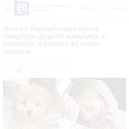
Пишеш ти! Коментує
Всі новини
Обговорен
Тернопіль
Жінка з Лановеччини хотіла
придбати цуценят мальтипу, а
натомість втратила 40 тисяч
гривень
21 вересня 2024 р.
Ольга Турчак
chat_bubble
share
visibility
0
7
305