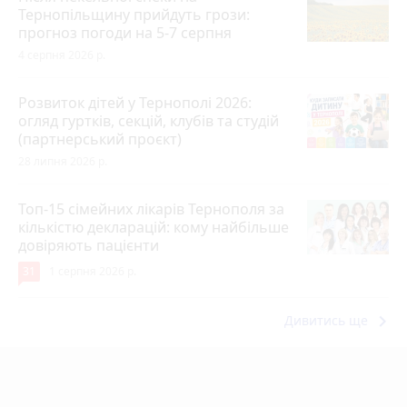
Тернопільщину прийдуть грози:
прогноз погоди на 5-7 серпня
4 серпня 2026 р.
Розвиток дітей у Тернополі 2026:
огляд гуртків, секцій, клубів та студій
(партнерський проєкт)
28 липня 2026 р.
Топ-15 сімейних лікарів Тернополя за
кількістю декларацій: кому найбільше
довіряють пацієнти
31
1 серпня 2026 р.
keyboard_arrow_right
Дивитись ще