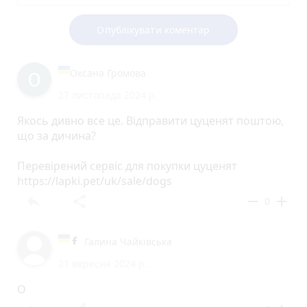
Опублікувати коментар
Оксана Громова
27 листопада 2024 р.
Якось дивно все це. Відправити цуценят поштою,
що за дичина?
Перевірений сервіс для покупки цуценят
https://lapki.pet/uk/sale/dogs
reply
share
remove
add
0
Галина Чайківська
21 вересня 2024 р.
O