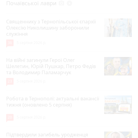
Почаївської лаври
photo_camera
play_circle_filled
Священнику з Тернопільської єпархії
Олексію Николишину заборонили
служіння
36
5 серпня 2026 р.
На війні загинули Герої Олег
Шелетин, Юрій Пушкар, Петро Федів
та Володимир Паламарчук
23
5 серпня 2026 р.
Робота в Тернополі: актуальні вакансії
тижня (оновлено 5 серпня)
20
5 серпня 2026 р.
Підтвердили загибель уродженця