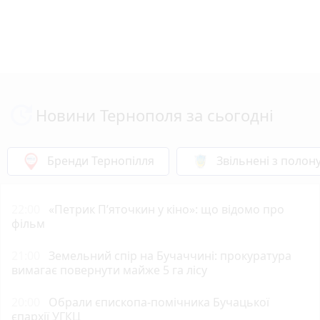
Новини Тернополя за сьогодні
Бренди Тернопілля
Звільнені з полон
22:00
«Петрик П’яточкин у кіно»: що відомо про
фільм
21:00
Земельний спір на Бучаччині: прокуратура
вимагає повернути майже 5 га лісу
20:00
Обрали єпископа-помічника Бучацької
єпархії УГКЦ