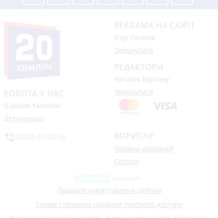
РЕКЛАМА НА САЙТІ
Ігор Леськів
Звернутися
РЕДАКТОРИ
Наталія Бурлаку
Звернутися
РОБОТА У НАС
Шукаєм таланти
Детальніше
КОРИСНЕ
phone_in_talk
(0352) 43-00-50
Новини компаній
Огляди
Правила користування сайтом
Умови і правила надання платного доступу