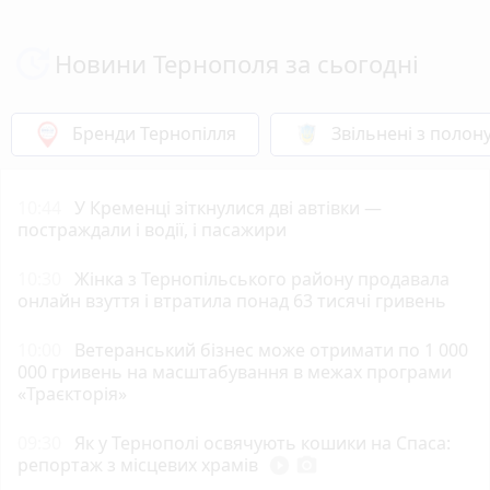
Новини Тернополя за сьогодні
Бренди Тернопілля
Звільнені з полон
10:44
У Кременці зіткнулися дві автівки —
постраждали і водії, і пасажири
10:30
Жінка з Тернопільського району продавала
онлайн взуття і втратила понад 63 тисячі гривень
10:00
Ветеранський бізнес може отримати по 1 000
000 гривень на масштабування в межах програми
«Траєкторія»
09:30
Як у Тернополі освячують кошики на Спаса:
репортаж з місцевих храмів
play_circle_filled
photo_camera