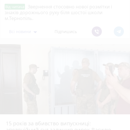
Звернення стосовно нової розмітки і
Від читача
знаків дорожнього руху біля шостої школи
м.Тернопіль.
Всі новини
Підпишись
15 років за вбивство випускниці:
апеляційний суд залишив вирок Василю