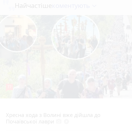
коментують
Найчастіше
77
4 серпня 2026 р.
Хресна хода з Волині вже дійшла до
Почаївської лаври
photo_camera
play_circle_filled