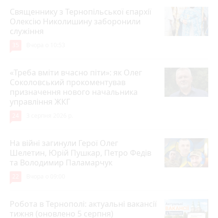
Священнику з Тернопільської єпархії
Олексію Николишину заборонили
служіння
35
Вчора о 10:53
«Треба вміти вчасно піти»: як Олег
Соколовський прокоментував
призначення нового начальника
управління ЖКГ
24
3 серпня 2026 р.
На війні загинули Герої Олег
Шелетин, Юрій Пушкар, Петро Федів
та Володимир Паламарчук
22
Вчора о 09:00
Робота в Тернополі: актуальні вакансії
тижня (оновлено 5 серпня)