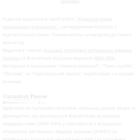
брендів»
Редакція керується в своїй роботі
"Кодексом етики
українського журналіста"
, затвердженим Комісією з
журналістської етики. Поскаржитись на матеріал до Комісії
можна
тут
Видання є членом
Асоціації Незалежні регіональні видавці
України
та Всесвітньої асоціації видавців
WAN-IFRA
Матеріали з позначками "Новини компаній", "Прес-служба",
"Реклама" та "Партнерський проєкт" опубліковані на правах
реклами.
Здійснено за підтримки програми «Сильніші разом: Медіа та
Демократія», що реалізується Всесвітньою асоціацією
видавців новин (WAN-IFRA) у партнерстві з Асоціацією
«Незалежні регіональні видавці України» (АНРВУ) та
Норвезькою асоціацією медіабізнесу (MBL) за підтримки