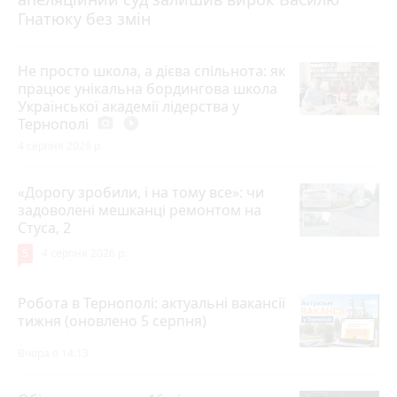
Гнатюку без змін
Не просто школа, а дієва спільнота: як
працює унікальна бордингова школа
Української академії лідерства у
Тернополі
photo_camera
play_circle_filled
4 серпня 2026 р.
«Дорогу зробили, і на тому все»: чи
задоволені мешканці ремонтом на
Стуса, 2
5
4 серпня 2026 р.
Робота в Тернополі: актуальні вакансії
тижня (оновлено 5 серпня)
Вчора о 14:13