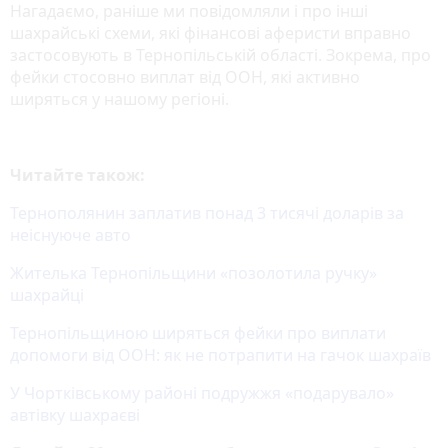
Нагадаємо, раніше ми повідомляли і про інші
шахрайські схеми, які фінансові аферисти вправно
застосовують в Тернопільській області. Зокрема, про
фейки стосовно виплат від ООН, які активно
ширяться у нашому регіоні.
Читайте також:
Тернополянин заплатив понад 3 тисячі доларів за
неіснуюче авто
Жителька Тернопільщини «позолотила ручку»
шахрайці
Тернопільщиною ширяться фейки про виплати
допомоги від ООН: як не потрапити на гачок шахраїв
У Чортківському районі подружжя «подарувало»
автівку шахраєві