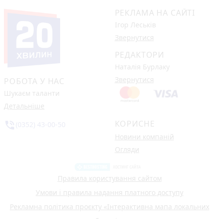
РЕКЛАМА НА САЙТІ
Ігор Леськів
Звернутися
РЕДАКТОРИ
Наталія Бурлаку
Звернутися
РОБОТА У НАС
Шукаєм таланти
Детальніше
КОРИСНЕ
phone_in_talk
(0352) 43-00-50
Новини компаній
Огляди
Правила користування сайтом
Умови і правила надання платного доступу
Рекламна політика проєкту «Інтерактивна мапа локальних