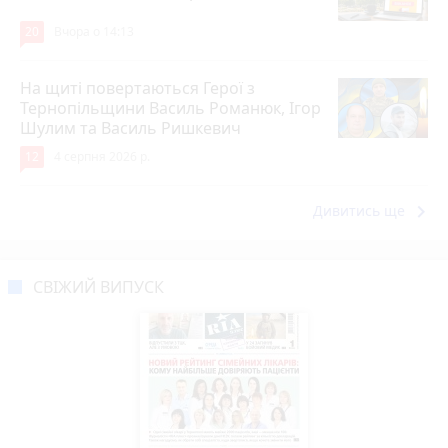
20
Вчора о 14:13
На щиті повертаються Герої з
Тернопільщини Василь Романюк, Ігор
Шулим та Василь Ришкевич
12
4 серпня 2026 р.
keyboard_arrow_right
Дивитись ще
СВІЖИЙ ВИПУСК