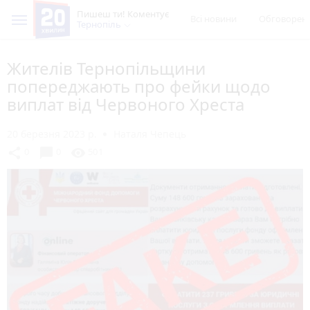
Пишеш ти! Коментує
Всі новини
Обговорен
Тернопіль
Жителів Тернопільщини
попереджають про фейки щодо
виплат від Червоного Хреста
20 березня 2023 р.
Наталя Чепець
chat_bubble
share
visibility
0
0
501