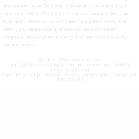
видавничої групи RIA Media, яка також є частиною Медіа
корпорації RIA © 20minut.ua. Усі права захищені. Будь-яка
публiкацiя, передрук чи наступне поширення матеріалів
сайту у друкованих або електронних засобах масової
інформації можлива винятково у разі письмового дозволу
правовласника.
©2017-2025 20minut.ua
вул. Дубовецька, буд. 1-б, м. Тернопіль, 46001;
[email protected]
Cуб'єкт у сфері онлайн-медіа; ідентифікатор медіа
- R40-05634.