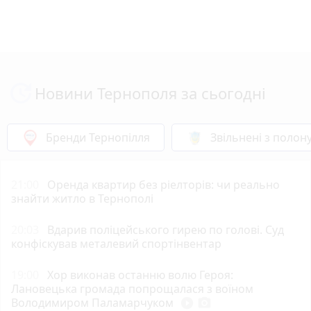
Новини Тернополя за сьогодні
Бренди Тернопілля
Звільнені з полон
21:00
Оренда квартир без ріелторів: чи реально
знайти житло в Тернополі
20:03
Вдарив поліцейського гирею по голові. Суд
конфіскував металевий спортінвентар
19:00
Хор виконав останню волю Героя:
Лановецька громада попрощалася з воїном
Володимиром Паламарчуком
play_circle_filled
photo_camera