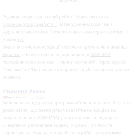
Редакція керується в своїй роботі
"Кодексом етики
українського журналіста"
, затвердженим Комісією з
журналістської етики. Поскаржитись на матеріал до Комісії
можна
тут
Видання є членом
Асоціації Незалежні регіональні видавці
України
та Всесвітньої асоціації видавців
WAN-IFRA
Матеріали з позначками "Новини компаній", "Прес-служба",
"Реклама" та "Партнерський проєкт" опубліковані на правах
реклами.
Здійснено за підтримки програми «Сильніші разом: Медіа та
Демократія», що реалізується Всесвітньою асоціацією
видавців новин (WAN-IFRA) у партнерстві з Асоціацією
«Незалежні регіональні видавці України» (АНРВУ) та
Норвезькою асоціацією медіабізнесу (MBL) за підтримки