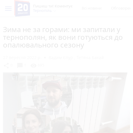
Пишеш ти! Коментує
Всі новини
Обговорен
Тернопіль
Зима не за горами: ми запитали у
тернополян, як вони готуються до
опалювального сезону
27 вересня 2022 р.
Вадим Єпур
,
Тетяна Бакай
chat_bubble
share
visibility
0
1
695