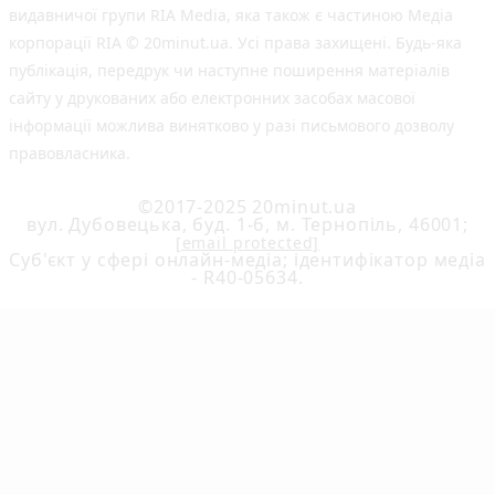
видавничої групи RIA Media, яка також є частиною Медіа
корпорації RIA © 20minut.ua. Усі права захищені. Будь-яка
публiкацiя, передрук чи наступне поширення матеріалів
сайту у друкованих або електронних засобах масової
інформації можлива винятково у разі письмового дозволу
правовласника.
©2017-2025 20minut.ua
вул. Дубовецька, буд. 1-б, м. Тернопіль, 46001;
[email protected]
Cуб'єкт у сфері онлайн-медіа; ідентифікатор медіа
- R40-05634.