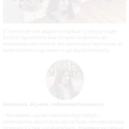
У Тернополі стає дедалі холодніше і у зв’язку з цим
багато тернополян вже почали готуватись до
опалювального сезону. Ми запитали у перехожих, як
вони готуються до зими та що від неї очікують.
Анастасія, 26 років, податковий аналітик:
– Ми віримо, що цієї зими все буде добре і
намагаємось вірити в те, що не буде сильних холодів
та колапсу з тим, що відключать опалення чи гарячу