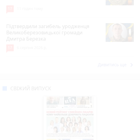
17
11 годин тому
Підтвердили загибель уродженця
Великоберезовицької громади
Дмитра Березка
17
6 серпня 2026 р.
keyboard_arrow_right
Дивитись ще
СВІЖИЙ ВИПУСК