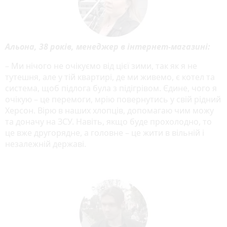
Альона, 38 років, менеджер в інтернет-магазині:
– Ми нічого не очікуємо від цієї зими, так як я не
тутешня, але у тій квартирі, де ми живемо, є котел та
система, щоб підлога була з підігрівом. Єдине, чого я
очікую – це перемоги, мрію повернутись у свій рідний
Херсон. Вірю в наших хлопців, допомагаю чим можу
та доначу на ЗСУ. Навіть, якщо буде прохолодно, то
це вже другорядне, а головне – це жити в вільній і
незалежній державі.