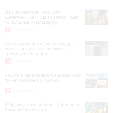
На війні загинули Герої Олег
Шелетин, Юрій Пушкар, Петро Федів
та Володимир Паламарчук
24
5 серпня 2026 р.
«Три години просиділи в коридорі»:
мама скаржиться на послуги в
травмпункті Тернополя
23
7 годин тому
Робота в Тернополі: актуальні вакансії
тижня (оновлено 5 серпня)
20
5 серпня 2026 р.
Обірвалось життя Героя з Тернополя
Богдана Сосінського