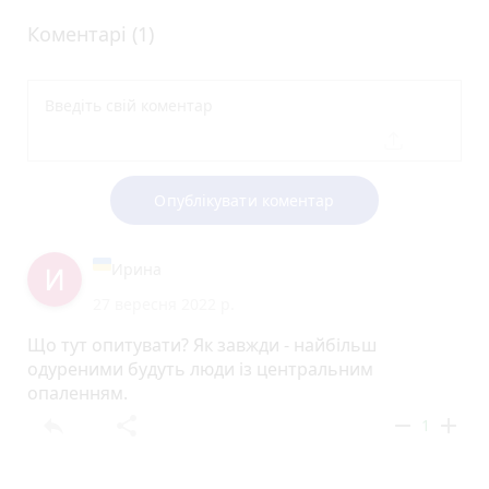
Коментарі (1)
Опублікувати коментар
Ирина
27 вересня 2022 р.
Що тут опитувати? Як завжди - найбільш
одуреними будуть люди із центральним
опаленням.
reply
share
remove
add
1