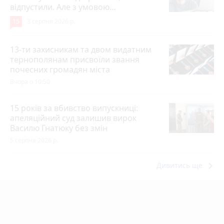
відпустили. Але з умовою…
15
3 серпня 2026 р.
13-ти захисникам та двом видатним
тернополянам присвоїли звання
почесних громадян міста
Вчора о 10:50
15 років за вбивство випускниці:
апеляційний суд залишив вирок
Василю Гнатюку без змін
5 серпня 2026 р.
keyboard_arrow_right
Дивитись ще