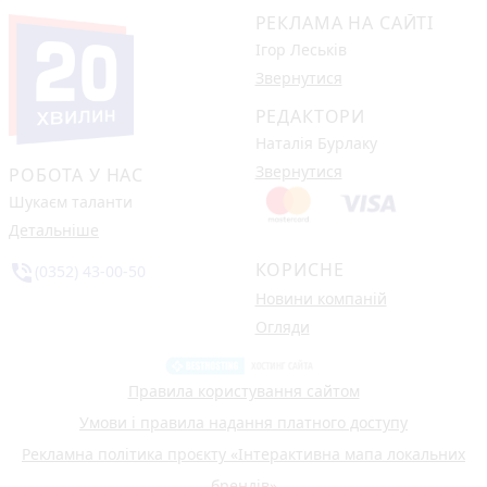
РЕКЛАМА НА САЙТІ
Ігор Леськів
Звернутися
РЕДАКТОРИ
Наталія Бурлаку
Звернутися
РОБОТА У НАС
Шукаєм таланти
Детальніше
КОРИСНЕ
phone_in_talk
(0352) 43-00-50
Новини компаній
Огляди
Правила користування сайтом
Умови і правила надання платного доступу
Рекламна політика проєкту «Інтерактивна мапа локальних
брендів»