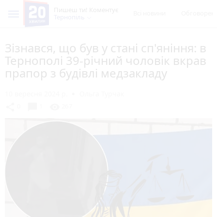
Пишеш ти! Коментує
Всі новини
Обговорен
Тернопіль
Зізнався, що був у стані сп'яніння: в
Тернополі 39-річний чоловік вкрав
прапор з будівлі медзакладу
10 вересня 2024 р.
Ольга Турчак
chat_bubble
share
visibility
0
1
267