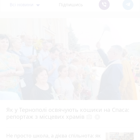
Всі новини
Підпишись
Як у Тернополі освячують кошики на Спаса:
репортаж з місцевих храмів
photo_camera
play_circle_filled
Не просто школа, а дієва спільнота: як