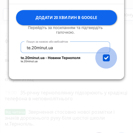
Бренди Тернопілля
Звільнені з полон
ДОДАТИ 20 ХВИЛИН В GOOGLE
22:00
«Петрик П’яточкин у кіно»: що відомо про
фільм
21:00
Земельний спір на Бучаччині: прокуратура
вимагає повернути майже 5 га лісу
20:00
Обрали єпископа-помічника Бучацької
єпархії УГКЦ
19:00
35-річну тернополянку підозрюють у крадіжці
телефона в неповнолітнього
Звернення стосовно нової розмітки і
Від читача
знаків дорожнього руху біля шостої школи
м.Тернопіль.