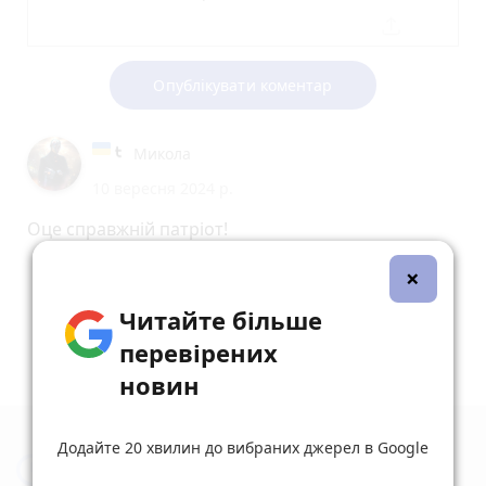
Опублікувати коментар
Микола
10 вересня 2024 р.
Оце справжній патріот!
reply
share
remove
add
0
×
Читайте більше
перевірених
новин
Додайте 20 хвилин до вибраних джерел в Google
Новини Тернополя за сьогодні