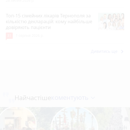
28 липня 2026 р.
Топ-15 сімейних лікарів Тернополя за
кількістю декларацій: кому найбільше
довіряють пацієнти
31
1 серпня 2026 р.
keyboard_arrow_right
Дивитись ще
коментують
Найчастіше