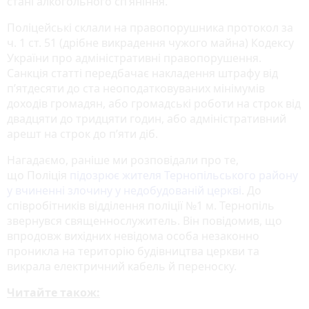
стані алкогольного сп’яніння.
Поліцейські склали на правопорушника протокол за
ч. 1 ст. 51 (дрібне викрадення чужого майна) Кодексу
України про адміністративні правопорушення.
Санкція статті передбачає накладення штрафу від
п’ятдесяти до ста неоподатковуваних мінімумів
доходів громадян, або громадські роботи на строк від
двадцяти до тридцяти годин, або адміністративний
арешт на строк до п’яти діб.
Нагадаємо, раніше ми розповідали про те,
що Поліція
підозрює жителя Тернопільського району
у вчиненні злочину у недобудованій церкві
. До
співробітників відділення поліції №1 м. Тернопіль
звернувся священнослужитель. Він повідомив, що
впродовж вихідних невідома особа незаконно
проникла на територію будівництва церкви та
викрала електричний кабель й переноску.
Читайте також: