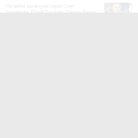
На війні загинули Герої Олег
Шелетин, Юрій Пушкар, Петро Федів
та Володимир Паламарчук
23
Вчора о 09:00
Робота в Тернополі: актуальні вакансії
тижня (оновлено 5 серпня)
20
Вчора о 14:13
Підтвердили загибель уродженця
Великоберезовицької громади
Дмитра Березка
16
14 годин тому
Учитель хімії з Тернополя Дмитро
Гайдук увійшов до ТОП-50 найкращих
педагогів України