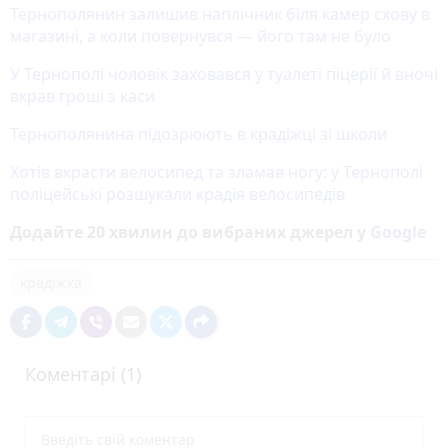
Тернополянин залишив наплічник біля камер схову в
магазині, а коли повернувся — його там не було
У Тернополі чоловік заховався у туалеті піцерії й вночі
вкрав гроші з каси
Тернополянина підозрюють в крадіжці зі школи
Хотів вкрасти велосипед та зламав ногу: у Тернополі
поліцейські розшукали крадія велосипедів
Додайте 20 хвилин до вибраних джерел у
Google
крадіжка
Коментарі (1)