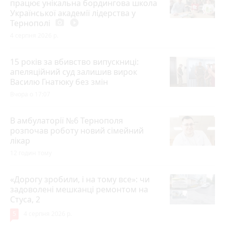
працює унікальна бордингова школа
Української академії лідерства у
Тернополі
photo_camera
play_circle_filled
4 серпня 2026 р.
15 років за вбивство випускниці:
апеляційний суд залишив вирок
Василю Гнатюку без змін
Вчора о 17:07
В амбулаторії №6 Тернополя
розпочав роботу новий сімейний
лікар
12 годин тому
«Дорогу зробили, і на тому все»: чи
задоволені мешканці ремонтом на
Стуса, 2
5
4 серпня 2026 р.