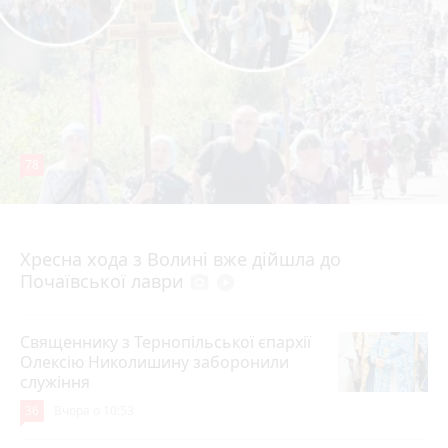
78
4 серпня 2026 р.
Хресна хода з Волині вже дійшла до
Почаївської лаври
photo_camera
play_circle_filled
Священнику з Тернопільської єпархії
Олексію Николишину заборонили
служіння
36
Вчора о 10:53