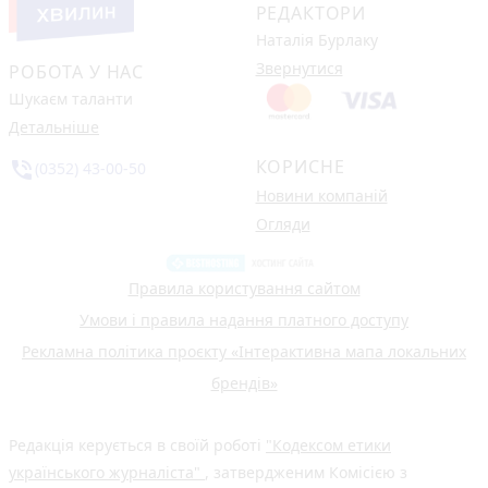
РЕДАКТОРИ
Наталія Бурлаку
Звернутися
РОБОТА У НАС
Шукаєм таланти
Детальніше
КОРИСНЕ
phone_in_talk
(0352) 43-00-50
Новини компаній
Огляди
Правила користування сайтом
Умови і правила надання платного доступу
Рекламна політика проєкту «Інтерактивна мапа локальних
брендів»
Редакція керується в своїй роботі
"Кодексом етики
українського журналіста"
, затвердженим Комісією з