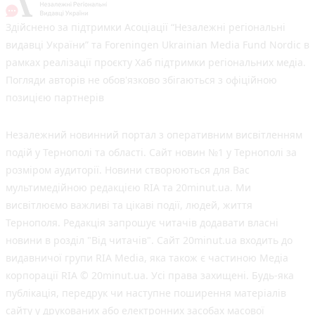
Здійснено за підтримки Асоціації “Незалежні регіональні
видавці України” та Foreningen Ukrainian Media Fund Nordic в
рамках реалізації проєкту Хаб підтримки регіональних медіа.
Погляди авторів не обов'язково збігаються з офіційною
позицією партнерів
Незалежний новинний портал з оперативним висвітленням
подій у Тернополі та області. Сайт новин №1 у Тернополі за
розміром аудиторії. Новини створюються для Вас
мультимедійною редакцією RIA та 20minut.ua. Ми
висвітлюємо важливі та цікаві події, людей, життя
Тернополя. Редакція запрошує читачів додавати власні
новини в розділ "Від читачів". Сайт 20minut.ua входить до
видавничої групи RIA Media, яка також є частиною Медіа
корпорації RIA © 20minut.ua. Усі права захищені. Будь-яка
публiкацiя, передрук чи наступне поширення матеріалів
сайту у друкованих або електронних засобах масової