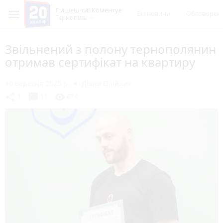
Пишеш ти! Коментує
Всі новини
Обговорен
Тернопіль
Звільнений з полону тернополянин
отримав сертифікат на квартиру
10 вересня 2025 р.
Діана Олійник
chat_bubble
share
visibility
1
11
674