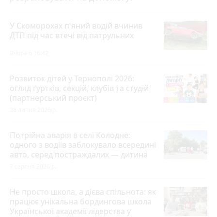
У Скоморохах п'яний водій вчинив
ДТП під час втечі від патрульних
Вчора о 16:42
Розвиток дітей у Тернополі 2026:
огляд гуртків, секцій, клубів та студій
(партнерський проєкт)
28 липня 2026 р.
Потрійна аварія в селі Колодне:
одного з водіїв заблокувало всередині
авто, серед постраждалих — дитина
7 серпня 2026 р.
Не просто школа, а дієва спільнота: як
працює унікальна бордингова школа
Української академії лідерства у