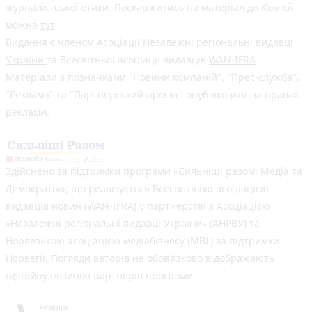
журналістської етики. Поскаржитись на матеріал до Комісії
можна
тут
Видання є членом
Асоціації Незалежні регіональні видавці
України
та Всесвітньої асоціації видавців
WAN-IFRA
Матеріали з позначками "Новини компаній", "Прес-служба",
"Реклама" та "Партнерський проєкт" опубліковані на правах
реклами.
Здійснено за підтримки програми «Сильніші разом: Медіа та
Демократія», що реалізується Всесвітньою асоціацією
видавців новин (WAN-IFRA) у партнерстві з Асоціацією
«Незалежні регіональні видавці України» (АНРВУ) та
Норвезькою асоціацією медіабізнесу (MBL) за підтримки
Норвегії. Погляди авторів не обов’язково відображають
офіційну позицію партнерів програми.