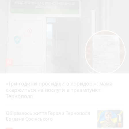
42
«Три години просиділи в коридорі»: мама
Вчора о 13:05
скаржиться на послуги в травмпункті
Тернополя
Обірвалось життя Героя з Тернополя
Богдана Сосінського