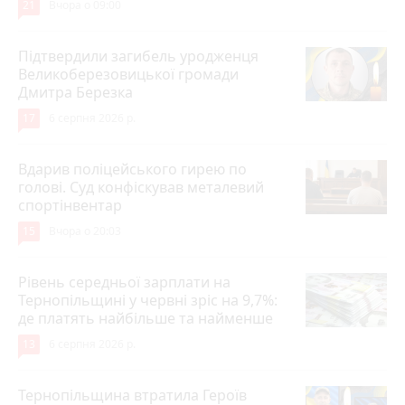
21
Вчора о 09:00
Підтвердили загибель уродженця
Великоберезовицької громади
Дмитра Березка
17
6 серпня 2026 р.
Вдарив поліцейського гирею по
голові. Суд конфіскував металевий
спортінвентар
15
Вчора о 20:03
Рівень середньої зарплати на
Тернопільщині у червні зріс на 9,7%:
де платять найбільше та найменше
13
6 серпня 2026 р.
Тернопільщина втратила Героїв