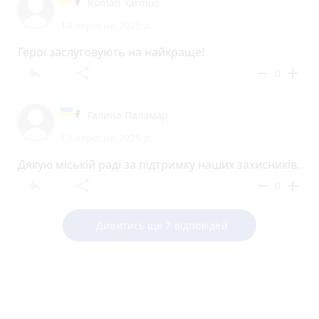
Roman Yarmus
14 вересня 2025 р.
Герої заслуговують на найкраще!
reply
share
remove
add
0
Галина Паламар
13 вересня 2025 р.
Дякую міській раді за підтримку наших захисників.
reply
share
remove
add
0
Дивитись ще 7 відповідей