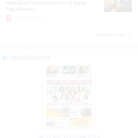
Михайла Скоробогатого та Івана
Карабаника
9
7 серпня 2026 р.
keyboard_arrow_right
Дивитись ще
СВІЖИЙ ВИПУСК
№ 31 від 5 серпня 2026