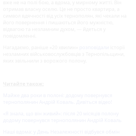
вже не на полі бою, а вдома, у мирному житті. Він
отримав власну оселю. Це не просто квартира, а
символ вдячності від усіх тернополян, які чекали на
його повернення і пишаються його мужністю,
відвагою та незламним духом, — йдеться у
повідомленні.
Нагадаємо, раніше «20 хвилин»
розповідали
історії
незламних військовослужбовців з Тернопільщини,
яких звільнили з ворожого полону.
Читайте також:
Майже два роки в полоні: додому повернувся
тернополянин Андрій Коваль. Дивіться відео!
«Я знала, що він живий»: після 20 місяців полону
додому повернувся тернополянин Андрій Коваль
Наші вдома: у День Незалежності відбувся обмін