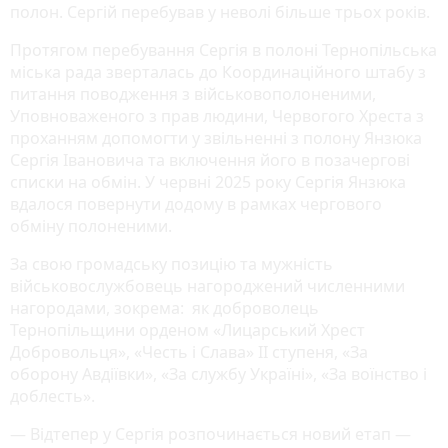
полон. Сергій перебував у неволі більше трьох років.
Протягом перебування Сергія в полоні Тернопільська
міська рада зверталась до Координаційного штабу з
питання поводження з військовополоненими,
Уповноваженого з прав людини, Червогого Хреста з
проханням допомогти у звільненні з полону Янзюка
Сергія Івановича та включення його в позачергові
списки на обмін. У червні 2025 року Сергія Янзюка
вдалося повернути додому в рамках чергового
обміну полоненими.
За свою громадську позицію та мужність
військовослужбовець нагороджений численними
нагородами, зокрема: як доброволець
Тернопільщини орденом «Лицарський Хрест
Добровольця», «Честь і Слава» ІІ ступеня, «За
оборону Авдіївки», «За службу Україні», «За воїнство і
доблесть».
— Відтепер у Сергія розпочинається новий етап —