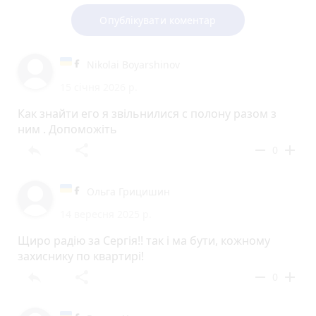
Опублікувати коментар
Nikolai Boyarshinov
15 січня 2026 р.
Как знайти его я звільнилися с полону разом з
ним . Допоможіть
reply
share
remove
add
0
Ольга Грицишин
14 вересня 2025 р.
Щиро радію за Сергія!! так і ма бути, кожному
захиснику по квартирі!
reply
share
remove
add
0