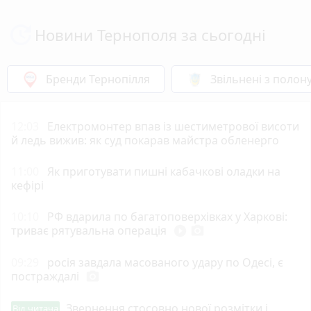
Новини Тернополя за сьогодні
Бренди Тернопілля
Звільнені з полон
12:03
Електромонтер впав із шестиметрової висоти
й ледь вижив: як суд покарав майстра обленерго
11:00
Як приготувати пишні кабачкові оладки на
кефірі
10:10
РФ вдарила по багатоповерхівках у Харкові:
триває рятувальна операція
play_circle_filled
photo_camera
09:29
росія завдала масованого удару по Одесі, є
постраждалі
photo_camera
Звернення стосовно нової розмітки і
Від читача