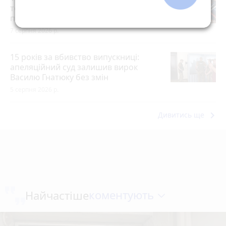
тернополянам присвоїли звання
почесних громадян міста
7 серпня 2026 р.
15 років за вбивство випускниці:
апеляційний суд залишив вирок
Василю Гнатюку без змін
5 серпня 2026 р.
keyboard_arrow_right
Дивитись ще
коментують
Найчастіше