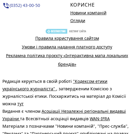
КОРИСНЕ
phone_in_talk
(0352) 43-00-50
Новини компаній
Огляди
Правила користування сайтом
Умови і правила надання платного доступу
Рекламна політика проєкту «Інтерактивна мапа локальних
брендів»
Редакція керується в своїй роботі
"Кодексом етики
українського журналіста"
, затвердженим Комісією з
журналістської етики. Поскаржитись на матеріал до Комісії
можна
тут
Видання є членом
Асоціації Незалежні регіональні видавці
України
та Всесвітньої асоціації видавців
WAN-IFRA
Матеріали з позначками "Новини компаній", "Прес-служба",
"Реклама" та "Партнерський проєкт" опубліковані на правах