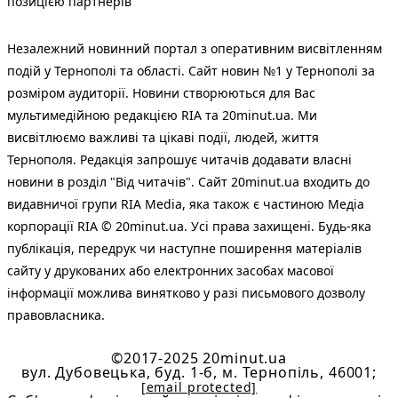
позицією партнерів
Незалежний новинний портал з оперативним висвітленням
подій у Тернополі та області. Сайт новин №1 у Тернополі за
розміром аудиторії. Новини створюються для Вас
мультимедійною редакцією RIA та 20minut.ua. Ми
висвітлюємо важливі та цікаві події, людей, життя
Тернополя. Редакція запрошує читачів додавати власні
новини в розділ "Від читачів". Сайт 20minut.ua входить до
видавничої групи RIA Media, яка також є частиною Медіа
корпорації RIA © 20minut.ua. Усі права захищені. Будь-яка
публiкацiя, передрук чи наступне поширення матеріалів
сайту у друкованих або електронних засобах масової
інформації можлива винятково у разі письмового дозволу
правовласника.
©2017-2025 20minut.ua
вул. Дубовецька, буд. 1-б, м. Тернопіль, 46001;
[email protected]