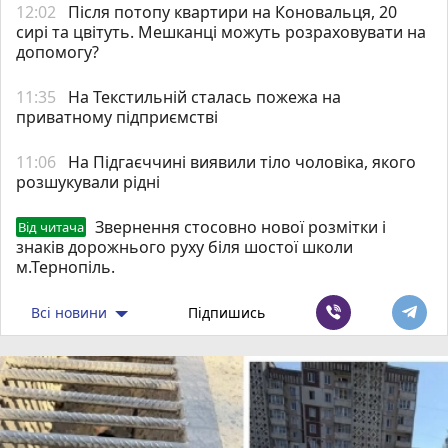
12:02
Після потопу квартири на Коновальця, 20
сирі та цвітуть. Мешканці можуть розраховувати на
допомогу?
11:35
На Текстильній сталась пожежа на
приватному підприємстві
11:06
На Підгаєччині виявили тіло чоловіка, якого
розшукували рідні
Звернення стосовно нової розмітки і
Від читача
знаків дорожнього руху біля шостої школи
м.Тернопіль.
Всі новини
Підпишись