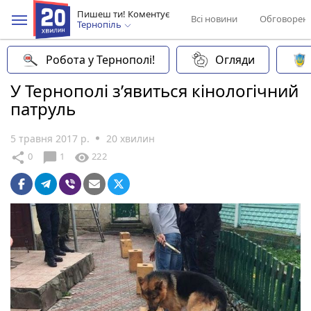
Пишеш ти! Коментує
Всі новини
Обговорен
Тернопіль
Робота у Тернополі!
Огляди
У Тернополі з’явиться кінологічний
патруль
5 травня 2017 р.
20 хвилин
chat_bubble
share
visibility
0
1
222