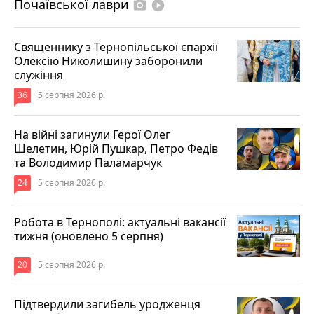
Почаївської лаври
photo_camera
play_circle_filled
Священнику з Тернопільської єпархії
Олексію Николишину заборонили
служіння
36
5 серпня 2026 р.
На війні загинули Герої Олег
Шелетин, Юрій Пушкар, Петро Федів
та Володимир Паламарчук
24
5 серпня 2026 р.
Робота в Тернополі: актуальні вакансії
тижня (оновлено 5 серпня)
20
5 серпня 2026 р.
Підтвердили загибель уродженця