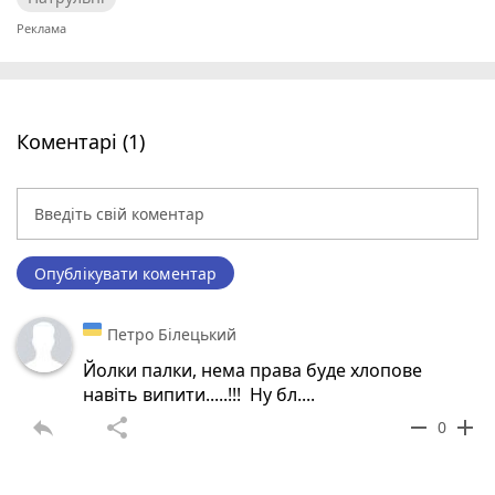
Коментарі (1)
Опублікувати коментар
Петро Білецький
Йолки палки, нема права буде хлопове
навіть випити.....!!! Ну бл....
reply
share
remove
add
0