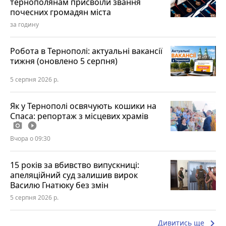
тернополянам присвоїли звання
почесних громадян міста
за годину
Робота в Тернополі: актуальні вакансії
тижня (оновлено 5 серпня)
5 серпня 2026 р.
Як у Тернополі освячують кошики на
Спаса: репортаж з місцевих храмів
photo_camera
play_circle_filled
Вчора о 09:30
15 років за вбивство випускниці:
апеляційний суд залишив вирок
Василю Гнатюку без змін
5 серпня 2026 р.
keyboard_arrow_right
Дивитись ще