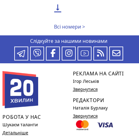

Всі номери >
Слідкуйте за нашими новинами
РЕКЛАМА НА САЙТІ
Ігор Леськів
Звернутися
РЕДАКТОРИ
Наталія Бурлаку
Звернутися
РОБОТА У НАС
Шукаєм таланти
Детальніше