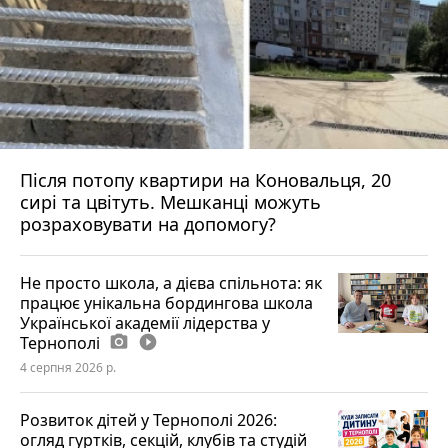
Після потопу квартири на Коновальця, 20
сирі та цвітуть. Мешканці можуть
розраховувати на допомогу?
Не просто школа, а дієва спільнота: як
працює унікальна бордингова школа
Української академії лідерства у
Тернополі
photo_camera
play_circle_filled
4 серпня 2026 р.
Розвиток дітей у Тернополі 2026:
огляд гуртків, секцій, клубів та студій