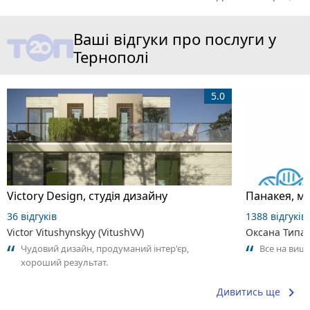
Ваші відгуки про послуги у
Тернополі
5.0
Victory Design, студія дизайну
Панакея, м
36 відгуків
1388 відгуків
Victor Vitushynskyy (VitushVV)
Оксана Типа
Чудовий дизайн, продуманий інтер'єр,
Все на вищ
хороший результат.
keyboard_arrow_right
Дивитись ще