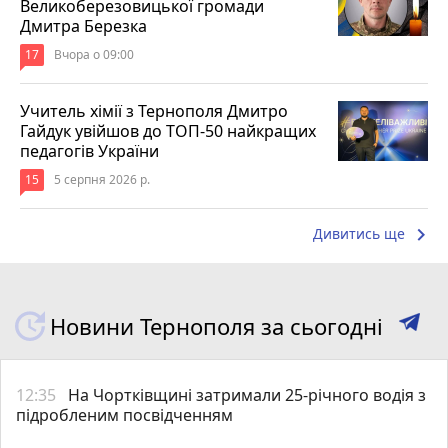
Великоберезовицької громади
Дмитра Березка
17
Вчора о 09:00
Учитель хімії з Тернополя Дмитро
Гайдук увійшов до ТОП-50 найкращих
педагогів України
15
5 серпня 2026 р.
keyboard_arrow_right
Дивитись ще
Новини Тернополя за сьогодні
12:35
На Чортківщині затримали 25-річного водія з
підробленим посвідченням