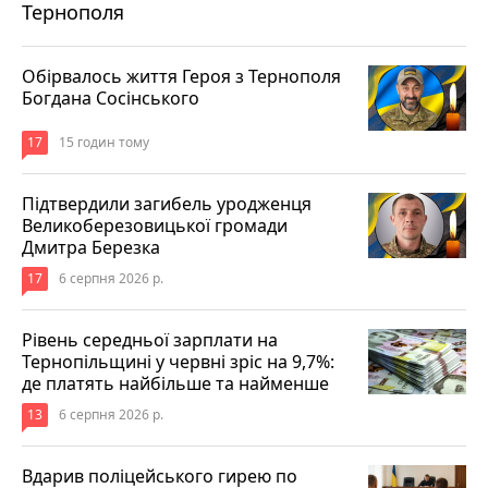
Тернополя
Обірвалось життя Героя з Тернополя
Богдана Сосінського
17
15 годин тому
Підтвердили загибель уродженця
Великоберезовицької громади
Дмитра Березка
17
6 серпня 2026 р.
Рівень середньої зарплати на
Тернопільщині у червні зріс на 9,7%:
де платять найбільше та найменше
13
6 серпня 2026 р.
Вдарив поліцейського гирею по