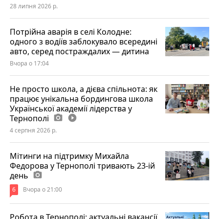
28 липня 2026 р.
Потрійна аварія в селі Колодне:
одного з водіїв заблокувало всередині
авто, серед постраждалих — дитина
Вчора о 17:04
Не просто школа, а дієва спільнота: як
працює унікальна бордингова школа
Української академії лідерства у
Тернополі
photo_camera
play_circle_filled
4 серпня 2026 р.
Мітинги на підтримку Михайла
Федорова у Тернополі тривають 23-ій
день
photo_camera
6
Вчора о 21:00
Робота в Тернополі: актуальні вакансії