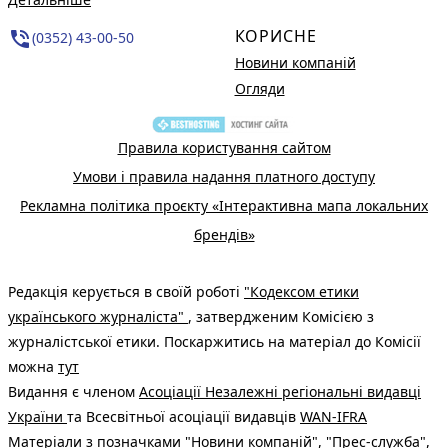
КОРИСНЕ
phone_in_talk
(0352) 43-00-50
Новини компаній
Огляди
Правила користування сайтом
Умови і правила надання платного доступу
Рекламна політика проєкту «Інтерактивна мапа локальних
брендів»
Редакція керується в своїй роботі
"Кодексом етики
українського журналіста"
, затвердженим Комісією з
журналістської етики. Поскаржитись на матеріал до Комісії
можна
тут
Видання є членом
Асоціації Незалежні регіональні видавці
України
та Всесвітньої асоціації видавців
WAN-IFRA
Матеріали з позначками "Новини компаній", "Прес-служба",