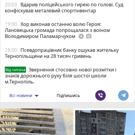
20:03
Вдарив поліцейського гирею по голові. Суд
конфіскував металевий спортінвентар
19:00
Хор виконав останню волю Героя:
Лановецька громада попрощалася з воїном
Володимиром Паламарчуком
play_circle_filled
photo_camera
18:00
Псевдопрацівник банку ошукав жительку
Тернопільщини на 28 тисяч гривень
Звернення стосовно нової розмітки і
Від читача
знаків дорожнього руху біля шостої школи
м.Тернопіль.
Всі новини
Підпишись