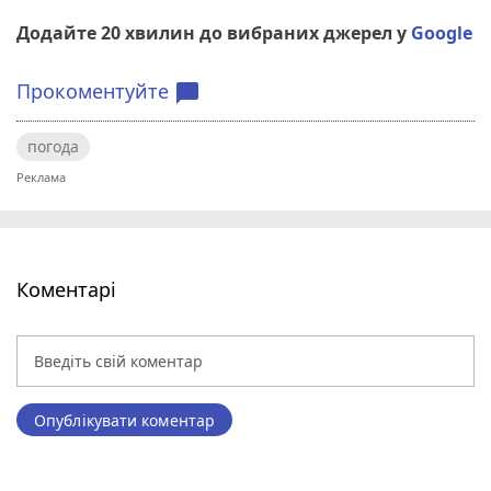
Додайте 20 хвилин до вибраних джерел у
Google
Прокоментуйте
chat_bubble
погода
Коментарі
Опублікувати коментар