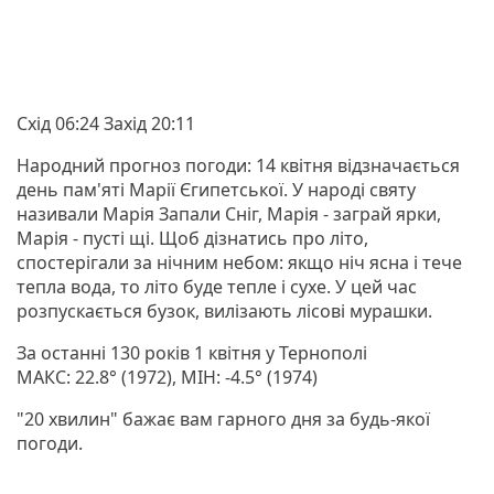
Схід 06:24 Захід 20:11
Народний прогноз погоди: 14 квітня відзначається
день пам'яті Марії Єгипетської. У народі святу
називали Марія Запали Сніг, Марія - заграй ярки,
Марія - пусті щі. Щоб дізнатись про літо,
спостерігали за нічним небом: якщо ніч ясна і тече
тепла вода, то літо буде тепле і сухе. У цей час
розпускається бузок, вилізають лісові мурашки.
За останні 130 років 1 квітня у Тернополі
МАКС: 22.8° (1972), МІН: -4.5° (1974)
"20 хвилин" бажає вам гарного дня за будь-якої
погоди.