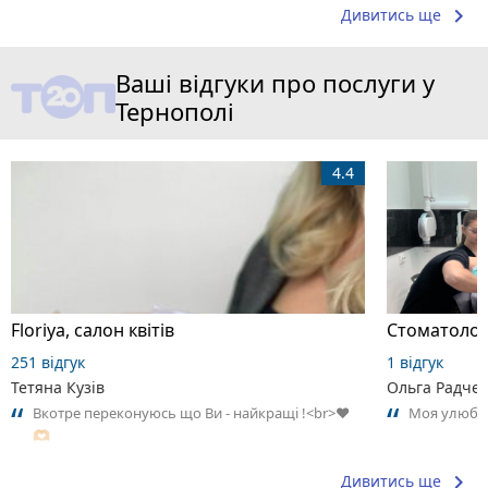
keyboard_arrow_right
Дивитись ще
Ваші відгуки про послуги у
Тернополі
4.4
Floriya, салон квітів
Стоматологі
251 відгук
1 відгук
Тетяна Кузів
Ольга Радче
Вкотре переконуюсь що Ви - найкращі !<br>♥️
Моя улюбле
🫶🏻
keyboard_arrow_right
Дивитись ще