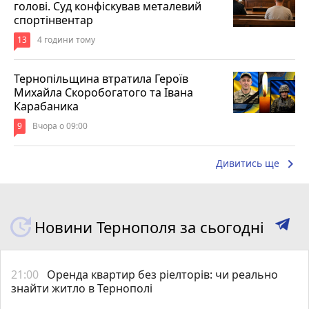
голові. Суд конфіскував металевий
спортінвентар
13
4 години тому
Тернопільщина втратила Героїв
Михайла Скоробогатого та Івана
Карабаника
9
Вчора о 09:00
keyboard_arrow_right
Дивитись ще
Новини Тернополя за сьогодні
21:00
Оренда квартир без ріелторів: чи реально
знайти житло в Тернополі