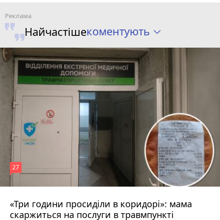
коментують
Найчастіше
27
«Три години просиділи в коридорі»: мама
11 годин тому
скаржиться на послуги в травмпункті