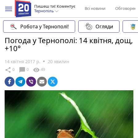
Пишеш ти! Коментує
Всі новини
Обговорен
Тернопіль
Робота у Тернополі!
Огляди
Погода у Тернополі: 14 квітня, дощ,
+10°
14 квітня 2017 р.
20 хвилин
chat_bubble
share
visibility
0
0
49