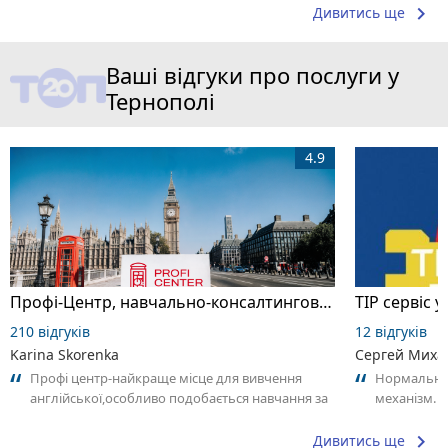
keyboard_arrow_right
Дивитись ще
Ваші відгуки про послуги у
Тернополі
4.9
Профі-Центр, навчально-консалтингова компанія
ТІР сервіс у
210 відгуків
12 відгуків
Karina Skorenka
Сергей Миха
Профі центр-найкраще місце для вивчення
Нормальний
англійської,особливо подобається навчання за
механізм. О
методом калана,викладачі дуже милі...
команду шв
keyboard_arrow_right
Дивитись ще