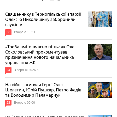
Священнику з Тернопільської єпархії
Олексію Николишину заборонили
служіння
36
Вчора о 10:53
«Треба вміти вчасно піти»: як Олег
Соколовський прокоментував
призначення нового начальника
управління ЖКГ
24
3 серпня 2026 р.
На війні загинули Герої Олег
Шелетин, Юрій Пушкар, Петро Федів
та Володимир Паламарчук
23
Вчора о 09:00