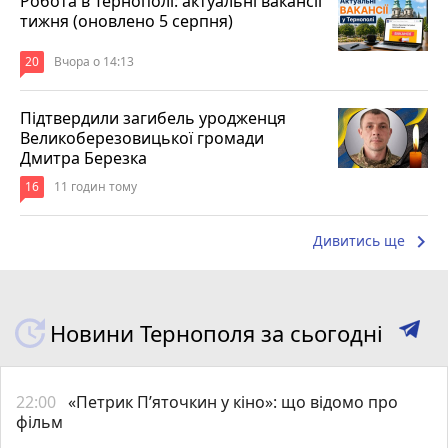
Робота в Тернополі: актуальні вакансії
тижня (оновлено 5 серпня)
20
Вчора о 14:13
Підтвердили загибель уродженця
Великоберезовицької громади
Дмитра Березка
16
11 годин тому
keyboard_arrow_right
Дивитись ще
Новини Тернополя за сьогодні
22:00
«Петрик П’яточкин у кіно»: що відомо про
фільм