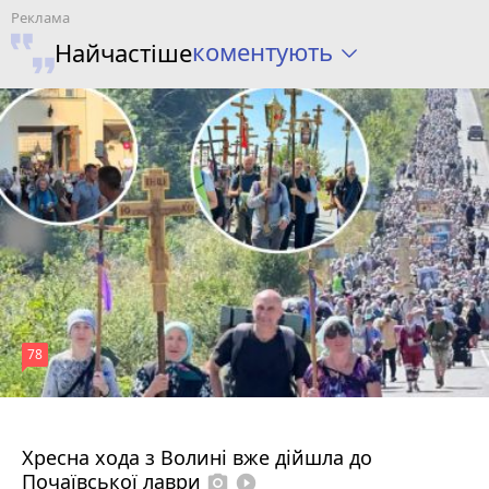
коментують
Найчастіше
78
4 серпня 2026 р.
Хресна хода з Волині вже дійшла до
Почаївської лаври
photo_camera
play_circle_filled