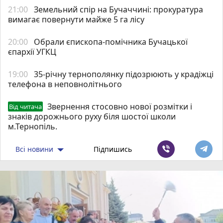
21:00
Земельний спір на Бучаччині: прокуратура
вимагає повернути майже 5 га лісу
20:00
Обрали єпископа-помічника Бучацької
єпархії УГКЦ
19:00
35-річну тернополянку підозрюють у крадіжці
телефона в неповнолітнього
Звернення стосовно нової розмітки і
Від читача
знаків дорожнього руху біля шостої школи
м.Тернопіль.
Всі новини
Підпишись