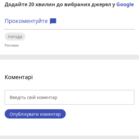
Додайте 20 хвилин до вибраних джерел у
Google
Прокоментуйте
chat_bubble
погода
Коментарі
Опублікувати коментар