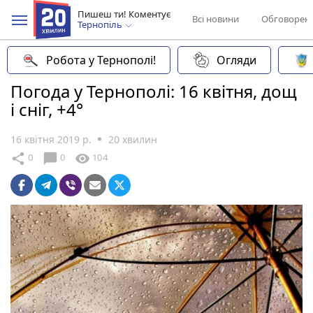
Пишеш ти! Коментує
Всі новини
Обговорен
Тернопіль
Робота у Тернополі!
Огляди
Погода у Тернополі: 16 квітня, дощ
і сніг, +4°
16 квітня 2019 р.
20 хвилин
chat_bubble
share
visibility
0
0
104