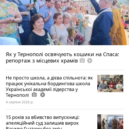
Як у Тернополі освячують кошики на Спаса:
репортаж з місцевих храмів
photo_camera
play_circle_filled
Не просто школа, а дієва спільнота: як
працює унікальна бордингова школа
Української академії лідерства у
Тернополі
photo_camera
play_circle_filled
4 серпня 2026 р.
15 років за вбивство випускниці:
апеляційний суд залишив вирок
Василю Гнатюку без змін