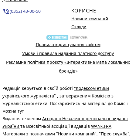
КОРИСНЕ
phone_in_talk
(0352) 43-00-50
Новини компаній
Огляди
Правила користування сайтом
Умови і правила надання платного доступу
Рекламна політика проєкту «Інтерактивна мапа локальних
брендів»
Редакція керується в своїй роботі
"Кодексом етики
українського журналіста"
, затвердженим Комісією з
журналістської етики. Поскаржитись на матеріал до Комісії
можна
тут
Видання є членом
Асоціації Незалежні регіональні видавці
України
та Всесвітньої асоціації видавців
WAN-IFRA
Матеріали з позначками "Новини компаній", "Прес-служба",