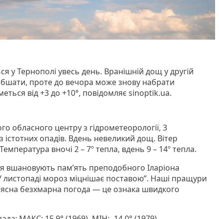
я у Тернополі увесь день. Вранішній дощ у другій
абшати, проте до вечора може знову набрати
ться від +3 до +10°, повідомляє sinoptik.ua.
го обласного центру з гідрометеорології, 3
з істотних опадів. Вдень невеликий дощ. Вітер
 Температура вночі 2 – 7º тепла, вдень 9 – 14º тепла.
ня вшановують пам’ять преподобного Іларіона
“У листопаді мороз міцнішає поставою”. Наші пращури
 ясна безхмарна погода — це ознака швидкого
ада: МАКС: 15.9° (1969), МІН: -14.0° (1979).