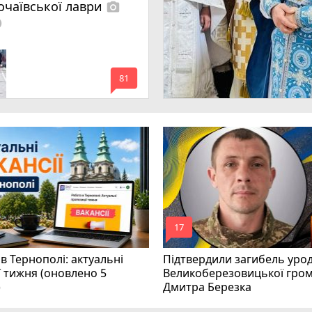
очаївської лаври
photo_camera
lled
mode_comment
81
mode_comment
17
в Тернополі: актуальні
Підтвердили загибель уро
ї тижня (оновлено 5
Великоберезовицької гро
)
Дмитра Березка