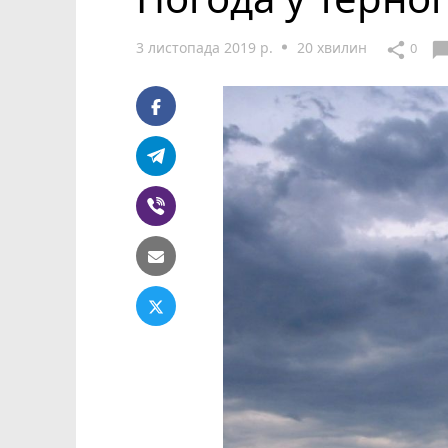
3 листопада 2019 р.
20 хвилин
chat_bub
share
0