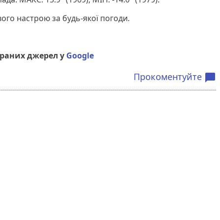
ого настрою за будь-якої погоди.
браних джерел у
Google
Прокоментуйте
chat_bubble