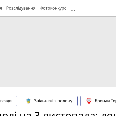
...
я
Розслідування
Фотоконкурс
гляди
Звільнені з полону
Бренди Те
олі на 3 листопада: до