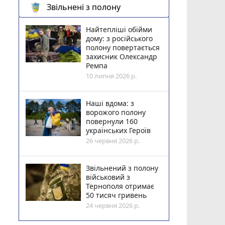
Звільнені з полону
Найтепліші обійми
дому: з російського
полону повертається
захисник Олександр
Ремпа
10 липня 2026 р.
Наші вдома: з
ворожого полону
повернули 160
українських Героїв
26 червня 2026 р.
Звільнений з полону
військовий з
Тернополя отримає
50 тисяч гривень
24 червня 2026 р.