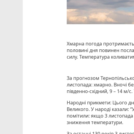
Хмарна погода протримаєтьс
половині дня повинен посл
силу. Температура коливатиме
За прогнозом Тернопільсько
листопада: хмарно. Вночі бе
південно-східний, 9 – 14 м/с.
Народні прикмети: Цього д
Великого. У народі казали: 
помітили: якщо 3 листопада
зниження температури.
За останні 130 років 3 листоп