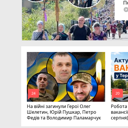
П
play_circle_fi
ля Дмитро
0
аїни
mode_comment
mode_comment
24
20
На війні загинули Герої Олег
Робота 
Шелетин, Юрій Пушкар, Петро
вакансі
Федів та Володимир Паламарчук
серпня