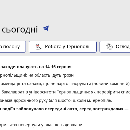
 сьогодні
 з полону
Робота у Тернополі!
Огляд
і заходи планують на 14-16 серпня
нопільщині: на область ідуть грози
омендації та ознаки, що не варто ігнорувати (новини компаній)
а бакалаврат в університети Тернопільщини: як перевірити спи
 знаків дорожнього руху біля шостої школи м.Тернопіль.
 з водіїв заблокувало всередині авто, серед постраждалих —
ириськах повернули у власність держави