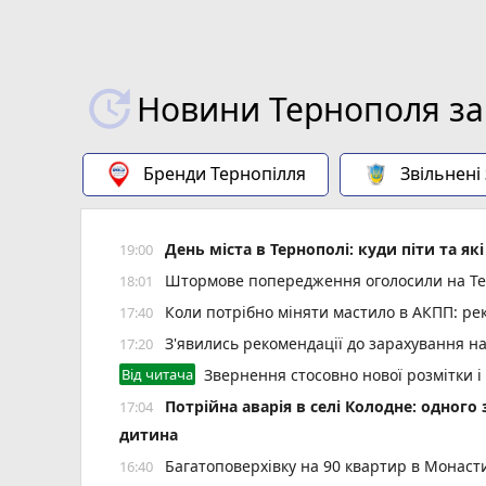
Новини Тернополя за
Бренди Тернопілля
Звільнені
День міста в Тернополі: куди піти та як
19:00
Штормове попередження оголосили на Тер
18:01
Коли потрібно міняти мастило в АКПП: рек
17:40
З'явились рекомендації до зарахування н
17:20
Від читача
Звернення стосовно нової розмітки і
Потрійна аварія в селі Колодне: одного
17:04
дитина
Багатоповерхівку на 90 квартир в Монаст
16:40