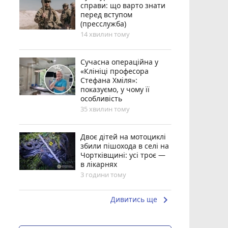
справи: що варто знати
перед вступом
(пресслужба)
14 хвилин тому
Сучасна операційна у
«Клініці професора
Стефана Хміля»:
показуємо, у чому її
особливість
35 хвилин тому
Двоє дітей на мотоциклі
збили пішохода в селі на
Чортківщині: усі троє —
в лікарнях
3 години тому
keyboard_arrow_right
Дивитись ще