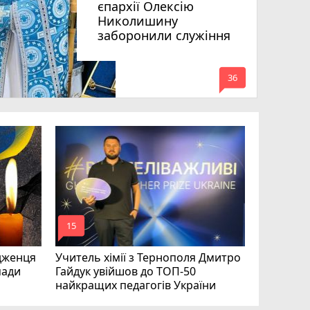
єпархії Олексію
Николишину
заборонили служіння
mode_comment
36
На війні 
Шелетин,
Федів та
mode_comment
mode_comment
15
24
дженця
Учитель хімії з Тернополя Дмитро
мади
Гайдук увійшов до ТОП-50
найкращих педагогів України