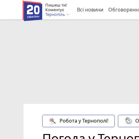
Пишеш ти!
Всі новини
Обговоренн
Коментує
Тернопіль
Робота у Тернополі!
О
Погода у Терноп