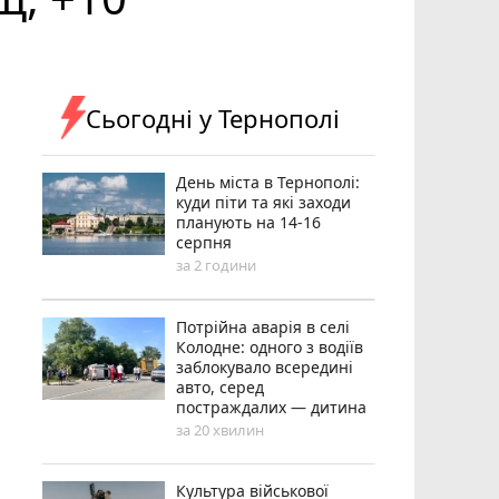
Сьогодні у Тернополі
День міста в Тернополі:
куди піти та які заходи
планують на 14-16
серпня
за 2 години
Потрійна аварія в селі
Колодне: одного з водіїв
заблокувало всередині
авто, серед
постраждалих — дитина
за 20 хвилин
Культура військової