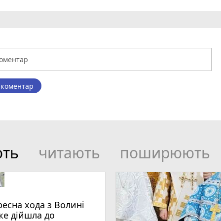
 коментар
ють
читають
поширюють
ресна хода з Волині
же дійшла до