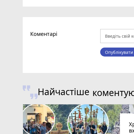
Коментарі
Опублікувати
Найчастіше
коменту
Х
в