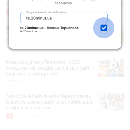
відпустили. Але з умовою…
10
3 серпня 2026 р.
Після пекельної спеки на
Тернопільщину прийдуть грози:
прогноз погоди на 5-7 серпня
4 серпня 2026 р.
Розвиток дітей у Тернополі 2026:
огляд гуртків, секцій, клубів та студій
(партнерський проєкт)
28 липня 2026 р.
Топ-15 сімейних лікарів Тернополя за
кількістю декларацій: кому найбільше
довіряють пацієнти
31
1 серпня 2026 р.