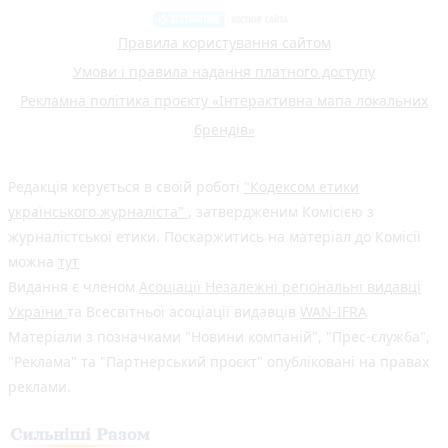
Правила користування сайтом
Умови і правила надання платного доступу
Рекламна політика проєкту «Інтерактивна мапа локальних
брендів»
Редакція керується в своїй роботі
"Кодексом етики
українського журналіста"
, затвердженим Комісією з
журналістської етики. Поскаржитись на матеріал до Комісії
можна
тут
Видання є членом
Асоціації Незалежні регіональні видавці
України
та Всесвітньої асоціації видавців
WAN-IFRA
Матеріали з позначками "Новини компаній", "Прес-служба",
"Реклама" та "Партнерський проєкт" опубліковані на правах
реклами.