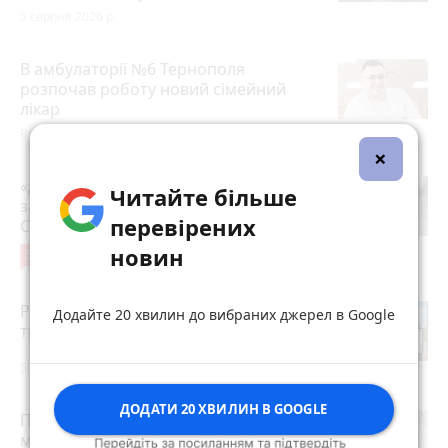
5 серпня 2026 р.
В амбулаторії №6 Тернополя
розпочав роботу новий сімейний
лікар
Вчора об 11:29
×
«Дорогу зробили, і на тому все»: чи
Читайте більше
задоволені мешканці ремонтом на
перевірених
Стуса, 2
новин
5
4 серпня 2026 р.
Робота в Тернополі: актуальні вакансії
Додайте 20 хвилин до вибраних джерел в Google
тижня (оновлено 5 серпня)
5 серпня 2026 р.
ДОДАТИ 20 ХВИЛИН В GOOGLE
Після розголосу чоловіка, якого
мобілізували з відстрочкою,