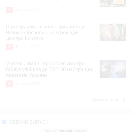
20
5 серпня 2026 р.
Підтвердили загибель уродженця
Великоберезовицької громади
Дмитра Березка
16
Вчора о 09:00
Учитель хімії з Тернополя Дмитро
Гайдук увійшов до ТОП-50 найкращих
педагогів України
15
5 серпня 2026 р.
keyboard_arrow_right
Дивитись ще
СВІЖИЙ ВИПУСК