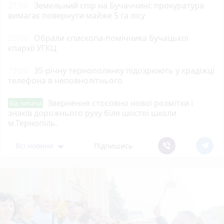
21:00
Земельний спір на Бучаччині: прокуратура
вимагає повернути майже 5 га лісу
20:00
Обрали єпископа-помічника Бучацької
єпархії УГКЦ
19:00
35-річну тернополянку підозрюють у крадіжці
телефона в неповнолітнього
Звернення стосовно нової розмітки і
Від читача
знаків дорожнього руху біля шостої школи
м.Тернопіль.
Всі новини
Підпишись