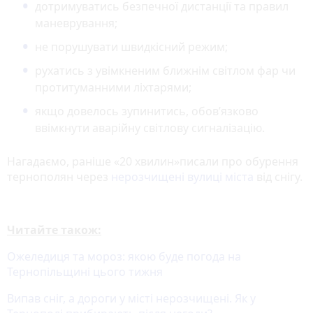
дотримуватись безпечної дистанції та правил
маневрування;
не порушувати швидкісний режим;
рухатись з увімкненим ближнім світлом фар чи
протитуманними ліхтарями;
якщо довелось зупинитись, обов’язково
ввімкнути аварійну світлову сигналізацію.
Нагадаємо, раніше «20 хвилин»писали про обурення
тернополян через
нерозчищені вулиці міста
від снігу.
Читайте також:
Ожеледиця та мороз: якою буде погода на
Тернопільщині цього тижня
Випав сніг, а дороги у місті нерозчищені. Як у