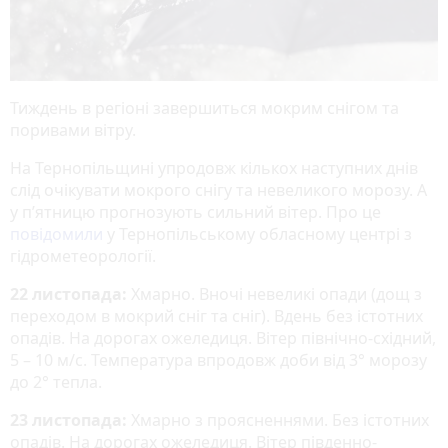
Тиждень в регіоні завершиться мокрим снігом та
поривами вітру.
На Тернопільщині упродовж кількох наступних днів
слід очікувати мокрого снігу та невеликого морозу. А
у пʼятницю прогнозують сильний вітер. Про це
повідомили
у Тернопільському обласному центрі з
гідрометеорології.
22 листопада:
Хмарно. Вночі невеликі опади (дощ з
переходом в мокрий сніг та сніг). Вдень без істотних
опадів. На дорогах ожеледиця. Вітер північно-східний,
5 – 10 м/с. Температура впродовж доби від 3° морозу
до 2° тепла.
23 листопада:
Хмарно з проясненнями. Без істотних
опадів. На дорогах ожеледиця. Вітер південно-