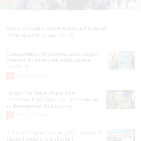
4 серпня 2026 р.
Хресна хода з Волині вже дійшла до
Почаївської лаври
photo_camera
play_circle_filled
Священнику з Тернопільської єпархії
Олексію Николишину заборонили
служіння
36
5 серпня 2026 р.
На війні загинули Герої Олег
Шелетин, Юрій Пушкар, Петро Федів
та Володимир Паламарчук
23
5 серпня 2026 р.
Робота в Тернополі: актуальні вакансії
тижня (оновлено 5 серпня)