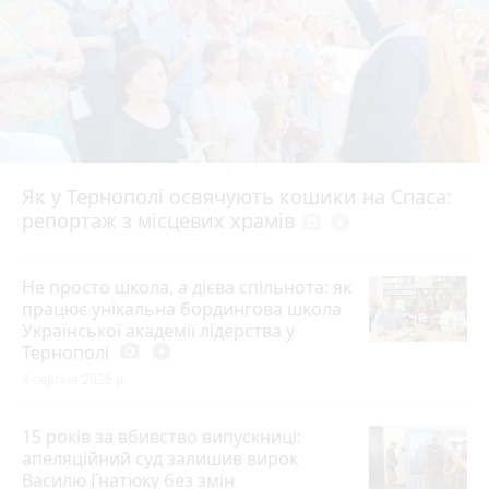
Як у Тернополі освячують кошики на Спаса:
репортаж з місцевих храмів
photo_camera
play_circle_filled
Не просто школа, а дієва спільнота: як
працює унікальна бордингова школа
Української академії лідерства у
Тернополі
photo_camera
play_circle_filled
4 серпня 2026 р.
15 років за вбивство випускниці:
апеляційний суд залишив вирок
Василю Гнатюку без змін