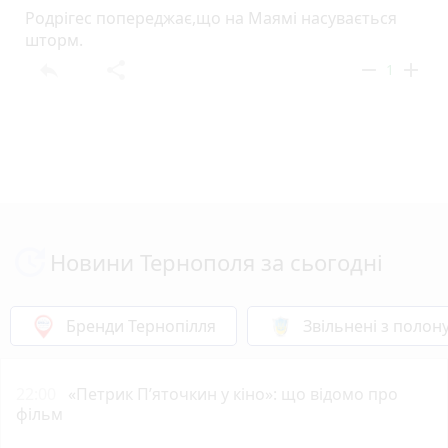
Родрігес попереджає,що на Маямі насувається
шторм.
reply
share
remove
add
1
Новини Тернополя за сьогодні
Бренди Тернопілля
Звільнені з полон
22:00
«Петрик П’яточкин у кіно»: що відомо про
фільм