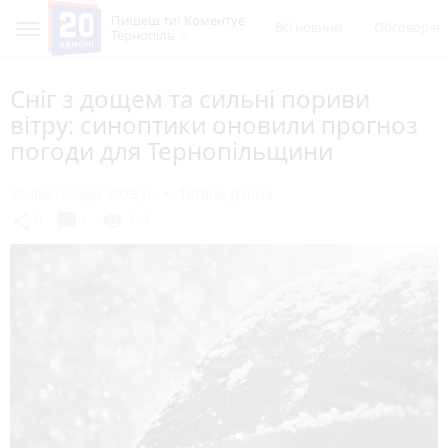
Пишеш ти! Коментує
Всі новини
Обговорен
Тернопіль
Сніг з дощем та сильні пориви
вітру: синоптики оновили прогноз
погоди для Тернопільщини
21 листопада 2023 р.
Тетяна Дзяма
chat_bubble
share
visibility
0
1
314