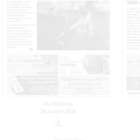
Ria №30 від
29 липня 2026
