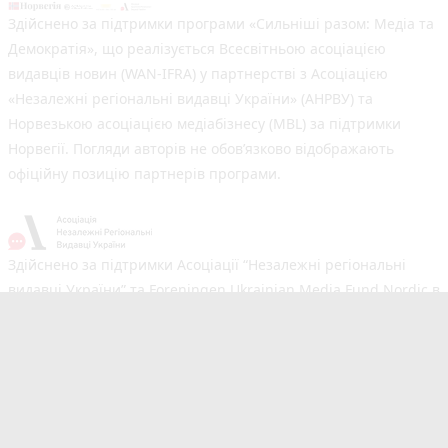
Здійснено за підтримки програми «Сильніші разом: Медіа та
Демократія», що реалізується Всесвітньою асоціацією
видавців новин (WAN-IFRA) у партнерстві з Асоціацією
«Незалежні регіональні видавці України» (АНРВУ) та
Норвезькою асоціацією медіабізнесу (MBL) за підтримки
Норвегії. Погляди авторів не обов’язково відображають
офіційну позицію партнерів програми.
Здійснено за підтримки Асоціації “Незалежні регіональні
видавці України” та Foreningen Ukrainian Media Fund Nordic в
рамках реалізації проєкту Хаб підтримки регіональних медіа.
Погляди авторів не обов'язково збігаються з офіційною
позицією партнерів
Незалежний новинний портал з оперативним висвітленням
подій у Тернополі та області. Сайт новин №1 у Тернополі за