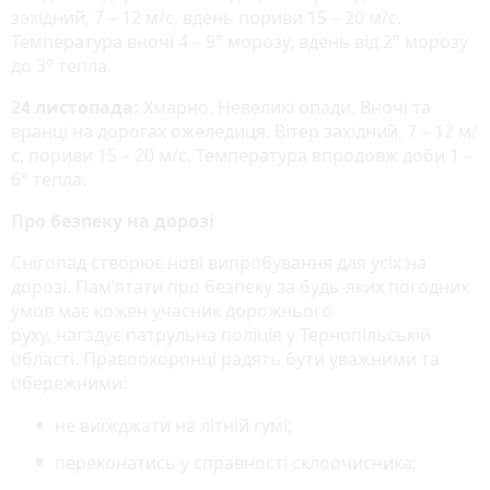
західний, 7 – 12 м/с, вдень пориви 15 – 20 м/с.
Температура вночі 4 – 9° морозу, вдень від 2° морозу
до 3° тепла.
24 листопада:
Хмарно. Невеликі опади. Вночі та
вранці на дорогах ожеледиця. Вітер західний, 7 – 12 м/
с, пориви 15 – 20 м/с. Температура впродовж доби 1 –
6° тепла.
Про безпеку на дорозі
Снігопад створює нові випробування для усіх на
дорозі. Пам’ятати про безпеку за будь-яких погодних
умов має кожен учасник дорожнього
руху,
нагадує
патрульна поліція у Тернопільській
області. Правоохоронці радять бути уважними та
обережними:
не виїжджати на літній гумі;
переконатись у справності склоочисника;