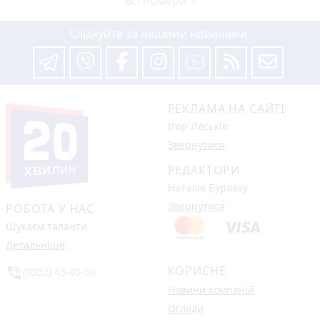
Всі номери >
Слідкуйте за нашими новинами
РЕКЛАМА НА САЙТІ
Ігор Леськів
Звернутися
РЕДАКТОРИ
Наталія Бурлаку
Звернутися
РОБОТА У НАС
Шукаєм таланти
Детальніше
КОРИСНЕ
phone_in_talk
(0352) 43-00-50
Новини компаній
Огляди