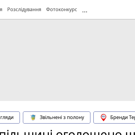
...
я
Розслідування
Фотоконкурс
гляди
Звільнені з полону
Бренди Те
опільщині оголошено 