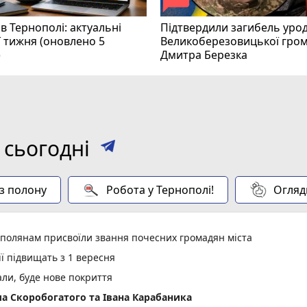
в Тернополі: актуальні
Підтвердили загибель уро
ї тижня (оновлено 5
Великоберезовицької гро
)
Дмитра Березка
 сьогодні
 з полону
Робота у Тернополі!
Огляд
ополянам присвоїли звання почесних громадян міста
ії підвищать з 1 вересня
али, буде нове покриття
а Скоробогатого та Івана Карабаника