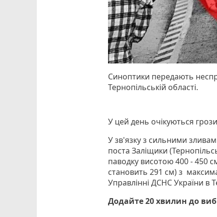
Синоптики передають неспри
Тернопільській області.
У цей день очікуються грози
У зв'язку з сильними зливам
поста Залiщики (Тернопiльс
паводку висотою 400 - 450 с
становить 291 см) з максим
Управлінні ДСНС України в Т
Додайте 20 хвилин до ви