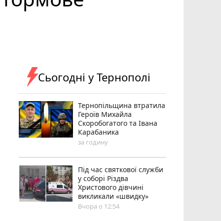
Сьогодні у Тернополі
Тернопільщина втратила
Героїв Михайла
Скоробогатого та Івана
Карабаника
за годину
Під час святкової служби
у соборі Різдва
Христового дівчині
викликали «швидку»
Вчора о 12:54