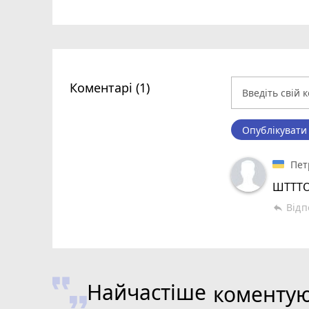
Коментарі (1)
Опублікувати
Пет
ШТТТО
Відп
reply
Найчастіше
коменту