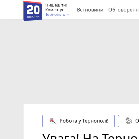
Пишеш ти!
Всі новини
Обговоренн
Коментує
Тернопіль
Робота у Тернополі!
О
Увага! На Терн