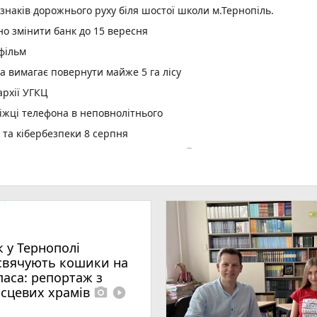
 знаків дорожнього руху біля шостої школи м.Тернопіль.
но змінити банк до 15 вересня
 фільм
а вимагає повернути майже 5 га лісу
рхії УГКЦ
іжці телефона в неповнолітнього
у та кібербезпеки 8 серпня
photo_camera
гах Тернопільщини минулого місяця
ині у червні зріс на 9,7%: де платять найбільше та найменше
ї до зарахування на бакалаврат: як перевірити та що робити д
рекорд
родження отримав медаль
к у Тернополі
 з трьома авто поблизу Кам'янок
свячують кошики на
паса: репортаж з
ри
ісцевих храмів
photo_camera
play_circle_filled
play_circle_filled
два Христового дівчині викликали «швидку»