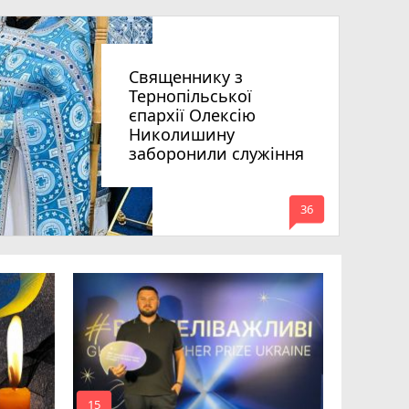
Священнику з
Тернопільської
єпархії Олексію
Николишину
заборонили служіння
mode_comment
36
На війні 
Шелетин,
Федів та
mode_comment
mode_comment
15
24