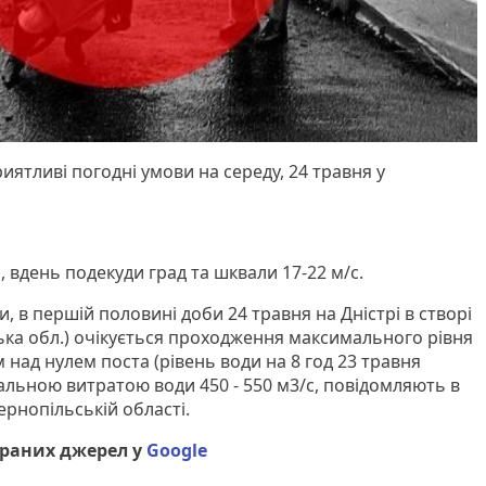
ятливі погодні умови на середу, 24 травня у
, вдень подекуди град та шквали 17-22 м/с.
и, в першiй половинi доби 24 травня на Днiстрi в створі
ька обл.) очiкується проходження максимального рівня
м над нулем поста (рiвень води на 8 год 23 травня
альною витратою води 450 - 550 м3/с, повідомляють в
ернопільській області.
браних джерел у
Google