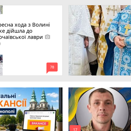
ресна хода з Волині
же дійшла до
очаївської лаври
photo_camera
lled
mode_comment
78
mode_comment
17