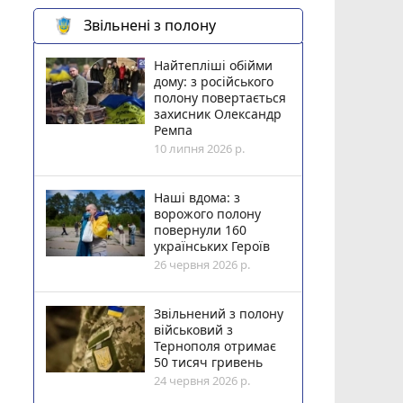
Звільнені з полону
Найтепліші обійми
дому: з російського
полону повертається
захисник Олександр
Ремпа
10 липня 2026 р.
Наші вдома: з
ворожого полону
повернули 160
українських Героїв
26 червня 2026 р.
Звільнений з полону
військовий з
Тернополя отримає
50 тисяч гривень
24 червня 2026 р.