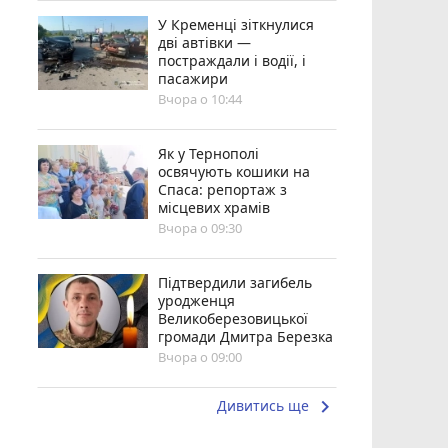
У Кременці зіткнулися
дві автівки —
постраждали і водії, і
пасажири
Вчора о 10:44
Як у Тернополі
освячують кошики на
Спаса: репортаж з
місцевих храмів
Вчора о 09:30
Підтвердили загибель
уродженця
Великоберезовицької
громади Дмитра Березка
Вчора о 09:00
keyboard_arrow_right
Дивитись ще