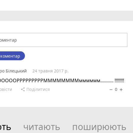
 коментар
ро Білецький
24 травня 2017 р.
ООООРРРРРРРРРММММММММмммммм........... !!!!!!!!
овісти
Поділитися
0
share
remove
add
ють
читають
поширюють