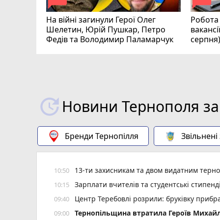
На війні загинули Герої Олег
Робота 
Шелетин, Юрій Пушкар, Петро
вакансі
Федів та Володимир Паламарчук
серпня
Новини Тернополя за
Бренди Тернопілля
Звільнені
13-ти захисникам та двом видатним терн
10:50
Зарплати вчителів та студентські стипенд
10:15
Центр Теребовлі розрили: бруківку прибр
09:40
Тернопільщина втратила Героїв Михайл
09:00