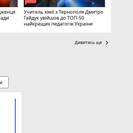
дженця
Учитель хімії з Тернополя Дмитро
мади
Гайдук увійшов до ТОП-50
найкращих педагогів України
keyboard_arrow_right
Дивитись ще
и