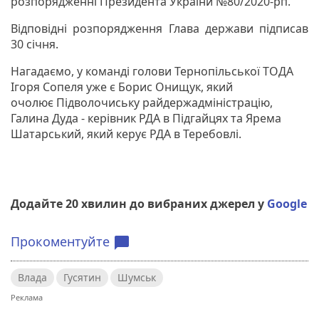
розпорядженні Президента України №80/2020-рп.
Відповідні розпорядження Глава держави підписав
30 січня.
Нагадаємо, у команді голови Тернопільської ТОДА
Ігоря Сопеля уже є Борис Онищук, який
очолює Підволочиську райдержадміністрацію,
Галина Дуда - керівник РДА в Підгайцях та Ярема
Шатарський, який керує РДА в Теребовлі.
Додайте 20 хвилин до вибраних джерел у
Google
Прокоментуйте
chat_bubble
Влада
Гусятин
Шумськ