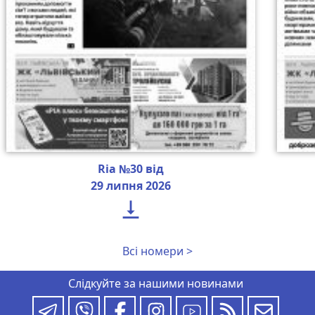
Ria №30 від
29 липня 2026

Всі номери >
Слідкуйте за нашими новинами