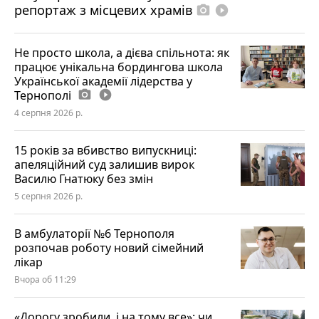
репортаж з місцевих храмів
photo_camera
play_circle_filled
Не просто школа, а дієва спільнота: як
працює унікальна бордингова школа
Української академії лідерства у
Тернополі
photo_camera
play_circle_filled
4 серпня 2026 р.
15 років за вбивство випускниці:
апеляційний суд залишив вирок
Василю Гнатюку без змін
5 серпня 2026 р.
В амбулаторії №6 Тернополя
розпочав роботу новий сімейний
лікар
Вчора об 11:29
«Дорогу зробили, і на тому все»: чи