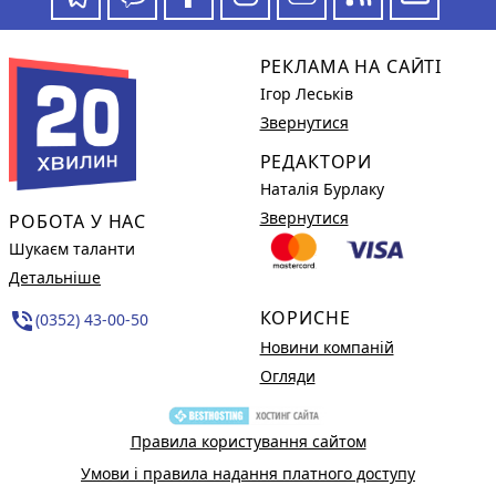
РЕКЛАМА НА САЙТІ
Ігор Леськів
Звернутися
РЕДАКТОРИ
Наталія Бурлаку
Звернутися
РОБОТА У НАС
Шукаєм таланти
Детальніше
КОРИСНЕ
phone_in_talk
(0352) 43-00-50
Новини компаній
Огляди
Правила користування сайтом
Умови і правила надання платного доступу