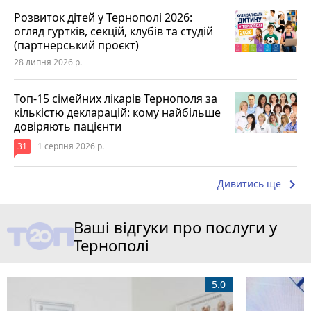
Розвиток дітей у Тернополі 2026:
огляд гуртків, секцій, клубів та студій
(партнерський проєкт)
28 липня 2026 р.
Топ-15 сімейних лікарів Тернополя за
кількістю декларацій: кому найбільше
довіряють пацієнти
31
1 серпня 2026 р.
keyboard_arrow_right
Дивитись ще
Ваші відгуки про послуги у
Тернополі
5.0