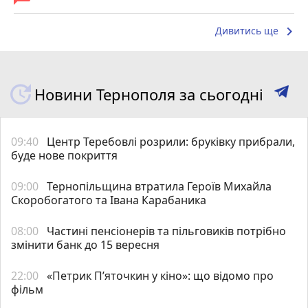
keyboard_arrow_right
Дивитись ще
Новини Тернополя за сьогодні
09:40
Центр Теребовлі розрили: бруківку прибрали,
буде нове покриття
09:00
Тернопільщина втратила Героїв Михайла
Скоробогатого та Івана Карабаника
08:00
Частині пенсіонерів та пільговиків потрібно
змінити банк до 15 вересня
22:00
«Петрик П’яточкин у кіно»: що відомо про
фільм