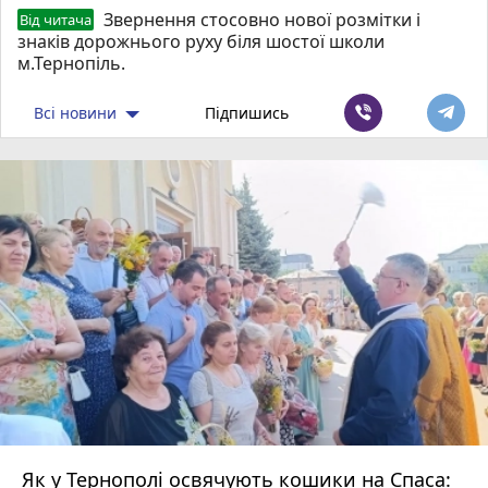
Звернення стосовно нової розмітки і
Від читача
знаків дорожнього руху біля шостої школи
м.Тернопіль.
Всі новини
Підпишись
Як у Тернополі освячують кошики на Спаса: