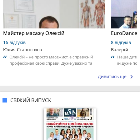
Майстер масажу Олексій
EuroDance,
16 відгуків
8 відгуків
Юлия Старостина
Валерій
Олексій – не просто масажист, а справжній
Наша дитина
професіонал своєї справи. Дуже уважно та
їй дуже под
відповідально підходить до роботи,
час від час
відчувається...
keyboard_arrow_right
Дивитись ще
СВІЖИЙ ВИПУСК