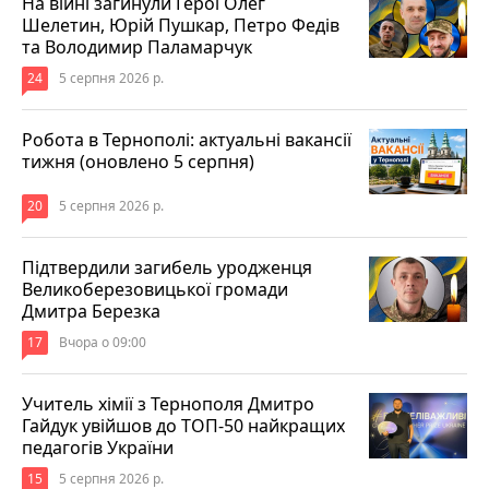
На війні загинули Герої Олег
Шелетин, Юрій Пушкар, Петро Федів
та Володимир Паламарчук
24
5 серпня 2026 р.
Робота в Тернополі: актуальні вакансії
тижня (оновлено 5 серпня)
20
5 серпня 2026 р.
Підтвердили загибель уродженця
Великоберезовицької громади
Дмитра Березка
17
Вчора о 09:00
Учитель хімії з Тернополя Дмитро
Гайдук увійшов до ТОП-50 найкращих
педагогів України
15
5 серпня 2026 р.