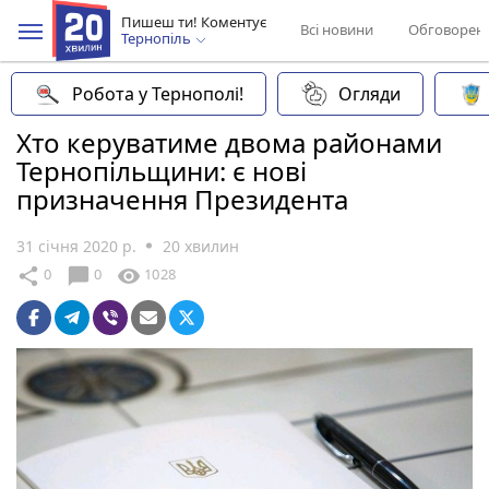
Пишеш ти! Коментує
Всі новини
Обговорен
Тернопіль
Робота у Тернополі!
Огляди
Хто керуватиме двома районами
Тернопільщини: є нові
призначення Президента
31 січня 2020 р.
20 хвилин
chat_bubble
share
visibility
0
0
1028