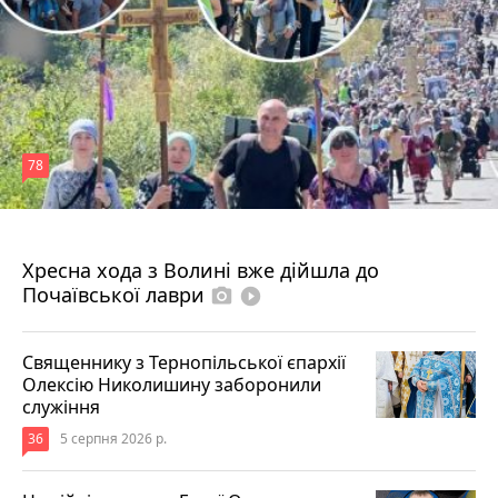
78
4 серпня 2026 р.
Хресна хода з Волині вже дійшла до
Почаївської лаври
photo_camera
play_circle_filled
Священнику з Тернопільської єпархії
Олексію Николишину заборонили
служіння
36
5 серпня 2026 р.