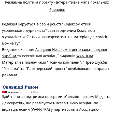
Рекламна політика проєкту «Інтерактивна мапа локальних
брендів»
Редакція керується в своїй роботі
"Кодексом етики
українського журналіста"
, затвердженим Комісією з
журналістської етики. Поскаржитись на матеріал до Комісії
можна
тут
Видання є членом
Асоціації Незалежні регіональні видавці
України
та Всесвітньої асоціації видавців
WAN-IFRA
Матеріали з позначками "Новини компаній", "Прес-служба",
"Реклама" та "Партнерський проєкт" опубліковані на правах
реклами.
Здійснено за підтримки програми «Сильніші разом: Медіа та
Демократія», що реалізується Всесвітньою асоціацією
видавців новин (WAN-IFRA) у партнерстві з Асоціацією