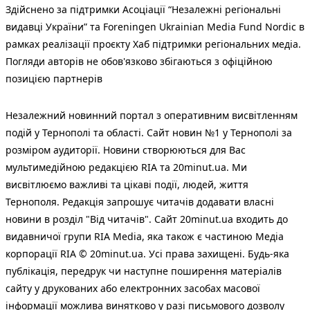
Здійснено за підтримки Асоціації “Незалежні регіональні
видавці України” та Foreningen Ukrainian Media Fund Nordic в
рамках реалізації проєкту Хаб підтримки регіональних медіа.
Погляди авторів не обов'язково збігаються з офіційною
позицією партнерів
Незалежний новинний портал з оперативним висвітленням
подій у Тернополі та області. Сайт новин №1 у Тернополі за
розміром аудиторії. Новини створюються для Вас
мультимедійною редакцією RIA та 20minut.ua. Ми
висвітлюємо важливі та цікаві події, людей, життя
Тернополя. Редакція запрошує читачів додавати власні
новини в розділ "Від читачів". Сайт 20minut.ua входить до
видавничої групи RIA Media, яка також є частиною Медіа
корпорації RIA © 20minut.ua. Усі права захищені. Будь-яка
публiкацiя, передрук чи наступне поширення матеріалів
сайту у друкованих або електронних засобах масової
інформації можлива винятково у разі письмового дозволу