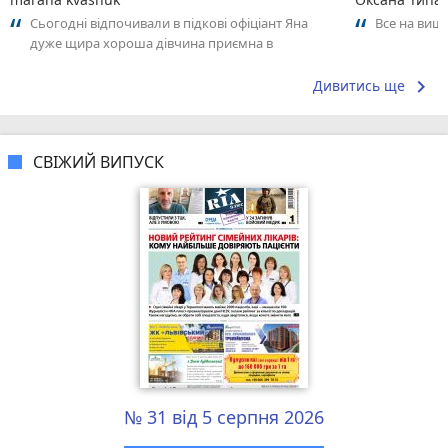
Сьогодні відпочивали в підкові офіціант Яна
Все на вищ
дуже щира хороша дівчина приємна в
спілкуванні щиро дякую вам за такий пкрсонал
keyboard_arrow_right
Дивитись ще
СВІЖИЙ ВИПУСК
№ 31 від 5 серпня 2026