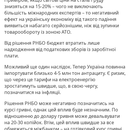
знизяться на 15-20% – чого не виключають
більшість міжнародних експертів – то негативний
ефект на українську економіку від такого падіння
виявиться набагато серйознішим, ніж від зупинки
товарообороту із зоною АТО.
Від рішення РНБО бюджет втратить лише
надходження від податкових зборів із заробітної
плати.
Можливий ще один наслідок. Тепер Україна повинна
імпортувати близько 4-5 млн тон антрациту. Є ризик,
що через це тарифи на електроенергію
зростатимуть швидше, що, в свою чергу,
позначитися на інфляції.
Рішення РНБО може негативно позначитись на
курсі гривні, однак цей вплив буде незначним. По
відношенню до долару гривня може девальвувати
на 20-30 копійок. Втім, цей вплив швидше за все
обмежиться міжбанком – на готівковий курс гривні