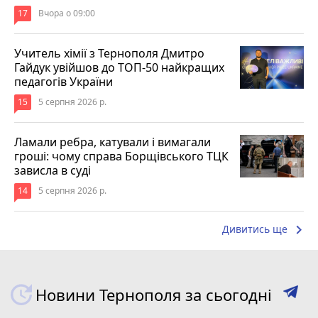
17
Вчора о 09:00
Учитель хімії з Тернополя Дмитро
Гайдук увійшов до ТОП-50 найкращих
педагогів України
15
5 серпня 2026 р.
Ламали ребра, катували і вимагали
гроші: чому справа Борщівського ТЦК
зависла в суді
14
5 серпня 2026 р.
keyboard_arrow_right
Дивитись ще
Новини Тернополя за сьогодні