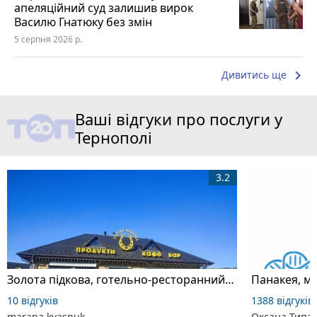
апеляційний суд залишив вирок
Василю Гнатюку без змін
5 серпня 2026 р.
keyboard_arrow_right
Дивитись ще
Ваші відгуки про послуги у
Тернополі
3.2
Золота підкова, готельно-ресторанний комплекс
Панакея, м
10 відгуків
1388 відгуків
marana kvasnuk
Оксана Типа