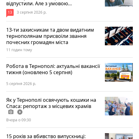
відпустили. Але з умовою…
13
3 серпня 2026 р.
13-ти захисникам та двом видатним
тернополянам присвоїли звання
почесних громадян міста
11 годин тому
Робота в Тернополі: актуальні вакансії
тижня (оновлено 5 серпня)
5 серпня 2026 р.
Як у Тернополі освячують кошики на
Спаса: репортаж з місцевих храмів
photo_camera
play_circle_filled
Вчора о 09:30
15 років за вбивство випускниці: