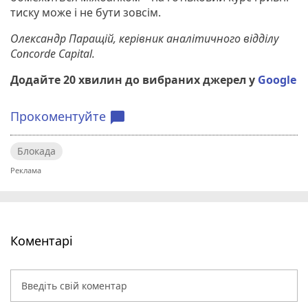
тиску може і не бути зовсім.
Олександр Паращій, керівник аналітичного відділу
Concorde Capital.
Додайте 20 хвилин до вибраних джерел у
Google
Прокоментуйте
chat_bubble
Блокада
Коментарі