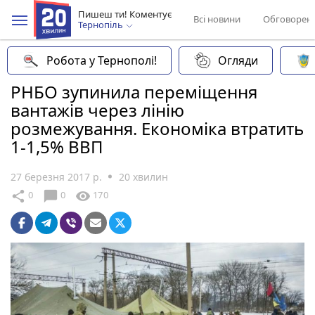
Пишеш ти! Коментує
Всі новини
Обговорен
Тернопіль
Робота у Тернополі!
Огляди
РНБО зупинила переміщення
вантажів через лінію
розмежування. Економіка втратить
1-1,5% ВВП
27 березня 2017 р.
20 хвилин
chat_bubble
share
visibility
0
0
170