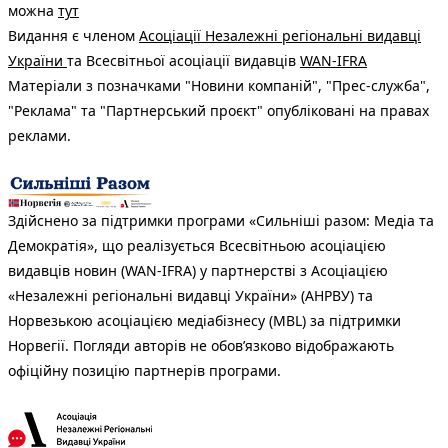
можна
тут
Видання є членом
Асоціації Незалежні регіональні видавці
України
та Всесвітньої асоціації видавців
WAN-IFRA
Матеріали з позначками "Новини компаній", "Прес-служба",
"Реклама" та "Партнерський проєкт" опубліковані на правах
реклами.
Здійснено за підтримки програми «Сильніші разом: Медіа та
Демократія», що реалізується Всесвітньою асоціацією
видавців новин (WAN-IFRA) у партнерстві з Асоціацією
«Незалежні регіональні видавці України» (АНРВУ) та
Норвезькою асоціацією медіабізнесу (MBL) за підтримки
Норвегії. Погляди авторів не обов’язково відображають
офіційну позицію партнерів програми.