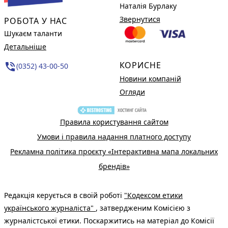
Наталія Бурлаку
Звернутися
РОБОТА У НАС
Шукаєм таланти
Детальніше
КОРИСНЕ
phone_in_talk
(0352) 43-00-50
Новини компаній
Огляди
Правила користування сайтом
Умови і правила надання платного доступу
Рекламна політика проєкту «Інтерактивна мапа локальних
брендів»
Редакція керується в своїй роботі
"Кодексом етики
українського журналіста"
, затвердженим Комісією з
журналістської етики. Поскаржитись на матеріал до Комісії