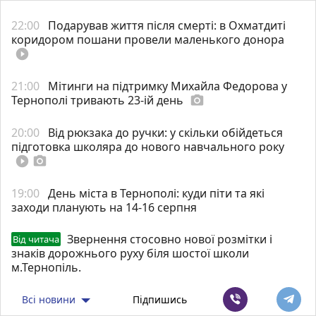
22:00
Подарував життя після смерті: в Охматдиті
коридором пошани провели маленького донора
play_circle_filled
21:00
Мітинги на підтримку Михайла Федорова у
Тернополі тривають 23-ій день
photo_camera
20:00
Від рюкзака до ручки: у скільки обійдеться
підготовка школяра до нового навчального року
play_circle_filled
photo_camera
19:00
День міста в Тернополі: куди піти та які
заходи планують на 14-16 серпня
Звернення стосовно нової розмітки і
Від читача
знаків дорожнього руху біля шостої школи
м.Тернопіль.
Всі новини
Підпишись