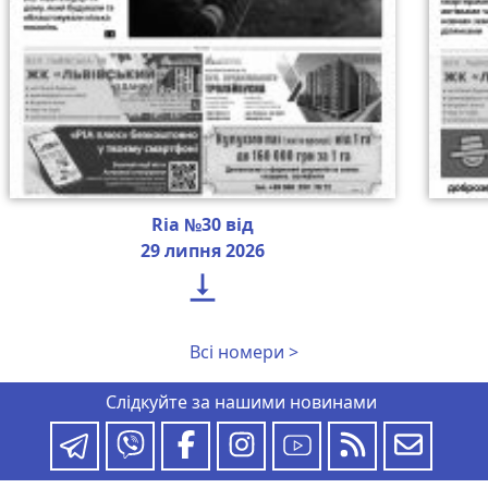
Ria №30 від
29 липня 2026

Всі номери >
Слідкуйте за нашими новинами