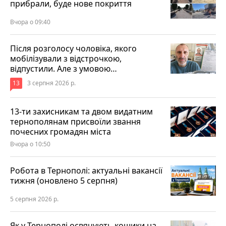
прибрали, буде нове покриття
Вчора о 09:40
Після розголосу чоловіка, якого
мобілізували з відстрочкою,
відпустили. Але з умовою…
13
3 серпня 2026 р.
13-ти захисникам та двом видатним
тернополянам присвоїли звання
почесних громадян міста
Вчора о 10:50
Робота в Тернополі: актуальні вакансії
тижня (оновлено 5 серпня)
5 серпня 2026 р.
Як у Тернополі освячують кошики на