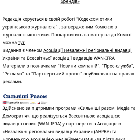
брендів»
Редакція керується в своїй роботі
"Кодексом етики
українського журналіста"
, затвердженим Комісією з
журналістської етики. Поскаржитись на матеріал до Комісії
можна
тут
Видання є членом
Асоціації Незалежні регіональні видавці
України
та Всесвітньої асоціації видавців
WAN-IFRA
Матеріали з позначками "Новини компаній", "Прес-служба",
"Реклама" та "Партнерський проєкт" опубліковані на правах
реклами.
Здійснено за підтримки програми «Сильніші разом: Медіа та
Демократія», що реалізується Всесвітньою асоціацією
видавців новин (WAN-IFRA) у партнерстві з Асоціацією
«Незалежні регіональні видавці України» (АНРВУ) та
Норвезькою асоціацією медіабізнесу (MBL) за підтримки