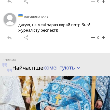
reply
share
remove
add
0
Василина Мак
дякую, це мені зараз вкрай потрібно!
журналісту респект))
reply
share
remove
add
0
коментують
Найчастіше