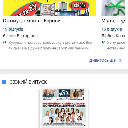
Оптімус, техніка з Європи
М'ята, студ
19 відгуків
16 відгуків
Єсенія Вікторівна
Любов Ковал
Купували пилосос, кавоварку, грильницю. Все
Хочу вислов
якісне і ціна дуже приємна ( зробили знижку).
естетичної 
Дякую. Рекомендую 100%
найтепліші
справжнє...
keyboard_arrow_right
Дивитись ще
СВІЖИЙ ВИПУСК