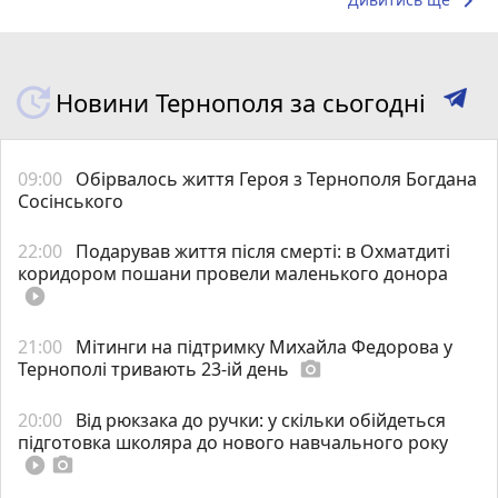
keyboard_arrow_right
Новини Тернополя за сьогодні
09:00
Обірвалось життя Героя з Тернополя Богдана
Сосінського
22:00
Подарував життя після смерті: в Охматдиті
коридором пошани провели маленького донора
play_circle_filled
21:00
Мітинги на підтримку Михайла Федорова у
Тернополі тривають 23-ій день
photo_camera
20:00
Від рюкзака до ручки: у скільки обійдеться
підготовка школяра до нового навчального року
play_circle_filled
photo_camera