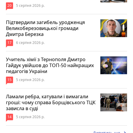
20
5 серпня 2026 р.
Підтвердили загибель уродженця
Великоберезовицької громади
Дмитра Березка
17
6 серпня 2026 р.
Учитель хімії з Тернополя Дмитро
Гайдук увійшов до ТОП-50 найкращих
педагогів України
15
5 серпня 2026 р.
Ламали ребра, катували і вимагали
гроші: чому справа Борщівського ТЦК
зависла в суді
14
5 серпня 2026 р.
Дивитись ще