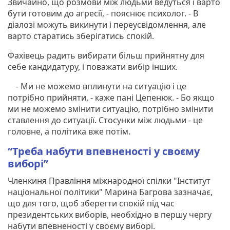
Звичайно, що розмови між людьми ведуться і варто
бути готовим до агресії, - пояснює психолог. - В
діалозі можуть викинути і переусвідомлення, але
варто старатись зберігатись спокій.
Фахівець радить вибирати більш прийнятну для
себе кандидатуру, і поважати вибір інших.
- Ми не можемо вплинути на ситуацію і це
потрібно прийняти, - каже пані Цепенюк. - Бо якщо
ми не можемо змінити ситуацію, потрібно змінити
ставлення до ситуації. Стосунки між людьми - це
головне, а політика вже потім.
“Треба набути впевненості у своєму
виборі”
Членкиня Правління міжнародної спілки "Інститут
національної політики" Марина Багрова зазначає,
що для того, щоб зберегти спокій під час
президентських виборів, необхідно в першу чергу
набути впевненості у своєму виборі.