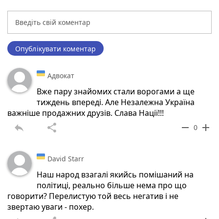
Опублікувати коментар
Адвокат
Вже пару знайомих стали ворогами а ще
тиждень впереді. Але Незалежна Україна
важніше продажних друзів. Слава Нації!!!
reply
share
remove
add
0
David Starr
Наш народ взагалі якийсь помішаний на
політиці, реально більше нема про що
говорити? Перелистую той весь негатив і не
звертаю уваги - похер.