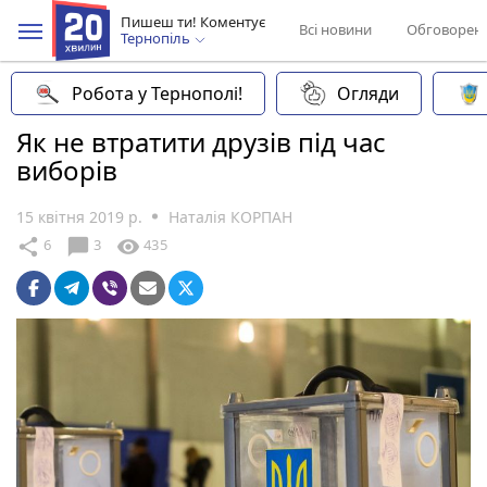
Пишеш ти! Коментує
Всі новини
Обговорен
Тернопіль
Робота у Тернополі!
Огляди
Як не втратити друзів під час
виборів
15 квітня 2019 р.
Наталія КОРПАН
chat_bubble
share
visibility
6
3
435