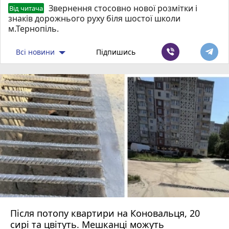
Звернення стосовно нової розмітки і
Від читача
знаків дорожнього руху біля шостої школи
м.Тернопіль.
Всі новини
Підпишись
Після потопу квартири на Коновальця, 20
сирі та цвітуть. Мешканці можуть