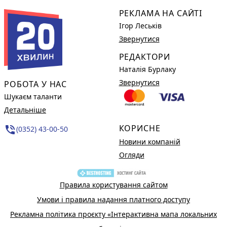
РЕКЛАМА НА САЙТІ
Ігор Леськів
Звернутися
РЕДАКТОРИ
Наталія Бурлаку
Звернутися
РОБОТА У НАС
Шукаєм таланти
Детальніше
КОРИСНЕ
phone_in_talk
(0352) 43-00-50
Новини компаній
Огляди
Правила користування сайтом
Умови і правила надання платного доступу
Рекламна політика проєкту «Інтерактивна мапа локальних