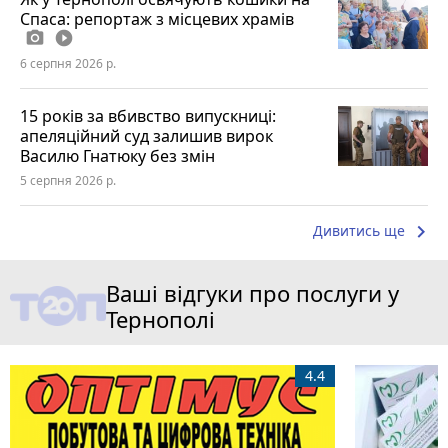
Спаса: репортаж з місцевих храмів
photo_camera
play_circle_filled
6 серпня 2026 р.
15 років за вбивство випускниці:
апеляційний суд залишив вирок
Василю Гнатюку без змін
5 серпня 2026 р.
keyboard_arrow_right
Дивитись ще
Ваші відгуки про послуги у
Тернополі
4.4