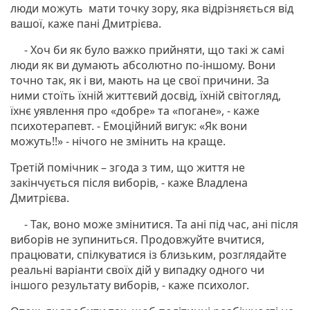
люди можуть мати точку зору, яка відрізняється від
вашої, каже пані Дмитрієва.
- Хоч би як було важко прийняти, що такі ж самі
люди як ви думають абсолютно по-іншому. Вони
точно так, як і ви, мають на це свої причини. За
ними стоїть їхній життєвий досвід, їхній світогляд,
їхнє уявлення про «добре» та «погане», - каже
психотерапевт. - Емоційний вигук: «Як вони
можуть!!» - нічого не змінить на краще.
Третій помічник – згода з тим, що життя не
закінчується після виборів, - каже Владлена
Дмитрієва.
- Так, воно може змінитися. Та ані під час, ані після
виборів не зупиниться. Продовжуйте вчитися,
працювати, спілкуватися із близьким, розглядайте
реальні варіанти своїх дій у випадку одного чи
іншого результату виборів, - каже психолог.