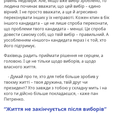
рівень недовіри. Але, якщо вже вибір зроблено, то
людина починає вважати, що цей вибір – єдино
вірний. І не просто вважати, а ще й агресивно
переконувати інших у їх неправоті. Кожен кпин в бік
іншого кандидата – це не лише спроба переконати,
що проблеми твого кандидата – менші. Це спроба
довести самому собі, що твій вибір – правильний. А
уособленням «іншого» кандидата якраз і є той, хто
його підтримує.
Фахівець радить приймати рішення не серцем, а
головою. І це не тільки щодо виборів, а щодо
власного життя.
- Думай про те, хто для тебе більше зробив у
твоєму житті – твоя дружина, твій друг чи
президент? Хто завжди з тобою у складну мить і на
кого ти дійсно більше покладаєшся, - каже пан
Петренко.
“Життя не закінчується після виборів”