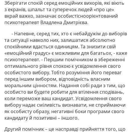
Зберігати спокій серед емоційних вихорів, які віють
з екранів, шпальт та суперечок людей «про це»
вкрай важко, зазначає особистісноорієнтований
психотерапевт Владлена Дмитрієва.
- Напевне, серед тих, хто є небайдужім до виборів
та ситуації навколо них, залишатися абсолютно
спокійними вдасться одиницям. Та знизити свій
«емоційний градус» є можливим для багатьох, - каже
психотерапевт. - Першим помічником в збереженні
оптимального рівня спокою є усвідомлення свого
особистого вибору. Тобто розуміння його переваг
перед іншим вибором, відповідність власним
моральним цінностям. Надання собі ради з тим, що
особисто ви будете робити для втілення сподівань,
коли переможе ваш кандидат. Усвідомлення свого
вибору надає сміливість визнавати, не сприймаючи
як особисту образу, негативні боки програми свого
кандидату й позитивні – іншого.
Другий помічник – це насправді прийняття того, що