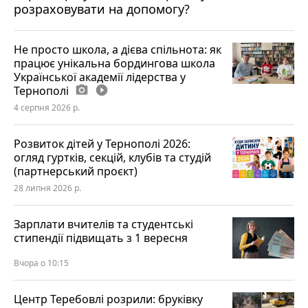
розраховувати на допомогу?
Не просто школа, а дієва спільнота: як
працює унікальна бордингова школа
Української академії лідерства у
Тернополі
photo_camera
play_circle_filled
4 серпня 2026 р.
Розвиток дітей у Тернополі 2026:
огляд гуртків, секцій, клубів та студій
(партнерський проєкт)
28 липня 2026 р.
Зарплати вчителів та студентські
стипендії підвищать з 1 вересня
Вчора о 10:15
Центр Теребовлі розрили: бруківку