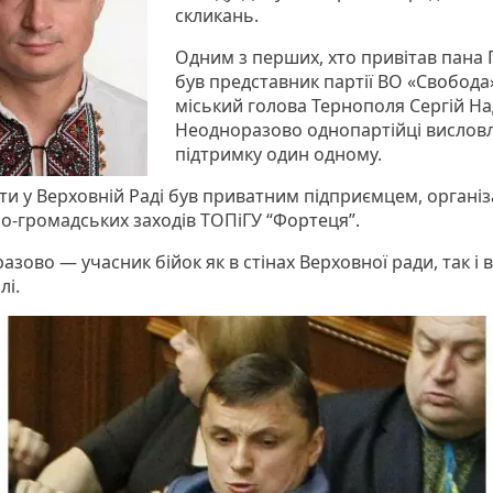
скликань.
Одним з перших, хто привітав пана 
був представник партії ВО «Свобода
міський голова Тернополя Сергій На
Неодноразово однопартійці вислов
підтримку один одному.
ти у Верховній Раді був приватним підприємцем, органі
но-громадських заходів ТОПіГУ “Фортеця”.
зово — учасник бійок як в стінах Верховної ради, так і в
лі.