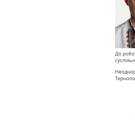
До робо
суспіль
Неоднора
Тернопо