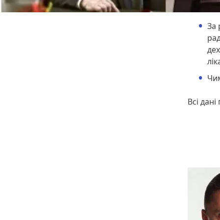
За 
рад
де
лік
Чим
Всі дані