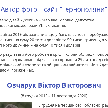
Автор фото – сайт "Тернополяни"
веро дітей. Дружина – Мар’яна Головко, депутатка
ьської міської ради VIII скликання.
ації за 2019 рік зазначив, що у його власності перебува
активи на суму 20 тисяч доларів та 50 тисяч гривень, а у
і його дружини – на суму 10 тисяч доларів.
о результати його роботи в кріслі голови облради говор
однак відзначимо, під час своєї промови 25 листопада ві
нопільський аеропорт та обіцяв ним зайнятися. Чи зійду
ділом, покаже час.
Овчарук Віктор Вікторович
(8 грудня 2015 – 11 листопада 2020)
8 грудня на першій сесії обласної ра