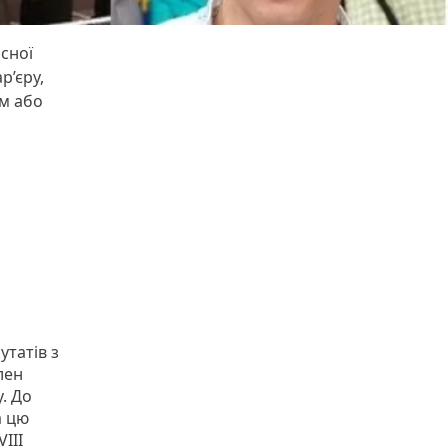
сної
р’єру,
м або
утатів з
лен
. До
а цю
VIII