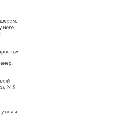
дшером,
у його
ї
рність».
ренер,
своїй
), 24,5
 у водія