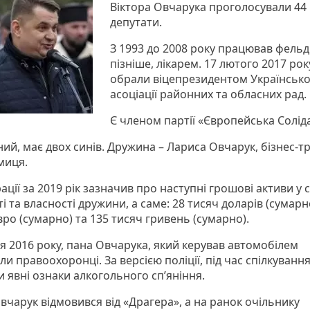
Віктора Овчарука проголосували 44
депутати.
З 1993 до 2008 року працював фель
пізніше, лікарем. 17 лютого 2017 рок
обрали віцепрезидентом Українсько
асоціації районних та обласних рад.
Є членом партії «Європейська Соліда
ий, має двох синів. Дружина – Лариса Овчарук, бізнес-т
миця.
ації за 2019 рік зазначив про наступні грошові активи у 
і та власності дружини, а саме: 28 тисяч доларів (сумарно
вро (сумарно) та 135 тисяч гривень (сумарно).
ня 2016 року, пана Овчарука, який керував автомобілем
и правоохоронці. За версією поліції, під час спілкування
 явні ознаки алкогольного сп’яніння.
вчарук відмовився від «Драгера», а на ранок очільнику