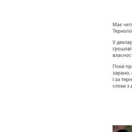
Має чет
Тернопіл
У деклар
грошові 
власност
Поки пр
зарано, 
і за тер
слова з 