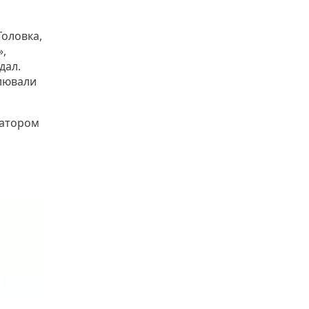
Головка,
»,
дал.
лювали
затором