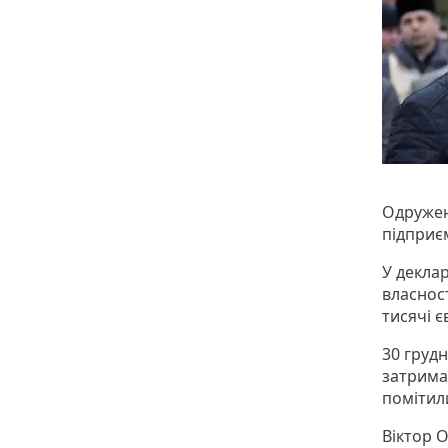
Одружен
підприє
У деклар
власност
тисячі є
30 груд
затримал
помітили
Віктор О