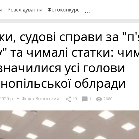
...
я
Розслідування
Фотоконкурс
ки, судові справи за "п
у" та чималі статки: чи
значилися усі голови
нопільської облради
2020 р.
Федір Восінський
chat_bubble
share
visibility
13
1
2080