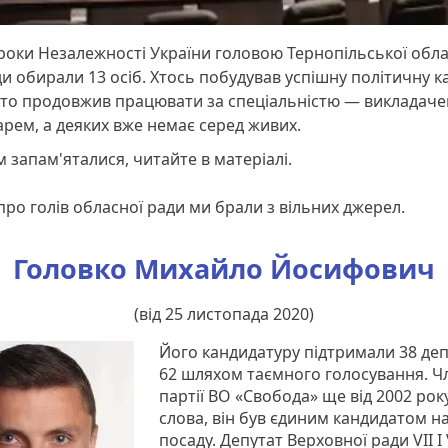
роки Незалежності України головою Тернопільської обла
и обирали 13 осіб. Хтось побудував успішну політичну ка
хто продовжив працювати за спеціальністю — викладаче
арем, а деяких вже немає серед живих.
 запам'яталися, читайте в матеріалі.
 про голів обласної ради ми брали з вільних джерел.
Головко Михайло Йосифович
(від 25 листопада 2020)
Його кандидатуру підтримали 38 деп
62 шляхом таємного голосування. Ч
партії ВО «Свобода» ще від 2002 року
слова, він був єдиним кандидатом н
посаду. Депутат Верховної ради VII I 