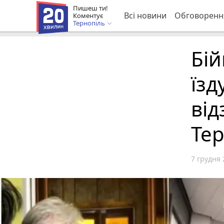
Пишеш ти!
Всі новини
Обговоренн
Коментує
Тернопіль
Бій
їзд
від
Тер
7 грудня 