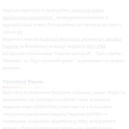
Редакція керується в своїй роботі
"Кодексом етики
українського журналіста"
, затвердженим Комісією з
журналістської етики. Поскаржитись на матеріал до Комісії
можна
тут
Видання є членом
Асоціації Незалежні регіональні видавці
України
та Всесвітньої асоціації видавців
WAN-IFRA
Матеріали з позначками "Новини компаній", "Прес-служба",
"Реклама" та "Партнерський проєкт" опубліковані на правах
реклами.
Здійснено за підтримки програми «Сильніші разом: Медіа та
Демократія», що реалізується Всесвітньою асоціацією
видавців новин (WAN-IFRA) у партнерстві з Асоціацією
«Незалежні регіональні видавці України» (АНРВУ) та
Норвезькою асоціацією медіабізнесу (MBL) за підтримки
Норвегії. Погляди авторів не обов’язково відображають