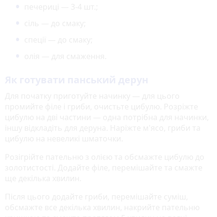
печериці — 3-4 шт.;
сіль — до смаку;
спеції — до смаку;
олія — для смаження.
Як готувати панський дерун
Для початку приготуйте начинку — для цього
промийте філе і гриби, очистьте цибулю. Розріжте
цибулю на дві частини — одна потрібна для начинки,
іншу відкладіть для деруна. Наріжте м'ясо, гриби та
цибулю на невеликі шматочки.
Розігрійте пательню з олією та обсмажте цибулю до
золотистості. Додайте філе, перемішайте та смажте
ще декілька хвилин.
Після цього додайте гриби, перемішайте суміш,
обсмажте все декілька хвилин, накрийте пательню