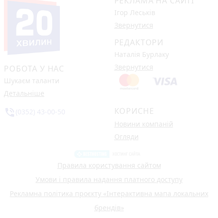
РЕКЛАМА НА САЙТІ
Ігор Леськів
Звернутися
РЕДАКТОРИ
Наталія Бурлаку
Звернутися
РОБОТА У НАС
Шукаєм таланти
Детальніше
КОРИСНЕ
phone_in_talk
(0352) 43-00-50
Новини компаній
Огляди
Правила користування сайтом
Умови і правила надання платного доступу
Рекламна політика проєкту «Інтерактивна мапа локальних
брендів»