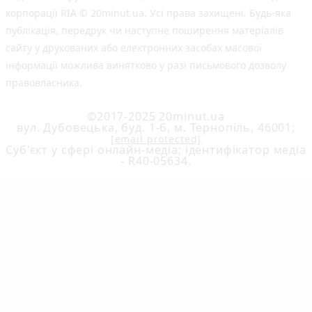
корпорації RIA © 20minut.ua. Усі права захищені. Будь-яка
публiкацiя, передрук чи наступне поширення матеріалів
сайту у друкованих або електронних засобах масової
інформації можлива винятково у разі письмового дозволу
правовласника.
©2017-2025 20minut.ua
вул. Дубовецька, буд. 1-б, м. Тернопіль, 46001;
[email protected]
Cуб'єкт у сфері онлайн-медіа; ідентифікатор медіа
- R40-05634.