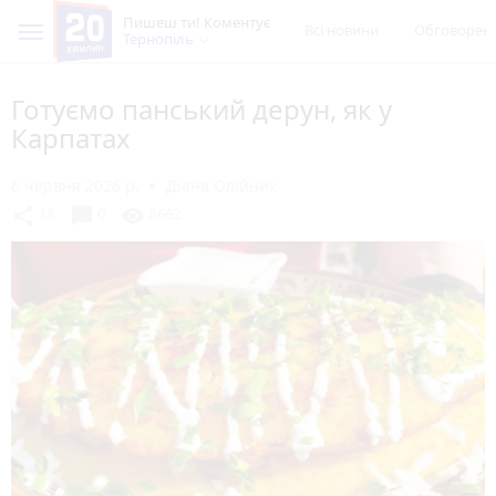
Пишеш ти! Коментує
Всі новини
Обговорен
Тернопіль
Готуємо панський дерун, як у
Карпатах
6 червня 2026 р.
Діана Олійник
chat_bubble
share
visibility
18
0
6662