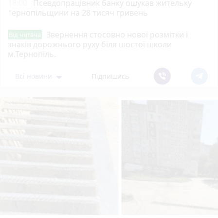
18:00
Псевдопрацівник банку ошукав жительку
Тернопільщини на 28 тисяч гривень
Звернення стосовно нової розмітки і
Від читача
знаків дорожнього руху біля шостої школи
м.Тернопіль.
Всі новини
Підпишись