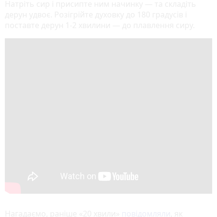
Натріть сир і присипте ним начинку — та складіть
дерун удвоє. Розігрійте духовку до 180 градусів і
поставте дерун 1-2 хвилини — до плавлення сиру.
Нагадаємо, раніше «20 хвили»
повідомляли
, як