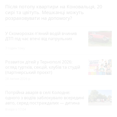
Після потопу квартири на Коновальця, 20
сирі та цвітуть. Мешканці можуть
розраховувати на допомогу?
У Скоморохах п'яний водій вчинив
ДТП під час втечі від патрульних
7 годин тому
Розвиток дітей у Тернополі 2026:
огляд гуртків, секцій, клубів та студій
(партнерський проєкт)
28 липня 2026 р.
Потрійна аварія в селі Колодне:
одного з водіїв заблокувало всередині
авто, серед постраждалих — дитина
Вчора о 17:04