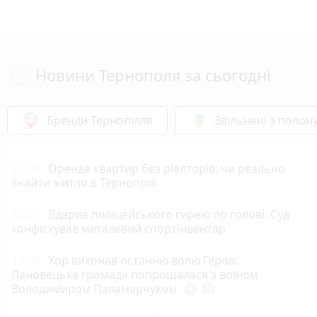
Новини Тернополя за сьогодні
Бренди Тернопілля
Звільнені з полон
21:00
Оренда квартир без ріелторів: чи реально
знайти житло в Тернополі
20:03
Вдарив поліцейського гирею по голові. Суд
конфіскував металевий спортінвентар
19:00
Хор виконав останню волю Героя:
Лановецька громада попрощалася з воїном
Володимиром Паламарчуком
play_circle_filled
photo_camera