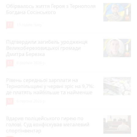
Обірвалось життя Героя з Тернополя
Богдана Сосінського
17
15 годин тому
Підтвердили загибель уродженця
Великоберезовицької громади
Дмитра Березка
17
6 серпня 2026 р.
Рівень середньої зарплати на
Тернопільщині у червні зріс на 9,7%:
де платять найбільше та найменше
13
6 серпня 2026 р.
Вдарив поліцейського гирею по
голові. Суд конфіскував металевий
спортінвентар