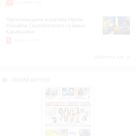
13
4 години тому
Тернопільщина втратила Героїв
Михайла Скоробогатого та Івана
Карабаника
9
Вчора о 09:00
keyboard_arrow_right
Дивитись ще
СВІЖИЙ ВИПУСК