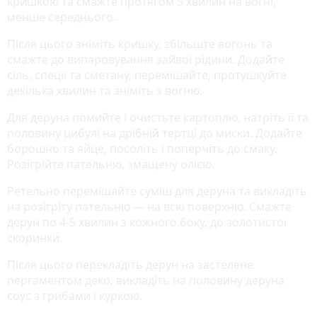
кришкою та смажте протягом 5 хвилин на вогні,
менше середнього.
Після цього зніміть кришку, збільште вогонь та
смажте до випаровування зайвої рідини. Додайте
сіль, спеції та сметану, перемішайте, протушкуйте
декілька хвилин та зніміть з вогню.
Для деруна помийте і очистьте картоплю, натріть її та
половину цибулі на дрібній тертці до миски. Додайте
борошно та яйце, посоліть і поперчіть до смаку.
Розігрійте пательню, змащену олією.
Ретельно перемішайте суміш для деруна та викладіть
на розігріту пательню — на всю поверхню. Смажте
дерун по 4-5 хвилин з кожного боку, до золотистої
скоринки.
Після цього перекладіть дерун на застелене
пергаментом деко, викладіть на половину деруна
соус з грибами і куркою.