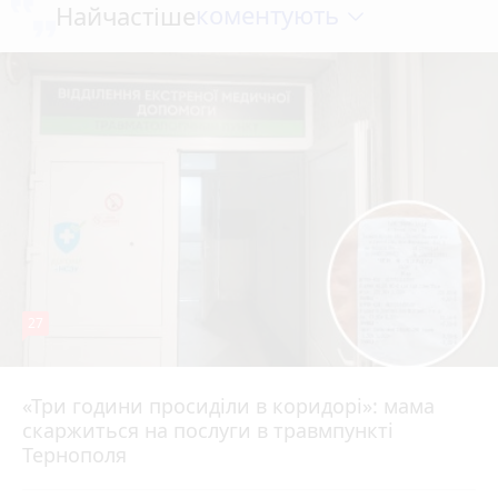
коментують
Найчастіше
27
«Три години просиділи в коридорі»: мама
11 годин тому
скаржиться на послуги в травмпункті
Тернополя