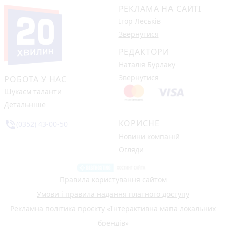
РЕКЛАМА НА САЙТІ
Ігор Леськів
Звернутися
РЕДАКТОРИ
Наталія Бурлаку
Звернутися
РОБОТА У НАС
Шукаєм таланти
Детальніше
КОРИСНЕ
phone_in_talk
(0352) 43-00-50
Новини компаній
Огляди
Правила користування сайтом
Умови і правила надання платного доступу
Рекламна політика проєкту «Інтерактивна мапа локальних
брендів»