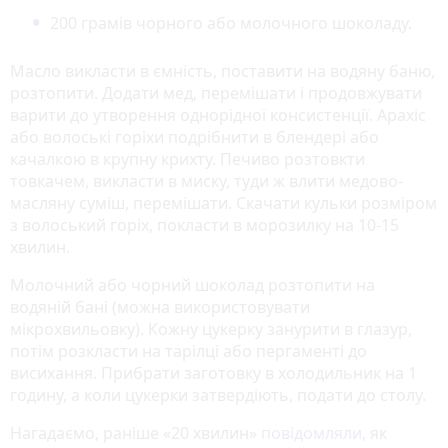
200 грамів чорного або молочного шоколаду.
Масло викласти в ємність, поставити на водяну баню,
розтопити. Додати мед, перемішати і продовжувати
варити до утворення однорідної консистенції. Арахіс
або волоські горіхи подрібнити в блендері або
качалкою в крупну крихту. Печиво розтовкти
товкачем, викласти в миску, туди ж влити медово-
масляну суміш, перемішати. Скачати кульки розміром
з волоський горіх, покласти в морозилку на 10-15
хвилин.
Молочний або чорний шоколад розтопити на
водяній бані (можна використовувати
мікрохвильовку). Кожну цукерку занурити в глазур,
потім розкласти на тарілці або пергаменті до
висихання. Прибрати заготовку в холодильник на 1
годину, а коли цукерки затвердіють, подати до столу.
Нагадаємо, раніше «20 хвилин»
повідомляли
, як