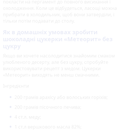
покласти на пергамент до повного висихання і
охолодження. Коли це відбудеться, ласощі можна
прибрати в холодильник, щоб вони затверділи, і
тільки потім подавати до столу.
Як в домашніх умовах зробити
шоколадні цукерки «Метеорит» без
цукру
Якщо ви хочете насолодитися знайомим смаком
улюбленого десерту, але без цукру, спробуйте
використовувати рецепт з медом. Цукерки
«Метеорит» виходять не менш смачними.
Інгредієнти
200 грамів арахісу або волоських горіхів;
200 грамів пісочного печива;
4 ст.л. меду;
1 ст.л вершкового масла 82%;