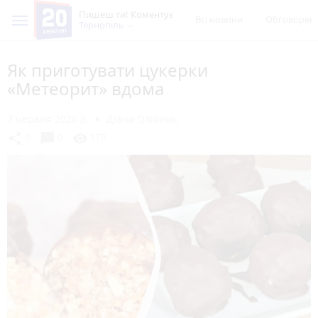
Пишеш ти! Коментує
Всі новини
Обговорен
Тернопіль
Як приготувати цукерки
«Метеорит» вдома
7 червня 2026 р.
Діана Олійник
chat_bubble
share
visibility
0
0
178