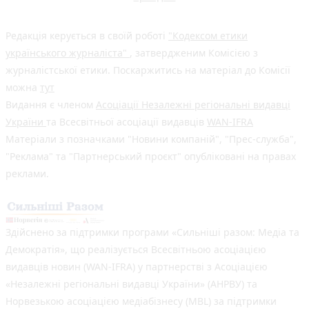
Редакція керується в своїй роботі
"Кодексом етики
українського журналіста"
, затвердженим Комісією з
журналістської етики. Поскаржитись на матеріал до Комісії
можна
тут
Видання є членом
Асоціації Незалежні регіональні видавці
України
та Всесвітньої асоціації видавців
WAN-IFRA
Матеріали з позначками "Новини компаній", "Прес-служба",
"Реклама" та "Партнерський проєкт" опубліковані на правах
реклами.
Здійснено за підтримки програми «Сильніші разом: Медіа та
Демократія», що реалізується Всесвітньою асоціацією
видавців новин (WAN-IFRA) у партнерстві з Асоціацією
«Незалежні регіональні видавці України» (АНРВУ) та
Норвезькою асоціацією медіабізнесу (MBL) за підтримки