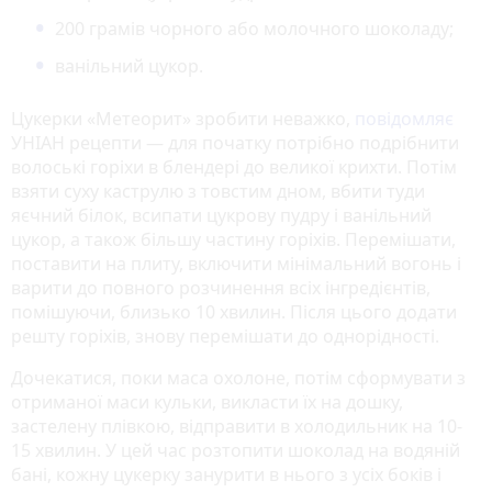
200 грамів чорного або молочного шоколаду;
ванільний цукор.
Цукерки «Метеорит» зробити неважко,
повідомляє
УНІАН рецепти — для початку потрібно подрібнити
волоські горіхи в блендері до великої крихти. Потім
взяти суху каструлю з товстим дном, вбити туди
яєчний білок, всипати цукрову пудру і ванільний
цукор, а також більшу частину горіхів. Перемішати,
поставити на плиту, включити мінімальний вогонь і
варити до повного розчинення всіх інгредієнтів,
помішуючи, близько 10 хвилин. Після цього додати
решту горіхів, знову перемішати до однорідності.
Дочекатися, поки маса охолоне, потім сформувати з
отриманої маси кульки, викласти їх на дошку,
застелену плівкою, відправити в холодильник на 10-
15 хвилин. У цей час розтопити шоколад на водяній
бані, кожну цукерку занурити в нього з усіх боків і