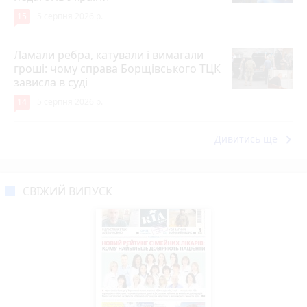
15
5 серпня 2026 р.
Ламали ребра, катували і вимагали
гроші: чому справа Борщівського ТЦК
зависла в суді
14
5 серпня 2026 р.
keyboard_arrow_right
Дивитись ще
СВІЖИЙ ВИПУСК