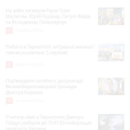
На війні загинули Герої Олег
Шелетин, Юрій Пушкар, Петро Федів
та Володимир Паламарчук
24
5 серпня 2026 р.
Робота в Тернополі: актуальні вакансії
тижня (оновлено 5 серпня)
20
5 серпня 2026 р.
Підтвердили загибель уродженця
Великоберезовицької громади
Дмитра Березка
17
6 серпня 2026 р.
Учитель хімії з Тернополя Дмитро
Гайдук увійшов до ТОП-50 найкращих
педагогів України