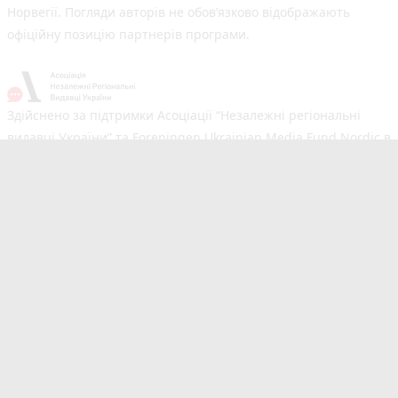
Норвегії. Погляди авторів не обов’язково відображають
офіційну позицію партнерів програми.
Здійснено за підтримки Асоціації “Незалежні регіональні
видавці України” та Foreningen Ukrainian Media Fund Nordic в
рамках реалізації проєкту Хаб підтримки регіональних медіа.
Погляди авторів не обов'язково збігаються з офіційною
позицією партнерів
Незалежний новинний портал з оперативним висвітленням
подій у Тернополі та області. Сайт новин №1 у Тернополі за
розміром аудиторії. Новини створюються для Вас
мультимедійною редакцією RIA та 20minut.ua. Ми
висвітлюємо важливі та цікаві події, людей, життя
Тернополя. Редакція запрошує читачів додавати власні
новини в розділ "Від читачів". Сайт 20minut.ua входить до