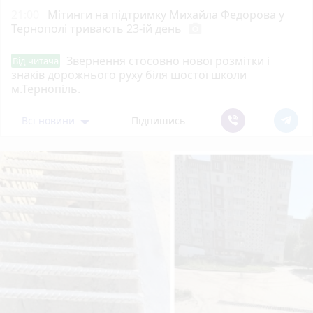
21:00
Мітинги на підтримку Михайла Федорова у
Тернополі тривають 23-ій день
photo_camera
Звернення стосовно нової розмітки і
Від читача
знаків дорожнього руху біля шостої школи
м.Тернопіль.
Всі новини
Підпишись