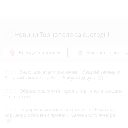
Новини Тернополя за сьогодні
Бренди Тернопілля
Звільнені з полон
09:48
Внаслідок атаки росіян на Київщині загинули
3-річний хлопчик та його бабуся і дідусь
photo_camera
09:00
Обірвалось життя Героя з Тернополя Богдана
Сосінського
22:00
Подарував життя після смерті: в Охматдиті
коридором пошани провели маленького донора
play_circle_filled