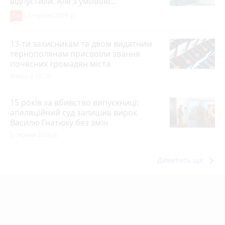
відпустили. Але з умовою…
14
3 серпня 2026 р.
13-ти захисникам та двом видатним
тернополянам присвоїли звання
почесних громадян міста
Вчора о 10:50
15 років за вбивство випускниці:
апеляційний суд залишив вирок
Василю Гнатюку без змін
5 серпня 2026 р.
keyboard_arrow_right
Дивитись ще