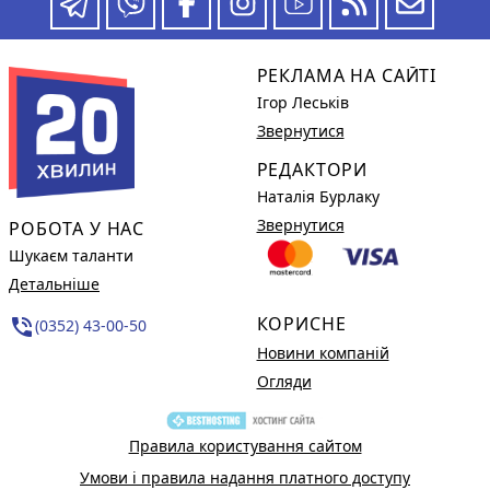
РЕКЛАМА НА САЙТІ
Ігор Леськів
Звернутися
РЕДАКТОРИ
Наталія Бурлаку
Звернутися
РОБОТА У НАС
Шукаєм таланти
Детальніше
КОРИСНЕ
phone_in_talk
(0352) 43-00-50
Новини компаній
Огляди
Правила користування сайтом
Умови і правила надання платного доступу