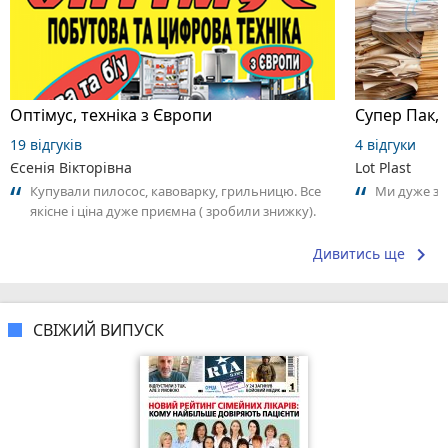
Оптімус, техніка з Європи
Супер Пак,
19 відгуків
4 відгуки
Єсенія Вікторівна
Lot Plast
Купували пилосос, кавоварку, грильницю. Все
Ми дуже за
якісне і ціна дуже приємна ( зробили знижку).
Дякую. Рекомендую 100%
keyboard_arrow_right
Дивитись ще
СВІЖИЙ ВИПУСК