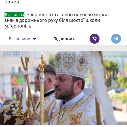
пожеж
Звернення стосовно нової розмітки і
Від читача
знаків дорожнього руху біля шостої школи
м.Тернопіль.
Всі новини
Підпишись