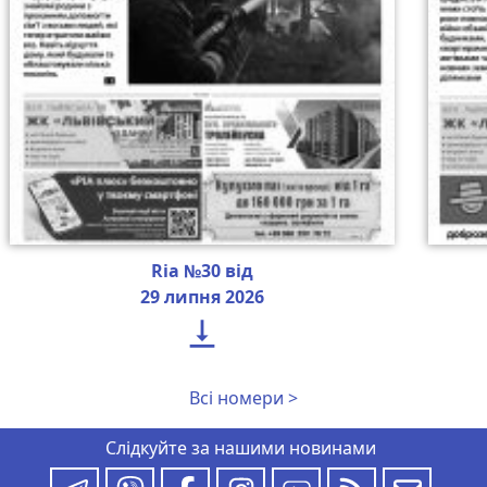
Ria №30 від
29 липня 2026

Всі номери >
Слідкуйте за нашими новинами