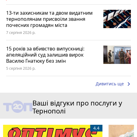
13-ти захисникам та двом видатним
тернополянам присвоїли звання
почесних громадян міста
7 серпня 2026 р.
15 років за вбивство випускниці:
апеляційний суд залишив вирок
Василю Гнатюку без змін
5 серпня 2026 р.
keyboard_arrow_right
Дивитись ще
Ваші відгуки про послуги у
Тернополі
4.4