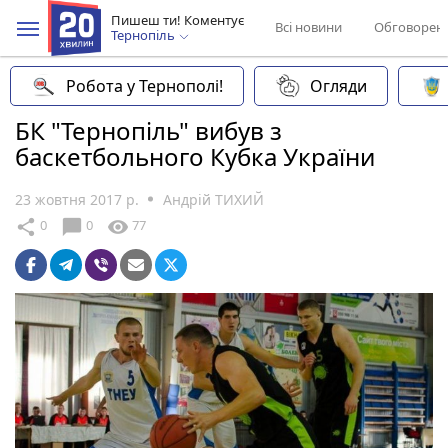
Пишеш ти! Коментує
Всі новини
Обговорен
Тернопіль
Робота у Тернополі!
Огляди
БК "Тернопіль" вибув з
баскетбольного Кубка України
23 жовтня 2017 р.
Андрій ТИХИЙ
chat_bubble
share
visibility
0
0
77