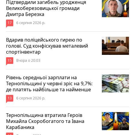
Підтвердили загибель уродженця
Великоберезовицької громади
Дмитра Березка
17
6 серпня 2026 р.
Вдарив поліцейського гирею по
голові. Суд конфіскував металевий
спортінвентар
15
Вчора о 20:03
Рівень середньої зарплати на
Тернопільщині у червні зріс на 9,7%:
де платять найбільше та найменше
13
6 серпня 2026 р.
Тернопільщина втратила Героїв
Михайла Скоробогатого та Івана
Карабаника