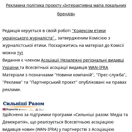
Рекламна політика проєкту «Інтерактивна мапа локальних
брендів»
Редакція керується в своїй роботі
"Кодексом етики
українського журналіста"
, затвердженим Комісією з
журналістської етики. Поскаржитись на матеріал до Комісії
можна
тут
Видання є членом
Асоціації Незалежні регіональні видавці
України
та Всесвітньої асоціації видавців
WAN-IFRA
Матеріали з позначками "Новини компаній", "Прес-служба",
"Реклама" та "Партнерський проєкт" опубліковані на правах
реклами.
Здійснено за підтримки програми «Сильніші разом: Медіа та
Демократія», що реалізується Всесвітньою асоціацією
видавців новин (WAN-IFRA) у партнерстві з Асоціацією