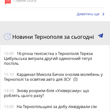
10
7 серпня 2026 р.
keyboard_arrow_right
Дивитись ще
Новини Тернополя за сьогодні
16:00
16-річна тенісистка з Тернополя Тереза
Цибульська виграла другий одиночний титул
поспіль
15:10
Кардинал Микола Бичок очолив молебень у
Тернополі та освятив авто для ЗСУ
photo_camera
14:04
Знову розрили біля «Універсаму»: що
роблять цього разу?
13:00
На Тернопільщині за добу ліквідували сім