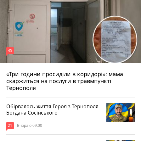
45
«Три години просиділи в коридорі»: мама
Вчора о 13:05
скаржиться на послуги в травмпункті
Тернополя
Обірвалось життя Героя з Тернополя
Богдана Сосінського
21
Вчора о 09:00