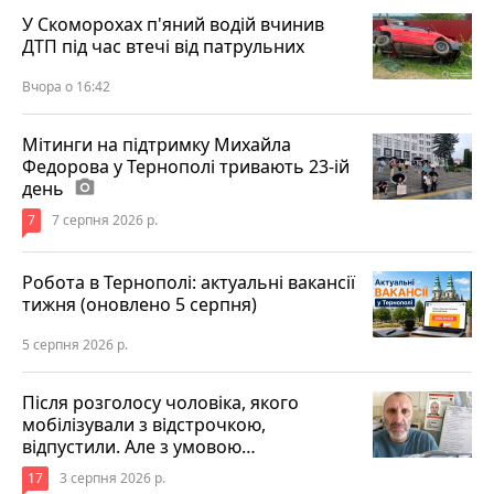
У Скоморохах п'яний водій вчинив
ДТП під час втечі від патрульних
Вчора о 16:42
Мітинги на підтримку Михайла
Федорова у Тернополі тривають 23-ій
день
photo_camera
7
7 серпня 2026 р.
Робота в Тернополі: актуальні вакансії
тижня (оновлено 5 серпня)
5 серпня 2026 р.
Після розголосу чоловіка, якого
мобілізували з відстрочкою,
відпустили. Але з умовою…
17
3 серпня 2026 р.