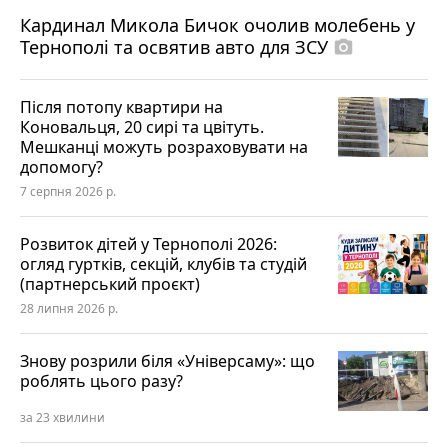
Кардинал Микола Бичок очолив молебень у
Тернополі та освятив авто для ЗСУ
photo_camera
Після потопу квартири на
Коновальця, 20 сирі та цвітуть.
Мешканці можуть розраховувати на
допомогу?
7 серпня 2026 р.
Розвиток дітей у Тернополі 2026:
огляд гуртків, секцій, клубів та студій
(партнерський проєкт)
28 липня 2026 р.
Знову розрили біля «Універсаму»: що
роблять цього разу?
за 23 хвилини