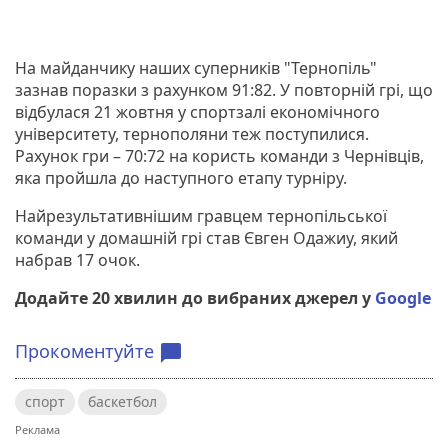
На майданчику наших суперників "Тернопіль"
зазнав поразки з рахунком 91:82. У повторній грі, що
відбулася 21 жовтня у спортзалі економічного
університету, тернополяни теж поступилися.
Рахунок гри – 70:72 на користь команди з Чернівців,
яка пройшла до наступного етапу турніру.
Найрезультативнішим гравцем тернопільської
команди у домашній грі став Євген Одажиу, який
набрав 17 очок.
Додайте 20 хвилин до вибраних джерел у
Google
Прокоментуйте
chat_bubble
спорт
баскетбол