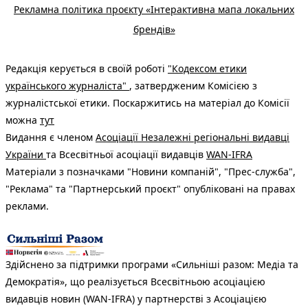
Рекламна політика проєкту «Інтерактивна мапа локальних
брендів»
Редакція керується в своїй роботі
"Кодексом етики
українського журналіста"
, затвердженим Комісією з
журналістської етики. Поскаржитись на матеріал до Комісії
можна
тут
Видання є членом
Асоціації Незалежні регіональні видавці
України
та Всесвітньої асоціації видавців
WAN-IFRA
Матеріали з позначками "Новини компаній", "Прес-служба",
"Реклама" та "Партнерський проєкт" опубліковані на правах
реклами.
Здійснено за підтримки програми «Сильніші разом: Медіа та
Демократія», що реалізується Всесвітньою асоціацією
видавців новин (WAN-IFRA) у партнерстві з Асоціацією