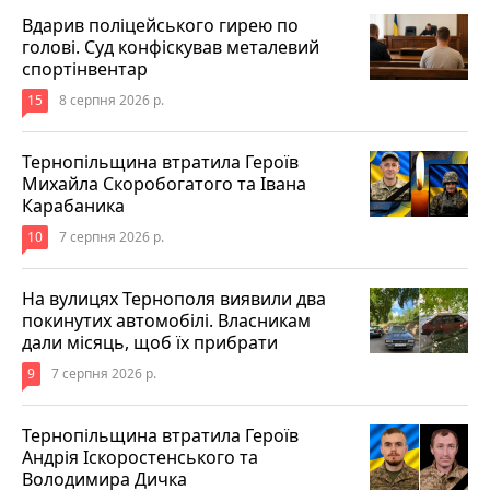
Вдарив поліцейського гирею по
голові. Суд конфіскував металевий
спортінвентар
15
8 серпня 2026 р.
Тернопільщина втратила Героїв
Михайла Скоробогатого та Івана
Карабаника
10
7 серпня 2026 р.
На вулицях Тернополя виявили два
покинутих автомобілі. Власникам
дали місяць, щоб їх прибрати
9
7 серпня 2026 р.
Тернопільщина втратила Героїв
Андрія Іскоростенського та
Володимира Дичка