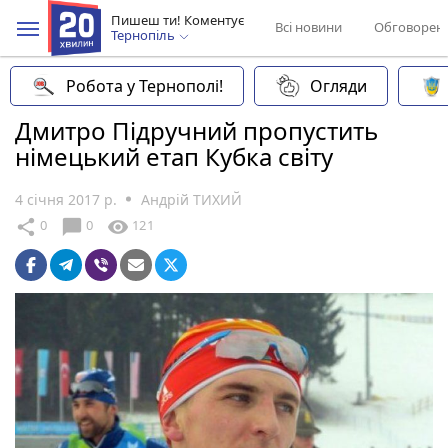
Пишеш ти! Коментує
Всі новини
Обговорен
Тернопіль
Робота у Тернополі!
Огляди
Дмитро Підручний пропустить
німецький етап Кубка світу
4 січня 2017 р.
Андрій ТИХИЙ
chat_bubble
share
visibility
0
0
121