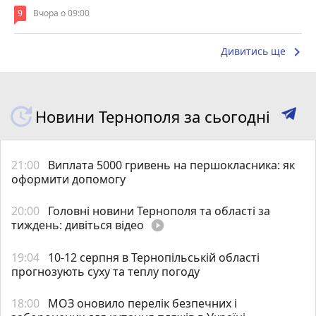
9
Вчора о 09:00
keyboard_arrow_right
Дивитись ще
Новини Тернополя за сьогодні
21:00
Виплата 5000 гривень на першокласника: як
оформити допомогу
20:00
Головні новини Тернополя та області за
тиждень: дивіться відео
play_circle_filled
19:04
10-12 серпня в Тернопільській області
прогнозують суху та теплу погоду
18:00
МОЗ оновило перелік безпечних і