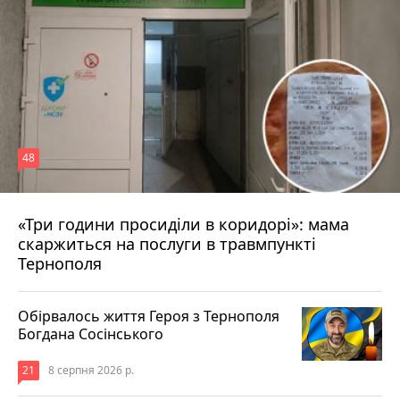
48
«Три години просиділи в коридорі»: мама
8 серпня 2026 р.
скаржиться на послуги в травмпункті
Тернополя
Обірвалось життя Героя з Тернополя
Богдана Сосінського
21
8 серпня 2026 р.