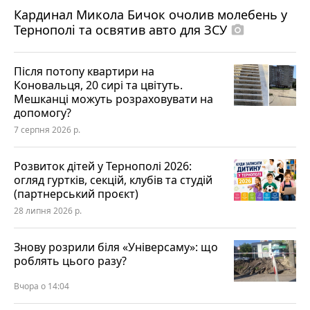
Кардинал Микола Бичок очолив молебень у
Тернополі та освятив авто для ЗСУ
photo_camera
Після потопу квартири на
Коновальця, 20 сирі та цвітуть.
Мешканці можуть розраховувати на
допомогу?
7 серпня 2026 р.
Розвиток дітей у Тернополі 2026:
огляд гуртків, секцій, клубів та студій
(партнерський проєкт)
28 липня 2026 р.
Знову розрили біля «Універсаму»: що
роблять цього разу?
Вчора о 14:04