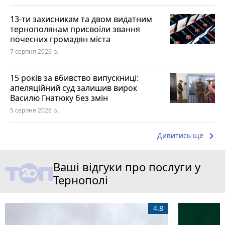
13-ти захисникам та двом видатним
тернополянам присвоїли звання
почесних громадян міста
7 серпня 2026 р.
15 років за вбивство випускниці:
апеляційний суд залишив вирок
Василю Гнатюку без змін
5 серпня 2026 р.
keyboard_arrow_right
Дивитись ще
Ваші відгуки про послуги у
Тернополі
4.8