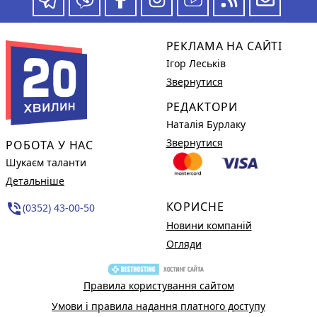
РЕКЛАМА НА САЙТІ
Ігор Леськів
Звернутися
РЕДАКТОРИ
Наталія Бурлаку
Звернутися
РОБОТА У НАС
Шукаєм таланти
Детальніше
КОРИСНЕ
phone_in_talk
(0352) 43-00-50
Новини компаній
Огляди
Правила користування сайтом
Умови і правила надання платного доступу