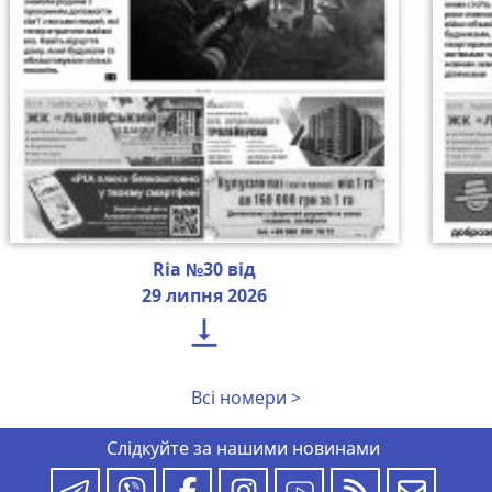
Ria №30 від
29 липня 2026

Всі номери >
Слідкуйте за нашими новинами