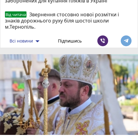
заборонених для купання пляжів в Україні
Звернення стосовно нової розмітки і
Від читача
знаків дорожнього руху біля шостої школи
м.Тернопіль.
Всі новини
Підпишись