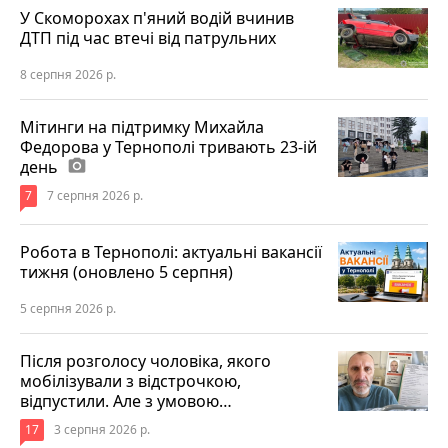
У Скоморохах п'яний водій вчинив
ДТП під час втечі від патрульних
8 серпня 2026 р.
Мітинги на підтримку Михайла
Федорова у Тернополі тривають 23-ій
день
photo_camera
7
7 серпня 2026 р.
Робота в Тернополі: актуальні вакансії
тижня (оновлено 5 серпня)
5 серпня 2026 р.
Після розголосу чоловіка, якого
мобілізували з відстрочкою,
відпустили. Але з умовою…
17
3 серпня 2026 р.