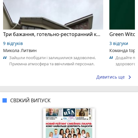
Три бажання, готельно-ресторанний комплекс
Green Witch
9 відгуків
3 відгуки
Микола Литвин
Команда top2
Зайшли пообідати і залишилися задоволені.
Додайте пер
Приємна атмосфера та ввічливий персонал.
здорового в
Замовлення принесли швидко. Страви були...
що Вам спод
keyboard_arrow_right
Дивитись ще
СВІЖИЙ ВИПУСК