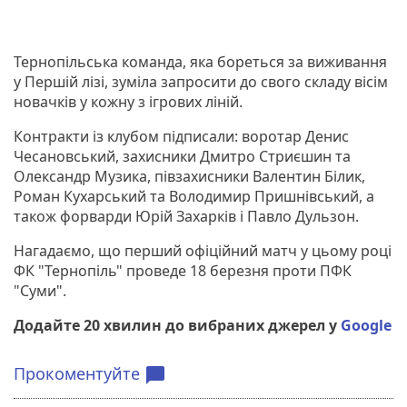
Тернопільська команда, яка бореться за виживання
у Першій лізі, зуміла запросити до свого складу вісім
новачків у кожну з ігрових ліній.
Контракти із клубом підписали: воротар Денис
Чесановський, захисники Дмитро Стриєшин та
Олександр Музика, півзахисники Валентин Білик,
Роман Кухарський та Володимир Пришнівський, а
також форварди Юрій Захарків і Павло Дульзон.
Нагадаємо, що перший офіційний матч у цьому році
ФК "Тернопіль" проведе 18 березня проти ПФК
"Суми".
Додайте 20 хвилин до вибраних джерел у
Google
Прокоментуйте
chat_bubble