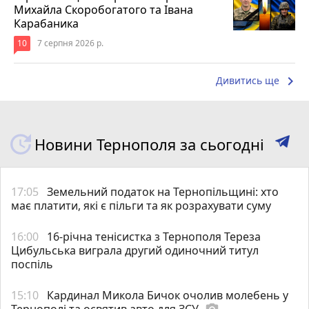
Михайла Скоробогатого та Івана
Карабаника
10
7 серпня 2026 р.
keyboard_arrow_right
Дивитись ще
Новини Тернополя за сьогодні
17:05
Земельний податок на Тернопільщині: хто
має платити, які є пільги та як розрахувати суму
16:00
16-річна тенісистка з Тернополя Тереза
Цибульська виграла другий одиночний титул
поспіль
15:10
Кардинал Микола Бичок очолив молебень у
Тернополі та освятив авто для ЗСУ