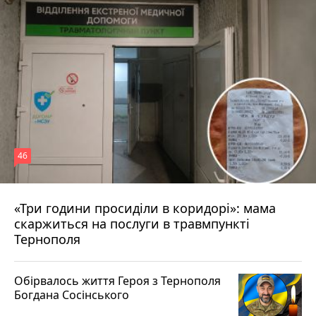
46
«Три години просиділи в коридорі»: мама
Вчора о 13:05
скаржиться на послуги в травмпункті
Тернополя
Обірвалось життя Героя з Тернополя
Богдана Сосінського