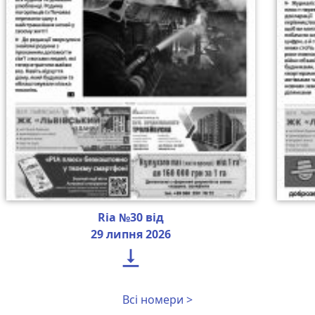
Ria №30 від
29 липня 2026

Всі номери >