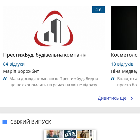
4.6
ПрестижБуд, будівельна компанія
Косметолог
84 відгуки
18 відгуків
Марія Ворожбит
Ніна Медвед
Мала досвід з компанією Престижбуд. Видно
Вітаю, в са
що не економлять на речах на які не відразу
просто бомб
звертаєш увагу. Роблять для людей....
👏.. я тепер
keyboard_arrow_right
Дивитись ще
СВІЖИЙ ВИПУСК