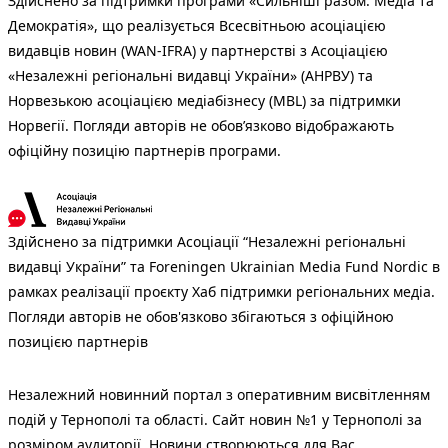
Здійснено за підтримки програми «Сильніші разом: Медіа та
Демократія», що реалізується Всесвітньою асоціацією
видавців новин (WAN-IFRA) у партнерстві з Асоціацією
«Незалежні регіональні видавці України» (АНРВУ) та
Норвезькою асоціацією медіабізнесу (MBL) за підтримки
Норвегії. Погляди авторів не обов’язково відображають
офіційну позицію партнерів програми.
Здійснено за підтримки Асоціації “Незалежні регіональні
видавці України” та Foreningen Ukrainian Media Fund Nordic в
рамках реалізації проєкту Хаб підтримки регіональних медіа.
Погляди авторів не обов'язково збігаються з офіційною
позицією партнерів
Незалежний новинний портал з оперативним висвітленням
подій у Тернополі та області. Сайт новин №1 у Тернополі за
розміром аудиторії. Новини створюються для Вас