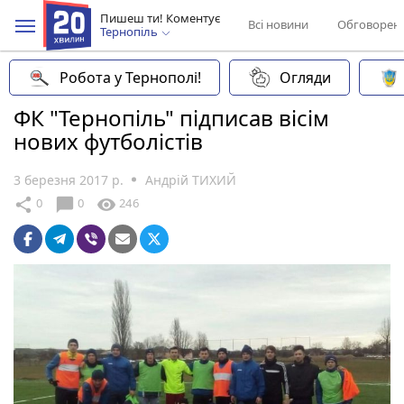
Пишеш ти! Коментує
Всі новини
Обговорен
Тернопіль
Робота у Тернополі!
Огляди
ФК "Тернопіль" підписав вісім
нових футболістів
3 березня 2017 р.
Андрій ТИХИЙ
chat_bubble
share
visibility
0
0
246