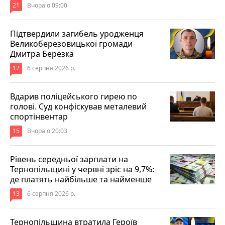
21
Вчора о 09:00
Підтвердили загибель уродженця
Великоберезовицької громади
Дмитра Березка
17
6 серпня 2026 р.
Вдарив поліцейського гирею по
голові. Суд конфіскував металевий
спортінвентар
15
Вчора о 20:03
Рівень середньої зарплати на
Тернопільщині у червні зріс на 9,7%:
де платять найбільше та найменше
13
6 серпня 2026 р.
Тернопільщина втратила Героїв