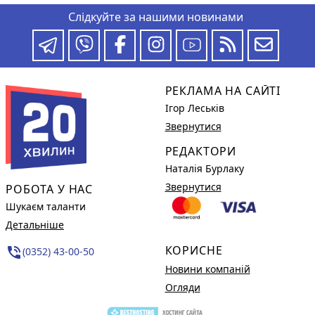
Слідкуйте за нашими новинами
РЕКЛАМА НА САЙТІ
Ігор Леськів
Звернутися
РЕДАКТОРИ
Наталія Бурлаку
Звернутися
РОБОТА У НАС
Шукаєм таланти
Детальніше
КОРИСНЕ
phone_in_talk
(0352) 43-00-50
Новини компаній
Огляди