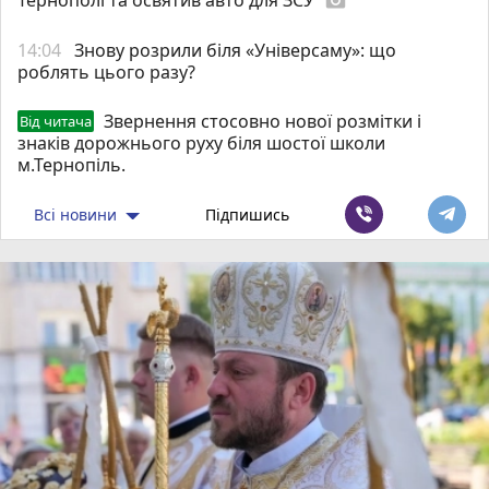
photo_camera
14:04
Знову розрили біля «Універсаму»: що
роблять цього разу?
Звернення стосовно нової розмітки і
Від читача
знаків дорожнього руху біля шостої школи
м.Тернопіль.
Всі новини
Підпишись