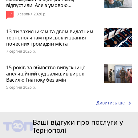
відпустили. Але з умовою…
17
3 серпня 2026 р.
13-ти захисникам та двом видатним
тернополянам присвоїли звання
почесних громадян міста
7 серпня 2026 р.
15 років за вбивство випускниці:
апеляційний суд залишив вирок
Василю Гнатюку без змін
5 серпня 2026 р.
keyboard_arrow_right
Дивитись ще
Ваші відгуки про послуги у
Тернополі