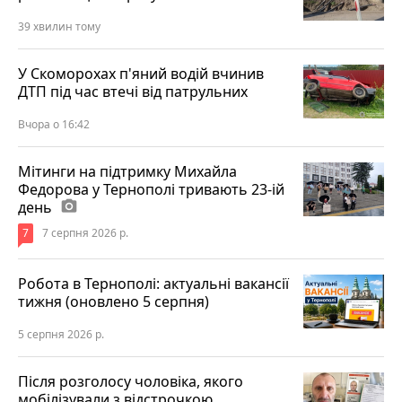
39 хвилин тому
У Скоморохах п'яний водій вчинив
ДТП під час втечі від патрульних
Вчора о 16:42
Мітинги на підтримку Михайла
Федорова у Тернополі тривають 23-ій
день
photo_camera
7
7 серпня 2026 р.
Робота в Тернополі: актуальні вакансії
тижня (оновлено 5 серпня)
5 серпня 2026 р.
Після розголосу чоловіка, якого
мобілізували з відстрочкою,