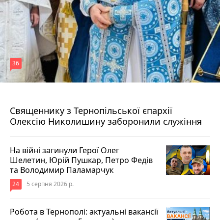
36
5 серпня 2026 р.
Священнику з Тернопільської єпархії
Олексію Николишину заборонили служіння
На війні загинули Герої Олег
Шелетин, Юрій Пушкар, Петро Федів
та Володимир Паламарчук
24
5 серпня 2026 р.
Робота в Тернополі: актуальні вакансії