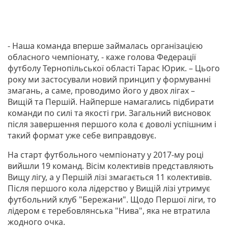
- Наша команда вперше займалась організацією
обласного чемпіонату, - каже голова Федерації
футболу Тернопільської області Тарас Юрик. – Цього
року ми застосували новий принцип у формуванні
змагань, а саме, проводимо його у двох лігах –
Вищій та Першій. Найперше намагались підбирати
команди по силі та якості гри. Загальний висновок
після завершення першого кола є доволі успішним і
такий формат уже себе виправдовує.
На старт футбольного чемпіонату у 2017-му році
вийшли 19 команд. Вісім колективів представляють
Вищу лігу, а у Першій лізі змагається 11 колективів.
Після першого кола лідерство у Вищій лізі утримує
футбольний клуб "Бережани". Щодо Першої ліги, то
лідером є теребовлянська "Нива", яка не втратила
жодного очка.