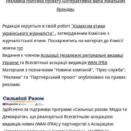
Рекламна політика проєкту «Інтерактивна мапа локальних
брендів»
Редакція керується в своїй роботі
"Кодексом етики
українського журналіста"
, затвердженим Комісією з
журналістської етики. Поскаржитись на матеріал до Комісії
можна
тут
Видання є членом
Асоціації Незалежні регіональні видавці
України
та Всесвітньої асоціації видавців
WAN-IFRA
Матеріали з позначками "Новини компаній", "Прес-служба",
"Реклама" та "Партнерський проєкт" опубліковані на правах
реклами.
Здійснено за підтримки програми «Сильніші разом: Медіа та
Демократія», що реалізується Всесвітньою асоціацією
видавців новин (WAN-IFRA) у партнерстві з Асоціацією