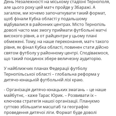
День Незалежності на міському стадіоні Тернополя,
але цього року цей матч пройде у Збаражі. А
загалом, ми хочемо започаткувати такий формат,
щоб фінали Кубка області у подальшому
відбувалися в районних центрах. Місто Тернопіль
доволі часто має змогу приймати футбольні матчі
високого рівня, а от райцентри у цьому плані
обмежені. Тому, на наше переконання, матч такого
рівня, як фінал Кубка області, повинен стати дійсно
святом футболу у районному центрі. Сподіваємося,
що такий поєдинок збере величезну аудиторію.
У найближчих планах Федерації футболу
Тернопільської області – глобальна реформа у
дитячо-юнацькій футбольній лізі краю.
- Організація дитячо-юнацьких змагань – це наше
майбутнє, - каже Тарас Юрик. – Розвивати їх –
ключова стратегія нашої організації. Плануємо
суттєво збільшити масштаб та географію
проведення дитячої ліги. Формат буде доволі