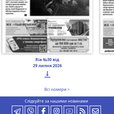
Ria №30 від
29 липня 2026

Всі номери >
Слідкуйте за нашими новинами