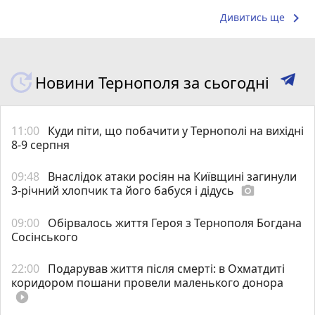
keyboard_arrow_right
Дивитись ще
Новини Тернополя за сьогодні
11:00
Куди піти, що побачити у Тернополі на вихідні
8-9 серпня
09:48
Внаслідок атаки росіян на Київщині загинули
3-річний хлопчик та його бабуся і дідусь
photo_camera
09:00
Обірвалось життя Героя з Тернополя Богдана
Сосінського
22:00
Подарував життя після смерті: в Охматдиті
коридором пошани провели маленького донора
play_circle_filled