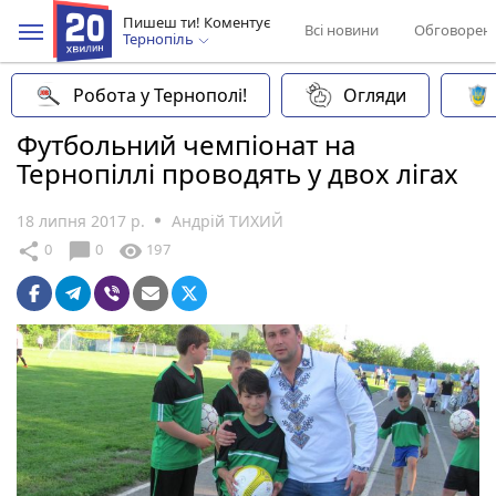
Пишеш ти! Коментує
Всі новини
Обговорен
Тернопіль
Робота у Тернополі!
Огляди
Футбольний чемпіонат на
Тернопіллі проводять у двох лігах
18 липня 2017 р.
Андрій ТИХИЙ
chat_bubble
share
visibility
0
0
197