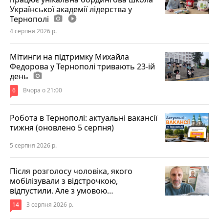
Української академії лідерства у
Тернополі
photo_camera
play_circle_filled
4 серпня 2026 р.
Мітинги на підтримку Михайла
Федорова у Тернополі тривають 23-ій
день
photo_camera
6
Вчора о 21:00
Робота в Тернополі: актуальні вакансії
тижня (оновлено 5 серпня)
5 серпня 2026 р.
Після розголосу чоловіка, якого
мобілізували з відстрочкою,
відпустили. Але з умовою…
14
3 серпня 2026 р.