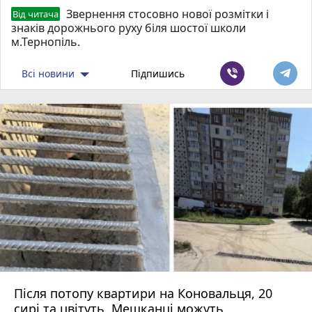
Звернення стосовно нової розмітки і
Від читача
знаків дорожнього руху біля шостої школи
м.Тернопіль.
Всі новини
Підпишись
Після потопу квартири на Коновальця, 20
сирі та цвітуть. Мешканці можуть