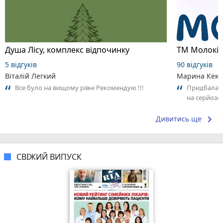
Душа Лісу, комплекс відпочинку
ТМ Молокі
5 відгуків
90 відгуків
Віталій Легкий
Марина Кек
Все було на вищому рівні Рекомендую !!!
Придбала в
на серйозне
Продукт має
keyboard_arrow_right
Дивитись ще
СВІЖИЙ ВИПУСК