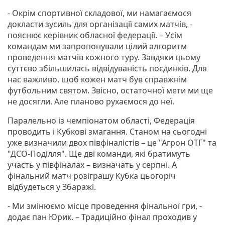
- Окрім спортивної складової, ми намагаємося
докласти зусиль для організації самих матчів, -
пояснює керівник обласної федерації. – Усім
командам ми запропонували цілий алгоритм
проведення матчів кожного туру. Завдяки цьому
суттєво збільшилась відвідуваність поєдинків. Для
нас важливо, щоб кожен матч був справжнім
футбольним святом. Звісно, остаточної мети ми ще
не досягли. Але планово рухаємося до неї.
Паралельно із чемпіонатом області, Федерація
проводить і Кубкові змагання. Станом на сьогодні
уже визначили двох півфіналістів – це "Агрон ОТГ" та
"ДСО-Поділля". Ще дві команди, які братимуть
участь у півфіналах – визначать у серпні. А
фінальний матч розіграшу Кубка цьогоріч
відбудеться у Збаражі.
- Ми змінюємо місце проведення фінальної гри, -
додає пан Юрик. – Традиційно фінал проходив у