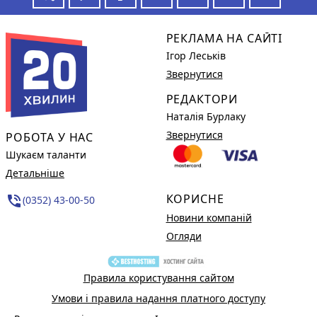
РЕКЛАМА НА САЙТІ
Ігор Леськів
Звернутися
РЕДАКТОРИ
Наталія Бурлаку
Звернутися
РОБОТА У НАС
Шукаєм таланти
Детальніше
КОРИСНЕ
phone_in_talk
(0352) 43-00-50
Новини компаній
Огляди
Правила користування сайтом
Умови і правила надання платного доступу