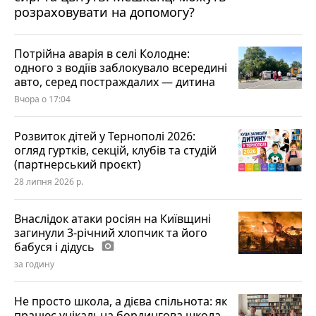
розраховувати на допомогу?
Потрійна аварія в селі Колодне:
одного з водіїв заблокувало всередині
авто, серед постраждалих — дитина
Вчора о 17:04
Розвиток дітей у Тернополі 2026:
огляд гуртків, секцій, клубів та студій
(партнерський проєкт)
28 липня 2026 р.
Внаслідок атаки росіян на Київщині
загинули 3-річний хлопчик та його
бабуся і дідусь
photo_camera
за годину
Не просто школа, а дієва спільнота: як
працює унікальна бордингова школа