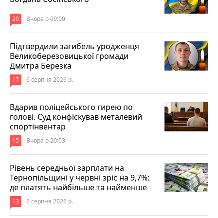
20
Вчора о 09:00
Підтвердили загибель уродженця
Великоберезовицької громади
Дмитра Березка
17
6 серпня 2026 р.
Вдарив поліцейського гирею по
голові. Суд конфіскував металевий
спортінвентар
15
Вчора о 20:03
Рівень середньої зарплати на
Тернопільщині у червні зріс на 9,7%:
де платять найбільше та найменше
13
6 серпня 2026 р.