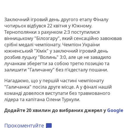
Заключний ігровий день другого етапу Фіналу
чотирьох відбувся 22 квітня у Южному.
Тернополянки з рахунком 2:3 поступилися
вінницькому "Білозгару", який сенсаційно завоював
срібні медалі чемпіонату. Чемпіон України
южненський "Хімік" у заключний ігровий день
розбив луцьку "Волинь" 3:0, але це не завадило
лучанкам зберегти за собою третю позицію та
залишити "Галичанку" без п'єдесталу пошани.
Нагадаємо, що у першій частині чемпіонату
"Галичанка" посіла друге місце. А у фіналі нашій
команді довелося виступати без травмованого
лідера та капітана Олени Туркули.
Додайте 20 хвилин до вибраних джерел у
Google
Прокоментуйте
chat_bubble