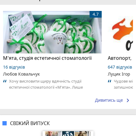
4.7
М'ята, студія естетичної стоматології
Автопорт, 
16 відгуків
647 відгуків
Любов Ковальчук
Луцик Ігор
Хочу висловити щиру вдячність студії
Чудове міс
естетичної стоматології «М'ята». Лише
затишною 
найтепліші враження! Моя історія — про
відзначити 
справжнє...
keyboard_arrow_right
Дивитись ще
СВІЖИЙ ВИПУСК