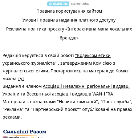
Правила користування сайтом
Умови і правила надання платного доступу
Рекламна політика проєкту «Інтерактивна мапа локальних
брендів»
Редакція керується в своїй роботі
"Кодексом етики
українського журналіста"
, затвердженим Комісією з
журналістської етики. Поскаржитись на матеріал до Комісії
можна
тут
Видання є членом
Асоціації Незалежні регіональні видавці
України
та Всесвітньої асоціації видавців
WAN-IFRA
Матеріали з позначками "Новини компаній", "Прес-служба",
"Реклама" та "Партнерський проєкт" опубліковані на правах
реклами.