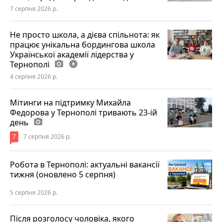
7 серпня 2026 р.
Не просто школа, а дієва спільнота: як
працює унікальна бордингова школа
Української академії лідерства у
Тернополі
photo_camera
play_circle_filled
4 серпня 2026 р.
Мітинги на підтримку Михайла
Федорова у Тернополі тривають 23-ій
день
photo_camera
7
7 серпня 2026 р.
Робота в Тернополі: актуальні вакансії
тижня (оновлено 5 серпня)
5 серпня 2026 р.
Після розголосу чоловіка, якого