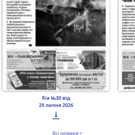
Ria №30 від
29 липня 2026

Всі номери >