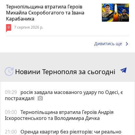
Тернопільщина втратила Героїв
Михайла Скоробогатого та Івана
Карабаника
9
7 серпня 2026 р.
keyboard_arrow_right
Дивитись ще
Новини Тернополя за сьогодні
09:29
росія завдала масованого удару по Одесі, є
постраждалі
photo_camera
09:00
Тернопільщина втратила Героїв Андрія
Іскоростенського та Володимира Дичка
21:00
Оренда квартир без ріелторів: чи реально