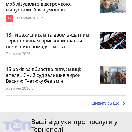
мобілізували з відстрочкою,
відпустили. Але з умовою…
17
3 серпня 2026 р.
13-ти захисникам та двом видатним
тернополянам присвоїли звання
почесних громадян міста
7 серпня 2026 р.
15 років за вбивство випускниці:
апеляційний суд залишив вирок
Василю Гнатюку без змін
5 серпня 2026 р.
keyboard_arrow_right
Дивитись ще
Ваші відгуки про послуги у
Тернополі