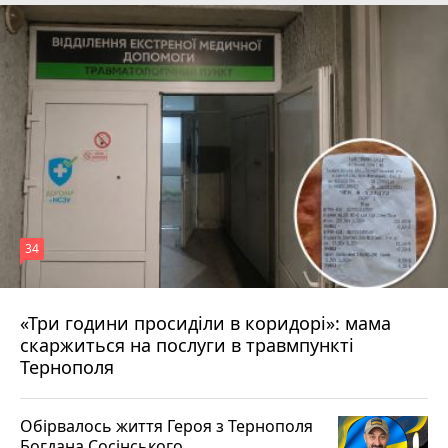
34
«Три години просиділи в коридорі»: мама
Вчора о 13:05
скаржиться на послуги в травмпункті
Тернополя
Обірвалось життя Героя з Тернополя
Богдана Сосінського