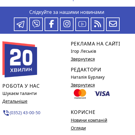
Слідкуйте за нашими новинами
РЕКЛАМА НА САЙТІ
Ігор Леськів
Звернутися
РЕДАКТОРИ
Наталія Бурлаку
Звернутися
РОБОТА У НАС
Шукаєм таланти
Детальніше
КОРИСНЕ
phone_in_talk
(0352) 43-00-50
Новини компаній
Огляди