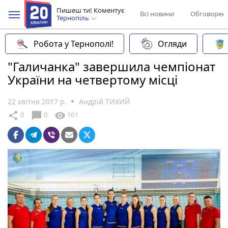
Пишеш ти! Коментує
Всі новини
Обговорен
Тернопіль
Робота у Тернополі!
Огляди
"Галичанка" завершила чемпіонат
України на четвертому місці
22 квітня 2017 р.
Андрій ТИХИЙ
chat_bubble
share
visibility
0
0
101