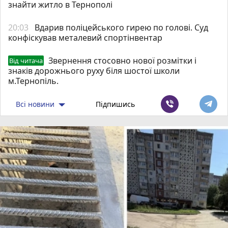
знайти житло в Тернополі
20:03
Вдарив поліцейського гирею по голові. Суд
конфіскував металевий спортінвентар
Звернення стосовно нової розмітки і
Від читача
знаків дорожнього руху біля шостої школи
м.Тернопіль.
Всі новини
Підпишись