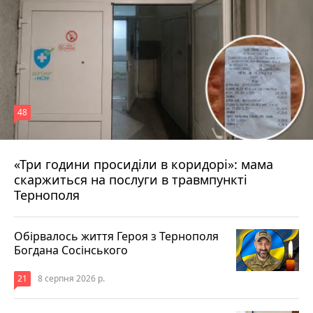
48
«Три години просиділи в коридорі»: мама
8 серпня 2026 р.
скаржиться на послуги в травмпункті
Тернополя
Обірвалось життя Героя з Тернополя
Богдана Сосінського
21
8 серпня 2026 р.