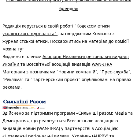
брендів»
Редакція керується в своїй роботі
"Кодексом етики
українського журналіста"
, затвердженим Комісією з
журналістської етики. Поскаржитись на матеріал до Комісії
можна
тут
Видання є членом
Асоціації Незалежні регіональні видавці
України
та Всесвітньої асоціації видавців
WAN-IFRA
Матеріали з позначками "Новини компаній", "Прес-служба",
"Реклама" та "Партнерський проєкт" опубліковані на правах
реклами.
Здійснено за підтримки програми «Сильніші разом: Медіа та
Демократія», що реалізується Всесвітньою асоціацією
видавців новин (WAN-IFRA) у партнерстві з Асоціацією
«Незалежні регіональні видавці України» (АНРВУ) та