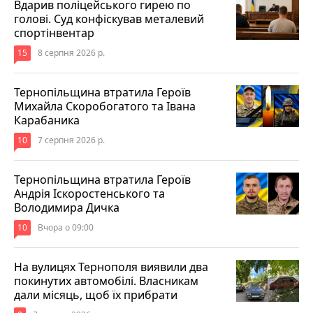
Вдарив поліцейського гирею по
голові. Суд конфіскував металевий
спортінвентар
15
8 серпня 2026 р.
Тернопільщина втратила Героїв
Михайла Скоробогатого та Івана
Карабаника
10
7 серпня 2026 р.
Тернопільщина втратила Героїв
Андрія Іскоростенського та
Володимира Дичка
10
Вчора о 09:00
На вулицях Тернополя виявили два
покинутих автомобілі. Власникам
дали місяць, щоб їх прибрати