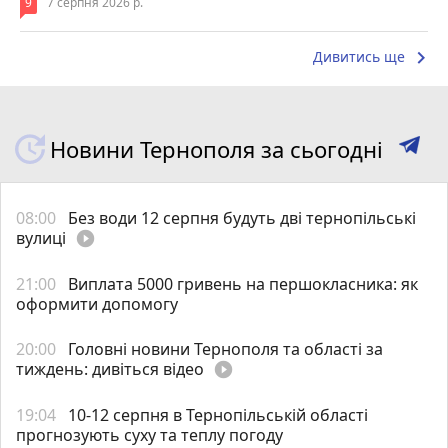
9
7 серпня 2026 р.
keyboard_arrow_right
Дивитись ще
Новини Тернополя за сьогодні
08:00
Без води 12 серпня будуть дві тернопільські
вулиці
play_circle_filled
21:00
Виплата 5000 гривень на першокласника: як
оформити допомогу
20:00
Головні новини Тернополя та області за
тиждень: дивіться відео
play_circle_filled
19:04
10-12 серпня в Тернопільській області
прогнозують суху та теплу погоду