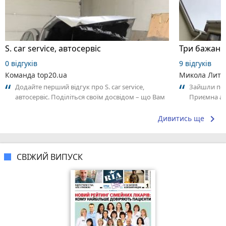
S. car service, автосервіс
0 відгуків
9 відгуків
Команда top20.ua
Микола Литв
Додайте перший відгук про S. car service,
Зайшли поо
автосервіс. Поділіться своїм досвідом – що Вам
Приємна ат
сподобалось, а що ні! Це допоможе...
Замовлення
keyboard_arrow_right
Дивитись ще
СВІЖИЙ ВИПУСК