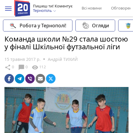
Пишеш ти! Коментує
Всі новини
Обговорен
Тернопіль
Робота у Тернополі!
Огляди
Команда школи №29 стала шостою
у фіналі Шкільної футзальної ліги
15 травня 2017 р.
Андрій ТИХИЙ
chat_bubble
share
visibility
0
0
112