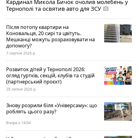
Кардинал Микола Бичок очолив молебень у
Тернополі та освятив авто для ЗСУ
photo_camera
Після потопу квартири на
Коновальця, 20 сирі та цвітуть.
Мешканці можуть розраховувати на
допомогу?
7 серпня 2026 р.
Розвиток дітей у Тернополі 2026:
огляд гуртків, секцій, клубів та студій
(партнерський проєкт)
28 липня 2026 р.
Знову розрили біля «Універсаму»: що
роблять цього разу?
Вчора о 14:04