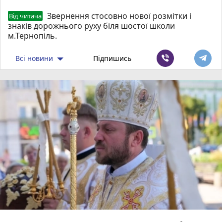
Звернення стосовно нової розмітки і
Від читача
знаків дорожнього руху біля шостої школи
м.Тернопіль.
Всі новини
Підпишись