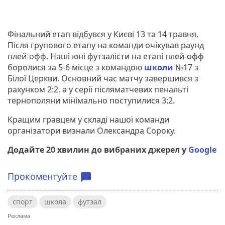
Фінальний етап відбувся у Києві 13 та 14 травня.
Після групового етапу на команди очікував раунд
плей-офф. Наші юні футзалісти на етапі плей-офф
боролися за 5-6 місце з командою
школи
№17 з
Білої Церкви. Основний час матчу завершився з
рахунком 2:2, а у серії післяматчевих пенальті
тернополяни мінімально поступилися 3:2.
Кращим гравцем у складі нашої команди
організатори визнали Олександра Сороку.
Додайте 20 хвилин до вибраних джерел у
Google
Прокоментуйте
chat_bubble
спорт
школа
футзал