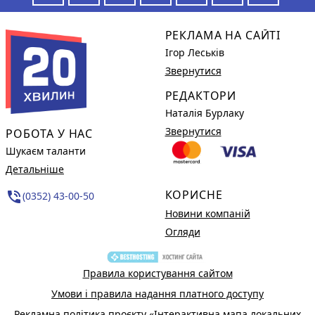
РЕКЛАМА НА САЙТІ
Ігор Леськів
Звернутися
РЕДАКТОРИ
Наталія Бурлаку
Звернутися
РОБОТА У НАС
Шукаєм таланти
Детальніше
КОРИСНЕ
phone_in_talk
(0352) 43-00-50
Новини компаній
Огляди
Правила користування сайтом
Умови і правила надання платного доступу
Рекламна політика проєкту «Інтерактивна мапа локальних