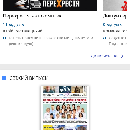
Перехрестя, автокомплекс
Двигун серв
11 відгуків
0 відгуків
Юрій Заставецький
Команда top2
Готель приємний і вражає своїми цінами!!Всім
Додайте пер
рекомендую)
Поділіться
сподобалос
keyboard_arrow_right
Дивитись ще
СВІЖИЙ ВИПУСК