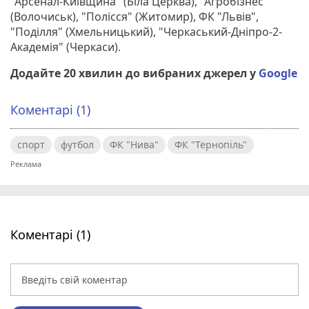
"Арсенал-Київщина" (Біла Церква), "Агробізнес"
(Волочиськ), "Полісся" (Житомир), ФК "Львів",
"Поділля" (Хмельницький), "Черкаський-Дніпро-2-
Академія" (Черкаси).
Додайте 20 хвилин до вибраних джерел у
Google
Коментарі (1)
спорт
футбол
ФК "Нива"
ФК "Тернопіль"
Коментарі (1)