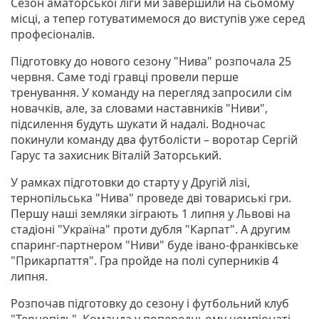
Сезон аматорської ліги ми завершили на сьомому
місці, а тепер готуватимемося до виступів уже серед
професіоналів.
Підготовку до нового сезону "Нива" розпочала 25
червня. Саме тоді гравці провели перше
тренування. У команду на перегляд запросили сім
новачків, але, за словами наставників "Ниви",
підсилення будуть шукати й надалі. Водночас
покинули команду два футболісти – воротар Сергій
Гарус та захисник Віталій Заторський.
У рамках підготовки до старту у Другій лізі,
тернопільська "Нива" проведе дві товариські гри.
Першу наші земляки зіграють 1 липня у Львові на
стадіоні "Україна" проти дубля "Карпат". А другим
спаринг-партнером "Ниви" буде івано-франківське
"Прикарпаття". Гра пройде на полі суперників 4
липня.
Розпочав підготовку до сезону і футбольний клуб
"Тернопіль". Команда у попередньому чемпіонаті