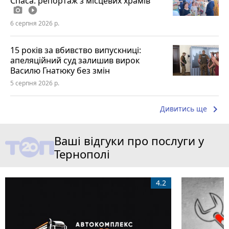
Спаса: репортаж з місцевих храмів
photo_camera
play_circle_filled
6 серпня 2026 р.
15 років за вбивство випускниці:
апеляційний суд залишив вирок
Василю Гнатюку без змін
5 серпня 2026 р.
keyboard_arrow_right
Дивитись ще
Ваші відгуки про послуги у
Тернополі
4.2