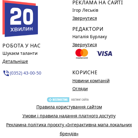
РЕКЛАМА НА САЙТІ
Ігор Леськів
Звернутися
РЕДАКТОРИ
Наталія Бурлаку
Звернутися
РОБОТА У НАС
Шукаєм таланти
Детальніше
КОРИСНЕ
phone_in_talk
(0352) 43-00-50
Новини компаній
Огляди
Правила користування сайтом
Умови і правила надання платного доступу
Рекламна політика проєкту «Інтерактивна мапа локальних
брендів»