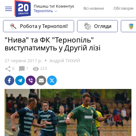
Пишеш ти! Коментує
Всі новини
Обговорен
Тернопіль
Робота у Тернополі!
Огляди
"Нива" та ФК "Тернопіль"
виступатимуть у Другій лізі
27 червня 2017 р.
Андрій ТИХИЙ
chat_bubble
share
visibility
0
1
223