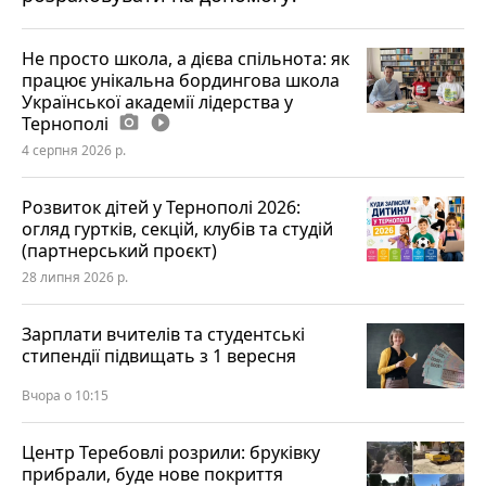
Не просто школа, а дієва спільнота: як
працює унікальна бордингова школа
Української академії лідерства у
Тернополі
photo_camera
play_circle_filled
4 серпня 2026 р.
Розвиток дітей у Тернополі 2026:
огляд гуртків, секцій, клубів та студій
(партнерський проєкт)
28 липня 2026 р.
Зарплати вчителів та студентські
стипендії підвищать з 1 вересня
Вчора о 10:15
Центр Теребовлі розрили: бруківку
прибрали, буде нове покриття