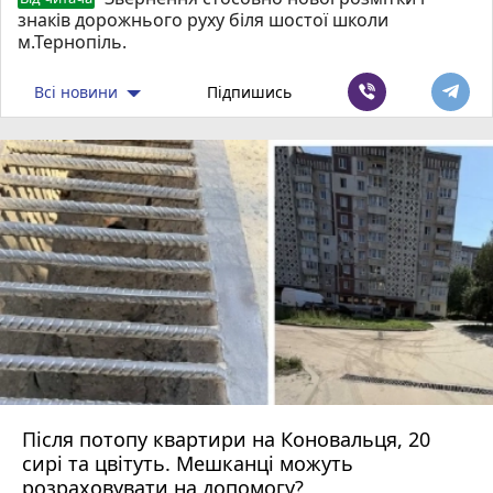
знаків дорожнього руху біля шостої школи
м.Тернопіль.
Всі новини
Підпишись
Після потопу квартири на Коновальця, 20
сирі та цвітуть. Мешканці можуть
розраховувати на допомогу?