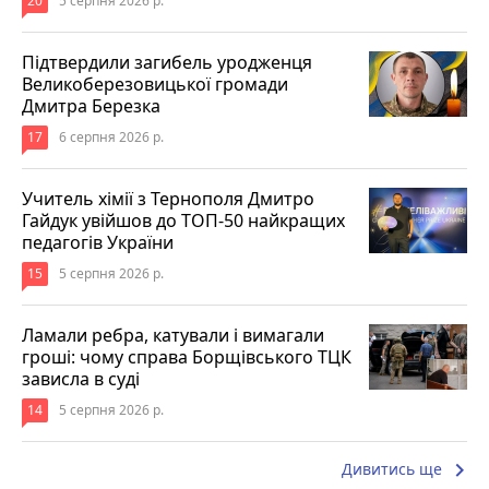
20
5 серпня 2026 р.
Підтвердили загибель уродженця
Великоберезовицької громади
Дмитра Березка
17
6 серпня 2026 р.
Учитель хімії з Тернополя Дмитро
Гайдук увійшов до ТОП-50 найкращих
педагогів України
15
5 серпня 2026 р.
Ламали ребра, катували і вимагали
гроші: чому справа Борщівського ТЦК
зависла в суді
14
5 серпня 2026 р.
keyboard_arrow_right
Дивитись ще