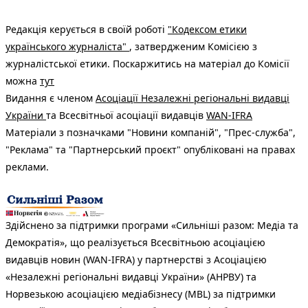
Редакція керується в своїй роботі
"Кодексом етики
українського журналіста"
, затвердженим Комісією з
журналістської етики. Поскаржитись на матеріал до Комісії
можна
тут
Видання є членом
Асоціації Незалежні регіональні видавці
України
та Всесвітньої асоціації видавців
WAN-IFRA
Матеріали з позначками "Новини компаній", "Прес-служба",
"Реклама" та "Партнерський проєкт" опубліковані на правах
реклами.
Здійснено за підтримки програми «Сильніші разом: Медіа та
Демократія», що реалізується Всесвітньою асоціацією
видавців новин (WAN-IFRA) у партнерстві з Асоціацією
«Незалежні регіональні видавці України» (АНРВУ) та
Норвезькою асоціацією медіабізнесу (MBL) за підтримки