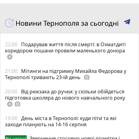
Новини Тернополя за сьогодні
22:00
Подарував життя після смерті: в Охматдиті
коридором пошани провели маленького донора
play_circle_filled
21:00
Мітинги на підтримку Михайла Федорова у
Тернополі тривають 23-ій день
photo_camera
20:00
Від рюкзака до ручки: у скільки обійдеться
підготовка школяра до нового навчального року
play_circle_filled
photo_camera
19:00
День міста в Тернополі: куди піти та які
заходи планують на 14-16 серпня
Звернення стосовно нової розмітки і
Від читача