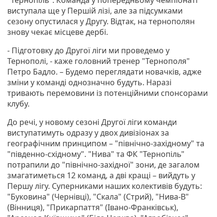
виступала ще у Першій лізі, але за підсумками
сезону опустилася у Другу. Відтак, на тернополян
знову чекає місцеве дербі.
- Підготовку до Другої ліги ми проведемо у
Тернополі, - каже головний тренер "Тернополя"
Петро Бадло. – Будемо переглядати новачків, адже
зміни у команді однозначно будуть. Наразі
тривають перемовини із потенційними спонсорами
клубу.
До речі, у новому сезоні Другої ліги команди
виступатимуть одразу у двох дивізіонах за
географічним принципом – "північно-західному" та
"південно-східному". "Нива" та ФК "Тернопіль"
потрапили до "північно-західної" зони, де загалом
змагатиметься 12 команд, а дві кращі – вийдуть у
Першу лігу. Суперниками наших колективів будуть:
"Буковина" (Чернівці), "Скала" (Стрий), "Нива-В"
(Вінниця), "Прикарпаття" (Івано-Франківськ),