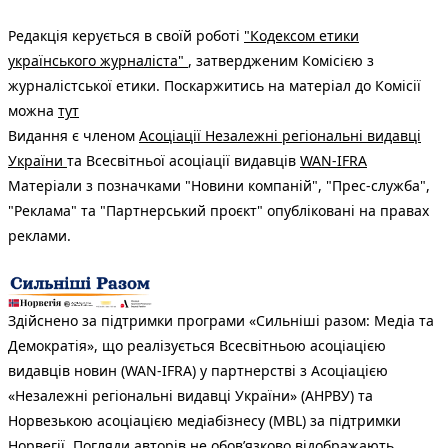
Редакція керується в своїй роботі
"Кодексом етики
українського журналіста"
, затвердженим Комісією з
журналістської етики. Поскаржитись на матеріал до Комісії
можна
тут
Видання є членом
Асоціації Незалежні регіональні видавці
України
та Всесвітньої асоціації видавців
WAN-IFRA
Матеріали з позначками "Новини компаній", "Прес-служба",
"Реклама" та "Партнерський проєкт" опубліковані на правах
реклами.
Здійснено за підтримки програми «Сильніші разом: Медіа та
Демократія», що реалізується Всесвітньою асоціацією
видавців новин (WAN-IFRA) у партнерстві з Асоціацією
«Незалежні регіональні видавці України» (АНРВУ) та
Норвезькою асоціацією медіабізнесу (MBL) за підтримки
Норвегії. Погляди авторів не обов’язково відображають