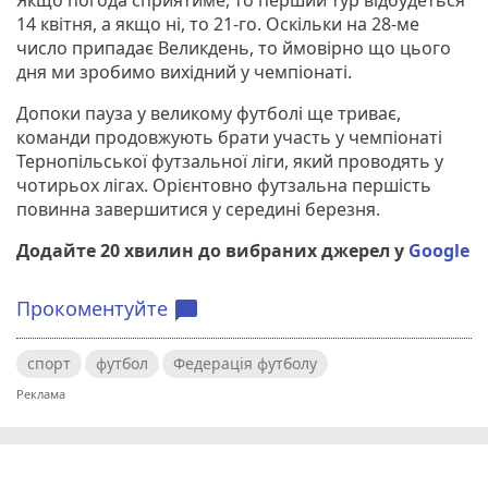
14 квітня, а якщо ні, то 21-го. Оскільки на 28-ме
число припадає Великдень, то ймовірно що цього
дня ми зробимо вихідний у чемпіонаті.
Допоки пауза у великому футболі ще триває,
команди продовжують брати участь у чемпіонаті
Тернопільської футзальної ліги, який проводять у
чотирьох лігах. Орієнтовно футзальна першість
повинна завершитися у середині березня.
Додайте 20 хвилин до вибраних джерел у
Google
Прокоментуйте
chat_bubble
спорт
футбол
Федерація футболу