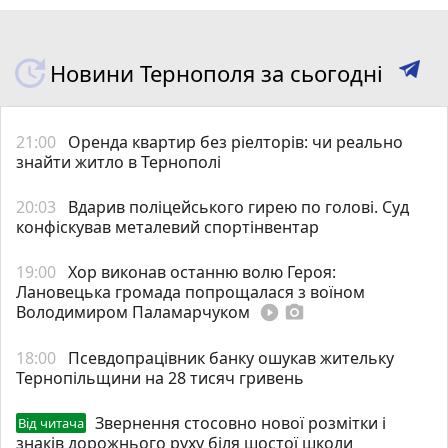
Новини Тернополя за сьогодні
21:00
Оренда квартир без ріелторів: чи реально
знайти житло в Тернополі
20:03
Вдарив поліцейського гирею по голові. Суд
конфіскував металевий спортінвентар
19:00
Хор виконав останню волю Героя:
Лановецька громада попрощалася з воїном
Володимиром Паламарчуком
play_circle_filled
photo_camera
18:00
Псевдопрацівник банку ошукав жительку
Тернопільщини на 28 тисяч гривень
Звернення стосовно нової розмітки і
Від читача
знаків дорожнього руху біля шостої школи