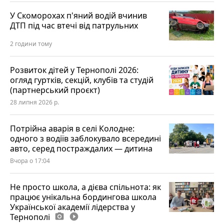
У Скоморохах п'яний водій вчинив
ДТП під час втечі від патрульних
2 години тому
Розвиток дітей у Тернополі 2026:
огляд гуртків, секцій, клубів та студій
(партнерський проєкт)
28 липня 2026 р.
Потрійна аварія в селі Колодне:
одного з водіїв заблокувало всередині
авто, серед постраждалих — дитина
Вчора о 17:04
Не просто школа, а дієва спільнота: як
працює унікальна бордингова школа
Української академії лідерства у
Тернополі
photo_camera
play_circle_filled