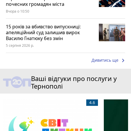
почесних громадян міста
Вчора о 10:50
15 років за вбивство випускниці:
апеляційний суд залишив вирок
Василю Гнатюку без змін
5 серпня 2026 р.
keyboard_arrow_right
Дивитись ще
Ваші відгуки про послуги у
Тернополі
4.6