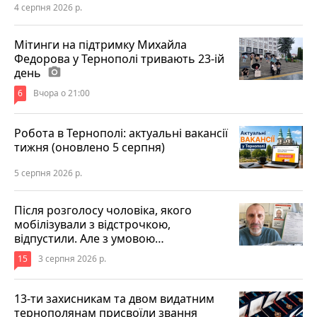
4 серпня 2026 р.
Мітинги на підтримку Михайла
Федорова у Тернополі тривають 23-ій
день
photo_camera
6
Вчора о 21:00
Робота в Тернополі: актуальні вакансії
тижня (оновлено 5 серпня)
5 серпня 2026 р.
Після розголосу чоловіка, якого
мобілізували з відстрочкою,
відпустили. Але з умовою…
15
3 серпня 2026 р.
13-ти захисникам та двом видатним
тернополянам присвоїли звання