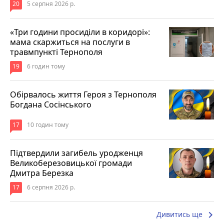
20
5 серпня 2026 р.
«Три години просиділи в коридорі»:
мама скаржиться на послуги в
травмпункті Тернополя
19
6 годин тому
Обірвалось життя Героя з Тернополя
Богдана Сосінського
17
10 годин тому
Підтвердили загибель уродженця
Великоберезовицької громади
Дмитра Березка
17
6 серпня 2026 р.
keyboard_arrow_right
Дивитись ще