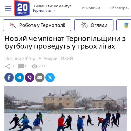
Пишеш ти! Коментує
Всі новини
Обговорен
Тернопіль
Робота у Тернополі!
Огляди
Новий чемпіонат Тернопільщини з
футболу проведуть у трьох лігах
26 січня 2019 р.
Андрій ТИХИЙ
chat_bubble
share
visibility
0
0
203