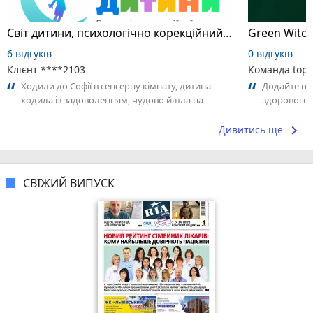
Світ дитини, психологічно корекційний центр
Green Witch
6 відгуків
0 відгуків
Клієнт ****2103
Команда top2
Ходили до Софії в сенсерну кімнату, дитина
Додайте пер
ходила із задоволенням, чудово йшла на
здорового в
контакт, залишалась сама на заннятті....
що Вам спод
keyboard_arrow_right
Дивитись ще
СВІЖИЙ ВИПУСК