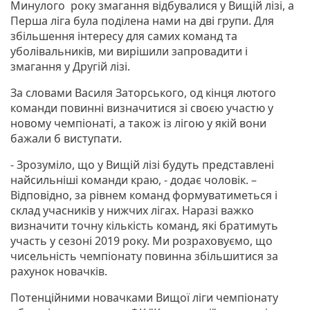
Минулого року змагання відбувалися у Вищій лізі, а
Перша ліга була поділена нами на дві групи. Для
збільшення інтересу для самих команд та
уболівальників, ми вирішили запровадити і
змагання у Другій лізі.
За словами Василя Заторського, од кінця лютого
команди повинні визначитися зі своєю участю у
новому чемпіонаті, а також із лігою у якій вони
бажали б виступати.
- Зрозуміло, що у Вищій лізі будуть представлені
найсильніші команди краю, - додає чоловік. –
Відповідно, за рівнем команд формуватиметься і
склад учасників у нижчих лігах. Наразі важко
визначити точну кількість команд, які братимуть
участь у сезоні 2019 року. Ми розраховуємо, що
чисельність чемпіонату повинна збільшитися за
рахунок новачків.
Потенційними новачками Вищої ліги чемпіонату