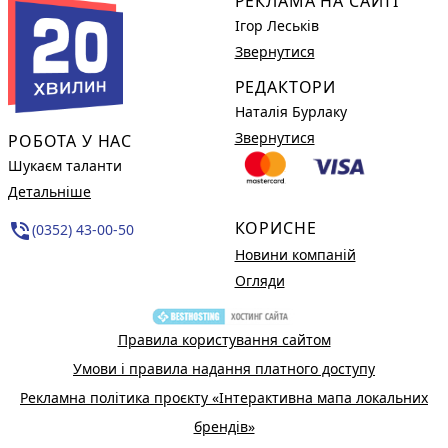
РЕКЛАМА НА САЙТІ
Ігор Леськів
Звернутися
РЕДАКТОРИ
Наталія Бурлаку
Звернутися
РОБОТА У НАС
Шукаєм таланти
Детальніше
КОРИСНЕ
phone_in_talk
(0352) 43-00-50
Новини компаній
Огляди
Правила користування сайтом
Умови і правила надання платного доступу
Рекламна політика проєкту «Інтерактивна мапа локальних
брендів»