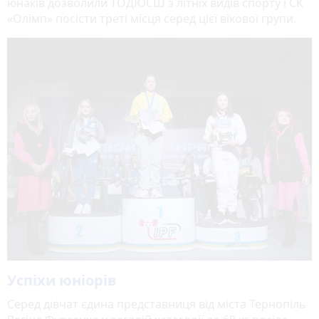
юнаків дозволили ТОДЮСШ з літніх видів спорту і СК
«Олімп» посісти треті місця серед цієї вікової групи.
Успіхи юніорів
Серед дівчат єдина представниця від міста Тернопіль