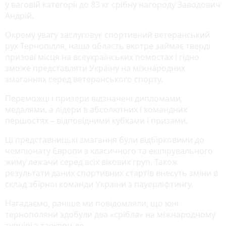
у ваговій категорії до 83 кг срібну нагороду Заводович
Андрій.
Окрему увагу заслуговує спортивний ветеранський
рух Тернопілля, наша область вкотре займає тверді
призові місця на всеукраїнських помостах і гідно
зможе представляти Україну на міжнародних
змаганнях серед ветеранського спорту.
Переможці і призери відзначені дипломами,
медалями, а лідери в абсолютних і командних
першостях – відповідними кубками і призами.
Ці представницькі змагання були відбірковими до
чемпіонату Європи з класичного та екіпірувального
жиму лежачи серед всіх вікових груп. Також
результати даних спортивних стартів внесуть зміни в
склад збірної команди України з пауерліфтингу.
Нагадаємо, раніше ми повідомляли, що юні
тернополяни здобули два «срібла» на міжнародному
турнірі з таеквон-до.