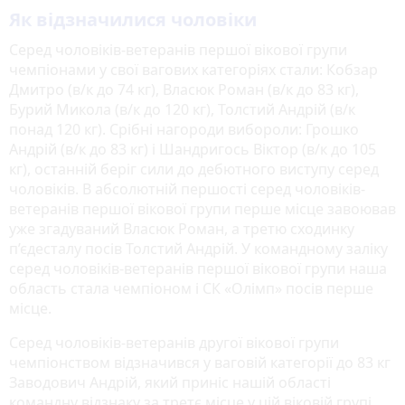
Як відзначилися чоловіки
Серед чоловіків-ветеранів першої вікової групи
чемпіонами у свої вагових категоріях стали: Кобзар
Дмитро (в/к до 74 кг), Власюк Роман (в/к до 83 кг),
Бурий Микола (в/к до 120 кг), Толстий Андрій (в/к
понад 120 кг). Срібні нагороди вибороли: Грошко
Андрій (в/к до 83 кг) і Шандригось Віктор (в/к до 105
кг), останній беріг сили до дебютного виступу серед
чоловіків. В абсолютній першості серед чоловіків-
ветеранів першої вікової групи перше місце завоював
уже згадуваний Власюк Роман, а третю сходинку
п’єдесталу посів Толстий Андрій. У командному заліку
серед чоловіків-ветеранів першої вікової групи наша
область стала чемпіоном і СК «Олімп» посів перше
місце.
Серед чоловіків-ветеранів другої вікової групи
чемпіонством відзначився у ваговій категорії до 83 кг
Заводович Андрій, який приніс нашій області
командну відзнаку за третє місце у цій віковій групі.