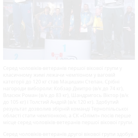
Серед чоловіків-ветеранів першої вікової групи у
класичному жимі лежачи чемпіоном у ваговій
категорії до 120 кг став Мацишин Степан. Срібні
нагороди вибороли: Кобзар Дмитро (в/к до 74 кг),
Власюк Роман (в/к до 83 кг), Шандригось Віктор (в/к
до 105 кг) і Толстий Андрій (в/к 120 кг). Здобутий
результат дозволив збірній команді Тернопільської
області стати чемпіонкою, а СК «Олімп» посів перше
місце серед чоловіків-ветеранів першої вікової групи.
Серед чоловіків-ветеранів другої вікової групи здобув