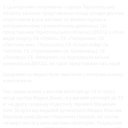
У цьогорічних спортивних стартах Тернопільську
область загалом представляли понад чотири десятки
спортсменів в усіх вагових та вікових групах в
екіпірувальному та класичному дивізіонах. Це
представники Тернопільської обласної ДЮСШ з літніх
видів спорту, СК «Олімп», СК «Побержим», СК
«Текстильник», (Тернопіль), СК «Спортлайф» (м.
Чортків), СК «Пушкаржим» (м. Кременець), СК
«Ласківці», СК «Микулин» та Чортківська міська
комунальна ДЮСШ, які гідно представили наш край.
Щедрими на медалі були змагання у екіпірувальному
жимі лежачи.
Так, серед юнаків у ваговій категорії до 53 кг третє
місце здобув Медюх Денис, а у ваговій категорії до 93
кг на другу сходинку п’єдесталу піднявся Мацишин
Ілля. За крок від медалей зупинилися Медюх Максим,
Березовський Денис і Чорномаз Назарій, які посіли
четверті місця у своїх вагових категоріях. Результати