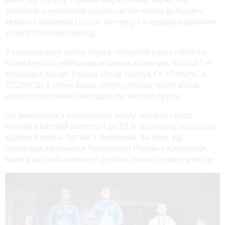
закінчив з нульовим результатом через допущені
технічні помилки під час виступу та недопрацювання
у підготовчому періоді.
У командному заліку серед чоловіків наша область
тріумфувала, обійшовши сильні команди, посіла 1-е
командне місце. Перше місце здобув СК «Олімп», а
ТОДЮСШ з літніх видів спорту посіла третє місце
серед спортивних закладів цієї вікової групи.
На змаганнях з класичного жиму лежачи серед
юнаків у ваговій категорії до 93 кг бронзову нагороду
здобув Король Артем з Чорткова. За крок від
нагороди зупинився Чумакевич Роман з Кременця,
який у ваговій категорії до 66 кг посів четверте місце.