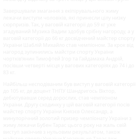
Завершували змагання з екіпірувального жиму
лежачи виступи чоловіків, які принесли цілу низку
сюрпризів. Так, у ваговій категорії до 59 кг уже
згадуваний Музика Вадим здобув срібну нагороду, а у
ваговій категорії до 66 кг досвідчений майстер спорту
України Шаблій Михайло став чемпіоном. За крок від
нагород зупинились майстри спорту України
чортків‘янин Тимофтей Ігор та Гайдамаха Андрій,
посівши четверті місця у вагових категоріях до 74 і до
83 кг.
Найбільш несподіваним був виступ у ваговій категорії
до 105 кг, де доцент ТНПУ Шандригось Віктор,
дебютувавши серед дорослих, став чемпіоном
України. Другу сходинку у цій ваговій категорії посів
майстер спорту України Князєв Олександр, а
минулорічний золотий призер чемпіонату України з
жиму лежачи Бубен Тарас цього року на жаль свій
виступ закінчив з нульовим результатом, також
майстер спорту України Карапулько Тарас теж