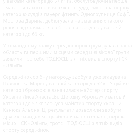
у ваговій категорії до 57 кг та, обслуговуючи вперше
змагання такого рівня в якості судді, виконала першу
категорію судді з пауерліфтингу. Одногрупниця Софії,
Мостова Дарина, дебютувала на змаганнях такого
рівня і відзначилася срібною нагородою у ваговій
категорії до 69 кг.
У командному заліку серед юніорок тріумфувала наша
область та першими місцями серед цієї вікової групи
заявили про себе ТОДЮСШ з літніх видів спорту і СК
«Олімп».
Серед жінок срібну нагороду здобула уже згадувана
Полянська Марія у ваговій категорії до 52 кг. У цій же
категорії бронзою відзначилася майстер спорту
України Лиса Анастасія. Ще одну «бронзу» у ваговій
категорії до 57 кг здобула майстер спорту України
Канюка Альона. Ці результати дозволили здобути
друге командне місце збірній нашої області, перше
місце – СК «Олімп», третє – ТОДЮСШ з літніх видів
спорту серед жінок.