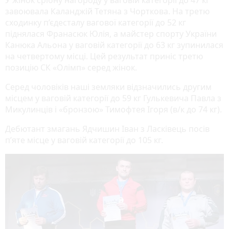
У жінок срібну нагороду у ваговій категорії до 47 кг
завоювала Каланджій Тетяна з Чорткова. На третю
сходинку п’єдесталу вагової категорії до 52 кг
піднялася Франасюк Юлія, а майстер спорту України
Канюка Альона у ваговій категорії до 63 кг зупинилася
на четвертому місці. Цей результат приніс третю
позицію СК «Олімп» серед жінок.
Серед чоловіків наші земляки відзначились другим
місцем у ваговій категорії до 59 кг Гулькевича Павла з
Микулинців і «бронзою» Тимофтея Ігоря (в/к до 74 кг).
Дебютант змагань Ядчишин Іван з Ласківець посів
п’яте місце у ваговій категорії до 105 кг.