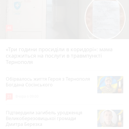
46
«Три години просиділи в коридорі»: мама
Вчора о 13:05
скаржиться на послуги в травмпункті
Тернополя
Обірвалось життя Героя з Тернополя
Богдана Сосінського
21
Вчора о 09:00
Підтвердили загибель уродженця
Великоберезовицької громади
Дмитра Березка