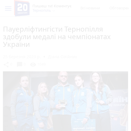
Пишеш ти! Коментує
Всі новини
Обговорен
Тернопіль
Пауерліфтингісти Тернопілля
здобули медалі на чемпіонатах
України
25 березня 2023 р.
Діана Олійник
chat_bubble
share
visibility
0
0
1049