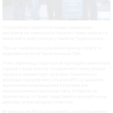
Спортсмени з Тернопілля щедро «медально»
виступили на чемпіонатах України з жиму лежачи та
класичного жиму лежачи у Кам’янці-Подільському.
Про це
повідомили
в управлінні молоді, спорту та
іміджевих проєктів Тернопільської ОВА.
У місті Кам’янець-Подільський проходили чемпіонати
України з жиму лежачи та класичного жиму лежачи
серед всіх вікових груп під егідою Національної
федерації пауерліфтингу України (IPF). Ці змагання
відзначилися видовищними баталіями між
неодноразовими призерами світу та Європи за
призові місця та право представляти цьогоріч нашу
державу на міжнародних помостах.
Як повідомляє Віктор Шандригось, протягом дев’яти