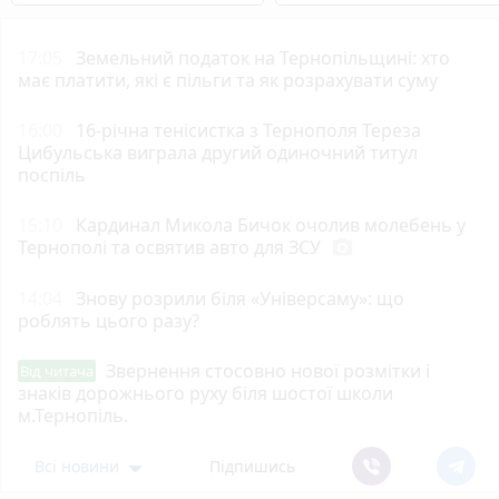
17:05
Земельний податок на Тернопільщині: хто
має платити, які є пільги та як розрахувати суму
16:00
16-річна тенісистка з Тернополя Тереза
Цибульська виграла другий одиночний титул
поспіль
15:10
Кардинал Микола Бичок очолив молебень у
Тернополі та освятив авто для ЗСУ
photo_camera
14:04
Знову розрили біля «Універсаму»: що
роблять цього разу?
Звернення стосовно нової розмітки і
Від читача
знаків дорожнього руху біля шостої школи
м.Тернопіль.
Всі новини
Підпишись