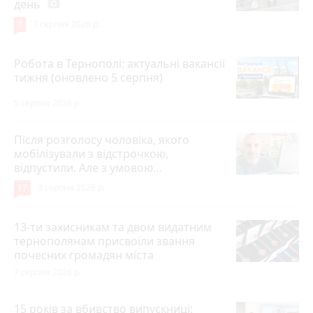
день
photo_camera
7
7 серпня 2026 р.
Робота в Тернополі: актуальні вакансії
тижня (оновлено 5 серпня)
5 серпня 2026 р.
Після розголосу чоловіка, якого
мобілізували з відстрочкою,
відпустили. Але з умовою…
17
3 серпня 2026 р.
13-ти захисникам та двом видатним
тернополянам присвоїли звання
почесних громадян міста
7 серпня 2026 р.
15 років за вбивство випускниці: