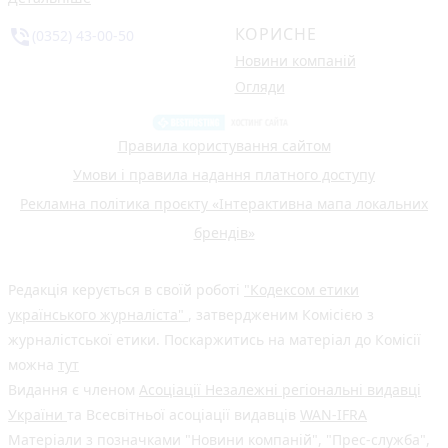
КОРИСНЕ
phone_in_talk
(0352) 43-00-50
Новини компаній
Огляди
Правила користування сайтом
Умови і правила надання платного доступу
Рекламна політика проєкту «Інтерактивна мапа локальних
брендів»
Редакція керується в своїй роботі
"Кодексом етики
українського журналіста"
, затвердженим Комісією з
журналістської етики. Поскаржитись на матеріал до Комісії
можна
тут
Видання є членом
Асоціації Незалежні регіональні видавці
України
та Всесвітньої асоціації видавців
WAN-IFRA
Матеріали з позначками "Новини компаній", "Прес-служба",