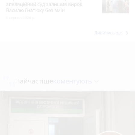
апеляційний суд залишив вирок
Василю Гнатюку без змін
5 серпня 2026 р.
keyboard_arrow_right
Дивитись ще
коментують
Найчастіше