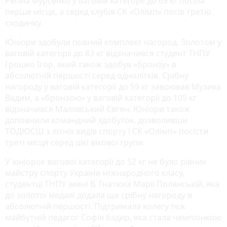
Регіна Фурсенко у ваговій категорії до 69 кг посіла
перше місце, а серед клубів СК «Олімп» посів третю
сходинку.
Юніори здобули повний комплект нагород. Золотом у
ваговій категорії до 83 кг відзначився студент ТНПУ
Грошко Ігор, який також здобув «бронзу» в
абсолютній першості серед однолітків. Срібну
нагороду у ваговій категорії до 59 кг завоював Музика
Вадим, а «бронзою» у ваговій категорії до 105 кг
відзначився Малявський Євген. Юніори також
доповнили командний здобуток, дозволивши
ТОДЮСШ з літніх видів спорту і СК «Олімп» посісти
треті місця серед цієї вікової групи.
У юніорок вагової категорії до 52 кг не було рівних
майстру спорту України міжнародного класу,
студентці ТНПУ імені В. Гнатюка Марії Полянській, яка
до золотої медалі додала ще срібну нагороду в
абсолютній першості. Підтримала колегу теж
майбутній педагог Софія Бздир, яка стала чемпіонкою