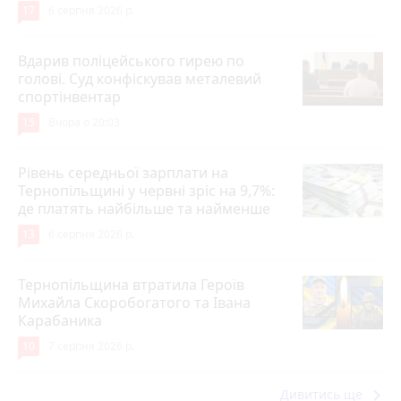
17
6 серпня 2026 р.
Вдарив поліцейського гирею по
голові. Суд конфіскував металевий
спортінвентар
15
Вчора о 20:03
Рівень середньої зарплати на
Тернопільщині у червні зріс на 9,7%:
де платять найбільше та найменше
13
6 серпня 2026 р.
Тернопільщина втратила Героїв
Михайла Скоробогатого та Івана
Карабаника
10
7 серпня 2026 р.
keyboard_arrow_right
Дивитись ще