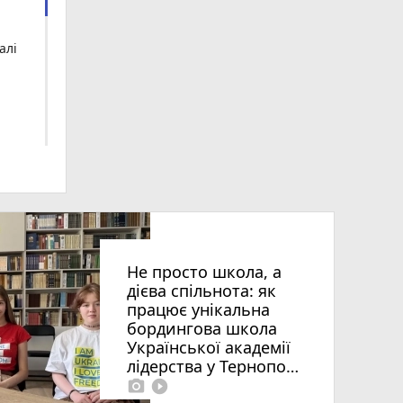
алі
Не просто школа, а
дієва спільнота: як
працює унікальна
бордингова школа
ія»
Української академії
лідерства у Тернополі
photo_camera
play_circle_filled