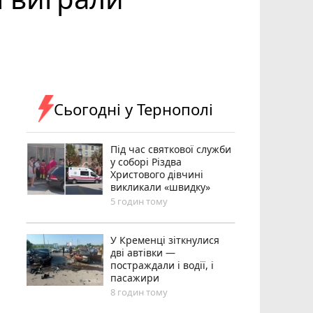
Сьогодні у Тернополі
Під час святкової служби
у соборі Різдва
Христового дівчині
викликали «швидку»
5 годин тому
У Кременці зіткнулися
дві автівки —
постраждали і водії, і
пасажири
8 годин тому