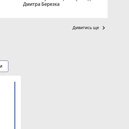
Дмитра Березка
keyboard_arrow_right
Дивитись ще
и