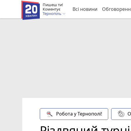
Пишеш ти!
Всі новини
Обговоренн
Коментує
Тернопіль
Робота у Тернополі!
О
Різдвяний турні