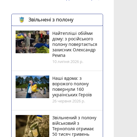
Звільнені з полону
Найтепліші обійми
дому: з російського
полону повертається
захисник Олександр
Ремпа
10 липня 2026 р.
Наші вдома: з
ворожого полону
повернули 160
українських Героїв
26 червня 2026 р.
Звільнений з полону
військовий з
Тернополя отримає
50 тисяч гривень