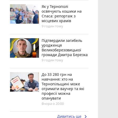
Як у Тернополі
освячують кошики на
Спаса: репортаж з
місцевих храмів
9 годин тому
Підтвердили загибель
уродженця
Великоберезовицької
громади Дмитра Березка
9 годин тому
До 33 280 грн на
навчання: хто на
Тернопільщині може
отримати ваучер та які
професії можна
опанувати
Вчора о 20:00
keyboard_arrow_right
Дивитись ще