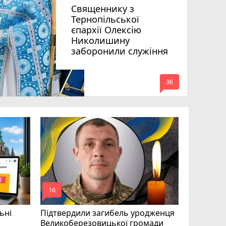
Священнику з
Тернопільської
єпархії Олексію
Николишину
заборонили служіння
mode_comment
36
«Треба вм
Соколовс
призначе
управлін
mode_comment
mode_comment
16
24
ьні
Підтвердили загибель уродженця
Великоберезовицької громади