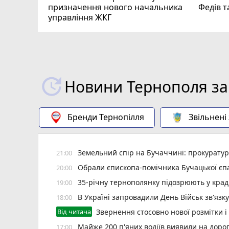
призначення нового начальника
Федів 
управління ЖКГ
Новини Тернополя за
Бренди Тернопілля
Звільнені
Земельний спір на Бучаччині: прокуратур
21:00
Обрали єпископа-помічника Бучацької єпа
20:00
35-річну тернополянку підозрюють у крад
19:00
В Україні запровадили День Військ зв'язк
18:00
Від читача
Звернення стосовно нової розмітки і
Майже 200 п'яних водіїв виявили на доро
17:00