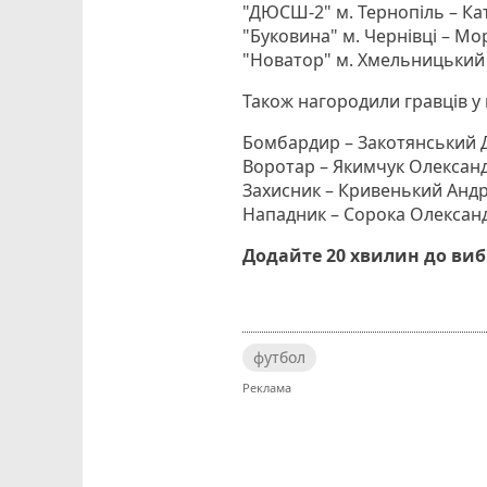
"ДЮСШ-2" м. Тернопіль – Ка
"Буковина" м. Чернівці – Мо
"Новатор" м. Хмельницький 
Також нагородили гравців у 
Бомбардир – Закотянський 
Воротар – Якимчук Олександ
Захисник – Кривенький Андр
Нападник – Сорока Олексан
Додайте 20 хвилин до ви
футбол