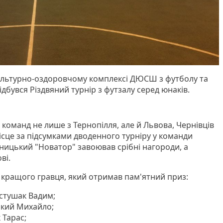
культурно-оздоровчому комплексі ДЮСШ з футболу та
ідбувся Різдвяний турнір з футзалу серед юнаків.
ь команд не лише з Тернопілля, але й Львова, Чернівців
сце за підсумками дводенного турніру у команди
ицький "Новатор" завоював срібні нагороди, а
ві.
 кращого гравця, який отримав пам'ятний приз:
стушак Вадим;
ький Михайло;
 Тарас;