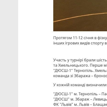
Протягом 11-12 січня в фіз
інших ігрових видів спорту в
Участь у турнірі брали шіст
та Хмельницького. Перше мі
"ДЮСШ-1" Тернопіль. Хмельн
команда зі Збаража – бронзо
У кожній команді визначили
"ДЮСШ-1" м. Тернопіль – Па
"ДЮСШ" м. Збараж – Левиц
ФК "Львів" м. Львів – Блащак