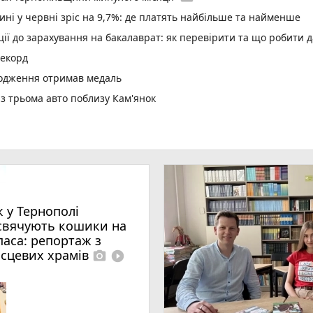
ині у червні зріс на 9,7%: де платять найбільше та найменше
ї до зарахування на бакалаврат: як перевірити та що робити д
рекорд
родження отримав медаль
 з трьома авто поблизу Кам'янок
ри
play_circle_filled
два Христового дівчині викликали «швидку»
ар’єрності в Тернопільській громаді
них станцій у школах і садках
оту новий сімейний лікар
к у Тернополі
страждали і водії, і пасажири
свячують кошики на
паса: репортаж з
 онлайн взуття і втратила понад 63 тисячі гривень
ісцевих храмів
photo_camera
play_circle_filled
000 000 гривень на масштабування в межах програми «Траєктор
play_circle_filled
photo_camera
аса: репортаж з місцевих храмів