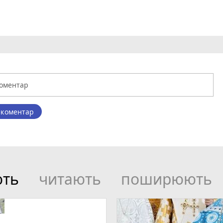
 коментар
ють
читають
поширюють