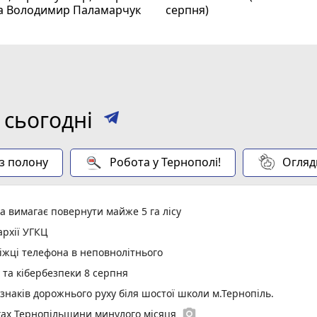
та Володимир Паламарчук
серпня)
 сьогодні
 з полону
Робота у Тернополі!
Огляд
а вимагає повернути майже 5 га лісу
рхії УГКЦ
іжці телефона в неповнолітнього
у та кібербезпеки 8 серпня
 знаків дорожнього руху біля шостої школи м.Тернопіль.
photo_camera
гах Тернопільщини минулого місяця