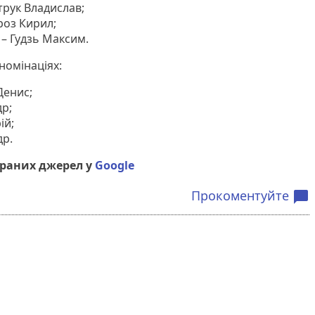
трук Владислав;
роз Кирил;
– Гудзь Максим.
номінаціях:
Денис;
р;
ій;
др.
браних джерел у
Google
Прокоментуйте
chat_bubble