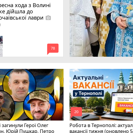
ресна хода з Волині
же дійшла до
очаївської лаври
photo_camera
lled
mode_comment
78
mode_comment
20
і загинули Герої Олег
Робота в Тернополі: актуал
н, Юрій Пушкар, Петро
вакансії тижня (оновлено 5