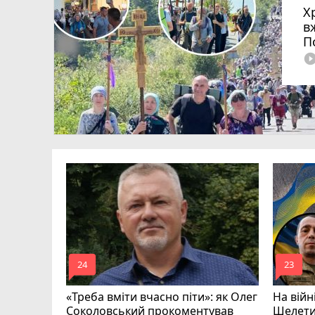
Х
в
П
play_circle_fi
родженця
омади
mode_comment
mode_comment
24
23
«Треба вміти вчасно піти»: як Олег
На війн
Соколовський прокоментував
Шелети