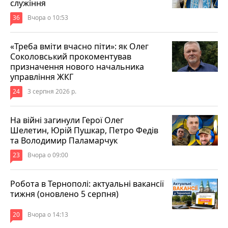
служіння
36
Вчора о 10:53
«Треба вміти вчасно піти»: як Олег
Соколовський прокоментував
призначення нового начальника
управління ЖКГ
24
3 серпня 2026 р.
На війні загинули Герої Олег
Шелетин, Юрій Пушкар, Петро Федів
та Володимир Паламарчук
23
Вчора о 09:00
Робота в Тернополі: актуальні вакансії
тижня (оновлено 5 серпня)
20
Вчора о 14:13