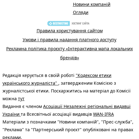
Новини компаній
Огляди
Правила користування сайтом
Умови і правила надання платного доступу
Рекламна політика проєкту «Інтерактивна мапа локальних
брендів»
Редакція керується в своїй роботі
"Кодексом етики
українського журналіста"
, затвердженим Комісією з
журналістської етики. Поскаржитись на матеріал до Комісії
можна
тут
Видання є членом
Асоціації Незалежні регіональні видавці
України
та Всесвітньої асоціації видавців
WAN-IFRA
Матеріали з позначками "Новини компаній", "Прес-служба",
"Реклама" та "Партнерський проєкт" опубліковані на правах
реклами.