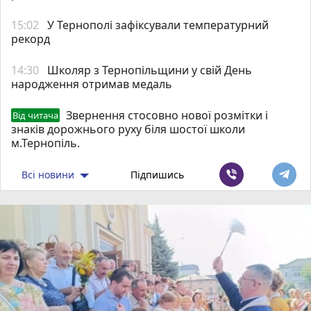
15:02
У Тернополі зафіксували температурний
рекорд
14:30
Школяр з Тернопільщини у свій День
народження отримав медаль
Звернення стосовно нової розмітки і
Від читача
знаків дорожнього руху біля шостої школи
м.Тернопіль.
Всі новини
Підпишись