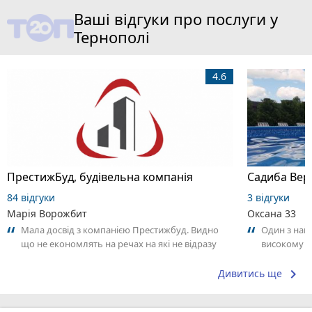
Ваші відгуки про послуги у
Тернополі
4.6
ПрестижБуд, будівельна компанія
Садиба Вер
84 відгуки
3 відгуки
Марія Ворожбит
Оксана 33
Мала досвід з компанією Престижбуд. Видно
Один з най
що не економлять на речах на які не відразу
високому р
звертаєш увагу. Роблять для людей....
keyboard_arrow_right
Дивитись ще