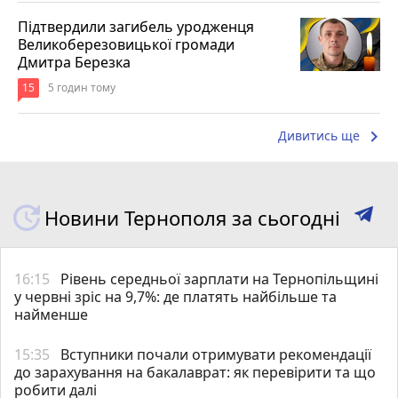
Підтвердили загибель уродженця
Великоберезовицької громади
Дмитра Березка
15
5 годин тому
keyboard_arrow_right
Дивитись ще
Новини Тернополя за сьогодні
16:15
Рівень середньої зарплати на Тернопільщині
у червні зріс на 9,7%: де платять найбільше та
найменше
15:35
Вступники почали отримувати рекомендації
до зарахування на бакалаврат: як перевірити та що
робити далі