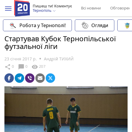
Пишеш ти! Коментує
Всі новини
Обговорен
Тернопіль
Робота у Тернополі!
Огляди
Стартував Кубок Тернопільської
футзальної ліги
23 січня 2017 р.
Андрій ТИХИЙ
chat_bubble
share
visibility
0
0
207