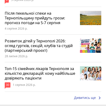
Після пекельної спеки на
Тернопільщину прийдуть грози:
прогноз погоди на 5-7 серпня
4 серпня 2026 р.
Розвиток дітей у Тернополі 2026:
огляд гуртків, секцій, клубів та студій
(партнерський проєкт)
28 липня 2026 р.
Топ-15 сімейних лікарів Тернополя за
кількістю декларацій: кому найбільше
довіряють пацієнти
30
1 серпня 2026 р.
keyboard_arrow_right
Дивитись ще