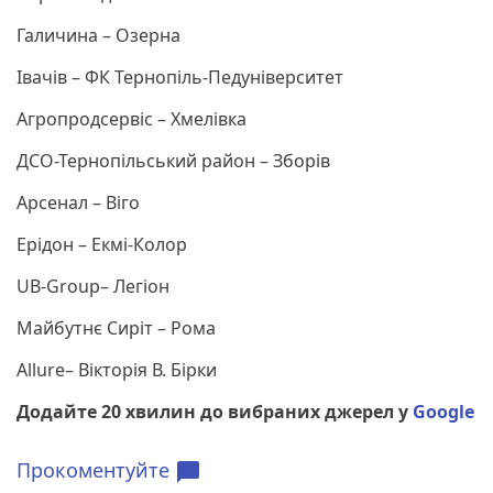
Галичина – Озерна
Івачів – ФК Тернопіль-Педуніверситет
Агропродсервіс – Хмелівка
ДСО-Тернопільський район – Зборів
Арсенал – Віго
Ерідон – Екмі-Колор
UB-Group– Легіон
Майбутнє Сиріт – Рома
Allure– Вікторія В. Бірки
Додайте 20 хвилин до вибраних джерел у
Google
Прокоментуйте
chat_bubble