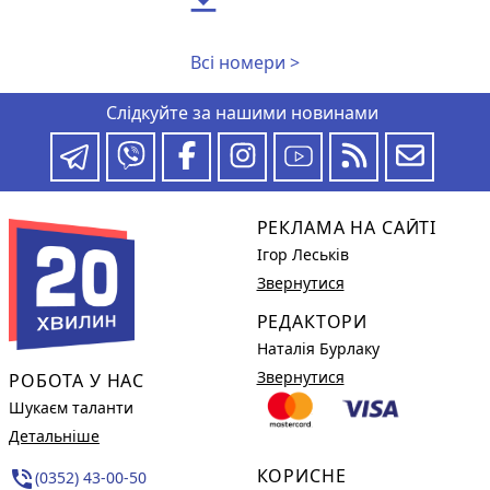
Всі номери >
Слідкуйте за нашими новинами
РЕКЛАМА НА САЙТІ
Ігор Леськів
Звернутися
РЕДАКТОРИ
Наталія Бурлаку
Звернутися
РОБОТА У НАС
Шукаєм таланти
Детальніше
КОРИСНЕ
phone_in_talk
(0352) 43-00-50