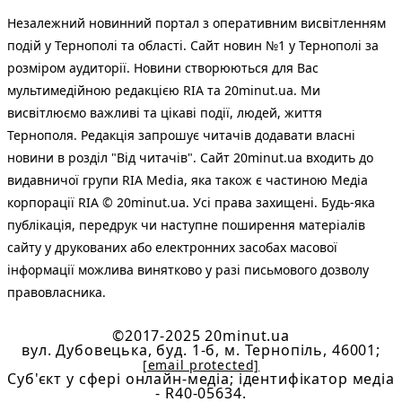
Незалежний новинний портал з оперативним висвітленням
подій у Тернополі та області. Сайт новин №1 у Тернополі за
розміром аудиторії. Новини створюються для Вас
мультимедійною редакцією RIA та 20minut.ua. Ми
висвітлюємо важливі та цікаві події, людей, життя
Тернополя. Редакція запрошує читачів додавати власні
новини в розділ "Від читачів". Сайт 20minut.ua входить до
видавничої групи RIA Media, яка також є частиною Медіа
корпорації RIA © 20minut.ua. Усі права захищені. Будь-яка
публiкацiя, передрук чи наступне поширення матеріалів
сайту у друкованих або електронних засобах масової
інформації можлива винятково у разі письмового дозволу
правовласника.
©2017-2025 20minut.ua
вул. Дубовецька, буд. 1-б, м. Тернопіль, 46001;
[email protected]
Cуб'єкт у сфері онлайн-медіа; ідентифікатор медіа
- R40-05634.