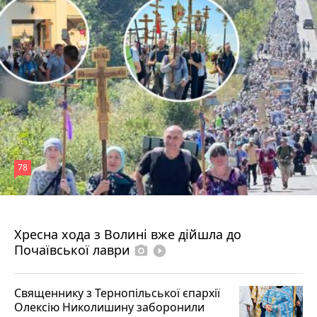
78
4 серпня 2026 р.
Хресна хода з Волині вже дійшла до
Почаївської лаври
photo_camera
play_circle_filled
Священнику з Тернопільської єпархії
Олексію Николишину заборонили