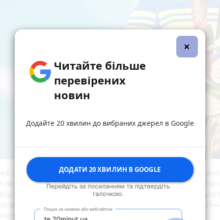
×
Читайте більше
перевірених
новин
Додайте 20 хвилин до вибраних джерел в Google
ДОДАТИ 20 ХВИЛИН В GOOGLE
мо, що Тарас Радь – майстер спорту України міжнародно
 перегонів та заслужений майстер спорту України з біат
ець ДЮСШІ «Інваспорт», студент магістратури факульте
го виховання Тернопільського національного педагогіч
итету імені Володимира Гнатюка.