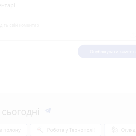
нтарі
Опублікувати комент
 сьогодні
 з полону
Робота у Тернополі!
Огляд