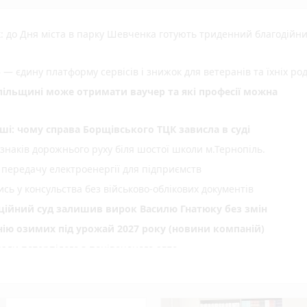
: до Дня міста в парку Шевченка готують триденний благодійн
 — єдину платформу сервісів і знижок для ветеранів та їхніх ро
опільщині може отримати ваучер та які професії можна
ші: чому справа Борщівського ТЦК зависла в суді
 знаків дорожнього руху біля шостої школи м.Тернопіль.
 передачу електроенергії для підприємств
сь у консульства без військово-облікових документів
яційний суд залишив вирок Василю Гнатюку без змін
нію озимих під урожай 2027 року (новини компаній)
али потерпілого з понівеченого авто
photo_camera
лейбусів
День Народження: вітають усім фейсбуком, пишіть побажання і