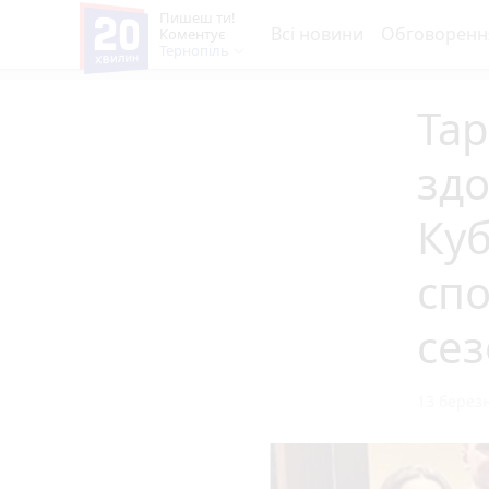
Пишеш ти!
Всі новини
Обговоренн
Коментує
Тернопіль
Тар
здо
Куб
сп
сез
13 березн