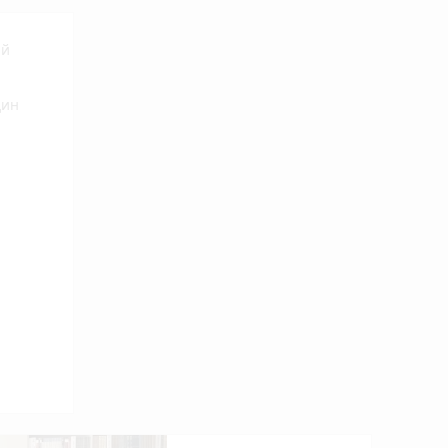
ий
дин
 ви