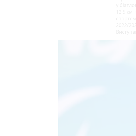
у біатло
12,5 км 
спортсме
2022/202
Виступав