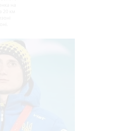
онка на
а 20 км
езоні
оні.