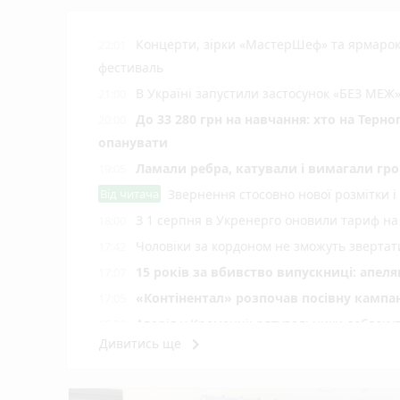
Концерти, зірки «МастерШеф» та ярмарок
22:01
фестиваль
В Україні запустили застосунок «БЕЗ МЕЖ»
21:00
До 33 280 грн на навчання: хто на Терн
20:00
опанувати
Ламали ребра, катували і вимагали гро
19:05
Від читача
Звернення стосовно нової розмітки і
З 1 серпня в Укренерго оновили тариф на
18:00
Чоловіки за кордоном не зможуть звертати
17:42
15 років за вбивство випускниці: апел
17:07
«Контінентал» розпочав посівну кампа
17:05
Аварія у Кременці: рятувальники деблокув
16:30
keyboard_arrow_right
Дивитись ще
До Тернополя прибули всі 17 нових тро
15:59
У священника-блогера Олексія Філюка — 
15:42
play_circle_filled
photo_camera