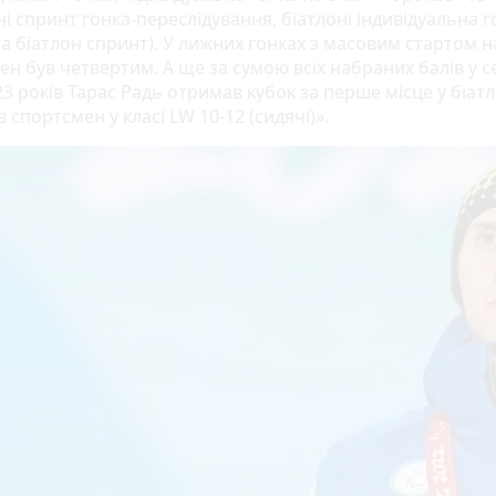
ні спринт гонка-переслідування, біатлоні індивідуальна г
та біатлон спринт). У лижних гонках з масовим стартом н
н був четвертим. А ще за сумою всіх набраних балів у с
3 років Тарас Радь отримав кубок за перше місце у біатл
 спортсмен у класі LW 10-12 (сидячі)».