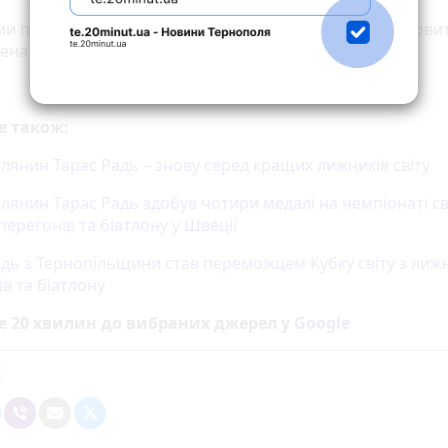
ми повідомляли про успіхи цього унікального і таланови
ена з Тернополя на міжнародних змаганнях.
е також:
лянин Тарас Радь – знову серед кращих лижників світу
лянин Тарас Радь здобув чотири медалі на чемпіонаті сві
ерегонів та біатлону у Швеції
адь з Тернопільщини став переможцем Кубку світу з лиж
в та біатлону
е 20 хвилин до вибраних джерел у
Google