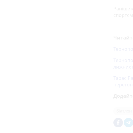
Раніше 
спортсм
Читайт
Тернопо
Тернопо
лижних п
Тарас Р
перегоні
Додайт
біатлон