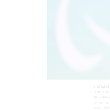
Нагадає
з лижних
вихован
фізично
універс