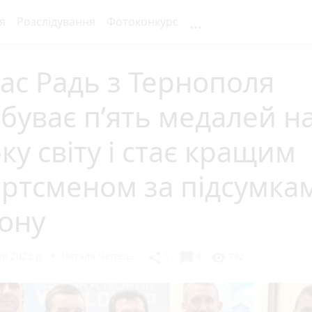
...
я
Розслідування
Фотоконкурс
ас Радь з Тернополя
буває п’ять медалей н
ку світу і стає кращим
ортсменом за підсумка
ону
я 2023 р.
Наталя Чепець
chat_bubble
share
visibility
1
0
732