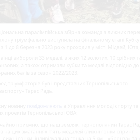
іональна паралімпійська збірна команда з лижних перег
тлону тріумфально виступила на фінальному етапі Кубку 
з 1 до 8 березня 2023 року проходив у місті Мідвей, Юта
аїнці вибороли 33 медалі, з яких 12 золотих, 10 срібних т
нзових, а також отримали кубки та медалі відповідно до
раних балів за сезон 2022/2023.
ед тріумфаторів був і представник Тернопільського
васпорту» Тарас Радь.
сну новину
повідомляють
в Управління молоді спорту та
их проектів Тернопільської ОВА:
чайно приємно, що наш земляк, тернополянин Тарас Ра
в на цих змаганнях п’ять медалей (лижні гонки спринт –
, лижні гонки, індивідуальна гонка на 5 км – «бронза» та