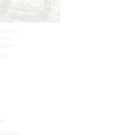
онів та
світу,
, США.
а 11
дь
 «золото»