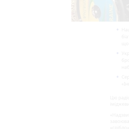
Нац
біа
що 
Укр
бро
наб
Сер
«Ін
Цю раді
іміджев
«Надзви
завоюва
«срібло»