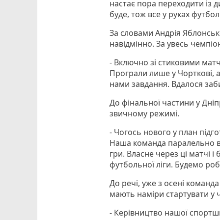
настає пора переходити із д
буде, тож все у руках футболі
За словами Андрія Яблонсько
навідмінно. За увесь чемпіо
- Включно зі стиковими матч
Програли лише у Чорткові, 
нами завдання. Вдалося заби
До фінальної частини у Дніп
звичному режимі.
- Чогось нового у план підг
Наша команда паралельно ви
гри. Власне через ці матчі 
футбольної ліги. Будемо ро
До речі, уже з осені команд
мають наміри стартувати у ч
- Керівництво нашої спортшк