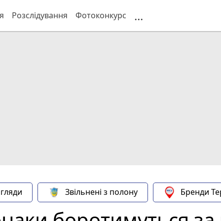
...
я
Розслідування
Фотоконкурс
гляди
Звільнені з полону
Бренди Те
юнаки боротимуться за 