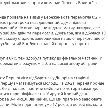
олодші змагалися проти команди "Ковель-Волинь" з
а провела на виїзді у Бережанах та перемогла 0:2, -
Цією грою трохи незадоволений, адже підвела
шому таймі. Могли вирішити долю матчу швидше, але
 забили двічі та перемогли. Друга гра, яка відбулася 10
 міському стадіоні, завершилася нашою переконливою
утбольний Бог був на нашій стороні і у ворота
упи U-15 теж здобула путівку до фінальної частини. У
ремогли з рахунком 2:0, а на виїзді знову обіграли
у Першої ліги відбудеться у Дніпрі на стадіоні
 Спершу змагатимуться молодші, а 20-21 червня пройде
пі. До фінальної частини вийшли по чотири команди.
ься пари півфіналістів. У другий ігровий день
нок за 3-4 місця. Звичайно, що ми прагнемо завоювати
аїни. Моїм підопічним уже 17 років, а це той вік, коли