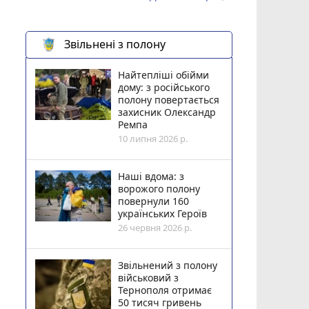
Звільнені з полону
Найтепліші обійми
дому: з російського
полону повертається
захисник Олександр
Ремпа
10 липня 2026 р.
Наші вдома: з
ворожого полону
повернули 160
українських Героїв
26 червня 2026 р.
Звільнений з полону
військовий з
Тернополя отримає
50 тисяч гривень