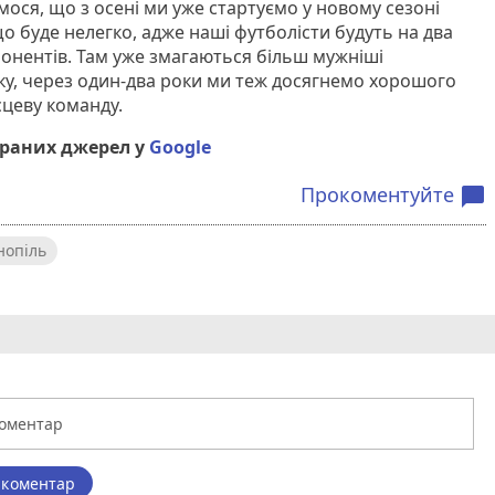
ємося, що з осені ми уже стартуємо у новому сезоні
о буде нелегко, адже наші футболісти будуть на два
онентів. Там уже змагаються більш мужніші
мку, через один-два роки ми теж досягнемо хорошого
сцеву команду.
браних джерел у
Google
Прокоментуйте
chat_bubble
опіль
 коментар