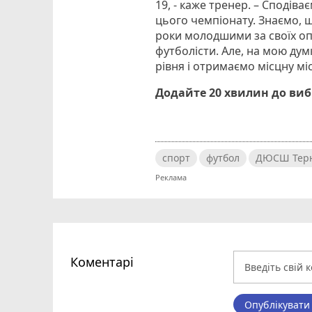
19, - каже тренер. – Сподіва
цього чемпіонату. Знаємо, щ
роки молодшими за своїх оп
футболісти. Але, на мою ду
рівня і отримаємо місцну мі
Додайте 20 хвилин до ви
спорт
футбол
ДЮСШ Терн
Коментарі
Опублікувати