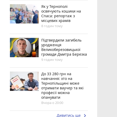
Як у Тернополі
освячують кошики на
Спаса: репортаж з
місцевих храмів
8 годин тому
Підтвердили загибель
уродженця
Великоберезовицької
громади Дмитра Березка
9 годин тому
До 33 280 грн на
навчання: хто на
Тернопільщині може
отримати ваучер та які
професії можна
опанувати
Вчора о 20:00
keyboard_arrow_right
Дивитись ще