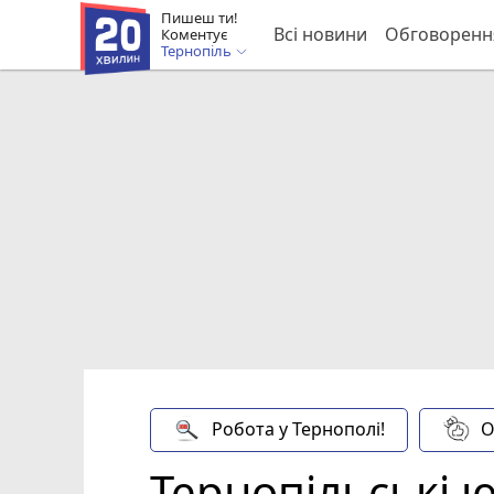
Пишеш ти!
Всі новини
Обговоренн
Коментує
Тернопіль
Робота у Тернополі!
О
Тернопільські 