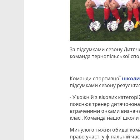
За підсумками сезону Дитячо
команда тернопільської спо
Команди спортивної
школ
підсумками сезону результа
- У кожній з вікових категор
пояснює тренер дитячо-юнац
втраченими очками визначал
класі. Команда нашої школи 
Минулого тижня обидві ком
право участі у фінальній ча