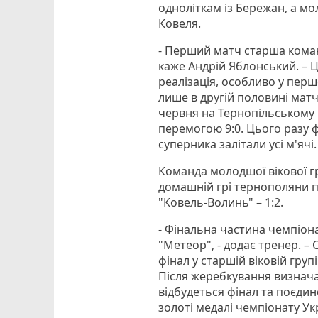
одноліткам із Бережан, а м
Ковеля.
- Перший матч старша команд
каже Андрій Яблонський. – 
реалізація, особливо у пер
лише в другій половині матчу
червня на Тернопільському
перемогою 9:0. Цього разу ф
суперника залітали усі м'ячі.
Команда молодшої вікової гр
домашній грі тернополяни пе
"Ковель-Волинь" – 1:2.
- Фінальна частина чемпіонат
"Метеор", - додає тренер. –
фінал у старшій віковій гру
Після жеребкування визначат
відбудеться фінал та поєди
золоті медалі чемпіонату Укр