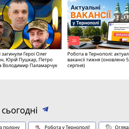
mode_comment
20
і загинули Герої Олег
Робота в Тернополі: актуал
н, Юрій Пушкар, Петро
вакансії тижня (оновлено 5
та Володимир Паламарчук
серпня)
 сьогодні
 з полону
Робота у Тернополі!
Огляд