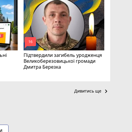
«Треба вм
Соколовс
призначе
управлін
mode_comment
mode_comment
16
24
ьні
Підтвердили загибель уродженця
Великоберезовицької громади
Дмитра Березка
keyboard_arrow_right
Дивитись ще
и