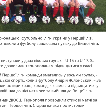
-юнацької футбольної ліги України у Першій лізі,
ртшколи з футболу завоювала путівку до Вищої ліги.
и
виступали у двох вікових групах – U-15 та U-17. За
ти дозволили тернополянам підвищитися у класі.
ій Першої ліги команди змагались у восьми групах, -
ької спортшколи з футболу Андрій Яблонський. – За
и чотири кращі команді, які змогли підвищитися у
увійшла до цієї четвірки та вийшла до Вищої ліги.
анди ДЮСШ Тернополя проводили стикові матчі за
стині Першої ліги. Старші юнаки протистояли