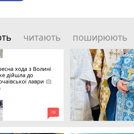
ють
читають
поширюють
ресна хода з Волині
же дійшла до
очаївської лаври
photo_camera
lled
mode_comment
78