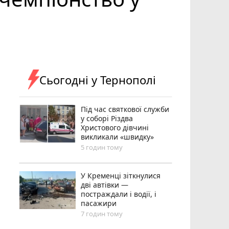
Сьогодні у Тернополі
Під час святкової служби
у соборі Різдва
Христового дівчині
викликали «швидку»
5 годин тому
У Кременці зіткнулися
дві автівки —
постраждали і водії, і
пасажири
7 годин тому