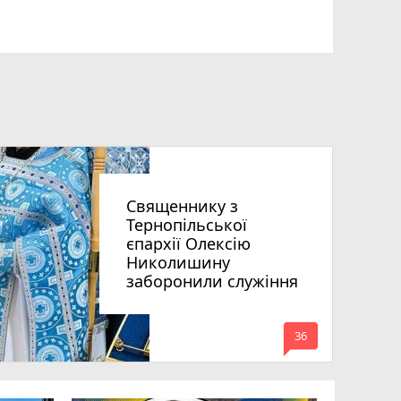
Священнику з
Тернопільської
єпархії Олексію
Николишину
заборонили служіння
mode_comment
36