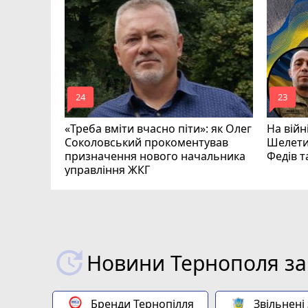
родженця
омади
mode_comment
mode_comment
24
23
«Треба вміти вчасно піти»: як Олег
На війн
Соколовський прокоментував
Шелети
призначення нового начальника
Федів 
управління ЖКГ
Новини Тернополя за
Бренди Тернопілля
Звільнені