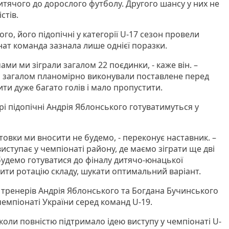
итячого до дорослого футболу. Другого шансу у них не
стів.
го, його підопічні у категорії U-17 сезон провели
нат команда зазнала лише однієї поразки.
ами ми зіграли загалом 22 поєдинки, - каже він. –
а загалом планомірно виконували поставлене перед
ти дуже багато голів і мало пропустити.
рі підопічні Андрія Яблонського готуватимуться у
отовки ми вносити не будемо, - переконує наставник. –
ступає у чемпіонаті району, де маємо зіграти ще дві
і будемо готуватися до фіналу дитячо-юнацької
бити ротацію складу, шукати оптимальний варіант.
а тренерів Андрія Яблонського та Богдана Бучинського
емпіонаті України серед команд U-19.
оли повністю підтримало ідею виступу у чемпіонаті U-