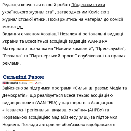
Редакція керується в своїй роботі
"Кодексом етики
українського журналіста"
, затвердженим Комісією з
журналістської етики. Поскаржитись на матеріал до Комісії
можна
тут
Видання є членом
Асоціації Незалежні регіональні видавці
України
та Всесвітньої асоціації видавців
WAN-IFRA
Матеріали з позначками "Новини компаній", "Прес-служба",
"Реклама" та "Партнерський проєкт" опубліковані на правах
реклами.
Здійснено за підтримки програми «Сильніші разом: Медіа та
Демократія», що реалізується Всесвітньою асоціацією
видавців новин (WAN-IFRA) у партнерстві з Асоціацією
«Незалежні регіональні видавці України» (АНРВУ) та
Норвезькою асоціацією медіабізнесу (MBL) за підтримки
Норвегії. Погляди авторів не обов’язково відображають