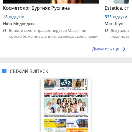
Косметолог Буртняк Руслана
Estetica, с
18 відгуків
533 відгуки
Ніна Медведєва
Mari Klym
Вітаю, в салоні працює перукар Марія - це
Дякуємо за 
просто бомбічна дівчина, фахівець своєї справи
людяність,
👏.. я тепер її клієнтка навічно)❤️
свою клінік
і...
keyboard_arrow_right
Дивитись ще
СВІЖИЙ ВИПУСК