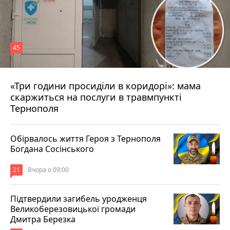
45
«Три години просиділи в коридорі»: мама
Вчора о 13:05
скаржиться на послуги в травмпункті
Тернополя
Обірвалось життя Героя з Тернополя
Богдана Сосінського
21
Вчора о 09:00
Підтвердили загибель уродженця
Великоберезовицької громади
Дмитра Березка