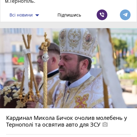
м.Тернопіль.
Всі новини
Підпишись
Кардинал Микола Бичок очолив молебень у
Тернополі та освятив авто для ЗСУ
photo_camera