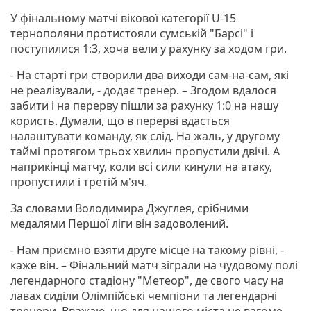
У фінальному матчі вікової категорії U-15
тернополяни протистояли сумській "Барсі" і
поступилися 1:3, хоча вели у рахунку за ходом гри.
- На старті гри створили два виходи сам-на-сам, які
не реалізували, - додає тренер. – Згодом вдалося
забити і на перерву пішли за рахунку 1:0 на нашу
користь. Думали, що в перерві вдасться
налаштувати команду, як слід. На жаль, у другому
таймі протягом трьох хвилин пропустили двічі. А
наприкінці матчу, коли всі сили кинули на атаку,
пропустили і третій м'яч.
За словами Володимира Джуглея, срібними
медалями Першої ліги він задоволений.
- Нам приємно взяти друге місце на такому рівні, -
каже він. – Фінальний матч зіграли на чудовому полі
легендарного стадіону "Метеор", де свого часу на
лавах сиділи Олімпійські чемпіони та легендарні
тренери. Вважаю, що для нашого міста це вагоме