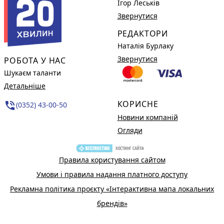
Ігор Леськів
Звернутися
РЕДАКТОРИ
Наталія Бурлаку
Звернутися
РОБОТА У НАС
Шукаєм таланти
Детальніше
КОРИСНЕ
phone_in_talk
(0352) 43-00-50
Новини компаній
Огляди
Правила користування сайтом
Умови і правила надання платного доступу
Рекламна політика проєкту «Інтерактивна мапа локальних
брендів»