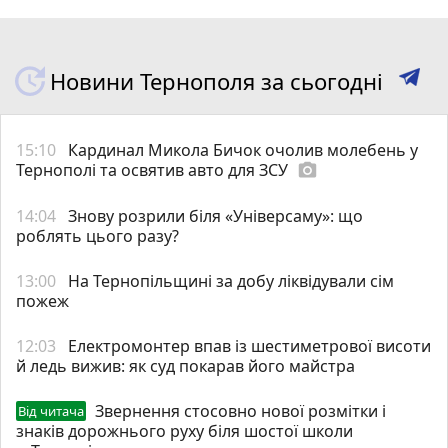
Новини Тернополя за сьогодні
15:10
Кардинал Микола Бичок очолив молебень у
Тернополі та освятив авто для ЗСУ
photo_camera
14:04
Знову розрили біля «Універсаму»: що
роблять цього разу?
13:00
На Тернопільщині за добу ліквідували сім
пожеж
12:03
Електромонтер впав із шестиметрової висоти
й ледь вижив: як суд покарав його майстра
Звернення стосовно нової розмітки і
Від читача
знаків дорожнього руху біля шостої школи