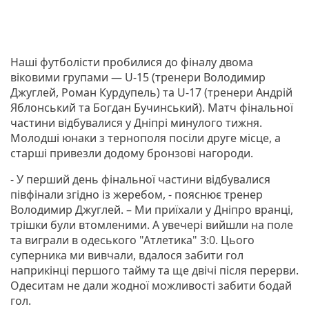
Наші футболісти пробилися до фіналу двома
віковими групами — U-15 (тренери Володимир
Джуглей, Роман Курдупель) та U-17 (тренери Андрій
Яблонський та Богдан Бучинський). Матч фінальної
частини відбувалися у Дніпрі минулого тижня.
Молодші юнаки з тернополя посіли друге місце, а
старші привезли додому бронзові нагороди.
- У перший день фінальної частини відбувалися
півфінали згідно із жеребом, - пояснює тренер
Володимир Джуглей. – Ми приїхали у Дніпро вранці,
трішки були втомленими. А увечері вийшли на поле
та виграли в одеського "Атлетика" 3:0. Цього
суперника ми вивчали, вдалося забити гол
наприкінці першого тайму та ще двічі після перерви.
Одеситам не дали жодної можливості забити бодай
гол.