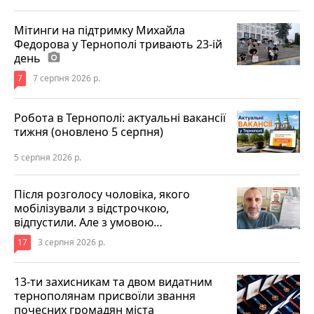
Мітинги на підтримку Михайла
Федорова у Тернополі тривають 23-ій
день
photo_camera
7
7 серпня 2026 р.
Робота в Тернополі: актуальні вакансії
тижня (оновлено 5 серпня)
5 серпня 2026 р.
Після розголосу чоловіка, якого
мобілізували з відстрочкою,
відпустили. Але з умовою…
17
3 серпня 2026 р.
13-ти захисникам та двом видатним
тернополянам присвоїли звання
почесних громадян міста