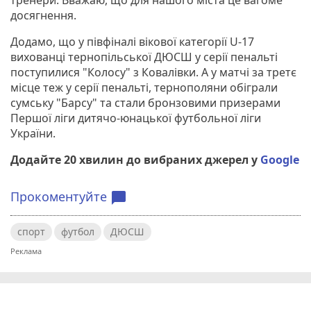
досягнення.
Додамо, що у півфіналі вікової категорії U-17
вихованці тернопільської ДЮСШ у серії пенальті
поступилися "Колосу" з Ковалівки. А у матчі за третє
місце теж у серії пенальті, тернополяни обіграли
сумську "Барсу" та стали бронзовими призерами
Першої ліги дитячо-юнацької футбольної ліги
України.
Додайте 20 хвилин до вибраних джерел у
Google
Прокоментуйте
chat_bubble
спорт
футбол
ДЮСШ