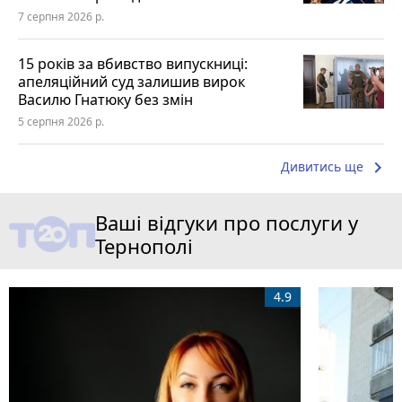
7 серпня 2026 р.
15 років за вбивство випускниці:
апеляційний суд залишив вирок
Василю Гнатюку без змін
5 серпня 2026 р.
keyboard_arrow_right
Дивитись ще
Ваші відгуки про послуги у
Тернополі
4.9