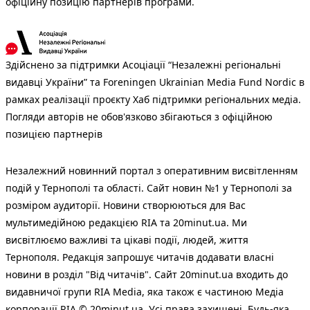
офіційну позицію партнерів програми.
Здійснено за підтримки Асоціації “Незалежні регіональні
видавці України” та Foreningen Ukrainian Media Fund Nordic в
рамках реалізації проєкту Хаб підтримки регіональних медіа.
Погляди авторів не обов'язково збігаються з офіційною
позицією партнерів
Незалежний новинний портал з оперативним висвітленням
подій у Тернополі та області. Сайт новин №1 у Тернополі за
розміром аудиторії. Новини створюються для Вас
мультимедійною редакцією RIA та 20minut.ua. Ми
висвітлюємо важливі та цікаві події, людей, життя
Тернополя. Редакція запрошує читачів додавати власні
новини в розділ "Від читачів". Сайт 20minut.ua входить до
видавничої групи RIA Media, яка також є частиною Медіа
корпорації RIA © 20minut.ua. Усі права захищені. Будь-яка