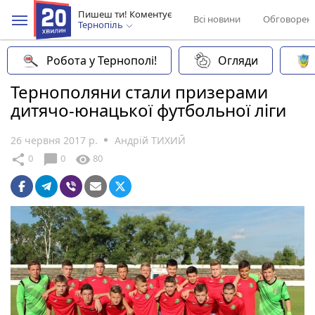
Пишеш ти! Коментує
Всі новини
Обговорен
Тернопіль
Робота у Тернополі!
Огляди
Тернополяни стали призерами
дитячо-юнацької футбольної ліги
26 червня 2017 р.
Андрій ТИХИЙ
chat_bubble
share
visibility
0
0
80