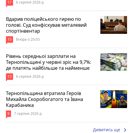
17
6 серпня 2026 р.
Вдарив поліцейського гирею по
голові. Суд конфіскував металевий
спортінвентар
15
Вчора о 20:03
Рівень середньої зарплати на
Тернопільщині у червні зріс на 9,7%:
де платять найбільше та найменше
13
6 серпня 2026 р.
Тернопільщина втратила Героїв
Михайла Скоробогатого та Івана
Карабаника
9
7 серпня 2026 р.
keyboard_arrow_right
Дивитись ще