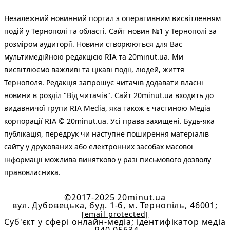
Незалежний новинний портал з оперативним висвітленням
подій у Тернополі та області. Сайт новин №1 у Тернополі за
розміром аудиторії. Новини створюються для Вас
мультимедійною редакцією RIA та 20minut.ua. Ми
висвітлюємо важливі та цікаві події, людей, життя
Тернополя. Редакція запрошує читачів додавати власні
новини в розділ "Від читачів". Сайт 20minut.ua входить до
видавничої групи RIA Media, яка також є частиною Медіа
корпорації RIA © 20minut.ua. Усі права захищені. Будь-яка
публiкацiя, передрук чи наступне поширення матеріалів
сайту у друкованих або електронних засобах масової
інформації можлива винятково у разі письмового дозволу
правовласника.
©2017-2025 20minut.ua
вул. Дубовецька, буд. 1-б, м. Тернопіль, 46001;
[email protected]
Cуб'єкт у сфері онлайн-медіа; ідентифікатор медіа
- R40-05634.