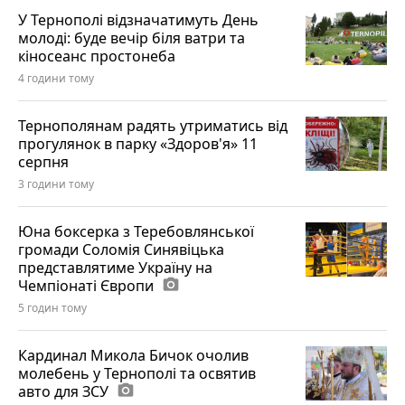
У Тернополі відзначатимуть День
молоді: буде вечір біля ватри та
кіносеанс простонеба
4 години тому
Тернополянам радять утриматись від
прогулянок в парку «Здоров'я» 11
серпня
3 години тому
Юна боксерка з Теребовлянської
громади Соломія Синявіцька
представлятиме Україну на
Чемпіонаті Європи
photo_camera
5 годин тому
Кардинал Микола Бичок очолив
молебень у Тернополі та освятив
авто для ЗСУ
photo_camera