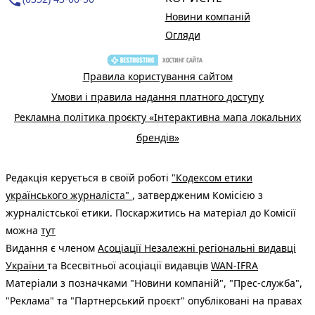
Новини компаній
Огляди
Правила користування сайтом
Умови і правила надання платного доступу
Рекламна політика проєкту «Інтерактивна мапа локальних
брендів»
Редакція керується в своїй роботі
"Кодексом етики
українського журналіста"
, затвердженим Комісією з
журналістської етики. Поскаржитись на матеріал до Комісії
можна
тут
Видання є членом
Асоціації Незалежні регіональні видавці
України
та Всесвітньої асоціації видавців
WAN-IFRA
Матеріали з позначками "Новини компаній", "Прес-служба",
"Реклама" та "Партнерський проєкт" опубліковані на правах