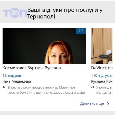
Ваші відгуки про послуги у
Тернополі
4.9
Косметолог Буртняк Руслана
DaVinci, ст
18 відгуків
110 відгуків
Ніна Медведєва
Руслана Ком
Вітаю, в салоні працює перукар Марія - це
У клініці п
просто бомбічна дівчина, фахівець своєї справи
обладнання
👏.. я тепер її клієнтка навічно)❤️
задоволена
рекомендую
keyboard_arrow_right
Дивитись ще