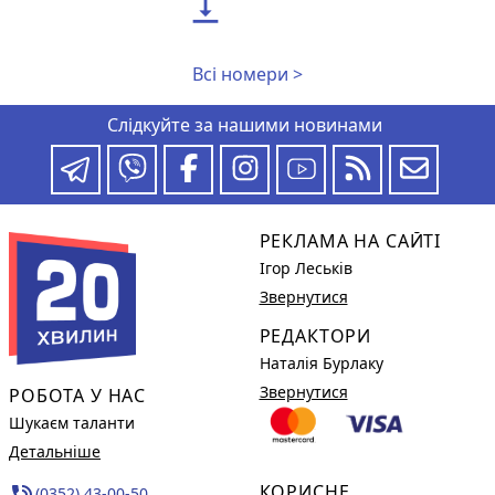

Всі номери >
Слідкуйте за нашими новинами
РЕКЛАМА НА САЙТІ
Ігор Леськів
Звернутися
РЕДАКТОРИ
Наталія Бурлаку
Звернутися
РОБОТА У НАС
Шукаєм таланти
Детальніше
КОРИСНЕ
phone_in_talk
(0352) 43-00-50