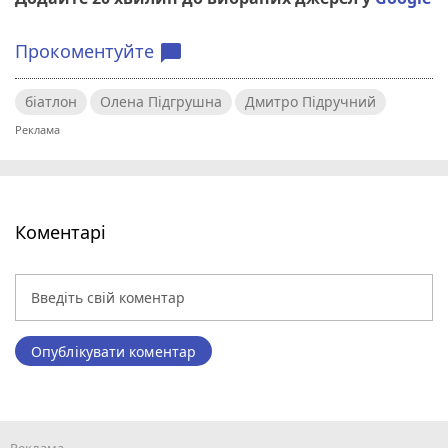
Прокоментуйте
chat_bubble
біатлон
Олена Підгрушна
Дмитро Підручний
Коментарі
Опублікувати коментар