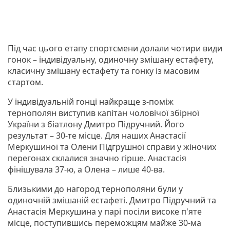
Під час цього етапу спортсмени долали чотири види
гонок – індивідуальну, одиночну змішану естафету,
класичну змішану естафету та гонку із масовим
стартом.
У індивідуальній гонці найкраще з-поміж
тернополян виступив капітан чоловічої збірної
України з біатлону Дмитро Підручний. Його
результат – 30-те місце. Для наших Анастасії
Меркушиної та Олени Підгрушної справи у жіночих
перегонах склалися значно гірше. Анастасія
фінішувала 37-ю, а Олена – лише 40-ва.
Близькими до нагород тернополяни були у
одиночній змішаній естафеті. Дмитро Підручний та
Анастасія Меркушина у парі посіли високе п'яте
місце, поступившись переможцям майже 30-ма