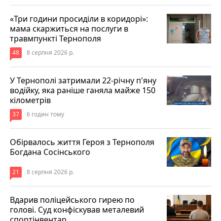
«Три години просиділи в коридорі»:
мама скаржиться на послуги в
травмпункті Тернополя
48
8 серпня 2026 р.
У Тернополі затримали 22-річну п'яну
водійку, яка раніше ганяла майже 150
кілометрів
37
6 годин тому
Обірвалось життя Героя з Тернополя
Богдана Сосінського
21
8 серпня 2026 р.
Вдарив поліцейського гирею по
голові. Суд конфіскував металевий
спортінвентар