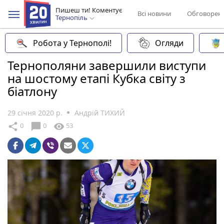
Пишеш ти! Коментує
Всі новини
Обговорен
Тернопіль
Робота у Тернополі!
Огляди
Тернополяни завершили виступи
на шостому етапі Кубка світу з
біатлону
29 січня 2020 р.
Андрій ТИХИЙ
chat_bubble
share
visibility
0
0
53