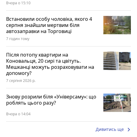
Вчора о 15:10
Встановили особу чоловіка, якого 4
серпня знайшли мертвим біля
автозаправки на Торговиці
7 годин тому
Після потопу квартири на
Коновальця, 20 сирі та цвітуть.
Мешканці можуть розраховувати на
допомогу?
7 серпня 2026 р.
Знову розрили біля «Універсаму»: що
роблять цього разу?
Вчора о 14:04
keyboard_arrow_right
Дивитись ще