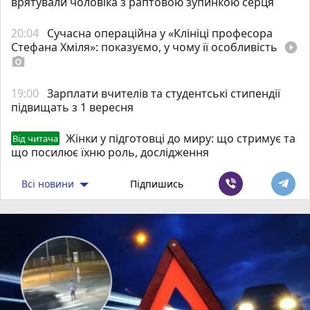
врятували чоловіка з раптовою зупинкою серця
20:04
Сучасна операційна у «Клініці професора
Стефана Хміля»: показуємо, у чому її особливість
play_circle_filled
photo_camera
19:00
Зарплати вчителів та студентські стипендії
підвищать з 1 вересня
Жінки у підготовці до миру: що стримує та
Від читача
що посилює їхню роль, дослідження
Всі новини
Підпишись