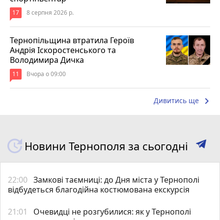
17
8 серпня 2026 р.
Тернопільщина втратила Героїв
Андрія Іскоростенського та
Володимира Дичка
11
Вчора о 09:00
keyboard_arrow_right
Дивитись ще
Новини Тернополя за сьогодні
22:00
Замкові таємниці: до Дня міста у Тернополі
відбудеться благодійна костюмована екскурсія
21:01
Очевидці не розгубилися: як у Тернополі