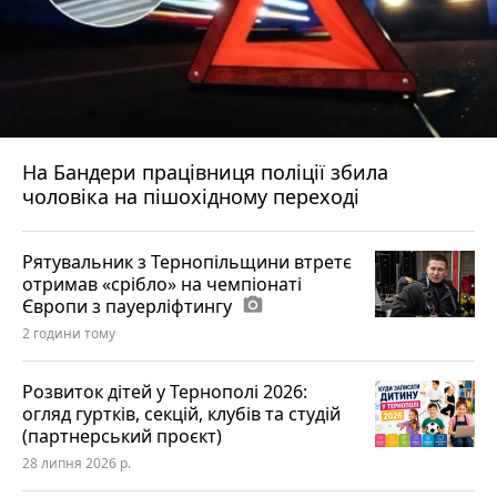
На Бандери працівниця поліції збила
чоловіка на пішохідному переході
Рятувальник з Тернопільщини втретє
отримав «срібло» на чемпіонаті
Європи з пауерліфтингу
photo_camera
2 години тому
Розвиток дітей у Тернополі 2026:
огляд гуртків, секцій, клубів та студій
(партнерський проєкт)
28 липня 2026 р.