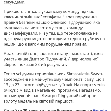
секундами.
Прикрість спіткала українську команду під час
класичної змішаної естафети. Через порушення
правил безпеки нашою Оленою Підгрушною, яка
змагалась на четвертому етапі, команду
дискваліфікували. Річ у тім, що тернополянка не
одягнула рушницю, переходячи з одного рубежу на
інший, що є вагомим порушенням правил.
У заключній гонці шостого етапу – мас-старті, взяв
участь лише Дмитро Підручний. Лідер чоловічої
збірної показав 28-ий результат.
Тепер усі думки тернопільських біатлоністів будуть
зосереджені на майбутньому чемпіонаті світу, що з
13 до 23 лютого відбудеться у Італії. На спортсменів
очікує сім видів змагальної програми. Нагадаємо,
що минулоріч наш Дмитро Підручний виборов
золоту медаль на світовій першості.
Додайте 20 хвилин до вибраних джерел у
Google