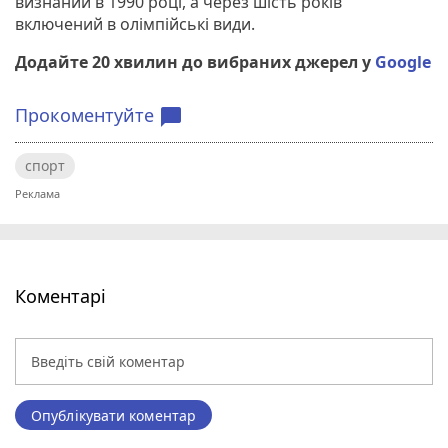
визнаний в 1990 році, а через шість років
включений в олімпійські види.
Додайте 20 хвилин до вибраних джерел у
Google
Прокоментуйте
chat_bubble
спорт
Коментарі
Опублікувати коментар