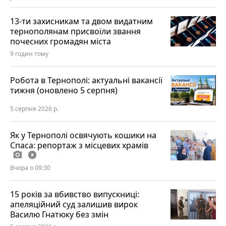
13-ти захисникам та двом видатним
тернополянам присвоїли звання
почесних громадян міста
9 годин тому
Робота в Тернополі: актуальні вакансії
тижня (оновлено 5 серпня)
5 серпня 2026 р.
Як у Тернополі освячують кошики на
Спаса: репортаж з місцевих храмів
photo_camera
play_circle_filled
Вчора о 09:30
15 років за вбивство випускниці:
апеляційний суд залишив вирок
Василю Гнатюку без змін