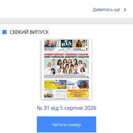
відзначити м'ясні страви в тандирі — м'ясо...
на вагу, то
keyboard_arrow_right
Дивитись ще
СВІЖИЙ ВИПУСК
№ 31 від 5 серпня 2026
Читати номер