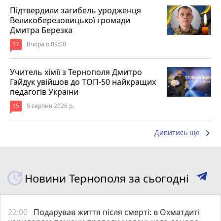
Підтвердили загибель уродженця
Великоберезовицької громади
Дмитра Березка
17
Вчора о 09:00
Учитель хімії з Тернополя Дмитро
Гайдук увійшов до ТОП-50 найкращих
педагогів України
15
5 серпня 2026 р.
keyboard_arrow_right
Дивитись ще
Новини Тернополя за сьогодні
22:00
Подарував життя після смерті: в Охматдиті