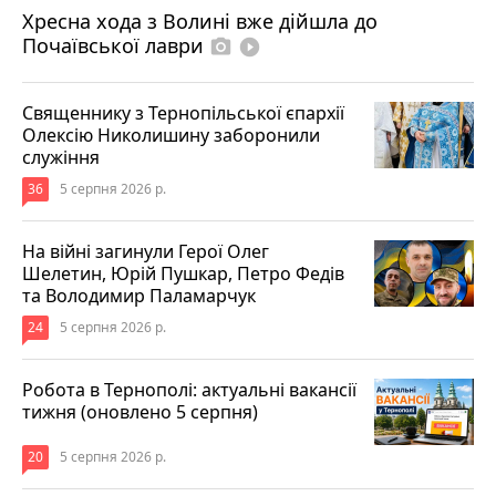
Хресна хода з Волині вже дійшла до
Почаївської лаври
photo_camera
play_circle_filled
Священнику з Тернопільської єпархії
Олексію Николишину заборонили
служіння
36
5 серпня 2026 р.
На війні загинули Герої Олег
Шелетин, Юрій Пушкар, Петро Федів
та Володимир Паламарчук
24
5 серпня 2026 р.
Робота в Тернополі: актуальні вакансії
тижня (оновлено 5 серпня)
20
5 серпня 2026 р.