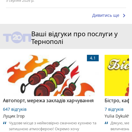
5 серпня 2026 р.
keyboard_arrow_right
Дивитись ще
Ваші відгуки про послуги у
Тернополі
4.1
Автопорт, мережа закладів харчування
Бістро, каф
647 відгуків
7 відгуків
Луцик Ігор
Yulia Dykukh
Чудове місце з неймовірно смачною кухнею та
Дякую, мені
затишною атмосферою! Окремо хочу
величезний 