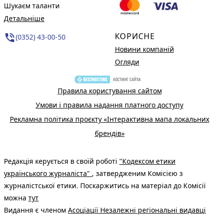
Шукаєм таланти
Детальніше
КОРИСНЕ
phone_in_talk
(0352) 43-00-50
Новини компаній
Огляди
Правила користування сайтом
Умови і правила надання платного доступу
Рекламна політика проєкту «Інтерактивна мапа локальних
брендів»
Редакція керується в своїй роботі
"Кодексом етики
українського журналіста"
, затвердженим Комісією з
журналістської етики. Поскаржитись на матеріал до Комісії
можна
тут
Видання є членом
Асоціації Незалежні регіональні видавці