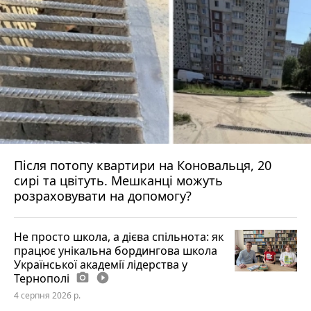
Після потопу квартири на Коновальця, 20
сирі та цвітуть. Мешканці можуть
розраховувати на допомогу?
Не просто школа, а дієва спільнота: як
працює унікальна бордингова школа
Української академії лідерства у
Тернополі
photo_camera
play_circle_filled
4 серпня 2026 р.