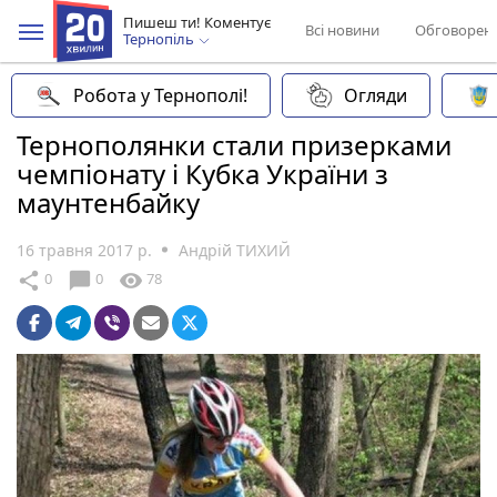
Пишеш ти! Коментує
Всі новини
Обговорен
Тернопіль
Робота у Тернополі!
Огляди
Тернополянки стали призерками
чемпіонату і Кубка України з
маунтенбайку
16 травня 2017 р.
Андрій ТИХИЙ
chat_bubble
share
visibility
0
0
78