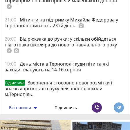
коридором пошани провели маленького донора
play_circle_filled
21:00
Мітинги на підтримку Михайла Федорова у
Тернополі тривають 23-ій день
photo_camera
20:00
Від рюкзака до ручки: у скільки обійдеться
підготовка школяра до нового навчального року
play_circle_filled
photo_camera
19:00
День міста в Тернополі: куди піти та які
заходи планують на 14-16 серпня
Звернення стосовно нової розмітки і
Від читача
знаків дорожнього руху біля шостої школи
м.Тернопіль.
Всі новини
Підпишись