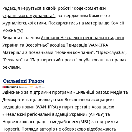
Редакція керується в своїй роботі
"Кодексом етики
українського журналіста"
, затвердженим Комісією з
журналістської етики. Поскаржитись на матеріал до Комісії
можна
тут
Видання є членом
Асоціації Незалежні регіональні видавці
України
та Всесвітньої асоціації видавців
WAN-IFRA
Матеріали з позначками "Новини компаній", "Прес-служба",
"Реклама" та "Партнерський проєкт" опубліковані на правах
реклами.
Здійснено за підтримки програми «Сильніші разом: Медіа та
Демократія», що реалізується Всесвітньою асоціацією
видавців новин (WAN-IFRA) у партнерстві з Асоціацією
«Незалежні регіональні видавці України» (АНРВУ) та
Норвезькою асоціацією медіабізнесу (MBL) за підтримки
Норвегії. Погляди авторів не обов’язково відображають