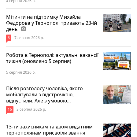
4 серпня 2026 р.
Мітинги на підтримку Михайла
Федорова у Тернополі тривають 23-ій
день
photo_camera
6
7 серпня 2026 р.
Робота в Тернополі: актуальні вакансії
тижня (оновлено 5 серпня)
5 серпня 2026 р.
Після розголосу чоловіка, якого
мобілізували з відстрочкою,
відпустили. Але з умовою…
16
3 серпня 2026 р.
13-ти захисникам та двом видатним
тернополянам присвоїли звання