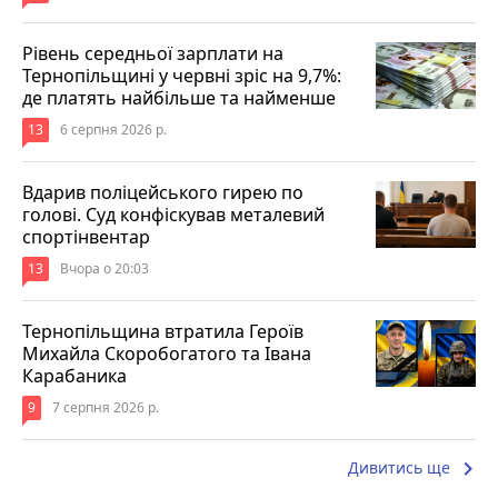
Рівень середньої зарплати на
Тернопільщині у червні зріс на 9,7%:
де платять найбільше та найменше
13
6 серпня 2026 р.
Вдарив поліцейського гирею по
голові. Суд конфіскував металевий
спортінвентар
13
Вчора о 20:03
Тернопільщина втратила Героїв
Михайла Скоробогатого та Івана
Карабаника
9
7 серпня 2026 р.
keyboard_arrow_right
Дивитись ще