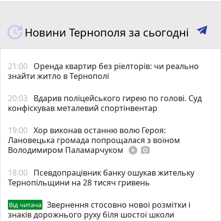
Новини Тернополя за сьогодні
21:00
Оренда квартир без ріелторів: чи реально
знайти житло в Тернополі
20:03
Вдарив поліцейського гирею по голові. Суд
конфіскував металевий спортінвентар
19:00
Хор виконав останню волю Героя:
Лановецька громада попрощалася з воїном
Володимиром Паламарчуком
play_circle_filled
photo_camera
18:00
Псевдопрацівник банку ошукав жительку
Тернопільщини на 28 тисяч гривень
Звернення стосовно нової розмітки і
Від читача
знаків дорожнього руху біля шостої школи