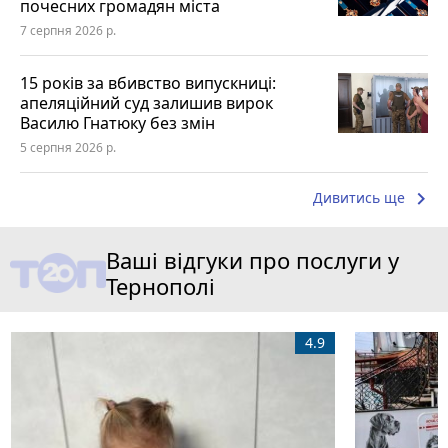
почесних громадян міста
7 серпня 2026 р.
15 років за вбивство випускниці:
апеляційний суд залишив вирок
Василю Гнатюку без змін
5 серпня 2026 р.
keyboard_arrow_right
Дивитись ще
Ваші відгуки про послуги у
Тернополі
4.9