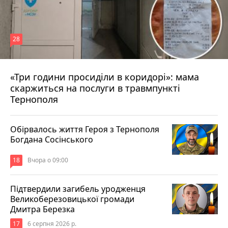
28
«Три години просиділи в коридорі»: мама
Вчора о 13:05
скаржиться на послуги в травмпункті
Тернополя
Обірвалось життя Героя з Тернополя
Богдана Сосінського
18
Вчора о 09:00
Підтвердили загибель уродженця
Великоберезовицької громади
Дмитра Березка
17
6 серпня 2026 р.