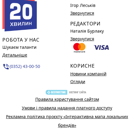
Ігор Леськів
Звернутися
РЕДАКТОРИ
Наталія Бурлаку
Звернутися
РОБОТА У НАС
Шукаєм таланти
Детальніше
КОРИСНЕ
phone_in_talk
(0352) 43-00-50
Новини компаній
Огляди
Правила користування сайтом
Умови і правила надання платного доступу
Рекламна політика проєкту «Інтерактивна мапа локальних
брендів»