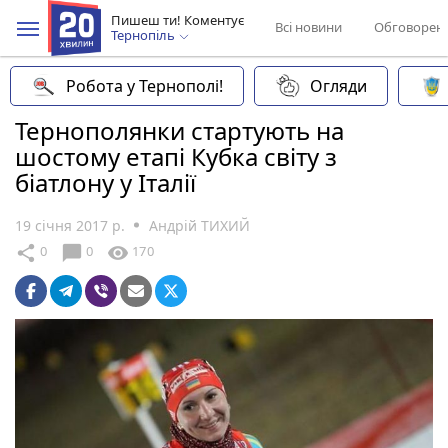
Пишеш ти! Коментує
Всі новини
Обговорен
Тернопіль
Робота у Тернополі!
Огляди
Тернополянки стартують на
шостому етапі Кубка світу з
біатлону у Італії
19 січня 2017 р.
Андрій ТИХИЙ
chat_bubble
share
visibility
0
0
170