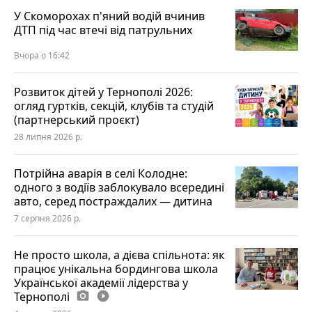
У Скоморохах п'яний водій вчинив
ДТП під час втечі від патрульних
Вчора о 16:42
Розвиток дітей у Тернополі 2026:
огляд гуртків, секцій, клубів та студій
(партнерський проєкт)
28 липня 2026 р.
Потрійна аварія в селі Колодне:
одного з водіїв заблокувало всередині
авто, серед постраждалих — дитина
7 серпня 2026 р.
Не просто школа, а дієва спільнота: як
працює унікальна бордингова школа
Української академії лідерства у
Тернополі
photo_camera
play_circle_filled