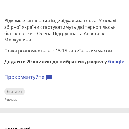
Відкриє етап жіноча індивідуальна гонка. У складі
збірної України стартуватимуть дві тернопільські
біатлоністки – Олена Підгрушна та Анастасія
Меркушина.
Гонка розпочнеться о 15:15 за київським часом.
Додайте 20 хвилин до вибраних джерел у
Google
Прокоментуйте
chat_bubble
біатлон
Коментарі