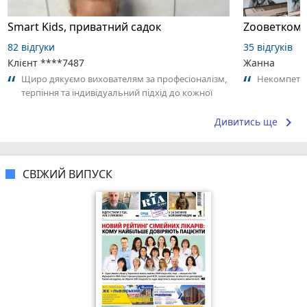
Smart Kids, приватний садок
Zooветкомо
82 відгуки
35 відгуків
Клієнт ****7487
Жанна
Щиро дякуємо вихователям за професіоналізм,
Некомпетен
терпіння та індивідуальний підхід до кожної
дитини.
keyboard_arrow_right
Дивитись ще
СВІЖИЙ ВИПУСК