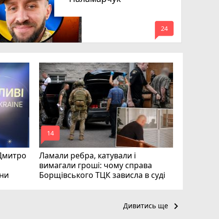
mode_comment
24
Робота в 
вакансії 
серпня)
mode_comment
mode_comment
14
20
 Дмитро
Ламали ребра, катували і
вимагали гроші: чому справа
їни
Борщівського ТЦК зависла в суді
keyboard_arrow_right
Дивитись ще