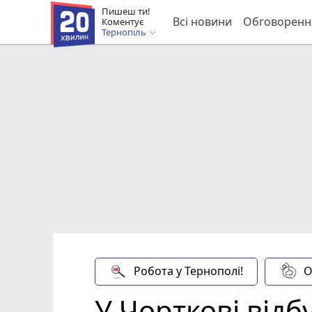
Пишеш ти!
Всі новини
Обговоренн
Коментує
Тернопіль
Робота у Тернополі!
О
У Чорткові від