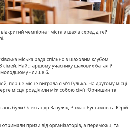
відкритий чемпіонат міста з шахів серед дітей
і.
ківська міська рада спільно з шаховим клубом
13 сімей. Найстаршому учаснику шахових баталій
аймолодшому - лише 6.
ей, перше місце виграла сім'я Гулька. На другому місці
етверте місця розділили між собою сім'ї Юрчишин та
гань були Олександр Зазуляк, Роман Рустамов та Юрій
 отримали призи від організаторів, а переможці та
.