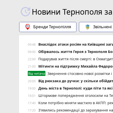
Новини Тернополя за
Бренди Тернопілля
Звільнені
Внаслідок атаки росіян на Київщині заг
09:48
Обірвалось життя Героя з Тернополя Бо
09:00
Подарував життя після смерті: в Охматд
22:00
Мітинги на підтримку Михайла Федоров
21:00
Від читача
Звернення стосовно нової розмітки і
Від рюкзака до ручки: у скільки обійд
20:00
День міста в Тернополі: куди піти та як
19:00
Штормове попередження оголосили на Тер
18:01
Коли потрібно міняти мастило в АКПП: рек
17:40
З'явились рекомендації до зарахування н
17:20