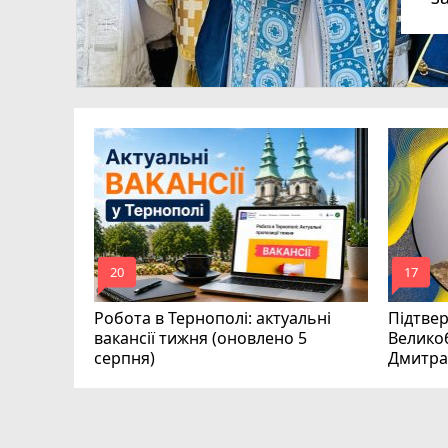
рава
 в суді
mode_comment
mode_comment
20
17
Робота в Тернополі: актуальні
Підтве
вакансії тижня (оновлено 5
Велико
серпня)
Дмитра