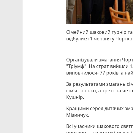
Сімейний шаховий турнір та 
відбулися 1 червня у Чортков
Організували змагання Чорт
"Тріумф". На страт вийшли 
виповнилося- 77 років, а н
За результатами змагань сім
сім'я Грінько, а третє та ч
Кушнір.
Кращими серед дитячих зма
Мізинчук.
Всі учасники шахового святп
призери — грамоти і медалі