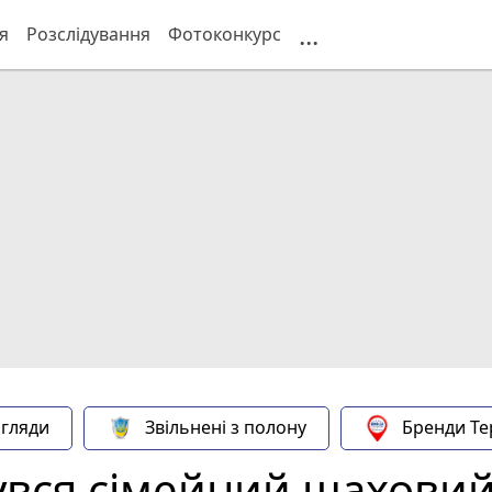
...
я
Розслідування
Фотоконкурс
гляди
Звільнені з полону
Бренди Те
бувся сімейний шаховий