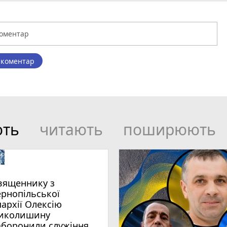
 коментар
ють
читають
поширюють
вященнику з
ернопільської
пархії Олексію
иколишину
аборонили служіння