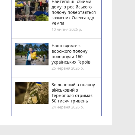
Найтепліші обійми
дому: з російського
полону повертається
захисник Олександр
Ремпа
10 липня 2026 р.
Наші вдома: з
ворожого полону
повернули 160
українських Героїв
26 червня 2026 р.
Звільнений з полону
військовий з
Тернополя отримає
50 тисяч гривень
24 червня 2026 р.