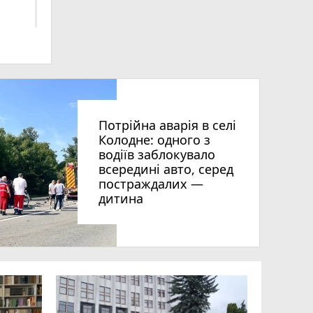
Потрійна аварія в селі
ьна
Колодне: одного з
водіїв заблокувало
всередині авто, серед
постраждалих —
дитина