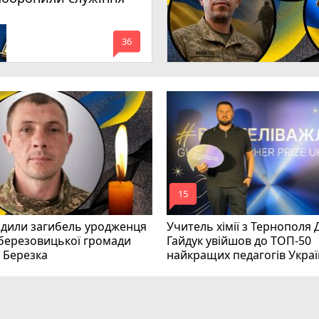
mode_comment
36
mode_comment
15
рдили загибель уродженця
Учитель хімії з Тернополя
березовицької громади
Гайдук увійшов до ТОП-50
 Березка
найкращих педагогів Укра