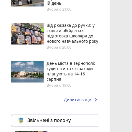
ій день
Вчора о 21:00
Від рюкзака до ручки: у
скільки обійдеться
підготовка школяра до
нового навчального року
Вчора о 20:00
День міста в Тернополі:
куди піти та які заходи
планують на 14-16
серпня
Вчора о 19:00
keyboard_arrow_right
Дивитись ще
Звільнені з полону