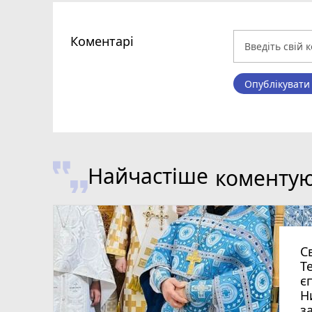
Коментарі
Опублікувати
Найчастіше
коменту
С
Т
є
Н
з