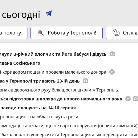
 сьогодні
 з полону
Робота у Тернополі!
Огляд
photo_camera
инули 3-річний хлопчик та його бабуся і дідусь
гдана Сосінського
play_circle_filled
иті коридором пошани провели маленького донора
photo_camera
а у Тернополі тривають 23-ій день
 знаків дорожнього руху біля шостої школи м.Тернопіль.
play_circle_filled
photo_came
еться підготовка школяра до нового навчального року
і заходи планують на 14-16 серпня
нопільщині: на область ідуть грози
омендації та ознаки, що не варто ігнорувати (новини компаній)
а бакалаврат в університети Тернопільщини: як перевірити спи