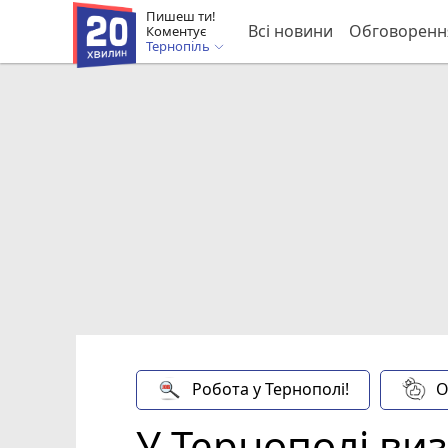
Пишеш ти!
Всі новини
Обговоренн
Коментує
Тернопіль
Робота у Тернополі!
О
У Тернополі ви