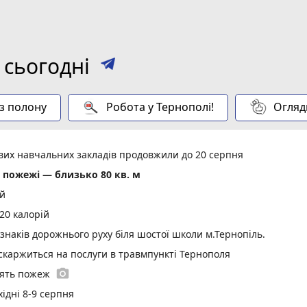
 сьогодні
 з полону
Робота у Тернополі!
Огляд
ових навчальних закладів продовжили до 20 серпня
пожежі — близько 80 кв. м
ій
20 калорій
 знаків дорожнього руху біля шостої школи м.Тернопіль.
 скаржиться на послуги в травмпункті Тернополя
photo_camera
'ять пожеж
ідні 8-9 серпня