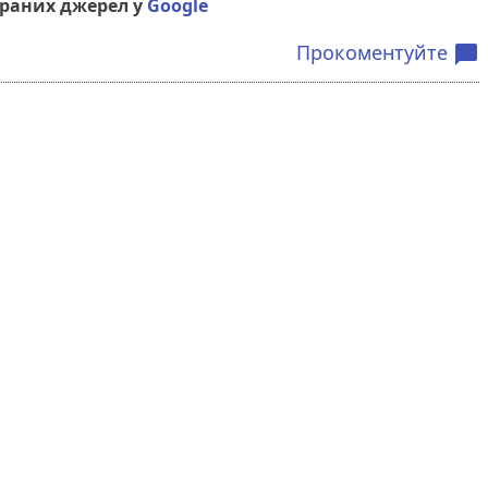
браних джерел у
Google
Прокоментуйте
chat_bubble