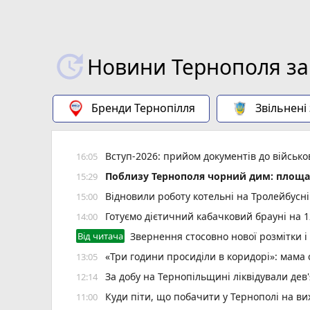
Новини Тернополя за
Бренди Тернопілля
Звільнені
Вступ-2026: прийом документів до військ
16:05
Поблизу Тернополя чорний дим: площа 
15:29
Відновили роботу котельні на Тролейбусн
15:00
Готуємо дієтичний кабачковий брауні на 1
14:00
Від читача
Звернення стосовно нової розмітки і
«Три години просиділи в коридорі»: мама
13:05
За добу на Тернопільщині ліквідували дев
12:14
Куди піти, що побачити у Тернополі на вих
11:00