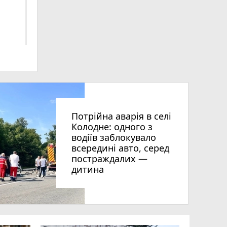
ra
Потрійна аварія в селі
ски
Колодне: одного з
водіїв заблокувало
всередині авто, серед
постраждалих —
дитина