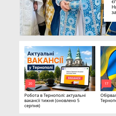
є
Н
з
ля Дмитро
0
аїни
mode_comment
mode_comment
20
17
Робота в Тернополі: актуальні
Обірвал
вакансії тижня (оновлено 5
Терноп
серпня)