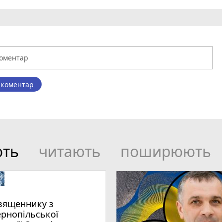
 коментар
ють
читають
поширюють
вященнику з
ернопільської