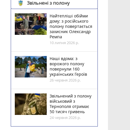
Звільнені з полону
Найтепліші обійми
дому: з російського
полону повертається
захисник Олександр
Ремпа
10 липня 2026 р.
Наші вдома: з
ворожого полону
повернули 160
українських Героїв
26 червня 2026 р.
Звільнений з полону
військовий з
Тернополя отримає
50 тисяч гривень
24 червня 2026 р.