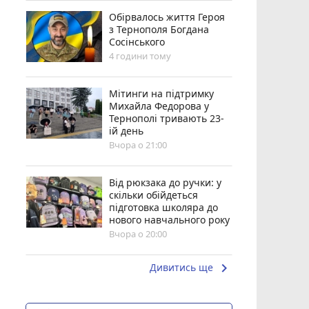
Обірвалось життя Героя
з Тернополя Богдана
Сосінського
4 години тому
Мітинги на підтримку
Михайла Федорова у
Тернополі тривають 23-
ій день
Вчора о 21:00
Від рюкзака до ручки: у
скільки обійдеться
підготовка школяра до
нового навчального року
Вчора о 20:00
keyboard_arrow_right
Дивитись ще