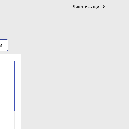
keyboard_arrow_right
Дивитись ще
и