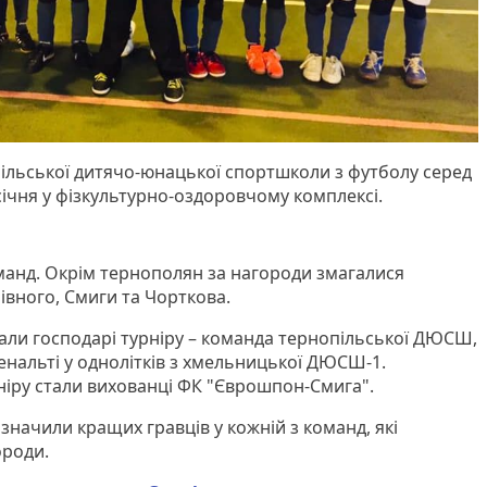
ільської дитячо-юнацької спортшколи з футболу серед
 січня у фізкультурно-оздоровчому комплексі.
оманд. Окрім тернополян за нагороди змагалися
івного, Смиги та Чорткова.
вали господарі турніру – команда тернопільської ДЮСШ,
 пенальті у однолітків з хмельницької ДЮСШ-1.
іру стали вихованці ФК "Єврошпон-Смига".
начили кращих гравців у кожній з команд, які
ороди.