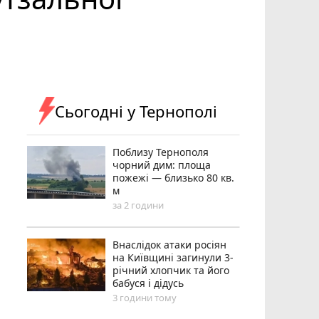
Сьогодні у Тернополі
Поблизу Тернополя
чорний дим: площа
пожежі — близько 80 кв.
м
за 2 години
Внаслідок атаки росіян
на Київщині загинули 3-
річний хлопчик та його
бабуся і дідусь
3 години тому