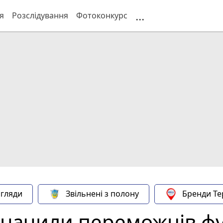
...
я
Розслідування
Фотоконкурс
гляди
Звільнені з полону
Бренди Те
значили переможців фу