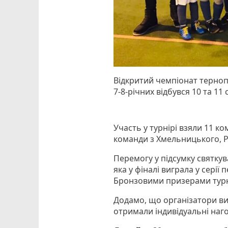
Відкритий чемпіонат терноп
7-8-річних відбувся 10 та 11
Участь у турнірі взяли 11 к
команди з Хмельницького, Р
Перемогу у підсумку святку
яка у фіналі виграла у серії
Бронзовими призерами турн
Додамо, що організатори виз
отримали індивідуальні наг