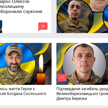
пархії Олексію
иколишину
аборонили служіння
mode_comment
36
mode_comment
17
ось життя Героя з
Підтвердили загибель уро
оля Богдана Сосінського
Великоберезовицької гро
Дмитра Березка