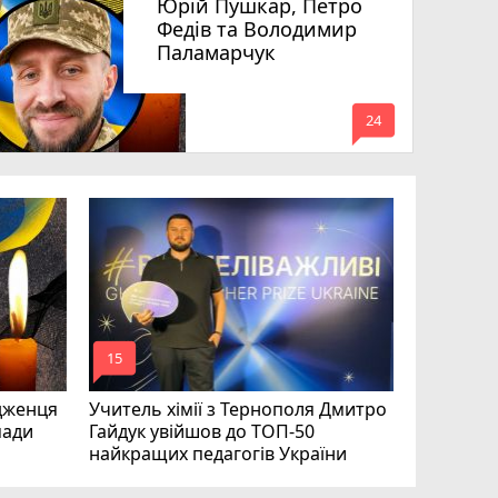
Юрій Пушкар, Петро
Федів та Володимир
Паламарчук
mode_comment
24
Робота в 
вакансії 
серпня)
mode_comment
mode_comment
15
20
дженця
Учитель хімії з Тернополя Дмитро
мади
Гайдук увійшов до ТОП-50
найкращих педагогів України