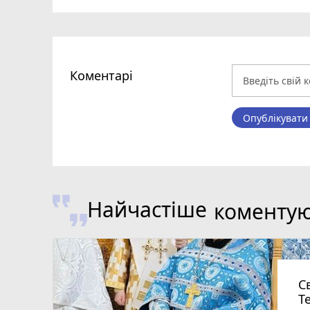
Коментарі
Опублікувати
Найчастіше
коменту
С
Т