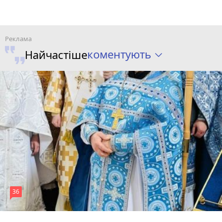
коментують
Найчастіше
36