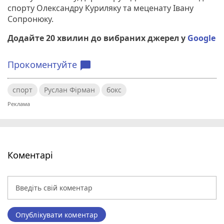
спорту Олександру Куриляку та меценату Івану
Сопронюку.
Додайте 20 хвилин до вибраних джерел у
Google
Прокоментуйте
chat_bubble
спорт
Руслан Фірман
бокс
Коментарі
Опублікувати коментар