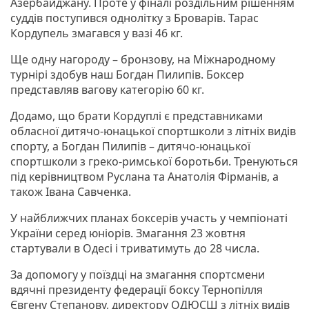
Азербайджану. Проте у фіналі роздільним рішенням
суддів поступився однолітку з Броварів. Тарас
Кордупель змагався у вазі 46 кг.
Ще одну нагороду – бронзову, на Міжнародному
турнірі здобув наш Богдан Пилипів. Боксер
представляв вагову категорію 60 кг.
Додамо, що брати Кордуплі є представниками
обласної дитячо-юнацької спортшколи з літніх видів
спорту, а Богдан Пилипів – дитячо-юнацької
спортшколи з греко-римської боротьби. Тренуються
під керівництвом Руслана та Анатолія Фірманів, а
також Івана Савченка.
У найближчих планах боксерів участь у чемпіонаті
України серед юніорів. Змагання 23 жовтня
стартували в Одесі і триватимуть до 28 числа.
За допомогу у поїздці на змагання спортсмени
вдячні президенту федерації боксу Тернопілля
Євгену Степанову, директору ОДЮСШ з літніх видів