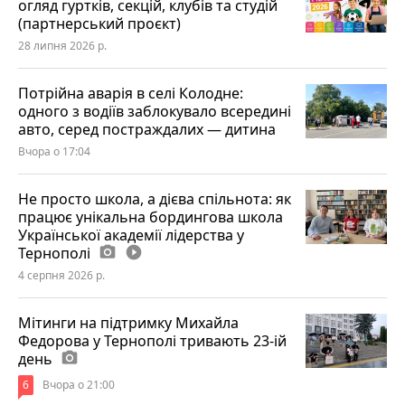
огляд гуртків, секцій, клубів та студій
(партнерський проєкт)
28 липня 2026 р.
Потрійна аварія в селі Колодне:
одного з водіїв заблокувало всередині
авто, серед постраждалих — дитина
Вчора о 17:04
Не просто школа, а дієва спільнота: як
працює унікальна бордингова школа
Української академії лідерства у
Тернополі
photo_camera
play_circle_filled
4 серпня 2026 р.
Мітинги на підтримку Михайла
Федорова у Тернополі тривають 23-ій
день
photo_camera
6
Вчора о 21:00