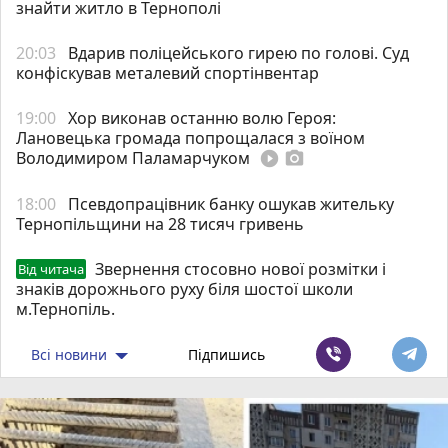
знайти житло в Тернополі
20:03
Вдарив поліцейського гирею по голові. Суд
конфіскував металевий спортінвентар
19:00
Хор виконав останню волю Героя:
Лановецька громада попрощалася з воїном
Володимиром Паламарчуком
play_circle_filled
photo_camera
18:00
Псевдопрацівник банку ошукав жительку
Тернопільщини на 28 тисяч гривень
Звернення стосовно нової розмітки і
Від читача
знаків дорожнього руху біля шостої школи
м.Тернопіль.
Всі новини
Підпишись