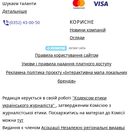
Шукаєм таланти
Детальніше
КОРИСНЕ
phone_in_talk
(0352) 43-00-50
Новини компаній
Огляди
Правила користування сайтом
Умови і правила надання платного доступу
Рекламна політика проєкту «Інтерактивна мапа локальних
брендів»
Редакція керується в своїй роботі
"Кодексом етики
українського журналіста"
, затвердженим Комісією з
журналістської етики. Поскаржитись на матеріал до Комісії
можна
тут
Видання є членом
Асоціації Незалежні регіональні видавці