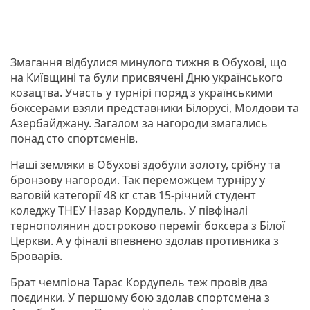
Змагання відбулися минулого тижня в Обухові, що
на Київщині та були присвячені Дню українського
козацтва. Участь у турнірі поряд з українськими
боксерами взяли представники Білорусі, Молдови та
Азербайджану. Загалом за нагороди змагались
понад сто спортсменів.
Наші земляки в Обухові здобули золоту, срібну та
бронзову нагороди. Так переможцем турніру у
ваговій категорії 48 кг став 15-річний студент
коледжу ТНЕУ Назар Кордупель. У півфіналі
тернополянин достроково переміг боксера з Білої
Церкви. А у фіналі впевнено здолав противника з
Броварів.
Брат чемпіона Тарас Кордупель теж провів два
поєдинки. У першому бою здолав спортсмена з