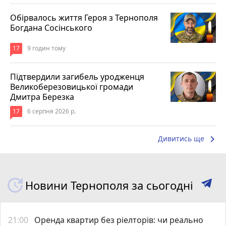
Обірвалось життя Героя з Тернополя
Богдана Сосінського
17
9 годин тому
Підтвердили загибель уродженця
Великоберезовицької громади
Дмитра Березка
17
6 серпня 2026 р.
keyboard_arrow_right
Дивитись ще
Новини Тернополя за сьогодні
21:00
Оренда квартир без ріелторів: чи реально