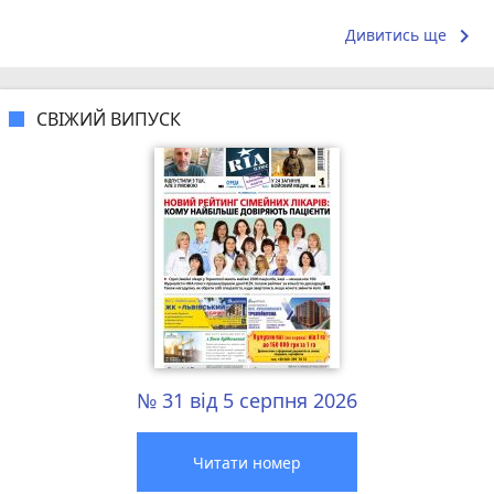
взяв замовлення. На наступний раз...
keyboard_arrow_right
Дивитись ще
СВІЖИЙ ВИПУСК
№ 31 від 5 серпня 2026
Читати номер