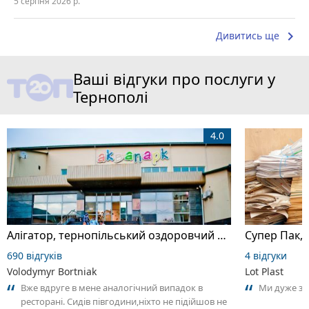
5 серпня 2026 р.
keyboard_arrow_right
Дивитись ще
Ваші відгуки про послуги у
Тернополі
4.0
Алігатор, тернопільський оздоровчий комплекс
Супер Пак,
690 відгуків
4 відгуки
Volodymyr Bortniak
Lot Plast
Вже вдруге в мене аналогічний випадок в
Ми дуже за
ресторані. Сидів півгодини,ніхто не підійшов не