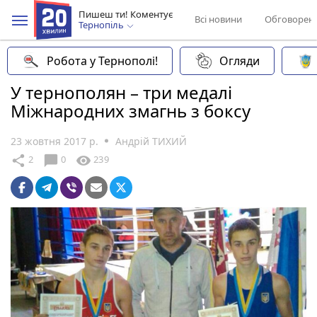
Пишеш ти! Коментує
Всі новини
Обговорен
Тернопіль
Робота у Тернополі!
Огляди
У тернополян – три медалі
Міжнародних змагнь з боксу
23 жовтня 2017 р.
Андрій ТИХИЙ
chat_bubble
share
visibility
2
0
239