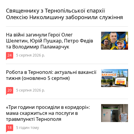
5 серпня 2026 р.
Священнику з Тернопільської єпархії
Олексію Николишину заборонили служіння
На війні загинули Герої Олег
Шелетин, Юрій Пушкар, Петро Федів
та Володимир Паламарчук
24
5 серпня 2026 р.
Робота в Тернополі: актуальні вакансії
тижня (оновлено 5 серпня)
20
5 серпня 2026 р.
«Три години просиділи в коридорі»:
мама скаржиться на послуги в
травмпункті Тернополя
18
5 годин тому