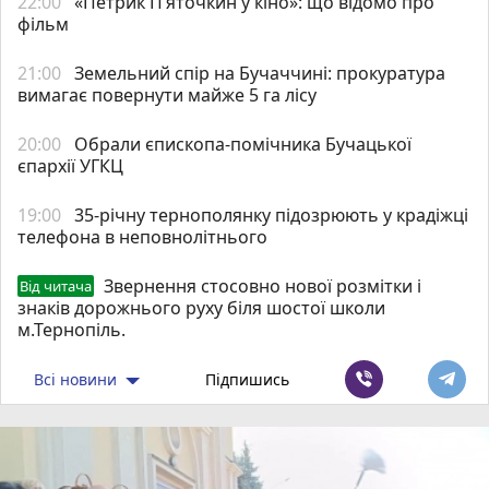
22:00
«Петрик П’яточкин у кіно»: що відомо про
фільм
21:00
Земельний спір на Бучаччині: прокуратура
вимагає повернути майже 5 га лісу
20:00
Обрали єпископа-помічника Бучацької
єпархії УГКЦ
19:00
35-річну тернополянку підозрюють у крадіжці
телефона в неповнолітнього
Звернення стосовно нової розмітки і
Від читача
знаків дорожнього руху біля шостої школи
м.Тернопіль.
Всі новини
Підпишись