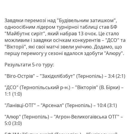
Завдяки перемозі над "Будівельним затишком",
одноосібним лідером турнірної таблиці став БФ
"Майбутнє сиріт", який набрав 13 очок. Це стало
можливим і завдяки осічкам конкурентів – "ДСО" та
"Вікторії", які свої матчі звели унічию. Додамо, що
першу перемогу у сезоні вдалося здобути "Алюру".
Результати 5-го туру:
"Віго-Острів" – "Західхлібзбут" (Тернопіль) – 3:4 (2:1)
"ДСО" (Тернопільський р-н.) – "Вікторія" (В. Бірки) –
1:1 (1:0)
"Ланівці-ОТГ" – "Арсенал" (Тернопіль) – 10:4 (3:1)
"Алюр" (Тернопіль) – "Агрон-Великогаївська ОТГ" –
5:0 (3:0)