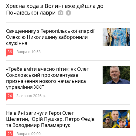
Хресна хода з Волині вже дійшла до
Почаївської лаври
photo_camera
play_circle_filled
Священнику з Тернопільської єпархії
Олексію Николишину заборонили
служіння
36
Вчора о 10:53
«Треба вміти вчасно піти»: як Олег
Соколовський прокоментував
призначення нового начальника
управління ЖКГ
24
3 серпня 2026 р.
На війні загинули Герої Олег
Шелетин, Юрій Пушкар, Петро Федів
та Володимир Паламарчук
23
Вчора о 09:00