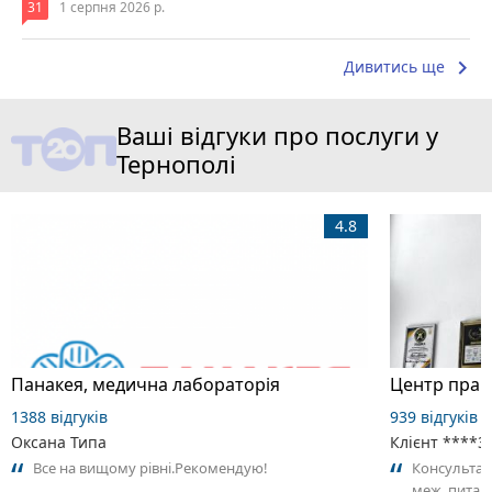
31
1 серпня 2026 р.
keyboard_arrow_right
Дивитись ще
Ваші відгуки про послуги у
Тернополі
4.8
Панакея, медична лабораторія
Центр прав
1388 відгуків
939 відгуків
Оксана Типа
Клієнт ****3
Все на вищому рівні.Рекомендую!
Консультац
меж, питан