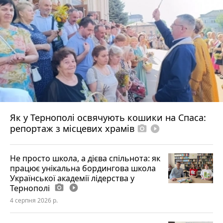
Як у Тернополі освячують кошики на Спаса:
репортаж з місцевих храмів
photo_camera
play_circle_filled
Не просто школа, а дієва спільнота: як
працює унікальна бордингова школа
Української академії лідерства у
Тернополі
photo_camera
play_circle_filled
4 серпня 2026 р.