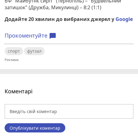
БФ "Майбутнє сиріт" (Тернопіль) – "Будівельний
затишок" (Дружба, Микулинці) – 8:2 (1:1)
Додайте 20 хвилин до вибраних джерел у
Google
Прокоментуйте
chat_bubble
спорт
футзал
Коментарі
Опублікувати коментар