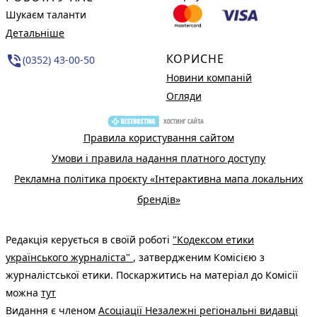
Шукаєм таланти
Детальніше
КОРИСНЕ
phone_in_talk
(0352) 43-00-50
Новини компаній
Огляди
Правила користування сайтом
Умови і правила надання платного доступу
Рекламна політика проєкту «Інтерактивна мапа локальних
брендів»
Редакція керується в своїй роботі
"Кодексом етики
українського журналіста"
, затвердженим Комісією з
журналістської етики. Поскаржитись на матеріал до Комісії
можна
тут
Видання є членом
Асоціації Незалежні регіональні видавці