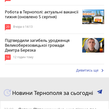
Робота в Тернополі: актуальні вакансії
тижня (оновлено 5 серпня)
20
Вчора о 14:13
Підтвердили загибель уродженця
Великоберезовицької громади
Дмитра Березка
16
12 годин тому
keyboard_arrow_right
Дивитись ще
Новини Тернополя за сьогодні