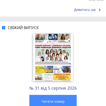
Дмитро
keyboard_arrow_right
Дивитись ще
СВІЖИЙ ВИПУСК
№ 31 від 5 серпня 2026
Читати номер