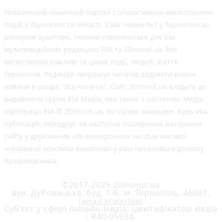
Незалежний новинний портал з оперативним висвітленням
подій у Тернополі та області. Сайт новин №1 у Тернополі за
розміром аудиторії. Новини створюються для Вас
мультимедійною редакцією RIA та 20minut.ua. Ми
висвітлюємо важливі та цікаві події, людей, життя
Тернополя. Редакція запрошує читачів додавати власні
новини в розділ "Від читачів". Сайт 20minut.ua входить до
видавничої групи RIA Media, яка також є частиною Медіа
корпорації RIA © 20minut.ua. Усі права захищені. Будь-яка
публiкацiя, передрук чи наступне поширення матеріалів
сайту у друкованих або електронних засобах масової
інформації можлива винятково у разі письмового дозволу
правовласника.
©2017-2025 20minut.ua
вул. Дубовецька, буд. 1-б, м. Тернопіль, 46001;
[email protected]
Cуб'єкт у сфері онлайн-медіа; ідентифікатор медіа
- R40-05634.