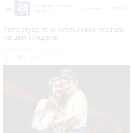
Пишеш ти! Коментує
Всі новини
Обговорен
Тернопіль
Репертуар тернопільських театрів
на цей тиждень
6 лютого 2017 р.
20 хвилин
chat_bubble
share
visibility
0
0
98