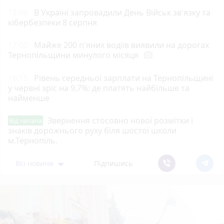
18:00
В Україні запровадили День Військ зв'язку та
кібербезпеки 8 серпня
17:00
Майже 200 п'яних водіїв виявили на дорогах
Тернопільщини минулого місяця
photo_camera
16:15
Рівень середньої зарплати на Тернопільщині
у червні зріс на 9,7%: де платять найбільше та
найменше
Звернення стосовно нової розмітки і
Від читача
знаків дорожнього руху біля шостої школи
м.Тернопіль.
Всі новини
Підпишись