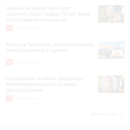
На війні загинули Герої Олег
Шелетин, Юрій Пушкар, Петро Федів
та Володимир Паламарчук
23
Вчора о 09:00
Робота в Тернополі: актуальні вакансії
тижня (оновлено 5 серпня)
20
Вчора о 14:13
Підтвердили загибель уродженця
Великоберезовицької громади
Дмитра Березка
16
7 годин тому
keyboard_arrow_right
Дивитись ще