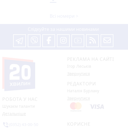
Всі номери >
Слідкуйте за нашими новинами
РЕКЛАМА НА САЙТІ
Ігор Леськів
Звернутися
РЕДАКТОРИ
Наталія Бурлаку
Звернутися
РОБОТА У НАС
Шукаєм таланти
Детальніше
КОРИСНЕ
phone_in_talk
(0352) 43-00-50