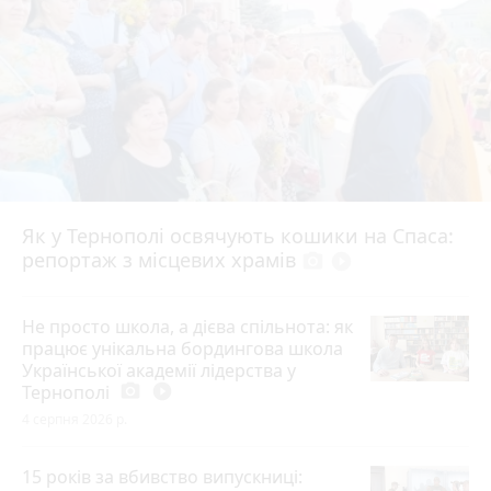
Як у Тернополі освячують кошики на Спаса:
репортаж з місцевих храмів
photo_camera
play_circle_filled
Не просто школа, а дієва спільнота: як
працює унікальна бордингова школа
Української академії лідерства у
Тернополі
photo_camera
play_circle_filled
4 серпня 2026 р.
15 років за вбивство випускниці: