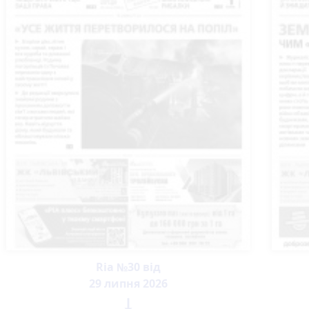
Ria №30 від
29 липня 2026
