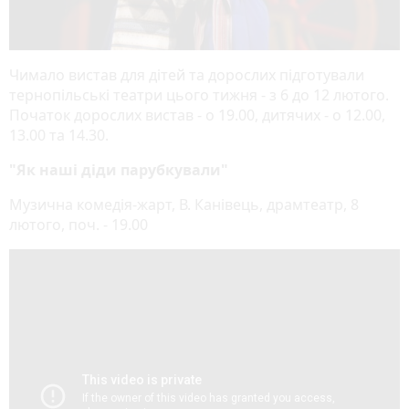
Чимало вистав для дітей та дорослих підготували
тернопільські театри цього тижня - з 6 до 12 лютого.
Початок дорослих вистав - о 19.00, дитячих - о 12.00,
13.00 та 14.30.
"Як наші діди парубкували"
Музична комедія-жарт, В. Канівець, драмтеатр, 8
лютого, поч. - 19.00