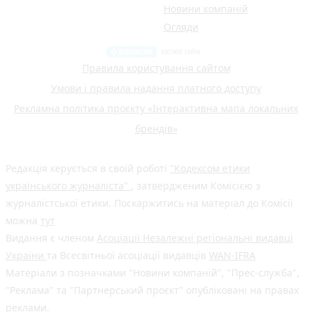
Новини компаній
Огляди
Правила користування сайтом
Умови і правила надання платного доступу
Рекламна політика проєкту «Інтерактивна мапа локальних
брендів»
Редакція керується в своїй роботі
"Кодексом етики
українського журналіста"
, затвердженим Комісією з
журналістської етики. Поскаржитись на матеріал до Комісії
можна
тут
Видання є членом
Асоціації Незалежні регіональні видавці
України
та Всесвітньої асоціації видавців
WAN-IFRA
Матеріали з позначками "Новини компаній", "Прес-служба",
"Реклама" та "Партнерський проєкт" опубліковані на правах
реклами.