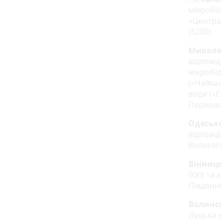
мікробі
«Централ
(6200).
Микола
відпові
мікробі
(«Чайка»
води («С
Первома
Одеськ
відпові
Великого
Вінниц
000) та 
Південн
Волинс
Луцька н