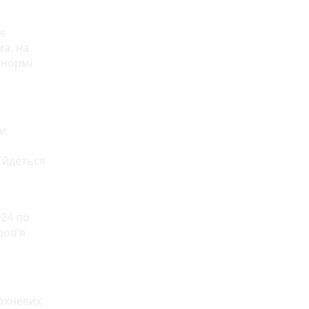
ає
а, на
 нормі
ки
 йдеться
024 по
ров'я
ерхневих