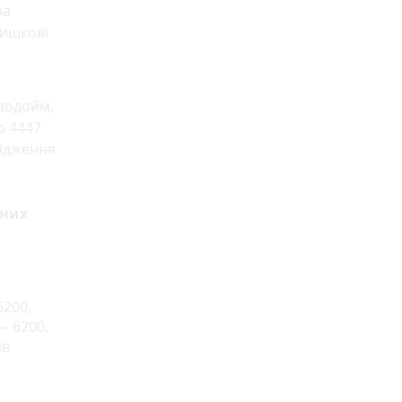
на
кишкові
 водойм,
о 4447
лідження
ених
6200,
– 6200,
ів