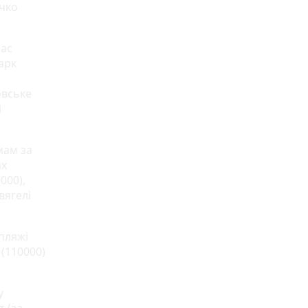
ечко
час
арк
овське
і
мам за
ах
000),
вягелі
 пляжі
 (110000)
у