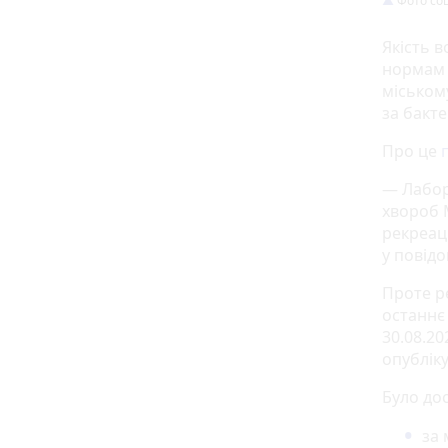
Фото соц
Якість в
нормам 
міському
за бакт
Про це
— Лабор
хвороб 
рекреац
у повід
Проте р
останнє
30.08.20
опубліку
Було до
за 