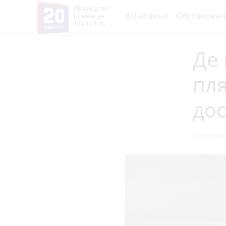
Пишеш ти!
Всі новини
Обговоренн
Коментує
Тернопіль
Де 
пля
до
5 вересня