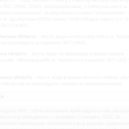
кого с. Гоща, міського пляжу у Рівному на озері Басів Ку
 ЛКП 24000, 70000, хімпоказниками), з пляжу міського м
чними показниками, за мікробіологічними показниками –
 м. Здолбунова (6200), пляжу ТзОВ «Обарів-інвест» у с. О
 ЛКП (24 000).
льська область
– якість води на міському пляжі м. Терн
 не відповідала за індексом ЛКП (9900).
ька область
– якість води не відповідає в межах пляжів
ський», «Митницький» м. Черкаси (за індексом ЛКП 6200 
вська область
– якість води в межах міського пляжу «Зо
м.Чернігова не відповідала нормам за хімпоказниками.
ка
індексу ЛКП, тобто показника, який свідчить про загаль
іологічну забрудненість водойми, становить 5000. За
татами перевищень показників у воді водойм надаютьс