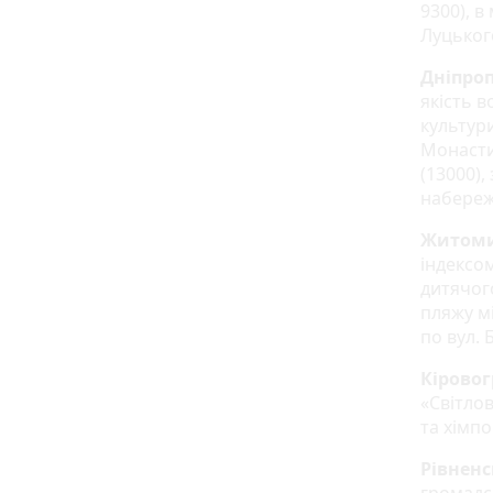
9300), в
Луцьког
Дніпроп
якість в
культур
Монасти
(13000),
набережн
Житоми
індексом
дитячого
пляжу мі
по вул. 
Кіровог
«Світлов
та хімп
Рівненс