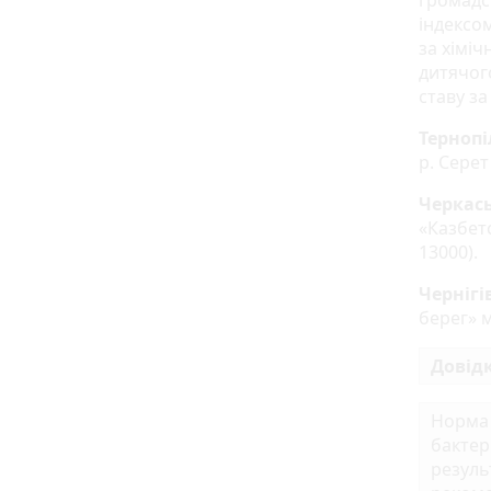
громадсь
індексом
за хімі
дитячого
ставу за
Тернопі
р. Серет
Черкас
«Казбет
13000).
Чернігі
берег» 
Довід
Норма 
бактер
резуль