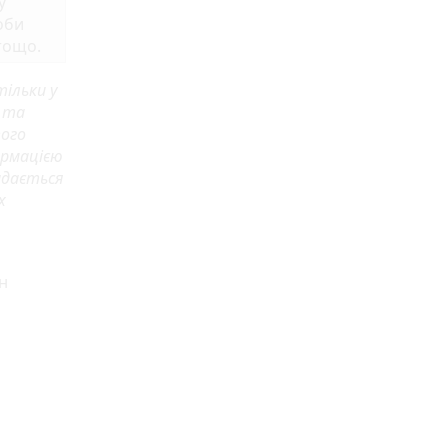
у
оби
тощо.
ільки у
и та
вого
ормацією
адається
х
н