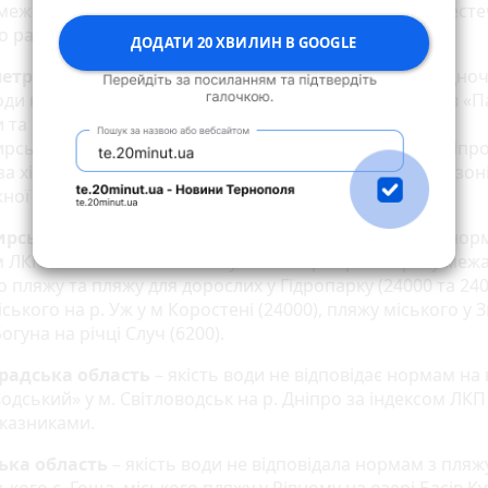
 межах пляжів м. Ковель на річці Турія (15 000), м. Берест
о району (110000).
ДОДАТИ 20 ХВИЛИН В GOOGLE
етровська область
– пляжі офіційно не відкриті. Водно
оди не відповідала нормам за індексом ЛКП – з пляжів «П
и та відпочинку Придніпровський», «Сагайдак» та на
рському острові м. Дніпра (6200-9500), м. Верхньодніпр
 за хімпоказниками – пляжу міського м. Павлограду, у зон
ої у м. Кам’янське.
рська область
– якість води з пляжів не відповідає нор
 ЛКП та хімпоказниками – у Житомирі в р. Тетерів у меж
 пляжу та пляжу для дорослих у Гідропарку (24000 та 240
ського на р. Уж у м Коростені (24000), пляжу міського у З
Богуна на річці Случ (6200).
радська область
– якість води не відповідає нормам на
одський» у м. Світловодськ на р. Дніпро за індексом ЛКП
оказниками.
ька область
– якість води не відповідала нормам з пляж