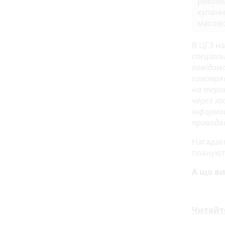
рекоме
купанн
масово
В ЦГЗ н
спеціаль
повідомл
самовря
на тери
через за
інформац
проводя
Нагадає
плануют
А що ви
Читайт