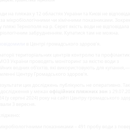
мережі. Урбаністика Тернополя
оди на пляжах у 12 областях України та Києві не відповід
за мікробіологічними чи хімічними показниками. Зокрем
 пляжі Тернополя на р. Серет якість води не відповідала
еріологічним забрудненням. Купатися там не можна.
повідомили
в Центрі громадського здоров'я.
аторії територіальних центрів контролю та профілакти
МОЗ України проводять моніторинг за якістю води з
ійних водних об’єктів, які використовують для купання,—
омленні Центру Громадського здоров'я.
езультати цих досліджень публікують не оперативно. Так
 дослідження у межах
офіційних пляжних зон
з 29.07.2
24 (у серпні 2024) року на сайті Центру громадського здо
вали 3 вересня.
сліджено:
мікробіологічними показниками – 491 пробу води з пов