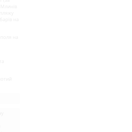
т (за
. Млинів
 пляжу
барів на
ополя на
та
лотий
ну
я