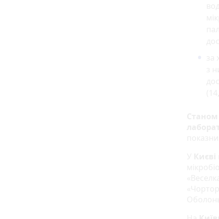
вод
мік
пал
дос
за 
з н
дос
(14
Станом 
лабора
показни
У
Києві
мікробі
«Веселка
«Чортори
Оболонь»
На
Київ