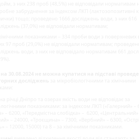
ойм, з них 238 проб (48,5%) не відповідали нормативам 
робне забруднення за індексом ЛКП (лактозопозитивні 
ички) тощо; проведено 1666 досліджень води, з них 616
ліджень (37,0%) не відповідали нормативам;
хімічними показниками – 334 проби води з поверхневих
их 97 проб (29,0%) не відповідали нормативам; проведен
ліджень води, з них не відповідало нормативам 661 дос
,9%).
на 30.08.2024 не можна купатися на підставі провед
торних досліджень
за мікробіологічними та хімічними
ками:
на річці Дніпро та озерах якість води не відповідає за
ологічними показниками: за індексом ЛКП («Галерний» – 
» – 6200, «Передмістна слобідка» – 6200, «Центральний» 
й» – 24000, «Троєщина» – 7300, «Вербний» – 6300, «Остр
 – 12000, 15000) та 8 – за хімічними показниками.
щині
виявлено відхилення якості води від стандарту за