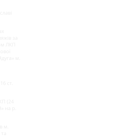
славі
ах
яжів за
ом ЛКП
кової
йдуга» м.
16 ст.
КП (24
» на р.
в м.
 та