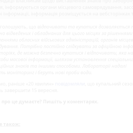
ндації власникам щодо виставлення знаків про заборон
я, інформуються органи місцевого самоврядування, зас
ї інформації, інформація розміщується на вебсторінках 
аголошують, що ві
дпочивати та купатися дозволяється т
но відведених і обладнаних для цього місцях за рішенням
еннями обласних військових адміністрацій, органів місце
дування. Потрібно постійно слідкувати за офіційною інф
торіях, де можна безпечно купатися і відпочивати, яка н
соби масової інформації, шляхом установлення спеціальни
ійних знаків та іншими способами. Лабораторії надалі
ть моніторинг і беруть нові проби води.
мо, раніше «20 хвилин»
повідомляли
, що купальний сезо
ь завершити 15 вересня.
 про це думаєте? Пишіть у коментарях.
е також: