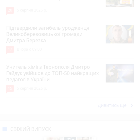
20
5 серпня 2026 р.
Підтвердили загибель уродженця
Великоберезовицької громади
Дмитра Березка
17
Вчора о 09:00
Учитель хімії з Тернополя Дмитро
Гайдук увійшов до ТОП-50 найкращих
педагогів України
15
5 серпня 2026 р.
keyboard_arrow_right
Дивитись ще
СВІЖИЙ ВИПУСК