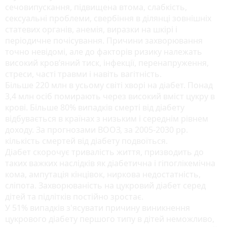
сечовипускання, підвищена втома, слабкість,
сексуальні проблеми, свербіння в ділянці зовнішніх
статевих органів, анемія, виразки на шкірі і
періодичне почісування. Причини захворювання
точно невідомі, але до факторів ризику належать
високий кров’яний тиск, інфекції, перенапруження,
стреси, часті травми і навіть вагітність.
Більше 220 млн в усьому світі хворі на діабет. Понад
3,4 млн осіб помирають через високий вміст цукру в
крові. Більше 80% випадків смерті від діабету
відбувається в країнах з низьким і середнім рівнем
доходу. За прогнозами ВООЗ, за 2005-2030 рр.
кількість смертей від діабету подвоїться.
Діабет скорочує тривалість життя, призводить до
таких важких наслідків як діабетична і гіпоглікемічна
кома, ампутація кінцівок, ниркова недостатність,
сліпота. Захворюваність на цукровий діабет серед
дітей та підлітків постійно зростає.
У 51% випадків з'ясувати причину виникнення
цукрового діабету першого типу в дітей неможливо,