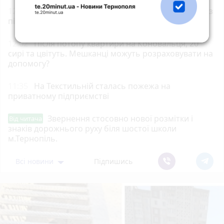
12:35
На Чортківщині затримали 25-річного водія з
підробленим посвідченням
12:02
Після потопу квартири на Коновальця, 20
сирі та цвітуть. Мешканці можуть розраховувати на
допомогу?
11:35
На Текстильній сталась пожежа на
приватному підприємстві
Звернення стосовно нової розмітки і
Від читача
знаків дорожнього руху біля шостої школи
м.Тернопіль.
Всі новини
Підпишись