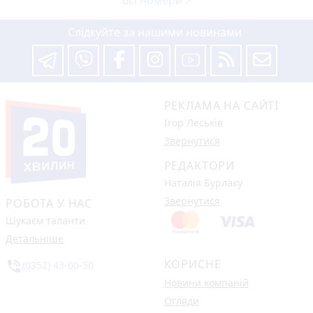
Всі номери >
Слідкуйте за нашими новинами
РЕКЛАМА НА САЙТІ
Ігор Леськів
Звернутися
РЕДАКТОРИ
Наталія Бурлаку
Звернутися
РОБОТА У НАС
Шукаєм таланти
Детальніше
КОРИСНЕ
phone_in_talk
(0352) 43-00-50
Новини компаній
Огляди