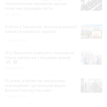
тернополянам присвоїли звання
почесних громадян міста
за 6 хвилин
Робота в Тернополі: актуальні вакансії
тижня (оновлено 5 серпня)
5 серпня 2026 р.
Як у Тернополі освячують кошики на
Спаса: репортаж з місцевих храмів
photo_camera
play_circle_filled
Вчора о 09:30
15 років за вбивство випускниці:
апеляційний суд залишив вирок
Василю Гнатюку без змін
5 серпня 2026 р.