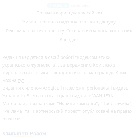
Правила користування сайтом
Умови і правила надання платного доступу
Рекламна політика проєкту «Інтерактивна мапа локальних
брендів»
Редакція керується в своїй роботі
"Кодексом етики
українського журналіста"
, затвердженим Комісією з
журналістської етики. Поскаржитись на матеріал до Комісії
можна
тут
Видання є членом
Асоціації Незалежні регіональні видавці
України
та Всесвітньої асоціації видавців
WAN-IFRA
Матеріали з позначками "Новини компаній", "Прес-служба",
"Реклама" та "Партнерський проєкт" опубліковані на правах
реклами.