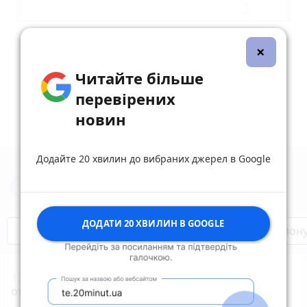
Опублікувати коментар
×
Читайте більше
перевірених
новин
Додайте 20 хвилин до вибраних джерел в Google
Новини Тернополя за сьогодні
ДОДАТИ 20 ХВИЛИН В GOOGLE
Бренди Тернопілля
Звільнені з полон
13:10
102 кращих учнів та студентів з Тернополя
отримають іменні стипендії