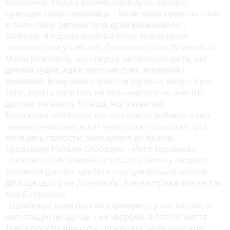
кілограмів. Недуга розвивалася дуже швидко, -
пригадує співрозмовниця. - Коли мама привела сина
в поліклініку, дитина була дуже виснаженою і
слабкою. Я одразу зробила йому аналіз крові
глюкометром у кабінеті. Показник сягав 20 ммоль/л.
Мама розповіла, що спершу не зважала на те, що
дитина худне. Адже хлопчик дуже активний і
рухливий, йому важко довго всидіти на місці. Окрім
того, втрата ваги ніяк не позначилося на апетиті.
Дитина їла навіть більше, ніж зазвичай.
Коли мама побачила, що син зовсім вибився з сил,
швидко втомолюється і через кожні кілька метрів
хоче десь присісти, звернулася до лікарів, -
продовжує Наталія Слободян. - Його терміново
поклали на обстеження в обласну дитячу лікарню.
Зазвичай діагноз «діабет» стає для батьків шоком.
Діти ще цього не розуміють. Але насправді все не так
вже й страшно.
- Щомісяця, коли батьки отримують у нас інсулін, я
наголошую їм, що це – не хвороба, а спосіб життя.
Треба просто звикнути і прийняти це як належне, -