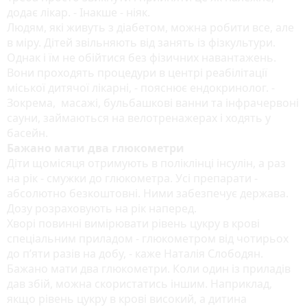
додає лікар. - Інакше - ніяк.
Людям, які живуть з діабетом, можна робити все, але
в міру. Дітей звільняють від занять із фізкультури.
Однак і їм не обійтися без фізичних навантажень.
Вони проходять процедури в центрі реабілітації
міської дитячої лікарні, - пояснює ендокринолог. -
Зокрема, масажі, бульбашкові ванни та інфрачервоні
сауни, займаються на велотренажерах і ходять у
басейн.
Бажано мати два глюкометри
Діти щомісяця отримують в поліклінці інсулін, а раз
на рік - смужки до глюкометра. Усі препарати -
абсолютно безкоштовні. Ними забезпечує держава.
Дозу розраховують на рік наперед.
Хворі повинні вимірювати рівень цукру в крові
спеціальним приладом - глюкометром від чотирьох
до п’яти разів на добу, - каже Наталія Слободян.
Бажано мати два глюкометри. Коли один із приладів
дав збій, можна скористатись іншим. Наприклад,
якщо рівень цукру в крові високий, а дитина