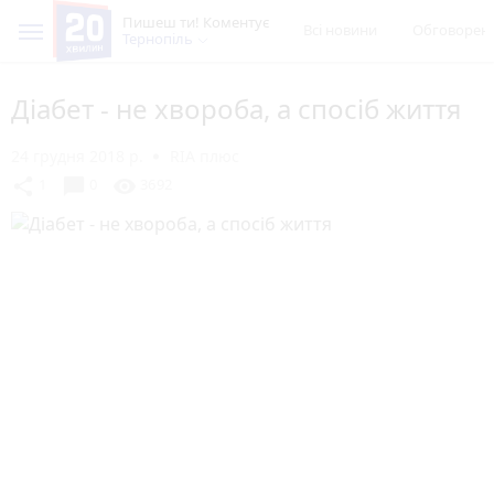
Пишеш ти! Коментує
Всі новини
Обговорен
Тернопіль
Діабет - не хвороба, а спосіб життя
24 грудня 2018 р.
RIA плюс
chat_bubble
share
visibility
1
0
3692