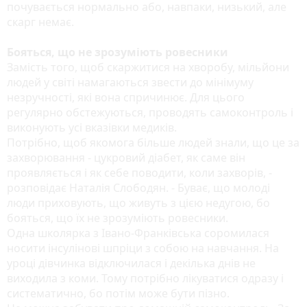
почувається нормально або, навпаки, низький, але
скарг немає.
Бояться, що не зрозуміють ровесники
Замість того, щоб скаржитися на хворобу, мільйони
людей у світі намагаються звести до мінімуму
незручності, які вона спричинює. Для цього
регулярно обстежуються, проводять самоконтроль і
виконують усі вказівки медиків.
Потрібно, щоб якомога більше людей знали, що це за
захворювання - цукровий діабет, як саме він
проявляється і як себе поводити, коли захворів, -
розповідає Наталія Слободян. - Буває, що молоді
люди приховують, що живуть з цією недугою, бо
бояться, що їх не зрозуміють ровесники.
Одна школярка з Івано-Франківська соромилася
носити інсулінові шпріци з собою на навчання. На
уроці дівчинка відключилася і декілька днів не
виходила з коми. Тому потрібно лікуватися одразу і
систематично, бо потім може бути пізно.