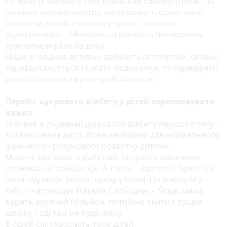
Не можна забувати про домашній самоконтроль. За
допомогою глюкометра хворі можуть самостійно
виявляти рівень глюкози у крові, - пояснює
ендокринолог. - Мінімальна кількість вимірювань -
три-чотири рази на добу.
Якщо ж людина активно займається спортом, сильно
перевантажується і багато подорожує, то перевіряти
рівень глюкози в крові треба частіше.
Перебіг цукрового діабету у дітей спрогнозувати
важко
Головне в лікуванні цукрового діабету першого типу -
збалансована дієта. Вона необхідна для нормального
фізичного і розумового розвитку дитини.
Малечі, яка живе з діабетом, потрібно обмежити
споживання солодощів. А також - картоплі. Адже цей
овоч підвищує рівень цукру у крові. На жирну їжу –
табу, - наголошує Наталія Слободян. - Якщо мама
варить курячий бульйон, потрібно зняти з тушки
шкірку. Тоді там не буде жиру.
В одній сім'ї хворіють троє дітей