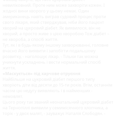
невиліковний. Проте ним може захворіти кожен. І
жодної вини хворого у цьому немає. Один
американець навіть виграв судовий процес проти
свого лікаря, який стверджував, ніби його пацієнт
хворий на цукровий діабет. Як виявилося, він не
хворий, а просто живе з цією хворобою Тож діабет –
не хвороба, а спосіб життя.
Тут, як і в будь-якому іншому захворюванні, головне
вчасно його виявити і запобігти подальшому
розвитку, - наголошує лікар. - Тільки так можна
уникнути ускладнень і вести нормальний спосіб
життя.
«Маскується» під харчове отруєння
Найбільше на цукровий діабет першого типу
хворіють діти від десяти до 15-ти років. Втім, останнім
часом цю недугу виявляють і в найменших -
немовлят.
Цього року так званий неонатальний цукровий діабет
на Тернопіллі виявили у семимісячного хлопчика, а
торік - у двох малят, - зауважує Наталія Слободян. -