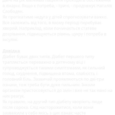
в лікарні. Якщо є потреба, - тричі, - продовжує Наталія
Слободян.
Як протікатиме недуга у дітей спрогнозувати важко.
Все залежить від того, в якому періоді перебуває
хворий. Наприклад, коли починається статеве
дозрівання, підвищуються рівень цукру і потреба в
інсуліні.
Довідка
Діабет буває двох типів. Діабет першого типу
трапляється переважно в дитячому віці і
супроводжується такими симптомами, як сильний
голод, схуднення, підвищена втома, слабкість і
головний біль. Зазвичай проявляються по дві-три
ознаки, тож треба бути дуже пильним. Інколи
організм пристосовується до змін і вже не так явно на
них реагує.
Як правило, на другий тип діабету хворіють люди
після сорока. Слід насторожитися, коли вони
зауважили у себе якісь з цих ознак: часте