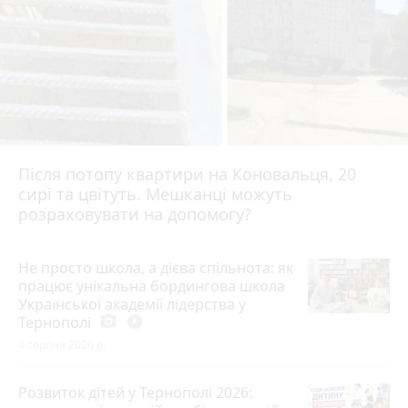
Після потопу квартири на Коновальця, 20
сирі та цвітуть. Мешканці можуть
розраховувати на допомогу?
Не просто школа, а дієва спільнота: як
працює унікальна бордингова школа
Української академії лідерства у
Тернополі
photo_camera
play_circle_filled
4 серпня 2026 р.
Розвиток дітей у Тернополі 2026: