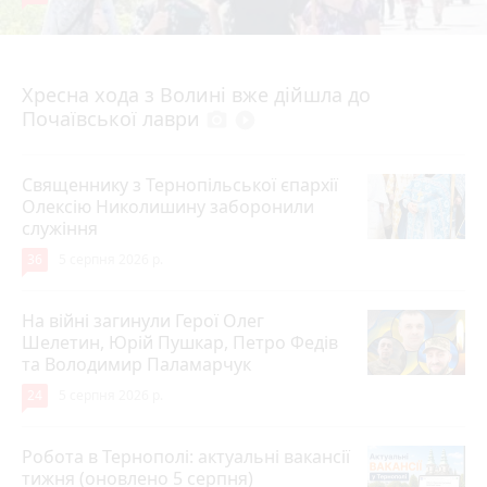
4 серпня 2026 р.
Хресна хода з Волині вже дійшла до
Почаївської лаври
photo_camera
play_circle_filled
Священнику з Тернопільської єпархії
Олексію Николишину заборонили
служіння
36
5 серпня 2026 р.
На війні загинули Герої Олег
Шелетин, Юрій Пушкар, Петро Федів
та Володимир Паламарчук
24
5 серпня 2026 р.
Робота в Тернополі: актуальні вакансії
тижня (оновлено 5 серпня)