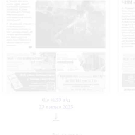
Ria №30 від
29 липня 2026
