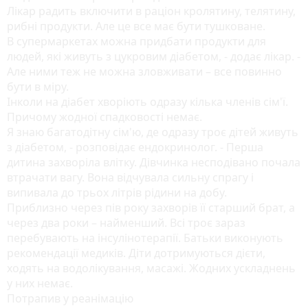
Лікар радить включити в раціон кролятину, телятину,
рибні продукти. Але це все має бути тушковане.
В супермаркетах можна придбати продукти для
людей, які живуть з цукровим діабетом, - додає лікар. -
Але ними теж не можна зловживати – все повинно
бути в міру.
Інколи на діабет хворіють одразу кілька членів сім'ї.
Причому жодної спадковості немає.
Я знаю багатодітну сім'ю, де одразу троє дітей живуть
з діабетом, - розповідає ендокринолог. - Перша
дитина захворіла влітку. Дівчинка несподівано почала
втрачати вагу. Вона відчувала сильну спрагу і
випивала до трьох літрів рідини на добу.
Приблизно через пів року захворів її старший брат, а
через два роки – найменший. Всі троє зараз
перебувають на інсулінотерапії. Батьки виконують
рекомендації медиків. Діти дотримуються дієти,
ходять на водолікування, масажі. Жодних ускладнень
у них немає.
Потрапив у реанімацію