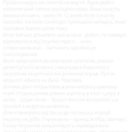
Пускати недугу на самотік не варто. Адже діабет
небезпечний своїми ускладненнями. Вони можуть
виникати навіть через 10-12 років після початку
хвороби. Наталія Слободян пригадала випадок, який
трапився багато років тому.
Коли батьки дізналися, що в сина - діабет, то навідріз
відмовилися від інсулінотерапії, - каже
співрозмовниця. - Натомість вдалися до
самолікування.
Вони зверталися до народних цілителів, давали
дитині різні бовтанки, намагалися боротися з
хворобою за допомогою фізичних вправ. Проте
жодного ефекту не було. Навпаки.
Дитина двічі потрапляла в реанімацію у важкому
стані з підвищеним рівнем ацетону в сечі і цукру в
крові, - додає лікар. - Врешті батьки зрозуміли, що
гратися з недугою не можна.
Діти отримують від трьох до чотирьох ін’єкцій
інсуліну на добу. Переважно – вранці, в обід і ввечері.
Схему лікування розраховують індивідуально.
Двічі на рік маленькі пацієнти проходять обстеження