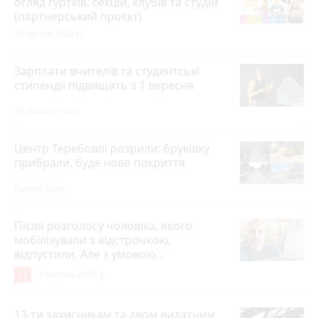
огляд гуртків, секцій, клубів та студій
(партнерський проєкт)
28 липня 2026 р.
Зарплати вчителів та студентські
стипендії підвищать з 1 вересня
29 хвилин тому
Центр Теребовлі розрили: бруківку
прибрали, буде нове покриття
годину тому
Після розголосу чоловіка, якого
мобілізували з відстрочкою,
відпустили. Але з умовою…
11
3 серпня 2026 р.
13-ти захисникам та двом видатним