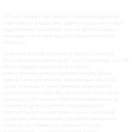
220 млн людей у світі живуть з цукровим діабетом.
Невиявлених хворих десь удвічі більше, каже лікар-
ендокринолог поліклініки міської дитячої лікарні,
виконувач обов'язків міського педіатра Наталія
Слободян.
14-річний Максим захворів на діабет у сім років.
Хлопчик щоночі випивав до трьох літрів води, а потім
кожні тридцять хвилин бігав у туалет.
Дивна поведінка сина стривожила маму. Жінка
відвела сина в поліклініку. Школяр здав аналіз на
цукор із пальця. У нього виявили важку форму
діабету першого типу
. Відтоді хлопчик тричі на рік
проходить обстеження. Максим перевіряє рівень
глюкози в крові за допомогою домашнього
глюкометра по чотири рази на день. Також веде
щоденник самоконтролю, регулярно займається
спортом і дотримується спеціальної дієти.
Фахівці кажуть, що нині цукровий діабет