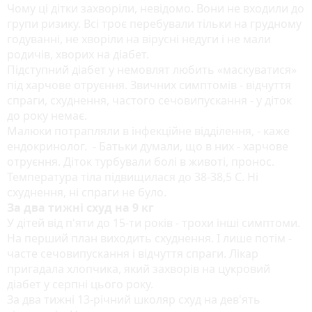
Чому ці дітки захворіли, невідомо. Вони не входили до
групи ризику. Всі троє перебували тільки на грудному
годуванні, не хворіли на вірусні недуги і не мали
родичів, хворих на діабет.
Підступний діабет у немовлят любить «маскуватися»
під харчове отруєння. Звичних симптомів - відчуття
спраги, схуднення, частого сечовипускання - у діток
до року немає.
Малюки потрапляли в інфекційне відділення, - каже
ендокринолог. - Батьки думали, що в них - харчове
отруєння. Діток турбували болі в животі, пронос.
Температура тіла підвищилася до 38-38,5 С. Ні
схуднення, ні спраги не було.
За два тижні схуд на 9 кг
У дітей від п'яти до 15-ти років - трохи інші симптоми.
На перший план виходить схуднення. І лише потім -
часте сечовипускання і відчуття спраги. Лікар
пригадала хлопчика, який захворів на цукровий
діабет у серпні цього року.
За два тижні 13-річний школяр схуд на дев'ять