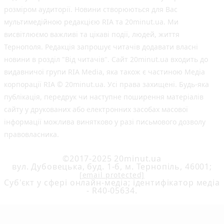
розміром аудиторії. Новини створюються для Вас
мультимедійною редакцією RIA та 20minut.ua. Ми
висвітлюємо важливі та цікаві події, людей, життя
Тернополя. Редакція запрошує читачів додавати власні
новини в розділ "Від читачів". Сайт 20minut.ua входить до
видавничої групи RIA Media, яка також є частиною Медіа
корпорації RIA © 20minut.ua. Усі права захищені. Будь-яка
публiкацiя, передрук чи наступне поширення матеріалів
сайту у друкованих або електронних засобах масової
інформації можлива винятково у разі письмового дозволу
правовласника.
©2017-2025 20minut.ua
вул. Дубовецька, буд. 1-б, м. Тернопіль, 46001;
[email protected]
Cуб'єкт у сфері онлайн-медіа; ідентифікатор медіа
- R40-05634.