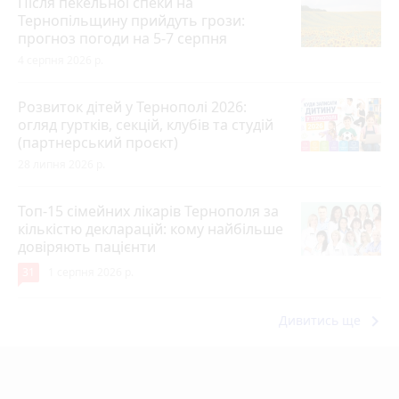
Після пекельної спеки на
Тернопільщину прийдуть грози:
прогноз погоди на 5-7 серпня
4 серпня 2026 р.
Розвиток дітей у Тернополі 2026:
огляд гуртків, секцій, клубів та студій
(партнерський проєкт)
28 липня 2026 р.
Топ-15 сімейних лікарів Тернополя за
кількістю декларацій: кому найбільше
довіряють пацієнти
31
1 серпня 2026 р.
keyboard_arrow_right
Дивитись ще