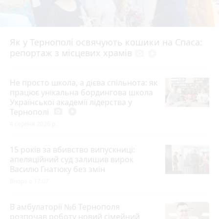
Як у Тернополі освячують кошики на Спаса:
репортаж з місцевих храмів
photo_camera
play_circle_filled
Не просто школа, а дієва спільнота: як
працює унікальна бордингова школа
Української академії лідерства у
Тернополі
photo_camera
play_circle_filled
4 серпня 2026 р.
15 років за вбивство випускниці:
апеляційний суд залишив вирок
Василю Гнатюку без змін
Вчора о 17:07
В амбулаторії №6 Тернополя
розпочав роботу новий сімейний