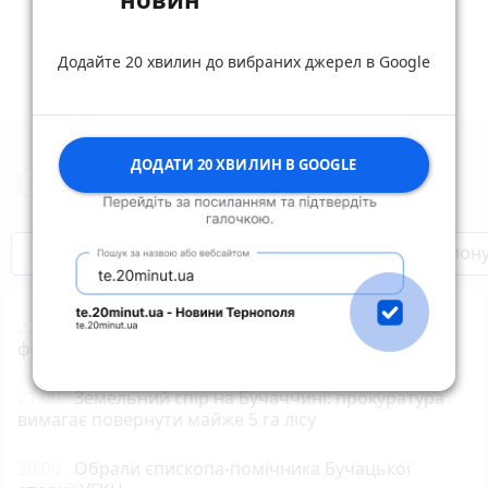
Додайте 20 хвилин до вибраних джерел в Google
ДОДАТИ 20 ХВИЛИН В GOOGLE
Новини Тернополя за сьогодні
Бренди Тернопілля
Звільнені з полон
22:00
«Петрик П’яточкин у кіно»: що відомо про
фільм
21:00
Земельний спір на Бучаччині: прокуратура
вимагає повернути майже 5 га лісу
20:00
Обрали єпископа-помічника Бучацької