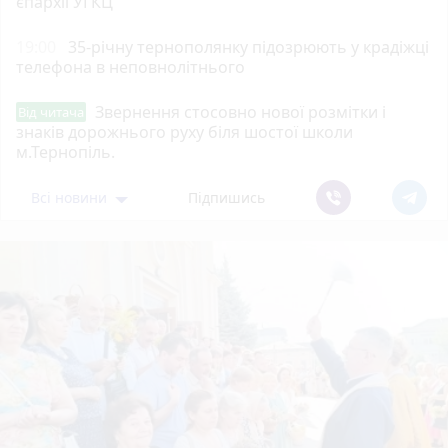
єпархії УГКЦ
19:00
35-річну тернополянку підозрюють у крадіжці
телефона в неповнолітнього
Звернення стосовно нової розмітки і
Від читача
знаків дорожнього руху біля шостої школи
м.Тернопіль.
Всі новини
Підпишись