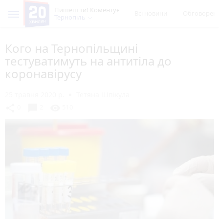
Пишеш ти! Коментує
Всі новини
Обговорен
Тернопіль
Кого на Тернопільщині
тестуватимуть на антитіла до
коронавірусу
25 травня 2020 р.
Тетяна Шпікула
chat_bubble
share
visibility
0
2
510