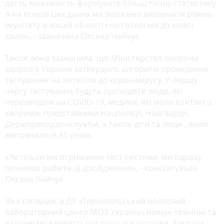
дасть можливість формувати більш точну статистику.
А на основі цих даних ми зможемо визначати рівень
імунітету в нашій області і чи готові ми до нової
хвилі», - зазначила Оксана Чайчук.
Також вона зазначила, що Міністерство охорони
здоров'я України затвердило алгоритм проведення
тестування на антитіла до коронавірусу. У першу
чергу тестування будуть проходити люди, які
перехворіли на COVID-19, медики, які мали контакт з
хворими, представники Нацполіції, Нацгвардії,
Держприкордонслужби, а також діти та люди , яким
виповнилося 65 років.
«Як тільки ми отримаємо тест-системи, ми одразу
почнемо робити ці дослідження», - констатувала
Оксана Чайчук.
За її словами, в ДУ «Тернопільський обласний
лабораторний центр МОЗ Україна» наявні технічні та
кадрові можливості для такої діагностики. Заклади