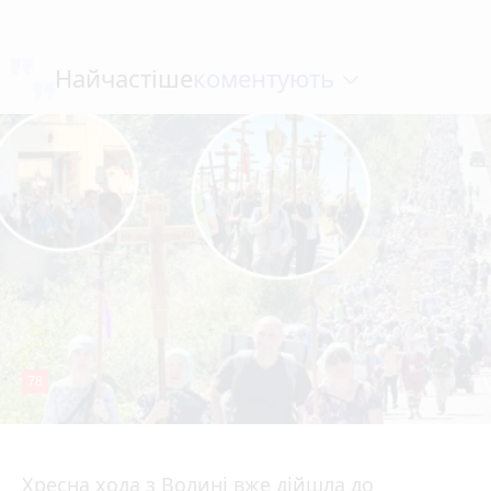
коментують
Найчастіше
78
4 серпня 2026 р.
Хресна хода з Волині вже дійшла до