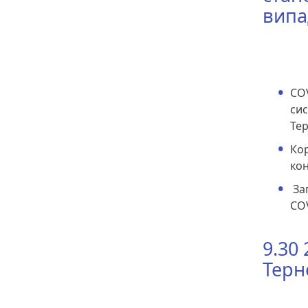
випа
COV
сис
Тер
Кор
кон
Заг
COV
9.30
Терн