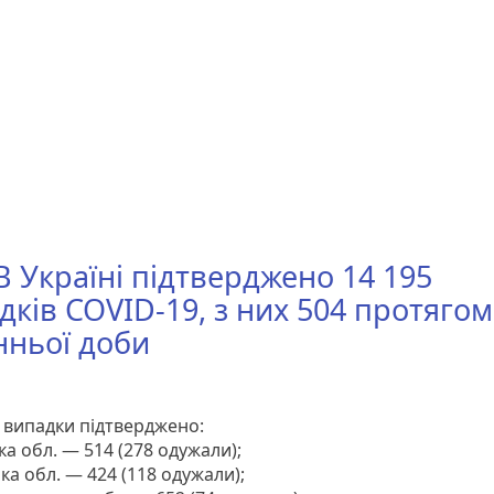
 В Україні підтверджено 14 195
дків COVID-19, з них 504 протягом
нньої доби
 випадки підтверджено:
а обл. — 514 (278 одужали);
а обл. — 424 (118 одужали);