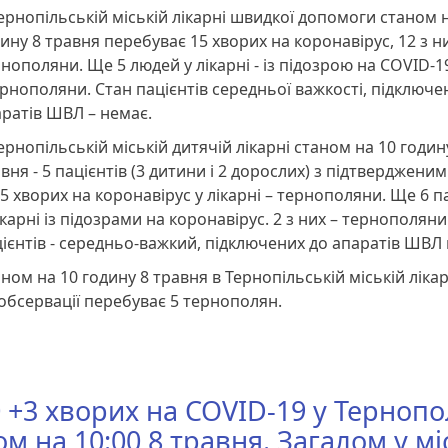
ернопільській міській лікарні швидкої допомоги станом 
ину 8 травня перебуває 15 хворих на коронавірус, 12 з ни
нополяни. Ще 5 людей у лікарні - із підозрою на COVID-19
рнополяни. Стан пацієнтів середньої важкості, підключе
ратів ШВЛ – немає.
ернопільській міській дитячій лікарні станом на 10 годин
вня - 5 пацієнтів (3 дитини і 2 дорослих) з підтверджени
 5 хворих на коронавірус у лікарні – тернополяни. Ще 6 па
ікарні із підозрами на коронавірус. 2 з них – тернополяни
ієнтів - середньо-важкий, підключених до апаратів ШВЛ
ном на 10 годину 8 травня в Тернопільській міській ліка
обсервації перебуває 5 тернополян.
0 +3 хворих на COVID-19 у Тернопо
м на 10:00 8 травня. Загалом у міс