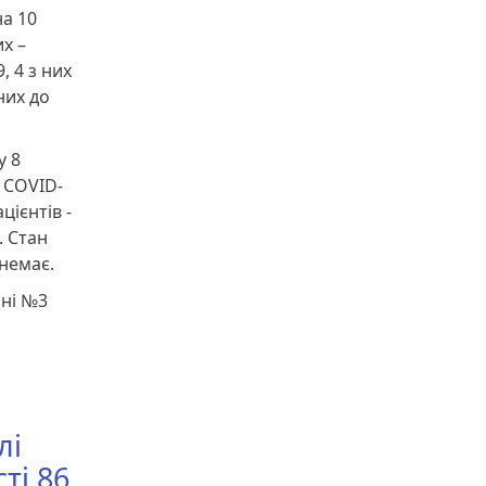
на 10
х –
, 4 з них
них до
у 8
м COVID-
цієнтів -
. Стан
 немає.
рні №3
лі
ті 86