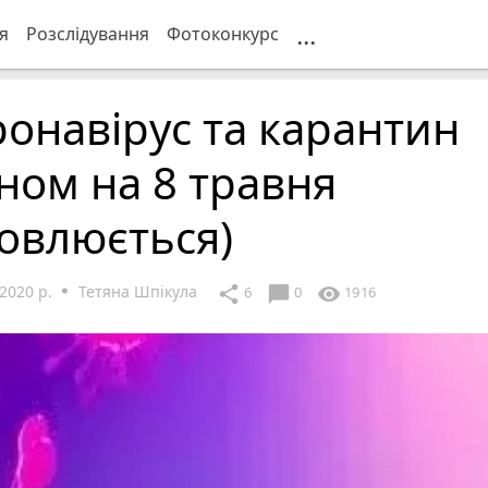
...
я
Розслідування
Фотоконкурс
онавірус та карантин
ном на 8 травня
овлюється)
2020 р.
Тетяна Шпікула
chat_bubble
share
visibility
6
0
1916