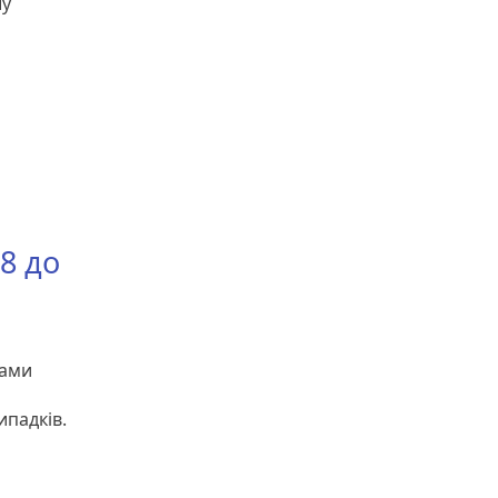
шу
8 до
тами
ипадків.