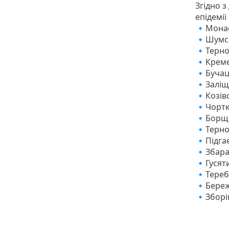
Згідно 
епідемі
🔹Монас
🔹Шумсь
🔹Терно
🔹Креме
🔹Бучац
🔹Заліщ
🔹Козів
🔹Чортк
🔹Борщі
🔹Терно
🔹Підга
🔹Збара
🔹Гусят
🔹Тереб
🔹Береж
🔹Зборі