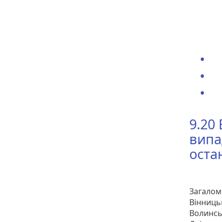
9.20
випа
оста
Загалом
Вінницьк
Волинськ