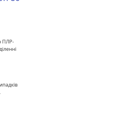
ю ПЛР-
діленні
ипадків
.