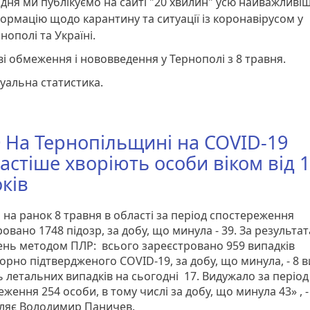
ня ми публікуємо на сайті "20 хвилин" усю найважливі
ормацію щодо карантину та ситуації із коронавірусом у
нополі та Україні.
і обмеження і нововведення у Тернополі з 8 травня.
туальна статистика.
0 На Тернопільщині на COVID-19
астіше хворіють особи віком від 1
оків
 на ранок 8 травня в області за період спостереження
овано 1748 підозр, за добу, що минула - 39. За результа
ень методом ПЛР: всього зареєстровано 959 випадків
рно підтвердженого COVID-19, за добу, що минула, - 8 в
ь летальних випадків на сьогодні 17. Видужало за період
ження 254 особи, в тому числі за добу, що минула 43» , -
ляє Володимир Паничев.