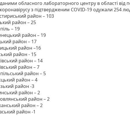
з даними обласного лабораторного центру в області від 
ї коронавірусу з підтвердженим COVID-19 одужали 254 л
тириський район – 103
кий район – 25
піль – 19
нецький район – 19
ький район – 17
ицький район –16
ський район - 15
івський район – 14
вський район – 7
пільський район – 5
єцький район – 4
зький район -3
инський район – 2
овлянський район – 2
анський район – 2
вський район -1