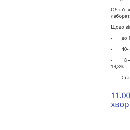
Обов’яз
лаборат
Щодо вік
- до 17
- 40- 4
- 18 – 2
19,8%.
- Старш
11.0
хвор