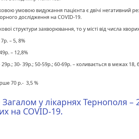
ковою умовою видужання пацієнта є двічі негативний ре
орного дослідження на COVID-19.
ової структури захворювання, то у місті від числа хворих
р. – 5, 8%
9р. – 12,8%
9р.; 30- 39р.; 50-59р.; 60-69р. – коливається в межах 18, 
е 70 р.- 3,5 %
0 Загалом у лікарнях Тернополя – 
их на COVID-19.