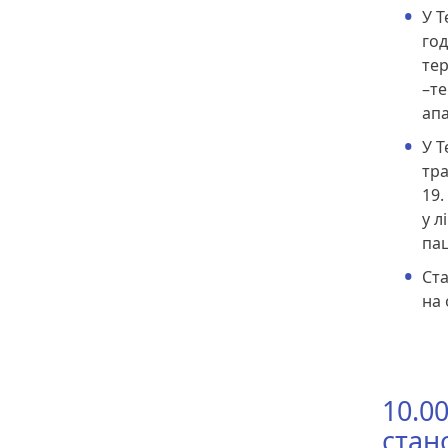
У Т
год
тер
–те
апа
У Т
тра
19.
у л
пац
Ста
на 
10.0
стано