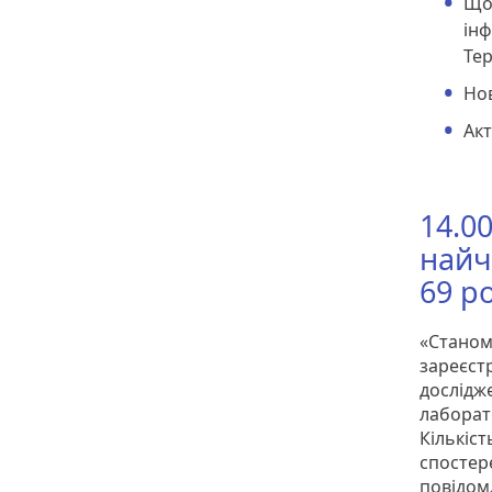
Щод
інф
Тер
Нов
Ак
14.0
найч
69 р
«Станом
зареєстр
дослідж
лаборато
Кількіст
спостере
повідом