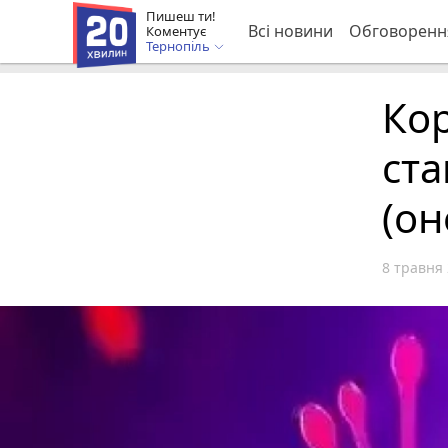
Пишеш ти!
Всі новини
Обговоренн
Коментує
Тернопіль
Кор
ста
(он
8 травня 