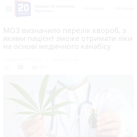
Пишеш ти! Коментує
Всі новини
Обговорен
Тернопіль
МОЗ визначило перелік хвороб, з
якими пацієнт зможе отримати ліки
на основі медичного канабісу
27 вересня 2024 р.
Ольга Турчак
chat_bubble
share
visibility
0
0
590