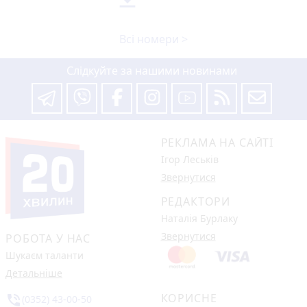
Всі номери >
Слідкуйте за нашими новинами
РЕКЛАМА НА САЙТІ
Ігор Леськів
Звернутися
РЕДАКТОРИ
Наталія Бурлаку
Звернутися
РОБОТА У НАС
Шукаєм таланти
Детальніше
КОРИСНЕ
phone_in_talk
(0352) 43-00-50