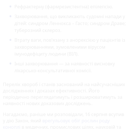
Рефрактерну (фармрезистентна) епілепсію.
Захворювання, що викликають судомні напади у
дітей: синдром Леннокса – Гасто; синдром Драве;
туберозний склероз.
Втрату ваги, пов’язану з анорексією у пацієнтів із
захворюваннями, зумовленими вірусом
імунодефіциту людини (ВІЛ).
Інші захворювання — за наявності висновку
лікарсько-консультативної комісії.
Перелік хвороб і станів заснований на найсучасніших
дослідженнях і доказах ефективності. Його
періодично переглядатимуть і розширюватимуть за
наявності нових доказових досліджень.
Нагадаємо, раніше ми розповідали, 16 серпня всупив
у дію Закон, який
врегульовує обіг рослин роду
коноплі
в медичних, промислових цілях, науковій та