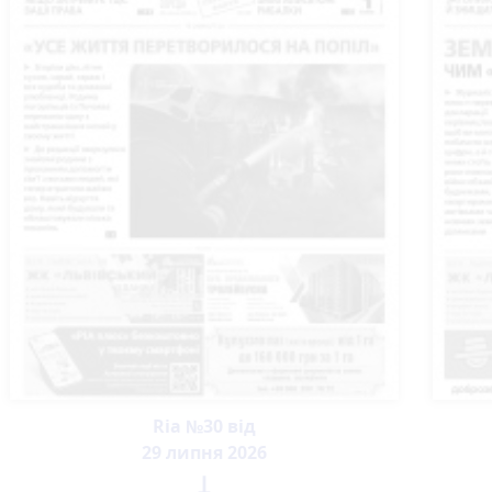
Ria №30 від
29 липня 2026
