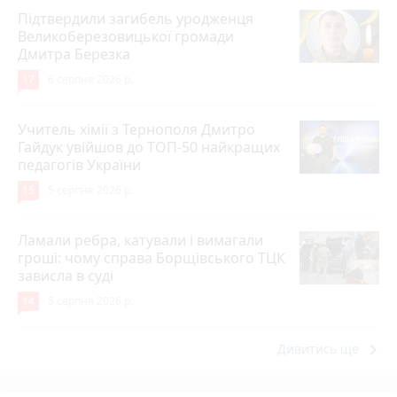
Підтвердили загибель уродженця
Великоберезовицької громади
Дмитра Березка
17
6 серпня 2026 р.
Учитель хімії з Тернополя Дмитро
Гайдук увійшов до ТОП-50 найкращих
педагогів України
15
5 серпня 2026 р.
Ламали ребра, катували і вимагали
гроші: чому справа Борщівського ТЦК
зависла в суді
14
5 серпня 2026 р.
keyboard_arrow_right
Дивитись ще