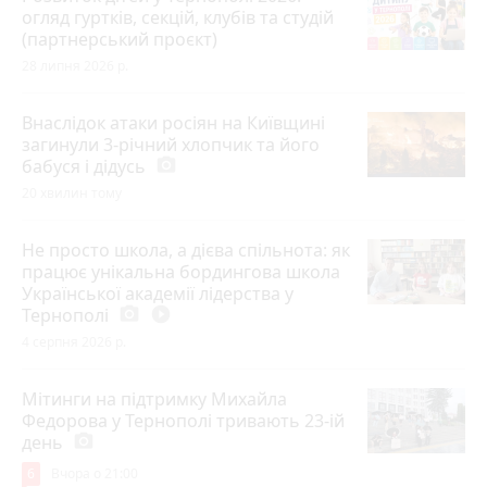
огляд гуртків, секцій, клубів та студій
(партнерський проєкт)
28 липня 2026 р.
Внаслідок атаки росіян на Київщині
загинули 3-річний хлопчик та його
бабуся і дідусь
photo_camera
20 хвилин тому
Не просто школа, а дієва спільнота: як
працює унікальна бордингова школа
Української академії лідерства у
Тернополі
photo_camera
play_circle_filled
4 серпня 2026 р.
Мітинги на підтримку Михайла
Федорова у Тернополі тривають 23-ій
день
photo_camera
6
Вчора о 21:00