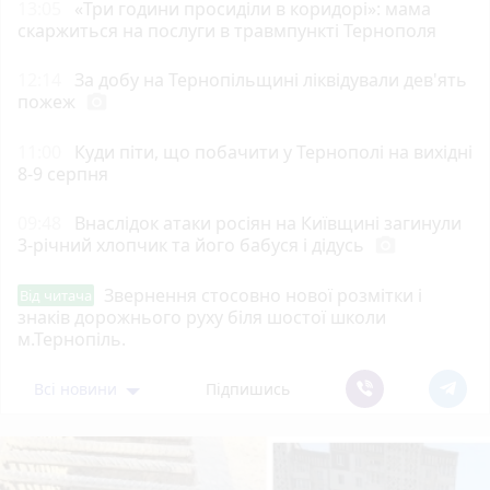
13:05
«Три години просиділи в коридорі»: мама
скаржиться на послуги в травмпункті Тернополя
12:14
За добу на Тернопільщині ліквідували дев'ять
пожеж
photo_camera
11:00
Куди піти, що побачити у Тернополі на вихідні
8-9 серпня
09:48
Внаслідок атаки росіян на Київщині загинули
3-річний хлопчик та його бабуся і дідусь
photo_camera
Звернення стосовно нової розмітки і
Від читача
знаків дорожнього руху біля шостої школи
м.Тернопіль.
Всі новини
Підпишись