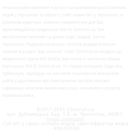
Незалежний новинний портал з оперативним висвітленням
подій у Тернополі та області. Сайт новин №1 у Тернополі за
розміром аудиторії. Новини створюються для Вас
мультимедійною редакцією RIA та 20minut.ua. Ми
висвітлюємо важливі та цікаві події, людей, життя
Тернополя. Редакція запрошує читачів додавати власні
новини в розділ "Від читачів". Сайт 20minut.ua входить до
видавничої групи RIA Media, яка також є частиною Медіа
корпорації RIA © 20minut.ua. Усі права захищені. Будь-яка
публiкацiя, передрук чи наступне поширення матеріалів
сайту у друкованих або електронних засобах масової
інформації можлива винятково у разі письмового дозволу
правовласника.
©2017-2025 20minut.ua
вул. Дубовецька, буд. 1-б, м. Тернопіль, 46001;
[email protected]
Cуб'єкт у сфері онлайн-медіа; ідентифікатор медіа
- R40-05634.