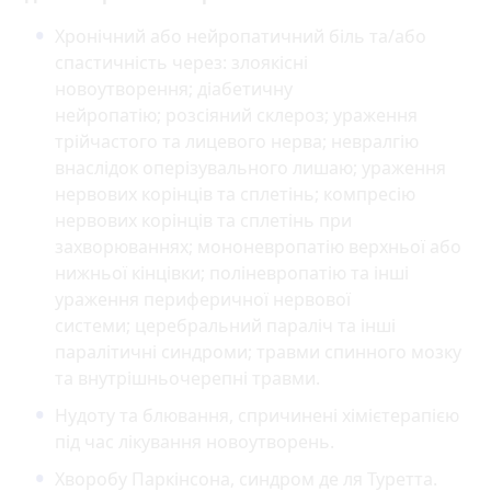
Хронічний або нейропатичний біль та/або
спастичність через: злоякісні
новоутворення; діабетичну
нейропатію; розсіяний склероз; ураження
трійчастого та лицевого нерва; невралгію
внаслідок оперізувального лишаю; ураження
нервових корінців та сплетінь; компресію
нервових корінців та сплетінь при
захворюваннях; мононевропатію верхньої або
нижньої кінцівки; поліневропатію та інші
ураження периферичної нервової
системи; церебральний параліч та інші
паралітичні синдроми; травми спинного мозку
та внутрішньочерепні травми.
Нудоту та блювання, спричинені хімієтерапією
під час лікування новоутворень.
Хворобу Паркінсона, синдром де ля Туретта.