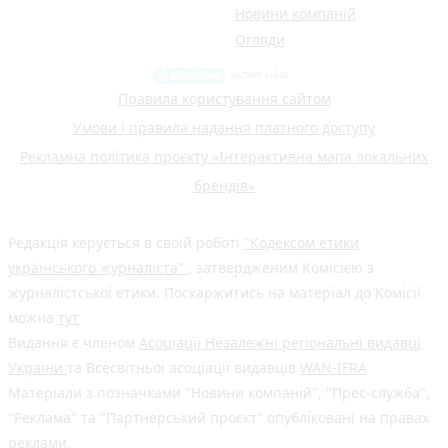
Новини компаній
Огляди
Правила користування сайтом
Умови і правила надання платного доступу
Рекламна політика проєкту «Інтерактивна мапа локальних
брендів»
Редакція керується в своїй роботі
"Кодексом етики
українського журналіста"
, затвердженим Комісією з
журналістської етики. Поскаржитись на матеріал до Комісії
можна
тут
Видання є членом
Асоціації Незалежні регіональні видавці
України
та Всесвітньої асоціації видавців
WAN-IFRA
Матеріали з позначками "Новини компаній", "Прес-служба",
"Реклама" та "Партнерський проєкт" опубліковані на правах
реклами.